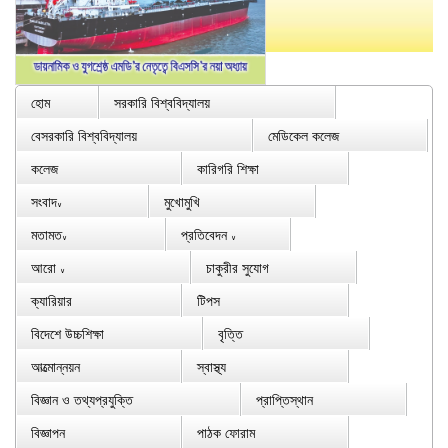
হোম
সরকারি বিশ্ববিদ্যালয়
বেসরকারি বিশ্ববিদ্যালয়
মেডিকেল কলেজ
কলেজ
কারিগরি শিক্ষা
সংবাদ
মুখোমুখি
∨
মতামত
প্রতিবেদন
∨
∨
আরো
চাকুরীর সুযোগ
∨
ক্যারিয়ার
টিপস
বিদেশে উচ্চশিক্ষা
বৃত্তি
আত্মোন্নয়ন
স্বাস্থ্য
বিজ্ঞান ও তথ্যপ্রযুক্তি
প্রাপ্তিস্থান
বিজ্ঞাপন
পাঠক ফোরাম