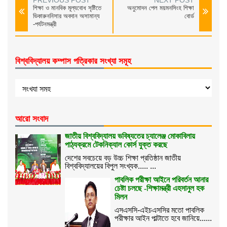
PREVIOUS POST
NEXT POST
শিক্ষা ও মানবিক মূল্যবোধ সৃষ্টিতে
অনুমোদন পেল ময়মনসিংহ শিক্ষা
ভিকারুননিসার অবদান অসামান্য
বোর্ড
-পর্যটনমন্ত্রী
বিশ্ববিদ্যালয় কম্পাস পত্রিকার সংখ্যা সমূহ
আরো সংবাদ
জাতীয় বিশ্ববিদ্যালয় ভবিষ্যতের চ্যালেঞ্জ মোকাবিলায়
পাঠ্যক্রমে টেকনিক্যাল কোর্স যুক্ত করছে
দেশের সবচেয়ে বড় উচ্চ শিক্ষা প্রতিষ্ঠান জাতীয়
বিশ্ববিদ্যালয়ের বিপুল সংখ্যক..... ...
পাবলিক পরীক্ষা আইনে পরিবর্তন আনার
চেষ্টা চলছে -শিক্ষামন্ত্রী এহসানুল হক
মিলন
এসএসসি-এইচএসসির মতো পাবলিক
পরীক্ষার আইন পাল্টাতে হবে জানিয়ে......
...