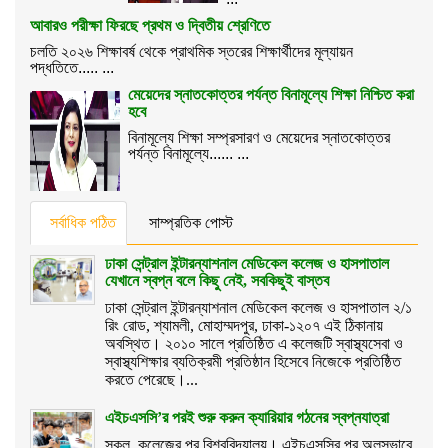
আবারও পরীক্ষা ফিরছে প্রথম ও দ্বিতীয় শ্রেণিতে
চলতি ২০২৬ শিক্ষাবর্ষ থেকে প্রাথমিক স্তরের শিক্ষার্থীদের মূল্যায়ন
পদ্ধতিতে..... ...
মেয়েদের স্নাতকোত্তর পর্যন্ত বিনামূল্যে শিক্ষা নিশ্চিত করা
হবে
বিনামূল্যে শিক্ষা সম্প্রসারণ ও মেয়েদের স্নাতকোত্তর
পর্যন্ত বিনামূল্যে...... ...
সর্বাধিক পঠিত
সাম্প্রতিক পোস্ট
ঢাকা সেন্ট্রাল ইন্টারন্যাশনাল মেডিকেল কলেজ ও হাসপাতাল
যেখানে স্বপ্ন বলে কিছু নেই, সবকিছুই বাস্তব
ঢাকা সেন্ট্রাল ইন্টারন্যাশনাল মেডিকেল কলেজ ও হাসপাতাল ২/১
রিং রোড, শ্যামলী, মোহাম্মদপুর, ঢাকা-১২০৭ এই ঠিকানায়
অবস্থিত। ২০১০ সালে প্রতিষ্ঠিত এ কলেজটি স্বাস্থ্যসেবা ও
স্বাস্থ্যশিক্ষার ব্যতিক্রমী প্রতিষ্ঠান হিসেবে নিজেকে প্রতিষ্ঠিত
করতে পেরেছে।...
এইচএসসি’র পরই শুরু করুন ক্যারিয়ার গঠনের স্বপ্নযাত্রা
স্কুল, কলেজের পর বিশ্ববিদ্যালয়। এইচএসসির পর অলসভাবে