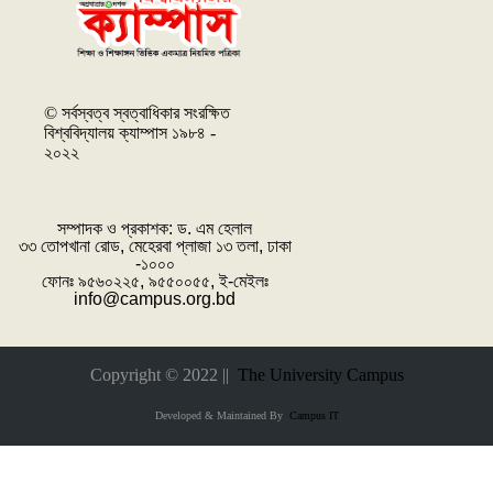
© সর্বস্বত্ব স্বত্বাধিকার সংরক্ষিত
বিশ্ববিদ্যালয় ক্যাম্পাস ১৯৮৪ -
২০২২
সম্পাদক ও প্রকাশক: ‌ড. এম হেলাল
৩৩ তোপখানা রোড, মেহেরবা প্লাজা ১৩ তলা, ঢাকা
-১০০০
ফোনঃ ৯৫৬০২২৫, ৯৫৫০০৫৫, ই-মেইলঃ
info@campus.org.bd
Copyright © 2022 ||
The University Campus
Developed & Maintained By
Campus IT