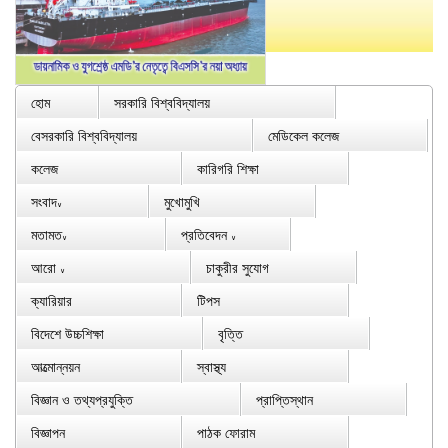
হোম
সরকারি বিশ্ববিদ্যালয়
বেসরকারি বিশ্ববিদ্যালয়
মেডিকেল কলেজ
কলেজ
কারিগরি শিক্ষা
সংবাদ
মুখোমুখি
∨
মতামত
প্রতিবেদন
∨
∨
আরো
চাকুরীর সুযোগ
∨
ক্যারিয়ার
টিপস
বিদেশে উচ্চশিক্ষা
বৃত্তি
আত্মোন্নয়ন
স্বাস্থ্য
বিজ্ঞান ও তথ্যপ্রযুক্তি
প্রাপ্তিস্থান
বিজ্ঞাপন
পাঠক ফোরাম