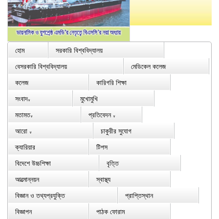
হোম
সরকারি বিশ্ববিদ্যালয়
বেসরকারি বিশ্ববিদ্যালয়
মেডিকেল কলেজ
কলেজ
কারিগরি শিক্ষা
সংবাদ
মুখোমুখি
∨
মতামত
প্রতিবেদন
∨
∨
আরো
চাকুরীর সুযোগ
∨
ক্যারিয়ার
টিপস
বিদেশে উচ্চশিক্ষা
বৃত্তি
আত্মোন্নয়ন
স্বাস্থ্য
বিজ্ঞান ও তথ্যপ্রযুক্তি
প্রাপ্তিস্থান
বিজ্ঞাপন
পাঠক ফোরাম