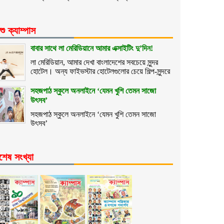
শু ক্যাম্পাস
বাবার সাথে লা মেরিডিয়ানে আমার এক্সাইটিং দু’দিন!
লা মেরিডিয়ান, আমার দেখা বাংলাদেশের সবচেয়ে সুন্দর
হোটেল। অন্য ফাইভস্টার হোটেলগুলোর চেয়ে শিল্প-সুন্দরে
সহজপাঠ স্কুলে অনলাইনে ‘যেমন খুশি তেমন সাজো
উৎসব’
সহজপাঠ স্কুলে অনলাইনে ‘যেমন খুশি তেমন সাজো
উৎসব’
শেষ সংখ্যা