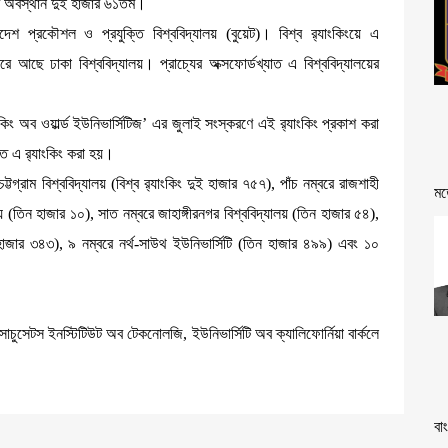
লয়ের অবস্থান দুই হাজার ৬১তম।
াদেশ প্রকৌশল ও প্রযুক্তি বিশ্ববিদ্যালয় (বুয়েট)। বিশ্ব র‌্যাংকিংয়ে এ
ে আছে ঢাকা বিশ্ববিদ্যালয়। প্রাচ্যের অক্সফোর্ডখ্যাত এ বিশ্ববিদ্যালয়ের
াংকিং অব ওয়ার্ল্ড ইউনিভার্সিটিজ’ এর জুলাই সংস্করণে এই র‌্যাংকিং প্রকাশ করা
ে এ র‌্যাংকিং করা হয়।
্টগ্রাম বিশ্ববিদ্যালয় (বিশ্ব র‌্যাংকিং দুই হাজার ৭৫৭), পাঁচ নম্বরে রাজশাহী
মত
ালয় (তিন হাজার ১০), সাত নম্বরে জাহাঙ্গীরনগর বিশ্ববিদ্যালয় (তিন হাজার ৫৪),
হাজার ৩৪৩), ৯ নম্বরে নর্থ-সাউথ ইউনিভার্সিটি (তিন হাজার ৪৯৯) এবং ১০
ম্যাসাচুসেটস ইনস্টিটিউট অব টেকনোলজি, ইউনিভার্সিটি অব ক্যালিফোর্নিয়া বার্কলে
বা