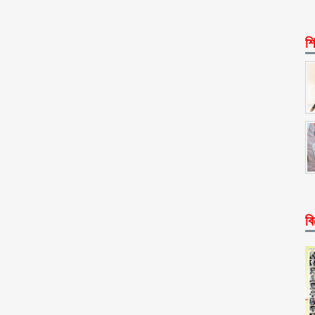
শি
বি