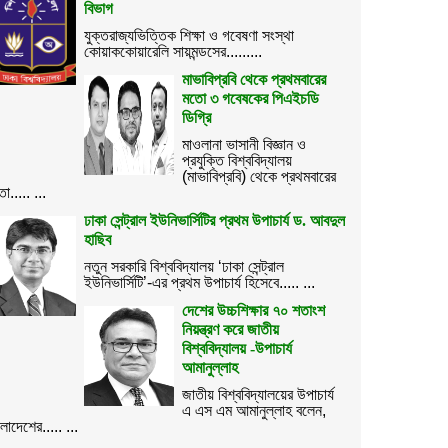
বিভাগ
যুক্তরাজ্যভিত্তিক শিক্ষা ও গবেষণা সংস্থা
কোয়াককোয়ারেলি সায়মন্ডসের.........
মাভাবিপ্রবি থেকে প্রথমবারের
মতো ৩ গবেষকের পিএইচডি
ডিগ্রি
মাওলানা ভাসানী বিজ্ঞান ও
প্রযুক্তি বিশ্ববিদ্যালয়
(মাভাবিপ্রবি) থেকে প্রথমবারের
ো..... ...
ঢাকা সেন্ট্রাল ইউনিভার্সিটির প্রথম উপাচার্য ড. আবদুল
হাছিব
নতুন সরকারি বিশ্ববিদ্যালয় ‘ঢাকা সেন্ট্রাল
ইউনিভার্সিটি’-এর প্রথম উপাচার্য হিসেবে..... ...
দেশের উচ্চশিক্ষার ৭০ শতাংশ
নিয়ন্ত্রণ করে জাতীয়
বিশ্ববিদ্যালয় -উপাচার্য
আমানুল্লাহ
জাতীয় বিশ্ববিদ্যালয়ের উপাচার্য
এ এস এম আমানুল্লাহ বলেন,
ংলাদেশের..... ...