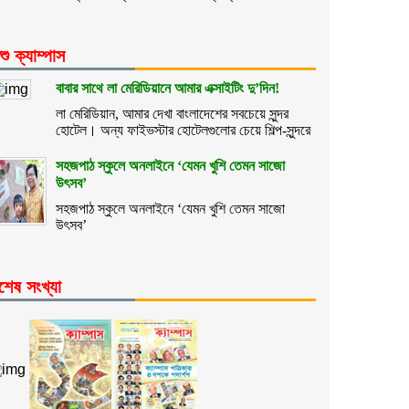
শু ক্যাম্পাস
বাবার সাথে লা মেরিডিয়ানে আমার এক্সাইটিং দু’দিন!
লা মেরিডিয়ান, আমার দেখা বাংলাদেশের সবচেয়ে সুন্দর
হোটেল। অন্য ফাইভস্টার হোটেলগুলোর চেয়ে শিল্প-সুন্দরে
সহজপাঠ স্কুলে অনলাইনে ‘যেমন খুশি তেমন সাজো
উৎসব’
সহজপাঠ স্কুলে অনলাইনে ‘যেমন খুশি তেমন সাজো
উৎসব’
শেষ সংখ্যা