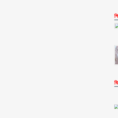
শি
বি