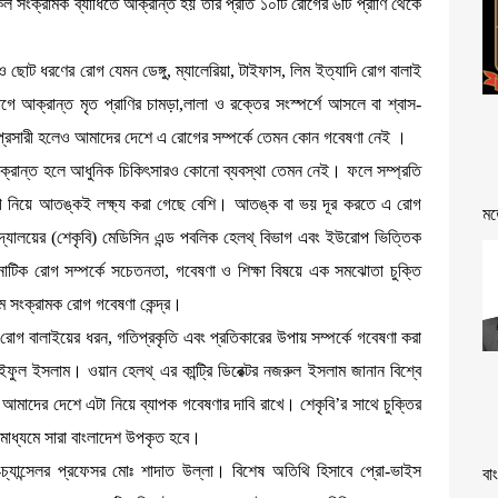
ল সংক্রামক ব্যাধিতে আক্রান্ত হয় তার প্রতি ১০টি রোগের ৬টি প্রাণি থেকে
রি ও ছোট ধরণের রোগ যেমন ডেঙ্গু, ম্যালেরিয়া, টাইফাস, লিম ইত্যাদি রোগ বালাই
 আক্রান্ত মৃত প্রাণির চামড়া,লালা ও রক্তের সংস্পর্শে আসলে বা শ্বাস-
ূরপ্রসারী হলেও আমাদের দেশে এ রোগের সম্পর্কে তেমন কোন গবেষণা নেই ।
আক্রান্ত হলে আধুনিক চিকিৎসারও কোনো ব্যবস্থা তেমন নেই। ফলে সম্প্রতি
রোগ নিয়ে আতঙ্কই লক্ষ্য করা গেছে বেশি। আতঙ্ক বা ভয় দূর করতে এ রোগ
মত
বিদ্যালয়ের (শেকৃবি) মেডিসিন এন্ড পবলিক হেলথ্ বিভাগ এবং ইউরোপ ভিত্তিক
ওনোটিক রোগ সম্পর্কে সচেতনতা, গবেষণা ও শিক্ষা বিষয়ে এক সমঝোতা চুক্তি
থম সংক্রামক রোগ গবেষণা কেন্দ্র।
রোগ বালাইয়ের ধরন, গতিপ্রকৃতি এবং প্রতিকারের উপায় সম্পর্কে গবেষণা করা
ফুল ইসলাম। ওয়ান হেলথ্ এর কান্ট্রি ডিরেক্টর নজরুল ইসলাম জানান বিশ্বে
মাদের দেশে এটা নিয়ে ব্যাপক গবেষণার দাবি রাখে। শেকৃবি’র সাথে চুক্তির
 মাধ্যমে সারা বাংলাদেশ উপকৃত হবে।
ইস-চ্যান্সেলর প্রফেসর মোঃ শাদাত উল্লা। বিশেষ অতিথি হিসাবে প্রো-ভাইস
বা