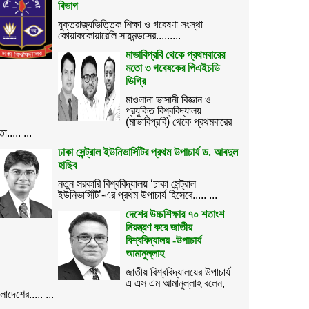
বিভাগ
যুক্তরাজ্যভিত্তিক শিক্ষা ও গবেষণা সংস্থা
কোয়াককোয়ারেলি সায়মন্ডসের.........
মাভাবিপ্রবি থেকে প্রথমবারের
মতো ৩ গবেষকের পিএইচডি
ডিগ্রি
মাওলানা ভাসানী বিজ্ঞান ও
প্রযুক্তি বিশ্ববিদ্যালয়
(মাভাবিপ্রবি) থেকে প্রথমবারের
ো..... ...
ঢাকা সেন্ট্রাল ইউনিভার্সিটির প্রথম উপাচার্য ড. আবদুল
হাছিব
নতুন সরকারি বিশ্ববিদ্যালয় ‘ঢাকা সেন্ট্রাল
ইউনিভার্সিটি’-এর প্রথম উপাচার্য হিসেবে..... ...
দেশের উচ্চশিক্ষার ৭০ শতাংশ
নিয়ন্ত্রণ করে জাতীয়
বিশ্ববিদ্যালয় -উপাচার্য
আমানুল্লাহ
জাতীয় বিশ্ববিদ্যালয়ের উপাচার্য
এ এস এম আমানুল্লাহ বলেন,
ংলাদেশের..... ...