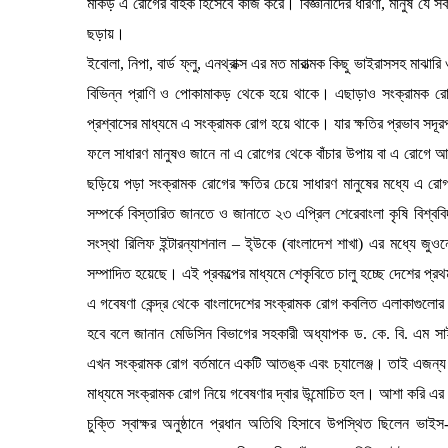
মাকড় এ রোগের বাহক হিসেবে কাজ করে। বিজ্ঞানীদের ধারণা, মানুষ যে সক
ছড়ায়।
ইবোলা, নিপা, বার্ড ফ্লু, এনথ্রাক্স এর মত মারাত্মক কিছু ভাইরাসসহ মাঝা
বিভিন্ন প্রাণি ও পোকামাকড় থেকে হয়ে থাকে। এছাড়াও সংক্রামক রোগে
প্রশ্বাসের মাধ্যমে এ সংক্রামক রোগ হয়ে থাকে। যার ক্ষতির প্রভাব সদ
ফলে সাধারণ মানুষও জানে না এ রোগের থেকে বাঁচার উপায় বা এ রোগে 
ছড়িয়ে পড়া সংক্রামক রোগের ক্ষতির চেয়ে সাধারণ মানুষের মধ্যে এ 
সম্পর্কে বিস্তারিত জানতে ও জানাতে ২৩ এপ্রিল শেরেবাংলা কৃষি বিশ্ব
সংস্থা রিলিফ ইন্টারন্যাশনাল – ই্উকে (বাংলাদেশ শাখা) এর মধ্যে জু
সম্পাদিত হয়েছে। এই প্রকল্পের মাধ্যমে শেকৃবিতে চালু হচ্ছে দেশের প্র
এ গবেষণা কেন্দ্র থেকে বাংলাদেশের সংক্রামক রোগ কবলিত এলাকাগুলোর 
হবে বলে জানান মেডিসিন বিভাগের সহকারী অধ্যাপক ড. কে. বি. এম সাই
এখন সংক্রামক রোগ বর্তমানে একটি আতঙ্ক এবং চ্যালেঞ্জ। তাই এজন্য আ
মাধ্যমে সংক্রামক রোগ নিয়ে গবেষণার দ্বার উন্মোচিত হল। আশা করি এর
চুক্তি স্বাক্ষর অনুষ্ঠানে প্রধান অতিথি হিসাবে উপস্থিত ছিলেন ভা