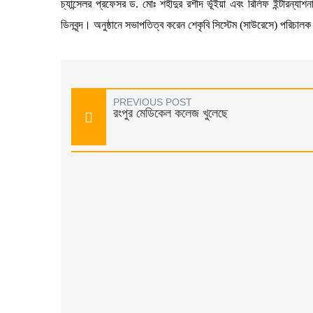
চ্যান্সেলর প্রফেসর ড. মোঃ শহীদুর রশীদ ভূঁইয়া এবং রিলিফ ইন্টারন্যাশ
ডিনবৃন্দ। অনুষ্ঠানে সভাপতিত্ব করেন শেকৃবি সিস্টেম (সাউরেসে) পরিচ
PREVIOUS POST
রংপুর মেডিকেল কলেজ খুলেছে