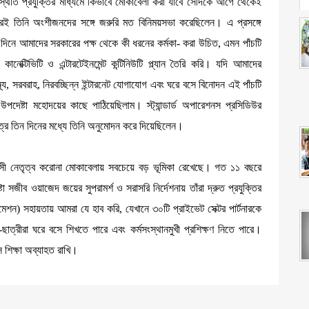
্থিতি প্রযুক্তির মাধ্যমে কিভাবে মোকাবেলা করা যাবে সেদিকে আগে থেকেই
রই তিনি অংশীজনদের সঙ্গে জরুরি মত বিনিময়সভা করেছিলেন। এ প্রসঙ্গে
মী দিনে আমাদের সরকারের পক্ষ থেকে কী ধরনের কর্মকা- করা উচিত, এমন পাঁচটি
াল কানেক্টিভিটি ও এন্টারটেইনমেন্ট কন্টিনিউটি প্ল্যান তৈরি করি। যদি আমাদের
স্থ্য, সরবরাহ, নিরবচ্ছিন্ন ইন্টারনেট যোগাযোগ এবং ঘরে বসে বিনোদন এই পাঁচটি
উপদেষ্টা মহোদয়ের কাছে পাঠিয়েছিলাম। স্ট্যান্ডার্ড অপারেশনস প্রসিডিউর
র মাত্র তিন দিনের মধ্যে তিনি অনুমোদন করে দিয়েছিলেন।
 সাহসী নেতৃত্ব করোনা মোকাবেলায় সবচেয়ে বড় ভূমিকা রেখেছে। গত ১১ বছরে
্টা সজীব ওয়াজেদ জয়ের সুপরামর্শ ও সরাসরি নির্দেশনায় তাঁরা দ্রুত প্রযুক্তির
ন) সহায়তায় আমরা যে হাব করি, যেখানে ৩০টি প্রাইভেট সেক্টর পার্টনারকে
ছাত্রীরা ঘরে বসে শিখতে পারে এবং কর্মসংস্থানমুখী প্রশিক্ষণ নিতে পারে।
 শিক্ষা অব্যাহত রাখি।