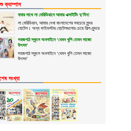
শু ক্যাম্পাস
বাবার সাথে লা মেরিডিয়ানে আমার এক্সাইটিং দু’দিন!
লা মেরিডিয়ান, আমার দেখা বাংলাদেশের সবচেয়ে সুন্দর
হোটেল। অন্য ফাইভস্টার হোটেলগুলোর চেয়ে শিল্প-সুন্দরে
সহজপাঠ স্কুলে অনলাইনে ‘যেমন খুশি তেমন সাজো
উৎসব’
সহজপাঠ স্কুলে অনলাইনে ‘যেমন খুশি তেমন সাজো
উৎসব’
শেষ সংখ্যা