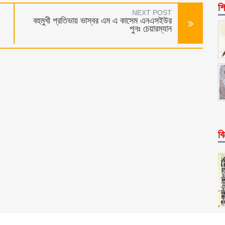
শি
NEXT POST
বহুমুখী প্রতিভায় ভাস্বর এম এ কাসেম এনএসইউর
পুনঃ চেয়ারম্যান
বি