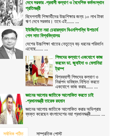
দেবে সরকার -প্রবাসী কল্যাণ ও বৈদেশিক কর্মসংস্থান
প্রতিমন্ত্রী
বিদেশগামী শিক্ষার্থীদের উচ্চশিক্ষার জন্য ১০ লাখ টাকা
ঋণ দেবে সরকার। তবে এই...... ...
ইউজিসিতে নয়া চেয়ারম্যান বিএনপিপন্থি উপাচার্য
পেল সাত বিশ্ববিদ্যালয়
দেশের উচ্চশিক্ষা খাতের নেতৃত্বে বড় ধরনের পরিবর্তন
এনেছে...... ...
শিশুদের কল্যাণে একযোগে কাজ
করবেন ডা. জুবাইদা ও মেলানিয়া
ট্রাম্প
বিশ্বব্যাপী শিশুদের কল্যাণ ও
নিরাপদ ভবিষ্যৎ নিশ্চিত করতে
একযোগে কাজ করার...... ...
জ্ঞানের আলোয় জাতিকে আলোকিত করতে চাই
-প্রধানমন্ত্রী তারেক রহমান
জ্ঞানের আলোয় জাতিকে আলোকিত করার অভিপ্রায়
ব্যক্ত করেছেন বাংলাদেশের নয়া প্রধানমন্ত্রী........ ...
সর্বাধিক পঠিত
সাম্প্রতিক পোস্ট