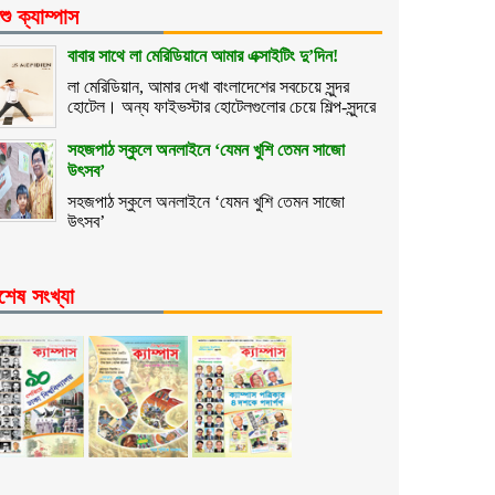
শু ক্যাম্পাস
বাবার সাথে লা মেরিডিয়ানে আমার এক্সাইটিং দু’দিন!
লা মেরিডিয়ান, আমার দেখা বাংলাদেশের সবচেয়ে সুন্দর
হোটেল। অন্য ফাইভস্টার হোটেলগুলোর চেয়ে শিল্প-সুন্দরে
সহজপাঠ স্কুলে অনলাইনে ‘যেমন খুশি তেমন সাজো
উৎসব’
সহজপাঠ স্কুলে অনলাইনে ‘যেমন খুশি তেমন সাজো
উৎসব’
শেষ সংখ্যা