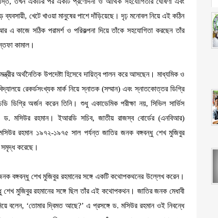
 বিপর্যস্ত, তখন একটির পর একটি প্রণোদনা ও আর্থিক সহযোগিতার ঘোষণা এবং
ট-বড় ব্যবসায়ী, খেটে খাওয়া মানুষের পাশে দাঁড়িয়েছে। দৃঢ় মনোবল নিয়ে এই কঠিন
 আর এ কাজে সঠিক পরামর্শ ও পরিকল্পনা দিয়ে তাঁকে সহযোগিতা করছেন তাঁর
মুস্তফা কামাল।
নমন্ত্রীর অর্থনৈতিক উপদেষ্টা হিসেবে দায়িত্ব পালন করে আসছেন। মাধ্যমিক ও
বিদ্যালয়ে রেকর্ডসংখ্যক মার্ক নিয়ে স্নাতক (সম্মান) এবং স্নাতকোত্তর ডিগ্রি
ইচডি ডিগ্রি অর্জন করেন তিনি। শুধু একাডেমিক পরীক্ষা নয়, সিভিল সার্ভিস
যান ড. মসিউর রহমান। ইআরডি সচিব, জাতীয় রাজস্ব বোর্ডের (এনবিআর)
ড. মসিউর রহমান ১৯৭২-১৯৭৫ সাল পর্যন্ত জাতির জনক বঙ্গবন্ধু শেখ মুজিবুর
ো সমৃদ্ধ করেছে।
ির জনক বঙ্গবন্ধু শেখ মুজিবুর রহমানের সঙ্গে একটি কথোপকথনের উল্লে­খ করেন।
্গবন্ধু শেখ মুজিবুর রহমানের সঙ্গে ছিল তাঁর এই কথোপকথন। জাতির জনক মেধাবী
য়ে বলেন, ‘তোমার দ্বিমত আছে?’ এ প্রসঙ্গে ড. মসিউর রহমান ওই নিবন্ধে