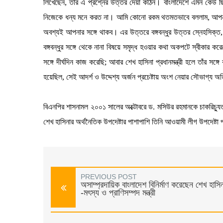
লিখেছেন, তাঁর এ প্রশ্নের উত্তর দেয়া কঠিন। বাংলাদেশে এমন কেউ ছিল 
নিজেকে ধন্য মনে করত না। আমি কোনো রকম থতমতভাবে বললাম, আপনা
অবশ্যই আপনার সঙ্গে থাকব। এর উত্তরে বঙ্গবন্ধুর উত্তর স্নেহসিক্ত
বঙ্গবন্ধুর সঙ্গে থেকে নানা বিষয়ে সমৃদ্ধ হওয়ার কথা অকপটে স্বীকার 
সঙ্গে দীর্ঘদিন কাজ করেছি; আবার শেখ হাসিনা প্রধানমন্ত্রী হলে তাঁর সঙ্
হয়েছিল, সেই আদর্শ ও উদ্দেশ্য অর্জন প্রচেষ্টায় অংশ নেয়ার সৌভাগ্
বিএনপির শাসনামল ২০০১ সালের অক্টোবরে ড. মসিউর রহমানকে চাকরিচ্যুত 
শেখ হাসিনার অর্থনৈতিক উপদেষ্টার পাশাপাশি তিনি আওয়ামী লীগ উপদেষ্ট
PREVIOUS POST
অসাম্প্রদায়িক বাংলাদেশ বিনির্মাণ করেছেন শেখ হাসি
-মৎস্য ও প্রাণিসম্পদ মন্ত্রী