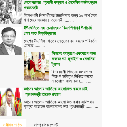
দেবে সরকার -প্রবাসী কল্যাণ ও বৈদেশিক কর্মসংস্থান
প্রতিমন্ত্রী
বিদেশগামী শিক্ষার্থীদের উচ্চশিক্ষার জন্য ১০ লাখ টাকা
ঋণ দেবে সরকার। তবে এই...... ...
ইউজিসিতে নয়া চেয়ারম্যান বিএনপিপন্থি উপাচার্য
পেল সাত বিশ্ববিদ্যালয়
দেশের উচ্চশিক্ষা খাতের নেতৃত্বে বড় ধরনের পরিবর্তন
এনেছে...... ...
শিশুদের কল্যাণে একযোগে কাজ
করবেন ডা. জুবাইদা ও মেলানিয়া
ট্রাম্প
বিশ্বব্যাপী শিশুদের কল্যাণ ও
নিরাপদ ভবিষ্যৎ নিশ্চিত করতে
একযোগে কাজ করার...... ...
জ্ঞানের আলোয় জাতিকে আলোকিত করতে চাই
-প্রধানমন্ত্রী তারেক রহমান
জ্ঞানের আলোয় জাতিকে আলোকিত করার অভিপ্রায়
ব্যক্ত করেছেন বাংলাদেশের নয়া প্রধানমন্ত্রী........ ...
সর্বাধিক পঠিত
সাম্প্রতিক পোস্ট