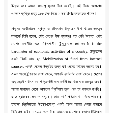
চিন্তা করে আমরা বঙ্গবন্ধু সুরক্ষা বীমা করেছি। এই বীমার আওতায়
একজন ব্যক্তি মাত্র ১০০ টাকা দিয়ে ২ লক্ষ টাকার কাভারেজ পাবেন।
মানুষের অর্থনৈতিক সমৃদ্ধি ও জীবনমান উন্নয়নে বীমা খাতের গুরুত্ব
সম্পর্কে তিনি বলেন, যেই দেশের বীমা ব্যবস্থা যত বেশি উন্নত, সেই
দেশের অর্থনীতি তত শক্তিশালী। ইন্সুরেন্সকে বলা হয় It is the
barometer of economic activities of a country. ইন্সুরেন্সের
একটা বিরাট কাজ হল Mobilization of fund from internel
sources. একটা দেশের উন্নতির জন্য দুই ধরনের ফান্ডের দরকার হয়।
একটা আসে ইন্টারনাল সোর্স থেকে, অপরটি এক্সটার্নাল সোর্স থেকে। দেশের
অভ্যন্তরীন উৎস যত শক্তিশালী হবে অর্থনীতির ভিত তত মজবুত হবে।
আমরা সারাদেশ থেকে আমাদের প্রিমিয়াম তুলে এনে তা ব্যাংকে রাখছি।
এতে ব্যাংকের লেনদেন বাড়ছে। তারা বেশি পরিমান ঋণ দিতে পারছে।
তাছাড়া প্রিমিয়ামের উল্লেখযোগ্য একটি অংশ আমরা শেয়ার বাজারে
বিনিয়োগ করি। ৪০-৪২ ভাগ টাকা আমাদেরকে শেয়ার বাজারে বিনিয়োগ