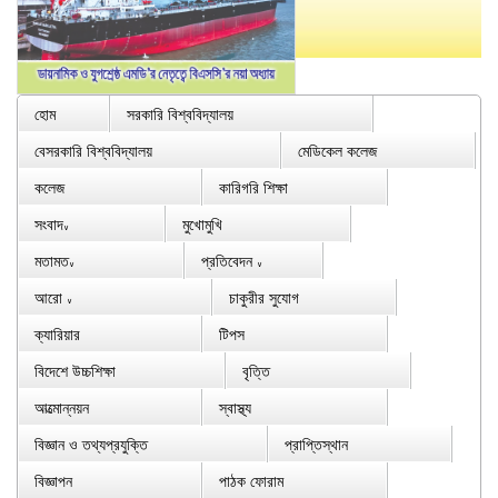
হোম
সরকারি বিশ্ববিদ্যালয়
বেসরকারি বিশ্ববিদ্যালয়
মেডিকেল কলেজ
কলেজ
কারিগরি শিক্ষা
সংবাদ
মুখোমুখি
∨
মতামত
প্রতিবেদন
∨
∨
আরো
চাকুরীর সুযোগ
∨
ক্যারিয়ার
টিপস
বিদেশে উচ্চশিক্ষা
বৃত্তি
আত্মোন্নয়ন
স্বাস্থ্য
বিজ্ঞান ও তথ্যপ্রযুক্তি
প্রাপ্তিস্থান
বিজ্ঞাপন
পাঠক ফোরাম