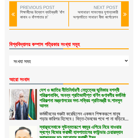
PREVIOUS POST
NEXT POST
শিক্ষার্থীদের উদ্যোগ ব্যতিক্রমী ‘বাঁশ
অসাধারণ সাফল্যের যুগান্তকারী
কাবাব ও বাঁশপাতার চা’
অগ্রগতিতে সাধারণ বীমা কর্পোরেশন
বিশ্ববিদ্যালয় কম্পাস পত্রিকার সংখ্যা সমূহ
আরো সংবাদ
দেশ ও জাতির নীতিনির্ধারণী নেতৃত্বের ভূমিকায় যশস্বী
পরিকল্পনাবিদ, অনন্য প্রতিভাদীপ্ত বর্ণিল গুণাবলীর কর্মনিষ্ঠ
পরিকল্পনা মন্ত্রণালয়ের সদা-সক্রিয় প্রতিমন্ত্রী ড.শামসুল
আলম
কর্মজীবনের শুরুটা করেছিলেন একজন শিক্ষকরূপে মানুষ
গড়ার কারিগর হিসেবে। বিত্ত-ভৈববের পথে পা না বাড়িয়ে...
স্বাস্থ্যসেবাকে সুউন্নতরূপে বহুদূর এগিয়ে নিয়ে যাওয়ার
স্বপ্নে বিভোর ফরাজী হাসপাতালের ফাউন্ডার চেয়ারম্যান
স্বাস্থ্যবন্ধু ডাঃ আনোয়ার ফরাজী ইমন