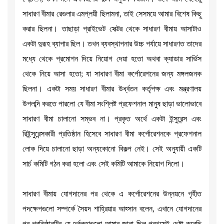
সাধারণ বীমার রেগুলার এমপ্লয়ী ছিলামনা, তাই সেসময়ে আমার বিশেষ কিছু
করার ছিলনা। তাছাড়া প্রাইভেট সেক্টর থেকে সাধারণ বীমায় আসাটাও
একটা দুরূহ ব্যাপার ছিল। তখন ব্যবস্থাপনার উচ্চ পর্যায়ে সাধারণত তাদের
মধ্যে থেকে প্রমোশন দিয়ে নিয়োগ দেয়া হতো অথবা ক্যাডার সার্ভিস
থেকে নিয়ে আসা হতো; যা সাধারণ বীমা কর্পোরেশনের জন্য মঙ্গলজনক
ছিলনা। একটা সময় সাধারণ বীমার উর্ধ্বতন কর্তৃপক্ষ এবং মন্ত্রণালয়
উপলব্দি করতে পারলো যে বীমা সংশ্লিষ্ট প্রফেশনাল মানুষ ছাড়া ভালোভাবে
সাধারণ বীমা চালানো সম্ভব না। প্রকৃত অর্থে একটা ইন্সুরেন্স এবং
রিইন্সুরেন্সকারী প্রতিষ্ঠান হিসেবে সাধারণ বীমা কর্পোরেশনকে প্রফেশনাল
লোক দিয়ে চালানো ছাড়া অন্যকোনো বিকল্প নেই। সেই অনুযায়ী একটি
সার্চ কমিটি গঠন করা হলো এবং সেই কমিটি আমাকে নিয়োগ দিলো।
সাধারণ বীমায় যোগদানের পর থেকে এ কর্পোরেশনের উন্নয়নে গৃহীত
পদক্ষেপগুলো সম্পর্কে সৈয়দ শাহ্রিয়ার আহ্সান বলেন, এখানে যোগদানের
পর প্রতিষ্ঠানটির যে দুর্বলতাগুলো আমার জানা ছিল প্রথমেই চেষ্টা করেছি