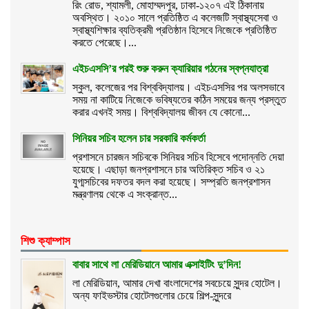
রিং রোড, শ্যামলী, মোহাম্মদপুর, ঢাকা-১২০৭ এই ঠিকানায়
অবস্থিত। ২০১০ সালে প্রতিষ্ঠিত এ কলেজটি স্বাস্থ্যসেবা ও
স্বাস্থ্যশিক্ষার ব্যতিক্রমী প্রতিষ্ঠান হিসেবে নিজেকে প্রতিষ্ঠিত
করতে পেরেছে।...
এইচএসসি’র পরই শুরু করুন ক্যারিয়ার গঠনের স্বপ্নযাত্রা
স্কুল, কলেজের পর বিশ্ববিদ্যালয়। এইচএসসির পর অলসভাবে
সময় না কাটিয়ে নিজেকে ভবিষ্যতের কঠিন সময়ের জন্য প্রস্তুত
করার এখনই সময়। বিশ্ববিদ্যালয় জীবন যে কোনো...
সিনিয়র সচিব হলেন চার সরকারি কর্মকর্তা
প্রশাসনে চারজন সচিবকে সিনিয়র সচিব হিসেবে পদোন্নতি দেয়া
হয়েছে। এছাড়া জনপ্রশাসনে চার অতিরিক্ত সচিব ও ২১
যুগ্মসচিবের দফতর বদল করা হয়েছে। সম্প্রতি জনপ্রশাসন
মন্ত্রণালয় থেকে এ সংক্রান্ত...
শিশু ক্যাম্পাস
বাবার সাথে লা মেরিডিয়ানে আমার এক্সাইটিং দু’দিন!
লা মেরিডিয়ান, আমার দেখা বাংলাদেশের সবচেয়ে সুন্দর হোটেল।
অন্য ফাইভস্টার হোটেলগুলোর চেয়ে শিল্প-সুন্দরে