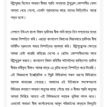
রিইন্সুরার হিসেবে সাধারণ বীমার প্রতি অন্যান্য ইন্সুরেন্স কোম্পানীর যেমন
আস্থা বেড়ে গেলো, তেমনি গ্রাহকদের কাছে তাদের ভিত্তিটাও আরো
শক্ত হলো।
নেপালে ইউএস বাংলা বিমান দুর্ঘটনার বীমা দাবি মাত্র তিন সপ্তাহের মধ্যে
আমরা নিষ্পত্তি করি। এছাড়া বাংলাদেশ বিমানের মিয়ানমারে দুর্ঘটনার বীমা
দাবিটিও দ্রুততম সময়ে নিষ্পত্তির ব্যবস্থা করি। রিইন্সুরেন্সের ক্ষেত্রে
আমরা চেষ্টা করেছি বাহিরের দেশের এ রেটেড কোম্পানীগুলোর সাথে
রিইন্সুরেন্স করতে। বাংলাদেশ বিমান বাহিনীর পাইলটদের ব্যক্তিগত দুর্ঘটনা
বীমার দাবীকৃত বীমাও আমরা মাত্র ২৪ ঘন্টার মধ্যে নিষ্পত্তি করে দিয়েছি।
এই বিষয়গুলো ইলেক্ট্রনিক ও প্রিন্ট মিডিয়াসহ সকল ধরণের মিডিয়াতে
ব্যাপক কাভারেজ পেয়েছে। আমাদের এই ইতিবাচক পদক্ষেপগুলো
মিডিয়ার কল্যাণে সাধারণ মানুষের কাছে পৌছে যায় ও বীমার প্রতি মানুষের
আস্থা ফিরিয়ে আনতে এই নিউজগুলো সহায়ক ভূমিকা পালন করে।
এভাবেই সাধারণ বীমা কর্পোরেশনের আমূল পরিবর্তনের মাধ্যমে বিস্তৃতি