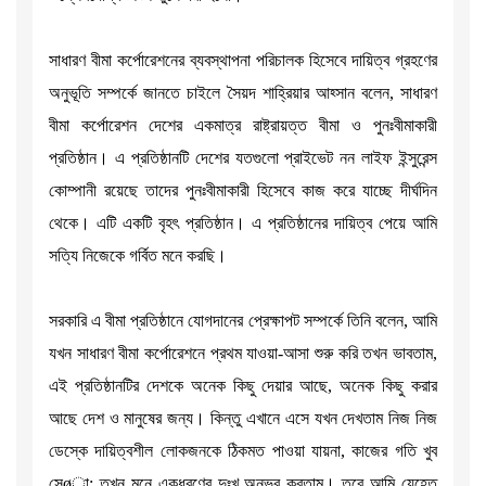
সাধারণ বীমা কর্পোরেশনের ব্যবস্থাপনা পরিচালক হিসেবে দায়িত্ব গ্রহণের
অনুভূতি সম্পর্কে জানতে চাইলে সৈয়দ শাহ্রিয়ার আহ্সান বলেন, সাধারণ
বীমা কর্পোরেশন দেশের একমাত্র রাষ্ট্রায়ত্ত বীমা ও পুনঃবীমাকারী
প্রতিষ্ঠান। এ প্রতিষ্ঠানটি দেশের যতগুলো প্রাইভেট নন লাইফ ইন্সুরেন্স
কোম্পানী রয়েছে তাদের পুনঃবীমাকারী হিসেবে কাজ করে যাচ্ছে দীর্ঘদিন
থেকে। এটি একটি বৃহৎ প্রতিষ্ঠান। এ প্রতিষ্ঠানের দায়িত্ব পেয়ে আমি
সত্যি নিজেকে গর্বিত মনে করছি।
সরকারি এ বীমা প্রতিষ্ঠানে যোগদানের প্রেক্ষাপট সম্পর্কে তিনি বলেন, আমি
যখন সাধারণ বীমা কর্পোরেশনে প্রথম যাওয়া-আসা শুরু করি তখন ভাবতাম,
এই প্রতিষ্ঠানটির দেশকে অনেক কিছু দেয়ার আছে, অনেক কিছু করার
আছে দেশ ও মানুষের জন্য। কিন্তু এখানে এসে যখন দেখতাম নিজ নিজ
ডেস্কে দায়িত্বশীল লোকজনকে ঠিকমত পাওয়া যায়না, কাজের গতি খুব
সেøা; তখন মনে একধরণের দুঃখ অনুভব করতাম। তবে আমি যেহেতু