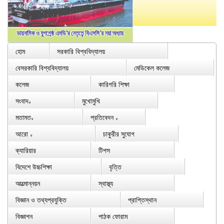
হোম
সরকারি বিশ্ববিদ্যালয়
বেসরকারি বিশ্ববিদ্যালয়
মেডিকেল কলেজ
কলেজ
কারিগরি শিক্ষা
সংবাদ
মুখোমুখি
∨
মতামত
প্রতিবেদন
∨
∨
আরো
চাকুরীর সুযোগ
∨
ক্যারিয়ার
টিপস
বিদেশে উচ্চশিক্ষা
বৃত্তি
আত্মোন্নয়ন
স্বাস্থ্য
বিজ্ঞান ও তথ্যপ্রযুক্তি
প্রাপ্তিস্থান
বিজ্ঞাপন
পাঠক ফোরাম