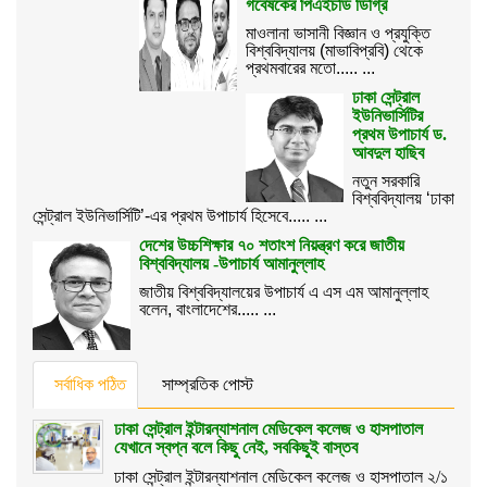
গবেষকের পিএইচডি ডিগ্রি
মাওলানা ভাসানী বিজ্ঞান ও প্রযুক্তি
বিশ্ববিদ্যালয় (মাভাবিপ্রবি) থেকে
প্রথমবারের মতো..... ...
ঢাকা সেন্ট্রাল
ইউনিভার্সিটির
প্রথম উপাচার্য ড.
আবদুল হাছিব
নতুন সরকারি
বিশ্ববিদ্যালয় ‘ঢাকা
সেন্ট্রাল ইউনিভার্সিটি’-এর প্রথম উপাচার্য হিসেবে..... ...
দেশের উচ্চশিক্ষার ৭০ শতাংশ নিয়ন্ত্রণ করে জাতীয়
বিশ্ববিদ্যালয় -উপাচার্য আমানুল্লাহ
জাতীয় বিশ্ববিদ্যালয়ের উপাচার্য এ এস এম আমানুল্লাহ
বলেন, বাংলাদেশের..... ...
সর্বাধিক পঠিত
সাম্প্রতিক পোস্ট
ঢাকা সেন্ট্রাল ইন্টারন্যাশনাল মেডিকেল কলেজ ও হাসপাতাল
যেখানে স্বপ্ন বলে কিছু নেই, সবকিছুই বাস্তব
ঢাকা সেন্ট্রাল ইন্টারন্যাশনাল মেডিকেল কলেজ ও হাসপাতাল ২/১