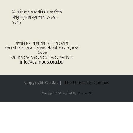
© সর্বস্বত্ব স্বত্বাধিকার সংরক্ষিত
বিশ্ববিদ্যালয় ক্যাম্পাস ১৯৮৪ -
২০২২
সম্পাদক ও প্রকাশক: ‌ড. এম হেলাল
৩৩ তোপখানা রোড, মেহেরবা প্লাজা ১৩ তলা, ঢাকা
-১০০০
ফোনঃ ৯৫৬০২২৫, ৯৫৫০০৫৫, ই-মেইলঃ
info@campus.org.bd
Copyright © 2022 ||
The University Campus
Developed & Maintained By
Campus IT