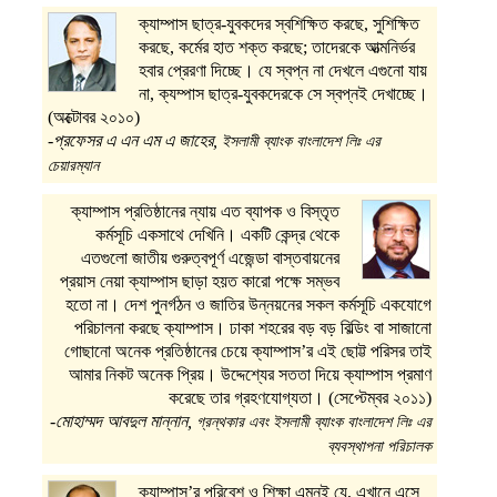
ক্যাম্পাস ছাত্র-যুবকদের স্বশিক্ষিত করছে, সুশিক্ষিত
করছে, কর্মের হাত শক্ত করছে; তাদেরকে আত্মনির্ভর
হবার প্রেরণা দিচ্ছে। যে স্বপ্ন না দেখলে এগুনো যায়
না, ক্যম্পাস ছাত্র-যুবকদেরকে সে স্বপ্নই দেখাচ্ছে।
(অক্টোবর ২০১০)
-প্রফেসর এ এন এম এ জাহের,
ইসলামী ব্যাংক বাংলাদেশ লিঃ এর
চেয়ারম্যান
ক্যাম্পাস প্রতিষ্ঠানের ন্যায় এত ব্যাপক ও বিস্তৃত
কর্মসূচি একসাথে দেখিনি। একটি কেন্দ্র থেকে
এতগুলো জাতীয় গুরুত্বপূর্ণ এজেন্ডা বাস্তবায়নের
প্রয়াস নেয়া ক্যাম্পাস ছাড়া হয়ত কারো পক্ষে সম্ভব
হতো না। দেশ পুনর্গঠন ও জাতির উন্নয়নের সকল কর্মসূচি একযোগে
পরিচালনা করছে ক্যাম্পাস। ঢাকা শহরের বড় বড় বিল্ডিং বা সাজানো
গোছানো অনেক প্রতিষ্ঠানের চেয়ে ক্যাম্পাস’র এই ছোট্ট পরিসর তাই
আমার নিকট অনেক প্রিয়। উদ্দেশ্যের সততা দিয়ে ক্যাম্পাস প্রমাণ
করেছে তার গ্রহণযোগ্যতা। (সেপ্টেম্বর ২০১১)
-মোহাম্মদ আবদুল মান্নান,
গ্রন্থকার এবং ইসলামী ব্যাংক বাংলাদেশ লিঃ এর
ব্যবস্থাপনা পরিচালক
ক্যাম্পাস’র পরিবেশ ও শিক্ষা এমনই যে, এখানে এসে