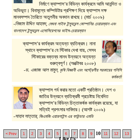
নির্মাণে ক্যাম্পাস’র বিভিন্ন কার্যক্রমে আমি আনন্দিত ও
অভিভূত। বিনামূল্যে কম্পিউটার প্রশিক্ষণ দিয়ে ক্যাম্পাস দক্ষ
মানবসম্পদ তৈরিতে অতুলনীয় অবদান রাখছে। (মার্চ ২০০৯)
-নিজাম উদ্দিন আহমদ,
মেঘনা লাইফ ইন্স্যুরেন্স কোম্পানির চেয়ারম্যান এবং
বাংলাদেশ ইন্স্যুরেন্স এসোসিয়েশনের ভাইস-চেয়ারম্যান
ক্যাম্পাস’র কার্যক্রম অত্যন্ত ব্যতিক্রম। নানা
স্থানে ক্যাম্পাস’র যে স্টিকার দেখা যায়, সেসব
স্টিকারের বক্তব্য মানব উন্নয়নে অত্যন্ত
গুরুত্বপূর্ণ। (অক্টোবর ২০০৮)
-ড. এজাজ আল মামুন,
কৃষি বিজ্ঞানী এবং অস্ট্রেলীয় সরকারের পলিসি
কর্মকর্তা
ক্যাম্পাস গর্ব করার মতো একটি প্রতিষ্ঠান। দেশ ও
জাতির উন্নয়নে ব্যতিক্রমী প্রচেষ্টায় নিবেদিত
ক্যাম্পাস’র বিভিন্ন চিত্তাকর্ষক কার্যক্রম রয়েছে, যা
সত্যিই প্রশংসার দাবিদার। (আগষ্ট ২০০৯)
-সাহাব সাত্তার,
জিএমজি এয়ারলাইন্স এর ফাউন্ডার এমডি
10
< Prev
1
2
3
4
5
6
7
8
9
11
12
13
Like Us