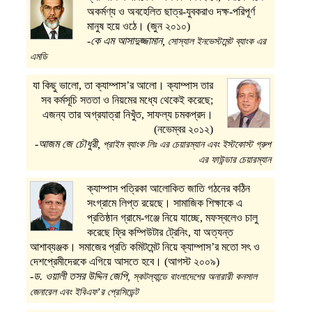
অকর্মণ্য ও অবহেলিত ছাত্র-যুবকরাও দক্ষ-পরিপূর্ণ
মানুষ হয়ে ওঠে। (জুন ২০১০)
-কে এম আসাদুজ্জামান,
সোস্যাল ইনভেস্টমেন্ট ব্যাংক এর
এমডি
যা কিছু ভালো, তা ক্যাম্পাস’র আলো। ক্যাম্পাস তার
সব কর্মসূচি সততা ও নিয়মের মধ্যে থেকেই করেছে;
এজন্য তার অগ্রযাত্রা নিখুঁত, সাফল্য চমকপ্রদ।
(নভেম্বর ২০১২)
-আজম জে চৌধুরী,
প্রাইম ব্যাংক লিঃ এর চেয়ারম্যান এবং ইস্টকোস্ট গ্রুপ
এর ফাউন্ডার চেয়ারম্যান
ক্যাম্পাস পত্রিকা আলোকিত জাতি গঠনের কঠিন
সংগ্রামে লিপ্ত রয়েছে। সামাজিক শিক্ষাকে এ
প্রতিষ্ঠান গ্রামে-গঞ্জে নিয়ে যাচ্ছে, মফস্বলেও চালু
করেছে ফ্রি কম্পিউটার ট্রেনিং, যা অত্যন্ত
আশাব্যঞ্জক। সমাজের প্রতি কমিটমেন্ট নিয়ে ক্যাম্পাস’র মতো সৎ ও
দেশপ্রেমীদেরকে এগিয়ে আসতে হবে। (আগস্ট ২০০৯)
-ড. ওয়ালী তসর উদ্দিন জেপি,
স্কটল্যান্ডে বাংলাদেশের অনারারী কনসাল
জেনারেল এবং ইবিএফ’র প্রেসিডেন্ট