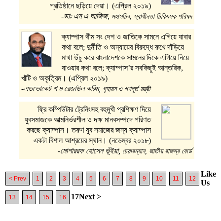
প্রতিষ্ঠানে ছড়িয়ে দেয়া। (এপ্রিল ২০১৯)
-ডাঃ এম এ আজিজ,
মহাসচিব, স্বাধীনতা চিকিৎসক পরিষদ
ক্যাম্পাস থীম সং দেশ ও জাতিকে সামনে এগিয়ে যাবার
কথা বলে; দুর্নীতি ও অন্যায়ের বিরুদ্ধে রুখে দাঁড়িয়ে
মাথা উঁচু করে বাংলাদেশকে সামনের দিকে এগিয়ে নিয়ে
যাওয়ার কথা বলে; ক্যাম্পাস’র সবকিছুই আন্তরিক,
খাঁটি ও অকৃত্রিম। (এপ্রিল ২০১৯)
-এডভোকেট শ ম রেজাউল করিম,
গৃহায়ন ও গণপূর্ত মন্ত্রী
ফ্রি কম্পিউটার ট্রেনিংসহ বহুমুখী প্রশিক্ষণ দিয়ে
যুবসমাজকে আত্মনির্ভরশীল ও দক্ষ মানবসম্পদে পরিণত
করছে ক্যাম্পাস। তরুণ যুব সমাজের জন্য ক্যাম্পাস
একটা বিশাল আশ্রয়ের স্থান। (নভেম্বর ২০১৮)
-মোশাররফ হোসেন ভূঁইয়া,
চেয়ারম্যান, জাতীয় রাজস্ব বোর্ড
Like
< Prev
1
2
3
4
5
6
7
8
9
10
11
12
Us
17
Next >
13
14
15
16