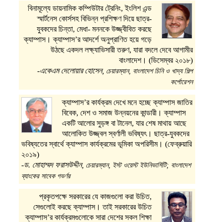
বিনামূল্যে ডায়নামিক কম্পিউটার ট্রেনিং, ইংলিশ এন্ড
স্মার্টনেস কোর্সসহ বিভিন্ন প্রশিক্ষণ দিয়ে ছাত্র-
যুবকদের চিন্তা, মেধা- মননকে উজ্জ্বীবিত করছে
ক্যাম্পাস। ক্যাম্পাস’র আদর্শে অনুপ্রাণিত হয়ে গড়ে
উঠছে একদল লক্ষ্যাভিসারী তরুণ, যারা বদলে দেবে আগামীর
বাংলাদেশ। (ডিসেম্বর ২০১৮)
-একেএম দেলোয়ার হোসেন,
চেয়ারম্যান, বাংলাদেশ চিনি ও খাদ্য শিল্প
কর্পোরেশন
ক্যাম্পাস’র কার্যক্রম দেখে মনে হচ্ছে ক্যাম্পাস জাতির
বিবেক, দেশ ও সমাজ উন্নয়নের কান্ডারী। ক্যাম্পাস
একটি আলোর সুড়ঙ্গ বা টানেল, যার শেষ মাথায় আছে
আলোকিত উজ্জ্বল স্বর্ণালী ভবিষ্যৎ। ছাত্র-যুবকদের
ভবিষ্যতের স্বার্থে ক্যাম্পাস কার্যক্রমের ভূমিকা অপরিসীম। (ফেব্রুয়ারি
২০১৯)
-ড. মোহাম্মদ ফরাসউদ্দীন,
চেয়ারম্যান, ইস্ট ওয়েস্ট ইউনিভার্সিটি; বাংলাদেশ
ব্যাংকের সাবেক গভর্ণর
প্রকৃতপক্ষে সরকারের যে কাজগুলো করা উচিত,
সেগুলোই করছে ক্যাম্পাস। তাই সরকারের উচিত
ক্যাম্পাস’র কার্যক্রমগুলোকে সারা দেশের সকল শিক্ষা