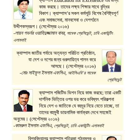
ক্যাম্পাস Education for Excellence এর জন্য
কাজ করছে। তাদের লক্ষ্য শিক্ষার সাথে বুদ্ধির
বিকাশ। ক্যাম্পাস’র সকল কর্মসূচি বিশেষ বৈশিষ্ট্যপূর্ণ
এবং সমাজসেবা, মানবসেবা ও দেশগঠনে
উদ্দীপকস্বরূপ। (সেপ্টেম্বর ২০১৬)
-লায়ন গভর্নর ওয়াহিদুজ্জামান বাবর,
সাবেক প্রেসিডেন্ট, ঢাবি একাউন্টিং
এলামনাই
ক্যাম্পাস জাতীয় পর্যায়ে অত্যন্ত পরিচিত প্রতিষ্ঠান,
যা দেশ ও দশের জন্য গুরুদায়িত্ব পালন করে
আসছে। (সেপ্টেম্বর ২০১৬)
-মোঃ সাইফুল ইসলাম এফসিএ,
আইসিএবি’র সাবেক
প্রেসিডেন্ট
ক্যাম্পাস পজিটিভ ভিশন নিয়ে কাজ করছে; তারা একটি
দার্শনিক ভিত্তির ওপর ভর করে ভবিষ্যৎ পরিকল্পনা
নিয়ে দেশ ও জাতিকে যে বহুদূর নিয়ে যেতে চাচ্ছে, তা
তাদের বহুমুখী ডায়নামিক কার্যক্রম দেখে সহজেই
অনুমেয়। (সেপ্টেম্বর ২০১৬)
-কামরুল ইসলাম এফসিএ,
প্রেসিডেন্ট, ঢাবি একাউন্টিং এলামনাই
বিশ্ববিদ্যালয় ক্যাম্পাস পত্রিকা গঠনমূলক ও