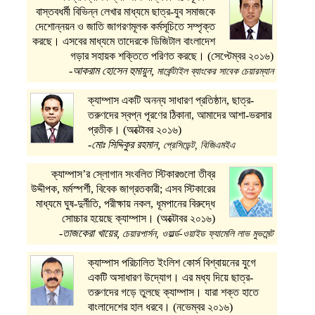
বাস্তবধর্মী বিভিন্ন লেখার মাধ্যমে ছাত্র-যুব সমাজকে
দেশোন্নয়ন ও জাতি জাগরণমূলক কর্মসূচিতে সম্পৃক্ত
করছে। এসবের মাধ্যমে তাদেরকে ডিজিটাল বাংলাদেশ
গড়ার সহায়ক শক্তিতে পরিণত করছে। (সেপ্টেম্বর ২০১৬)
-আকরাম হোসেন হুমায়ুন,
মার্কেন্টাইল ব্যাংকের সাবেক চেয়ারম্যান
ক্যাম্পাস একটি অনন্য সাধারণ প্রতিষ্ঠান, ছাত্র-
তরুণদের স্বপ্ন পূরণের ঠিকানা, আমাদের আশা-ভরসার
প্রতীক। (অক্টোবর ২০১৬)
-মোঃ সিদ্দিকুর রহমান,
প্রেসিডেন্ট, বিজিএমইএ
ক্যাম্পাস’র স্লোগান সংবলিত স্টিকারগুলো তীব্র
উদ্দীপক, মর্মস্পর্শী, বিবেক জাগ্রতকারী; এসব স্টিকারের
মাধ্যমে ঘুষ-দুর্নীতি, পরীক্ষায় নকল, ধূমপানের বিরুদ্ধে
সোচ্চার হয়েছে ক্যাম্পাস। (অক্টোবর ২০১৬)
-তাজকেরা খায়ের,
চেয়ারপার্সন, ওয়ার্ল্ড-ওয়াইড ফ্যামেলি লাভ মুভমেন্ট
ক্যাম্পাস পরিচালিত ইংলিশ কোর্স বিশ্বায়নের যুগে
একটি অসাধারণ উদ্যোগ। এর মধ্য দিয়ে ছাত্র-
তরুণদের গড়ে তুলছে ক্যাম্পাস। যারা শক্ত হাতে
বাংলাদেশের হাল ধরবে। (নভেম্বর ২০১৬)