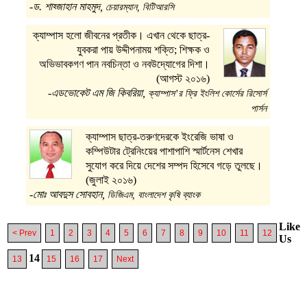
-ড. শাহ্জাহান মাহমুদ,
চেয়ারম্যান, বিটিআরসি
ক্যাম্পাস হলো জীবনের প্রতীক। এখান থেকে ছাত্র-
যুবকরা পায় উদ্দীপনাময় শক্তি; শিক্ষক ও
অভিভাবকগণ পান নবচিন্তা ও নবউদ্যোগের দিশা।
(আগস্ট ২০১৬)
-এডভোকেট এম জি কিবরিয়া,
ক্যাম্পাস’র ফ্রি ইংলিশ কোর্সের রিসোর্স
পার্সন
ক্যাম্পাস ছাত্র-তরুণদেরকে ইংরেজি ভাষা ও
কম্পিউটার ট্রেনিংয়ের পাশাপাশি স্মার্টনেস শেখার
সুযোগ করে দিয়ে দেশের সম্পদ হিসেবে গড়ে তুলছে।
(জুলাই ২০১৬)
-মোঃ আবদুস সোবহান,
ডিজিএম, বাংলাদেশ কৃষি ব্যাংক
Like
< Prev
1
2
3
4
5
6
7
8
9
10
11
12
Us
14
13
15
16
17
Next