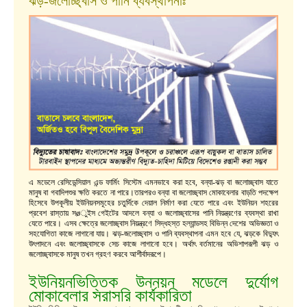
ঝড়-জলোচ্ছ্বাস ও পানি ব্যবস্থাপনাঃ
এ মডেলে রেসিডেন্সিয়াল এন্ড ফার্মিং সিস্টেম এমনভাবে করা হবে, বন্যা-ঝড় বা জলোচ্ছ্বাস যাতে
মানুষ বা গবাদিপশুর ক্ষতি করতে না পারে।তারপরও বন্যা বা জলোচ্ছ্বাস মোকাবেলার বাড়তি পদক্ষেপ
হিসেবে উপকূলীয় ইউনিয়নসমূহের চতুর্দিকে দেয়াল নির্মাণ করা যেতে পারে এবং ইউনিয়ন শহরের
প্রবেশ রাস্তায় সøুইস গেইটের আদলে বন্যা ও জলোচ্ছ্বাসের পানি নিয়ন্ত্রণের ব্যবস্থা রাখা
যেতে পারে। এসব ক্ষেত্রে জলোচ্ছ্বাস নিয়ন্ত্রণে সিদ্ধহস্ত হল্যান্ডসহ বিভিন্ন দেশের অভিজ্ঞতা ও
সহযোগিতা কাজে লাগানো যায়। ঝড়-জলোচ্ছ্বাস ও পানি ব্যবস্থাপনা এমন হবে যে, ঝড়কে বিদ্যুৎ
উৎপাদনে এবং জলোচ্ছ্বাসকে সেচ কাজে লাগানো হবে। অর্থাৎ বর্তমানের অভিশাপরূপী ঝড় ও
জলোচ্ছ্বাসকে মানুষ তখন গ্রহণ করবে আশীর্বাদরূপে।
ইউনিয়নভিত্তিক উন্নয়ন মডেলে দুর্যোগ
মোকাবেলার সরাসরি কার্যকারিতা