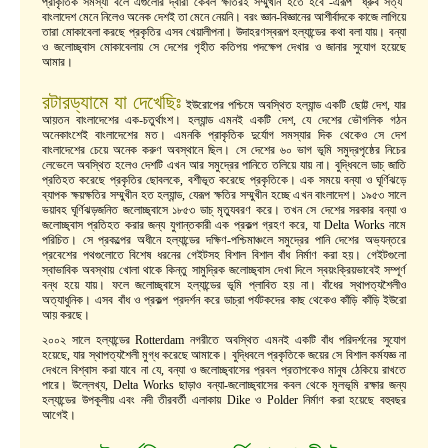
প্রাকৃতিক সমস্যা বলে এগুলোর দ্বারা কেবল ক্ষতিরই সম্মুখীন হতে হবে -এরূপ ‘ধ্রুব সত্য’
বাংলাদেশ মেনে নিলেও অনেক দেশই তা মেনে নেয়নি। বরং জ্ঞান-বিজ্ঞানের আশীর্বাদকে কাজে লাগিয়ে
তারা মোকাবেলা করছে প্রকৃতির এসব খেয়ালীপনা। উদাহরণস্বরূপ হল্যান্ডের কথা বলা যায়। বন্যা
ও জলোচ্ছ্বাস মোকাবেলায় সে দেশের গৃহীত কতিপয় পদক্ষেপ দেখার ও জানার সুযোগ হয়েছে
আমার।
রটারড্যামে যা দেখেছিঃ
ইউরোপের পশ্চিমে অবস্থিত হল্যান্ড একটি ছোট্ট দেশ, যার
আয়তন বাংলাদেশের এক-চতুর্থাংশ। হল্যান্ড এমনই একটি দেশ, যে দেশের ভৌগলিক গঠন
অনেকাংশেই বাংলাদেশের মত। এমনকি প্রাকৃতিক দুর্যোগ সমস্যার দিক থেকেও সে দেশ
বাংলাদেশের চেয়ে অনেক করুণ অবস্থানে ছিল। সে দেশের ৬০ ভাগ ভূমি সমুদ্রপৃষ্ঠের নিচের
লেভেলে অবস্থিত হলেও দেশটি এখন আর সমুদ্রের পানিতে তলিয়ে যায় না। বুদ্ধিবলে ডাচ্ জাতি
প্রতিহত করেছে প্রকৃতির ছোবলকে, বশীভূত করেছে প্রকৃতিকে। এক সময়ে বন্যা ও ঘূর্ণিঝড়ে
ব্যাপক ক্ষয়ক্ষতির সম্মুখীন হত হল্যান্ড, যেরূপ ক্ষতির সম্মুখীন হচ্ছে এখন বাংলাদেশ। ১৯৫৩ সালে
ভয়াবহ ঘূর্ণিঝড়জনিত জলোচ্ছ্বাসে ১৮৫৩ ডাচ্ মৃত্যুবরণ করে। তখন সে দেশের সরকার বন্যা ও
জলোচ্ছ্বাস প্রতিহত করার জন্য যুগান্তকারী এক প্রকল্প গ্রহণ করে, যা Delta Works নামে
পরিচিত। সে প্রকল্পের অধীনে হল্যান্ডের দক্ষিণ-পশ্চিমাঞ্চলে সমুদ্রের পানি দেশের অভ্যন্তরে
প্রবেশের পথগুলোতে বিশেষ ধরনের গেইটসহ বিশাল বিশাল বাঁধ নির্মাণ করা হয়। গেইটগুলো
স্বাভাবিক অবস্থায় খোলা থাকে কিন্তু সামুদ্রিক জলোচ্ছ্বাস দেখা দিলে স্বয়ংক্রিয়ভাবেই সম্পূর্ণ
বন্ধ হয়ে যায়। ফলে জলোচ্ছ্বাসে হল্যান্ডের ভূমি প্লাবিত হয় না। বাঁধের স্থাপত্যশৈলীও
অত্যাধুনিক। এসব বাঁধ ও প্রকল্প প্রদর্শন করে ডাচ্রা পর্যটকদের কাছ থেকেও কাঁড়ি কাঁড়ি ইউরো
আয় করছে।
২০০২ সালে হল্যান্ডের Rotterdam নগরীতে অবস্থিত এমনই একটি বাঁধ পরিদর্শনের সুযোগ
হয়েছে, যার স্থাপত্যশৈলী মুগ্ধ করেছে আমাকে। বুদ্ধিবলে প্রকৃতিকে জয়ের সে বিশাল কর্মযজ্ঞ না
দেখলে বিশ্বাস করা যাবে না যে, বন্যা ও জলোচ্ছ্বাসের প্রবল প্রতাপকেও মানুষ ঠেকিয়ে রাখতে
পারে। উল্লেখ্য, Delta Works ছাড়াও বন্যা-জলোচ্ছ্বাসের কবল থেকে মূলভূমি রক্ষার জন্য
হল্যান্ডের উপকূলীয় এবং নদী তীরবর্তী এলাকায় Dike ও Polder নির্মাণ করা হয়েছে বহুবছর
আগেই।