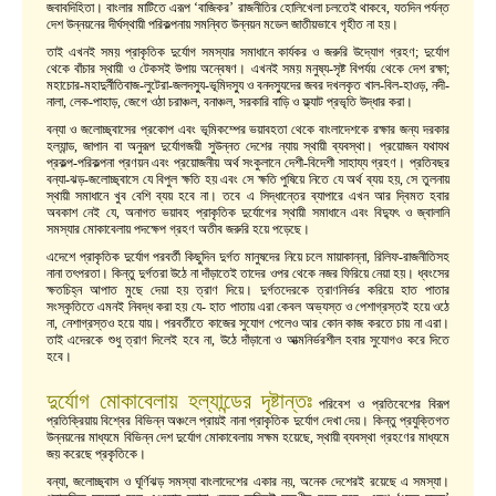
জবাবদিহিতা। বাংলার মাটিতে এরূপ ‘বাজিকর’ রাজনীতির হোলিখেলা চলতেই থাকবে, যতদিন পর্যন্ত
দেশ উন্নয়নের দীর্ঘস্থায়ী পরিকল্পনায় সমন্বিত উন্নয়ন মডেল জাতীয়ভাবে গৃহীত না হয়।
তাই এখনই সময় প্রাকৃতিক দুর্যোগ সমস্যার সমাধানে কার্যকর ও জরুরি উদ্যোগ গ্রহণ; দুর্যোগ
থেকে বাঁচার স্থায়ী ও টেকসই উপায় অন্বেষণ। এখনই সময় মনুষ্য-সৃষ্ট বিপর্যয় থেকে দেশ রক্ষা;
মহাচোর-মহাদুর্নীতিবাজ-লুটেরা-জলদস্যু-ভূমিদস্যু ও বনদস্যুদের জবর দখলকৃত খাল-বিল-হাওড়, নদী-
নালা, লেক-পাহাড়, জেগে ওঠা চরাঞ্চল, বনাঞ্চল, সরকারি বাড়ি ও ফ্ল্যাট প্রভৃতি উদ্ধার করা।
বন্যা ও জলোচ্ছ্বাসের প্রকোপ এবং ভূমিকম্পের ভয়াবহতা থেকে বাংলাদেশকে রক্ষার জন্য দরকার
হল্যান্ড, জাপান বা অনুরূপ দুর্যোগজয়ী সুউন্নত দেশের ন্যায় স্থায়ী ব্যবস্থা। প্রয়োজন যথাযথ
প্রকল্প-পরিকল্পনা প্রণয়ন এবং প্রয়োজনীয় অর্থ সংকুলানে দেশী-বিদেশী সাহায্য গ্রহণ। প্রতিবছর
বন্যা-ঝড়-জলোচ্ছ্বাসে যে বিপুল ক্ষতি হয় এবং সে ক্ষতি পুষিয়ে নিতে যে অর্থ ব্যয় হয়, সে তুলনায়
স্থায়ী সমাধানে খুব বেশি ব্যয় হবে না। তবে এ সিদ্ধান্তের ব্যাপারে এখন আর দ্বিমত হবার
অবকাশ নেই যে, অনাগত ভয়াবহ প্রাকৃতিক দুর্যোগের স্থায়ী সমাধানে এবং বিদ্যুৎ ও জ্বালানি
সমস্যার মোকাবেলায় পদক্ষেপ গ্রহণ অতীব জরুরি হয়ে পড়েছে।
এদেশে প্রাকৃতিক দুর্যোগ পরবর্তী কিছুদিন দুর্গত মানুষদের নিয়ে চলে মায়াকান্না, রিলিফ-রাজনীতিসহ
নানা তৎপরতা। কিন্তু দুর্গতরা উঠে না দাঁড়াতেই তাদের ওপর থেকে নজর ফিরিয়ে নেয়া হয়। ধ্বংসের
ক্ষতচিহ্ন আপাত মুছে দেয়া হয় ত্রাণ দিয়ে। দুর্গতদেরকে ত্রাণনির্ভর করিয়ে হাত পাতার
সংস্কৃতিতে এমনই নিবদ্ধ করা হয় যে- হাত পাতায় এরা কেবল অভ্যস্ত ও পেশাগ্রস্তই হয়ে ওঠে
না, নেশাগ্রস্তও হয়ে যায়। পরবর্তীতে কাজের সুযোগ পেলেও আর কোন কাজ করতে চায় না এরা।
তাই এদেরকে শুধু ত্রাণ দিলেই হবে না, উঠে দাঁড়ানো ও আত্মনির্ভরশীল হবার সুযোগও করে দিতে
হবে।
দুর্যোগ মোকাবেলায় হল্যান্ডের দৃষ্টান্তঃ
পরিবেশ ও প্রতিবেশের বিরূপ
প্রতিক্রিয়ায় বিশ্বের বিভিন্ন অঞ্চলে প্রায়ই নানা প্রাকৃতিক দুর্যোগ দেখা দেয়। কিন্তু প্রযুক্তিগত
উন্নয়নের মাধ্যমে বিভিন্ন দেশ দুর্যোগ মোকাবেলায় সক্ষম হয়েছে, স্থায়ী ব্যবস্থা গ্রহণের মাধ্যমে
জয় করেছে প্রকৃতিকে।
বন্যা, জলোচ্ছ্বাস ও ঘূর্ণিঝড় সমস্যা বাংলাদেশের একার নয়, অনেক দেশেরই রয়েছে এ সমস্যা।