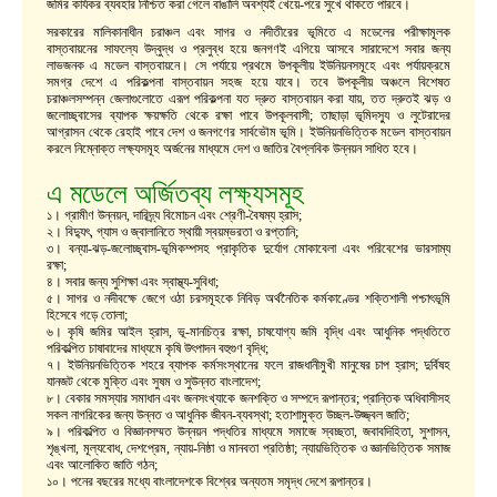
জমির কার্যকর ব্যবহার নিশ্চিত করা গেলে বাঙালি অবশ্যই খেয়ে-পরে সুখে থাকতে পারবে।
সরকারের মালিকানাধীন চরাঞ্চল এবং সাগর ও নদীতীরের ভূমিতে এ মডেলের পরীক্ষামূলক
বাস্তবায়নের সাফল্যে উদ্বুদ্ধ ও প্রলুব্ধ হয়ে জনগণই এগিয়ে আসবে সারাদেশে সবার জন্য
লাভজনক এ মডেল বাস্তবায়নে। সে পর্যায়ে প্রথমে উপকূলীয় ইউনিয়নসমূহে এবং পর্যায়ক্রমে
সমগ্র দেশে এ পরিকল্পনা বাস্তবায়ন সহজ হয়ে যাবে। তবে উপকূলীয় অঞ্চলে বিশেষত
চরাঞ্চলসম্পন্ন জেলাগুলোতে এরূপ পরিকল্পনা যত দ্রুত বাস্তবায়ন করা যায়, তত দ্রুতই ঝড় ও
জলোচ্ছ্বাসের ব্যাপক ক্ষয়ক্ষতি থেকে রক্ষা পাবে উপকূলবাসী; তাছাড়া ভূমিদস্যু ও লুটেরাদের
আগ্রাসন থেকে রেহাই পাবে দেশ ও জনগণের সার্বভৌম ভূমি। ইউনিয়নভিত্তিক মডেল বাস্তবায়ন
করলে নিম্নোক্ত লক্ষ্যসমূহ অর্জনের মাধ্যমে দেশ ও জাতির বৈপ্লবিক উন্নয়ন সাধিত হবে।
এ মডেলে অর্জিতব্য লক্ষ্যসমূহ
১। গ্রামীণ উন্নয়ন, দারিদ্র্য বিমোচন এবং শ্রেণী-বৈষম্য হ্রাস;
২। বিদ্যুৎ, গ্যাস ও জ্বালানিতে স্থায়ী স্বয়ম্ভরতা ও রপ্তানি;
৩। বন্যা-ঝড়-জলোচ্ছ্বাস-ভূমিকম্পসহ প্রাকৃতিক দুর্যোগ মোকাবেলা এবং পরিবেশের ভারসাম্য
রক্ষা;
৪। সবার জন্য সুশিক্ষা এবং স্বাস্থ্য-সুবিধা;
৫। সাগর ও নদীবক্ষে জেগে ওঠা চরসমূহকে নিবিড় অর্থনৈতিক কর্মকাণ্ডের শক্তিশালী পশ্চাৎভূমি
হিসেবে গড়ে তোলা;
৬। কৃষি জমির আইল হ্রাস, ভূ-মানচিত্র রক্ষা, চাষযোগ্য জমি বৃদ্ধি এবং আধুনিক পদ্ধতিতে
পরিকল্পিত চাষাবাদের মাধ্যমে কৃষি উৎপাদন বহুগুণ বৃদ্ধি;
৭। ইউনিয়নভিত্তিক শহরে ব্যাপক কর্মসংস্থানের ফলে রাজধানীমুখী মানুষের চাপ হ্রাস; দুর্বিষহ
যানজট থেকে মুক্তি এবং সুষম ও সুউন্নত বাংলাদেশ;
৮। বেকার সমস্যার সমাধান এবং জনসংখ্যাকে জনশক্তি ও সম্পদে রূপান্তর; প্রান্তিক অধিবাসীসহ
সকল নাগরিকের জন্য উন্নত ও আধুনিক জীবন-ব্যবস্থা; হতাশামুক্ত উচ্ছল-উজ্জ্বল জাতি;
৯। পরিকল্পিত ও বিজ্ঞানসম্মত উন্নয়ন পদ্ধতির মাধ্যমে সমাজে স্বচ্ছতা, জবাবদিহিতা, সুশাসন,
শৃঙ্খলা, মূল্যবোধ, দেশপ্রেম, ন্যায়-নিষ্ঠা ও মানবতা প্রতিষ্ঠা; ন্যায়ভিত্তিক ও জ্ঞানভিত্তিক সমাজ
এবং আলোকিত জাতি গঠন;
১০। পনের বছরের মধ্যে বাংলাদেশকে বিশ্বের অন্যতম সমৃদ্ধ দেশে রূপান্তর।