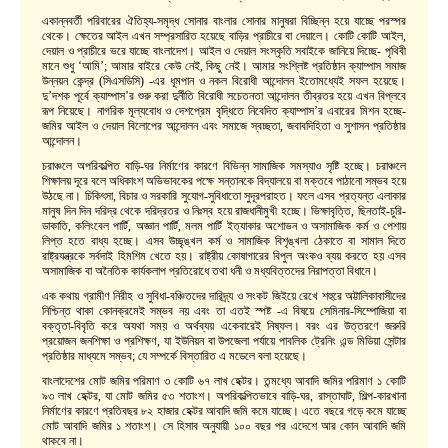
একান্নবর্তী পরিবারের ঐতিহ্য-সমৃদ্ধ সোনার বাংলার সোনার মানুষরা বিচ্ছিন্ন হয়ে যাচ্ছে পরস্পর
থেকে। ক্ষেতের আইল এখন সম্প্রসারিত হয়েছে বাড়ির প্রাচীরে বা দেয়ালে। কোটি কোটি আইল,
দেয়াল ও প্রাচীরে ভরে যাচ্ছে বাংলাদেশ। আইল ও দেয়াল সংস্কৃতি সবাইকে জানিয়ে দিচ্ছে- পৃথিবী
মানে শুধু ‘আমি’; আমার বাইরে কেউ নেই, কিছু নেই। আমার সংশ্লিষ্ট প্রতিষ্ঠান ক্যাম্পাস সমাজ
উন্নয়ন কেন্দ্র (সিএসডিসি) -এর ধূমপান ও নকল বিরোধী আন্দোলন ইতোমধ্যেই সফল হয়েছে।
দু’দশক পূর্বে ক্যাম্পাস’র শুরু করা দুর্নীতি বিরোধী সচেতনতা আন্দোলন তীব্রতর হয়ে এখন বিপ্লবে
রূপ নিয়েছে। নাগরিক মূল্যবোধ ও দেশপ্রেম বৃদ্ধিতে নিবেদিত ক্যাম্পাস’র এবারের মিশন হচ্ছে-
জমির আইল ও দেয়াল বিলোপের আন্দোলন এবং সমাজে স্বচ্ছতা, জবাবদিহিতা ও সুশাসন প্রতিষ্ঠার
আন্দোলন।
চরাঞ্চলে অপরিকল্পিত বাড়ি-ঘর নির্মাণের কারণে বিভিন্ন সামাজিক সমস্যাও সৃষ্টি হচ্ছে। চরাঞ্চলে
শিক্ষালয় দূরে বলে অধিকাংশ অভিভাবকের পক্ষে সন্তানকে বিদ্যালয়ে বা মক্তবে পাঠানো সম্ভব হয়ে
উঠছে না। চিকিৎসা, বিচার ও সরকারি সুযোগ-সুবিধাতো সুদূরপরাহত। ফলে এসব প্রত্যন্ত এলাকার
মানুষ দিন দিন দরিদ্র থেকে দরিদ্রতর ও নিঃস্ব হয়ে রাজধানীমুখী হচ্ছে। ভিক্ষাবৃত্তি, ছিনতাই-চুরি-
ডাকাতি, কলিংবেল পার্টি, অজ্ঞান পার্টি, মলম পার্টি ইত্যাকার অশোভন ও অসামাজিক কর্ম ও পেশায়
লিপ্ত হতে বাধ্য হচ্ছে। এসব উচ্ছৃঙ্খল কর্ম ও সামাজিক বিশৃঙ্খলা ঠেকাতে বা সামাল দিতে
রাষ্ট্রযন্ত্রকে সর্বদাই হিমশিম খেতে হয়। রাষ্ট্রীয় কোষাগারের বিপুল অংকও ব্যয় করতে হয় এসব
অসামাজিক বা অনৈতিক কার্যকলাপ প্রতিরোধে তথা ধনী ও মধ্যবিত্তদের নিরাপত্তা বিধানে।
এক কথায় গ্রামীণ নিরীহ ও সুবিধা-বঞ্চিতদের দারিদ্র্য ও সংকট জিইয়ে রেখে শহুরে অট্টালিকাবাসীদের
নিশ্চিন্ত থাকা কোনক্রমেই সম্ভব নয় এবং তা এতই স্পষ্ট -এ বিষয়ে সেমিনার-সিম্পোজিয়া বা
বক্তৃতা-বিবৃতি করে অযথা সময় ও অর্থব্যয় একেবারেই নিষ্ফল। বরং এর উত্তরণে জরুরি
প্রয়োজন জনশিক্ষা ও প্রশিক্ষণ, যা ইউনিয়ন বা উপজেলা পর্যায়ে পাবলিক ট্রেনিং এন্ড মিডিয়া সেন্টার
প্রতিষ্ঠার মাধ্যমে সম্ভব; যে সম্পর্কে বিস্তারিত এ মডেলে বলা হয়েছে।
বাংলাদেশের মোট জমির পরিমাণ ৩ কোটি ৬৭ লাখ হেক্টর। তন্মধ্যে আবাদি জমির পরিমাণ ১ কোটি
৯৩ লাখ হেক্টর, যা মোট জমির ৫৩ শতাংশ। অপরিকল্পিতভাবে বাড়ি-ঘর, রাস্তাঘাট, শিল্প-কারখানা
নির্মাণের কারণে প্রতিবছর ৮২ হাজার হেক্টর আবাদি জমি কমে যাচ্ছে। এতে বছরে গড়ে কমে যাচ্ছে
মোট আবাদি জমির ১ শতাংশ। সে হিসাব অনুযায়ী ১০০ বছর পর এদেশে আর কোন আবাদি জমি
থাকবে না।