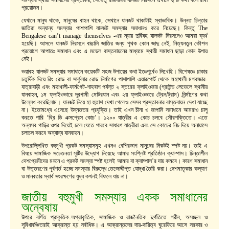
সমস্যার স্থায়ী সমাধানের প্রস্তাবনা, সেহেতু রাজধানীর যানজট নিরসনে এখানে দু’টি কথা বলে রাখা
প্রয়োজন।
যেখানে মানুষ থাকে, মানুষের বাহন থাকে, সেখানে যানজট থাকাটাই স্বাভাবিক। উন্নত চিন্তার
জাতিরা অন্যান্য সমস্যার পাশাপাশি যানজট সমস্যার সমাধানও করে নিয়েছে। কিন্তু The
Bengalese can’t manage themselves -এর ন্যায় দুর্বিষহ যানজট নিরসনেও আমরা ব্যর্থ
হয়েছি। আসলে যানজট নিরসনে বাঙালি জাতির জন্য পৃথক কোন জাদু নেই, নিত্যনতুন কৌশল
প্রয়োগে আপাতঃ সমাধান এবং এ মডেল বাস্তবায়নের মাধ্যমে স্থায়ী সমাধান ছাড়া কোন উপায়
নেই।
ভয়াবহ যানজট সমস্যার সমাধানে কয়েকটি সহজ উপায়ের কথা ইতঃপূর্বেও লিখেছি। বিশেষতঃ ঢাকার
চতুর্দিক দিয়ে রিং রোড বা সার্কুলার রোড নির্মাণের পাশাপাশি এয়ারপোর্ট থেকে মহাখালী-মগবাজার-
যাত্রাবাড়ী এবং মহাখালী-ফার্মগেট-শাহবাগ পর্যন্ত ২ স্তরের ফ্লাইওভার (গ্রাউন্ড লেভেলে স্থানীয়
যানবাহন, ১ম ফ্লাইওভারে দূরগামী মোটরযান এবং ২য় ফ্লাইওভারে ট্রেন/ট্রাম) নির্র্মাণের কথা
উল্লেখ করেছিলাম। যানজট নিয়ে হা-হুতাশ দেখা গেলেও সেসব প্রস্তাবনার বাস্তবায়ন দেখা যাচ্ছে
না। ইতোমধ্যে এসেছে উন্নততর প্রযুক্তি। তাই এখন চীনা ও জাপানি সমাধানে আমরাও চালু
করতে পারি ‘থ্রি ডি এক্সপ্রেস কোচ’। ১২০০ যাত্রীর এ কোচ চলবে সৌরশক্তিতে। এতে
অন্যসব গাড়ির ওপর দিয়েই চলে যেতে পারবে সাধারণ যাত্রীরা এবং সে কোচের নিচ দিয়ে অনায়াসে
চলাচল করবে অন্যান্য যানবাহন।
উপরোল্লিখিত বহুমুখী প্রকট সমস্যাসমূহ এখনও বেশিরভাগ মানুষের নিকটই স্পষ্ট নয়। তাই এ
বিষয়ে সামাজিক সচেতনতা সৃষ্টির উদ্যোগ নিয়েছে আমার সংশ্লিষ্ট প্রতিষ্ঠান ক্যাম্পাস। চিন্তাশীল
দেশপ্রেমীদের মননে এ প্রকট সমস্যা স্পষ্ট হলেই আমার বা ক্যাম্পাস’র দায় কমবে। কারণ সমাধান
বা উত্তরণের পূর্বশর্ত হচ্ছে সমস্যার বিরুদ্ধে তেজোদ্দীপ্ত যোদ্ধা তৈরি করা। দেশমাতৃকার কল্যাণ
ও মানবতার স্বার্থ সংরক্ষণের যুদ্ধ কখনই বিফলে যায় না।
জাতীয় বহুমুখী সমস্যার একক সমাধানের
অন্বেষায়
উপরে বর্ণিত প্রাকৃতিক-অপ্রাকৃতিক, সামাজিক ও রাজনৈতিক দুর্গতিতে গরীব, অসচ্ছল ও
সুবিধাবঞ্চিতরাই আক্রান্ত হয় সর্বাধিক। এ আক্রান্তদের দায়-দায়িত্ব ঘুরেফিরে আসে সরকার ও