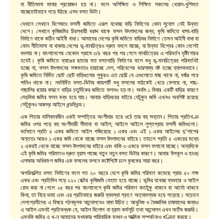
বা নীতিমালা মানার প্রয়োজন হয় না। ফলে অশিক্ষিত ও শিক্ষিত সকলের খেয়াল-খুশিমত
যাচ্ছেতাইভাবে গড়ে উঠছে এসব বসত ভিটা।
যেখানে সেখানে বিশেষতঃ ফসলী জমিতে এরূপ যথেচ্ছ বাড়ি নির্মাণের কোন সুযোগ নেই উন্নত
দেশে। সেখানে কৃষিজমির চিরস্থায়ী বরাদ্দ থাকে ফসল উৎপাদনের জন্য; কৃষি জমিতে বাসা-বাড়ি
নির্মাণে থাকে কঠিন আইনী বাধা। আমাদের দেশের কৃষি জমিতে বাড়িঘর নির্মাণে তেমন আইনী বাধা বা
কোন নীতিমালা না থাকায় দেশের ভূ-মানচিত্রও দ্রুত বদলে যাচ্ছে, যা উন্নত বিশ্বের কোন দেশেই
বদলায় না। বাংলাদেশের যেকোন গ্রামে ৩/৪ বছর পর পর গেলে মানচিত্রের এ পরিবর্তন দৃষ্টিগোচর
হবেই। কৃষি জমিতে ব্যাঙের ছাতার মত বসতবাড়ি নির্মাণের ফলে শুধু ভূ-মানচিত্রের পরিবর্তনই
হচ্ছে না, ফসল উৎপাদনের সক্ষমতাও হারাচ্ছে দেশ, পরিবেশের ভারসাম্য নষ্ট হচ্ছে ব্যাপকভাবে।
কৃষি জমিতে নির্মিত ছোট ছোট বাড়িগুলোর পুকুরও এত ছোট্ট যে এগুলোতে মাছ থাকে না, বর্ষার পরে
পানিও থাকে না। নবনির্মিত বসত-ভিটার জায়গাটি শুধু ফসলের মাঠকেই খেয়ে ফেলছে না, গাছ-
গাছালির ছায়ার কারণে বাড়ির চতুর্দিকের জমিতে ফলনও হয় না। অর্থাৎ ১ বিঘার একটি বাড়ির কারণে
দেড়বিঘা জমির ফলন বন্ধ হয়ে যায়। আবার বাড়িঘরের বাইরে যেটুকুন জমি এখনও অবশিষ্ট রয়েছে
সেটুকুনও অজস্র আইলে খন্ডবিখন্ড।
এক পিতার মালিকানাধীন একই সম্পত্তির অংশীদার হয়ে ওঠে তার বহু সন্তান। পিতার প্রতিখণ্ড
জমির ওপর পড়ে বহু অংশীদারী সীমানা বা আইল; আইলে আইলে লুপ্তপ্রায় ফসলী জমিগুলো।
বর্তমানে প্রতি ৫ একর জমিতে আইল গজিয়েছে ১ একর এবং এই ১ একর আইলের দু’পাশের
অন্ততঃ আরও ১ একর জমি থেকে যাচ্ছে ফসল উৎপাদনের বাইরে। তাহলে প্রতি ৫ একরের মধ্যে
২ একরই থেকে যাচ্ছে ফসল উৎপাদনের বাইরে এবং বাকি ৩ একরে ফসল ফলানো যাচ্ছে। অন্যদিকে
এই কৃষি জমির পরিমাণও দ্রুত হ্রাস পাচ্ছে নতুন নতুন বসত ভিটার কারণে। আবার উপকূল ও হাওড়
এলাকার অধিকাংশ জমির এক ফসলের ফলনে কষ্টেশিষ্টে চলে কৃষকের সারা বছর।
অপরিকল্পিত বসত নির্মাণের ফলে গত ২০ বছরে দেশে কৃষি জমির পরিমাণ কমেছে প্রায় ৫০ লক্ষ
একর এবং প্রতিদিন গড়ে ২২০ হেক্টর কৃষিজমি বেহাত হয়ে যাচ্ছে। ভূমির যথেচ্ছ ব্যবহার ও আইল
রোধ করা না গেলে ২৫ বছর পর বাংলাদেশে কৃষি জমির পরিমাণ কতটুকু থাকবে বা আদৌ থাকবে
কিনা, তা নিয়ে ভাবা এবং এর প্রতিকারে জরুরি ব্যবস্থা গ্রহণ অত্যাবশ্যক হয়ে পড়েছে। সচেতন
দেশপ্রেমীদের এ বিষয়ে গঠনমূলক আন্দোলনেও নামা উচিত। আধুনিক ও বৈজ্ঞানিক চাষাবাদের জন্যও
এ আইল এমনই প্রতিবন্ধক যে, আইল বিলোপ বা হ্রাস কর্মসূচি তথা আন্দোলন এখন অতীব জরুরি।
এমনকি জমির এ খ-ন আমাদের মধ্যকার পারিবারিক বন্ধন ও আত্মিক সম্পর্ককেও খণ্ডিত করছে।