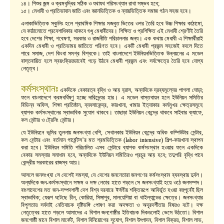
১৪। শিশুর জন্ম ও ক্রমবৃদ্ধির সঠিক ও যথাযথ পরিসংখ্যান রাখা সম্ভব হবে;
১৫। মেধাবী ও প্রতিভাবান জাতি এবং জ্ঞানভিত্তিক ও ন্যায়ভিত্তিক সমাজ গঠন সহজ হবে।
এলাকাভিত্তিক স্কুলিং হলে প্রাথমিক শিক্ষার মজবুত ভিতের ওপর তৈরি হবে উচ্চ শিক্ষার কাঠামো,
যে কাঠামোতে প্রবেশাধিকার থাকবে শুধু মেধাবীদের। শিক্ষিত ও প্রশিক্ষিত এই মেধাবী শ্রেণীই তৈরি
হবে দেশের শিক্ষা, গবেষণা, সরকার ও রাজনীতি পরিচালনার জন্য। এক কথায় মেধাবী এ শিক্ষার্থীরাই
একদিন মেধাবী ও প্রতিভাময় জাতিতে পরিণত হবে। একটি মেধাবী প্রজন্ম সহজেই বদলে দিতে
পারে সমাজ, দেশ কিংবা সমগ্র বিশ্বকে। তাই বাংলাদেশে ইউনিয়নভিত্তিক উন্নয়নের এ মডেল
বাস্তবায়িত হলে স্বয়ংক্রিয়ভাবেই গড়ে উঠবে মেধাবী প্রজন্ম এবং সর্বক্ষেত্রে তৈরি হবে যোগ্য
নেতৃত্ব।
কর্মসংস্থানঃ
একদিকে বেকারত্ব বৃদ্ধি ও আয় হ্রাস, অন্যদিকে দ্রব্যমূল্যের পাগলা ঘোড়া;
ফলে বাংলাদেশে ক্রমবর্ধিষ্ণু হচ্ছে দারিদ্র্যের হার। এ মডেল বাস্তবায়ন হলে ইউনিয়ন সমিতির
বিভিন্ন অফিস, শিক্ষা প্রতিষ্ঠান, ব্যবসাকেন্দ্র, কারখানা, খামার ইত্যাকার কর্মমুখর ক্ষেত্রসমূহে
ব্যাপক কর্মসংস্থানের স্বাভাবিক সুযোগ থাকবে। তাছাড়া ইউনিয়ন কেন্দ্রে থাকবে সাইবার ক্যাফে,
কল সেন্টার ও ট্রেনিং সেন্টার।
যে ইউনিয়নে ভূমির তুলনায় জনসংখ্যা বেশি, সেখানকার ইউনিয়ন কেন্দ্রে অধিক কম্পিউটার সেন্টার,
কল সেন্টার এবং বর্তমান গার্মেন্টস’র মত শ্রমভিত্তিক (labor intensive) শিল্প-কারখানা স্থাপন
করা হবে। ইউনিয়ন সমিতি পরিচালিত এসব সেন্টারে ব্যাপক কর্মসংস্থান হওয়ার ফলে একদিকে
বেকার সমস্যার সমাধান হবে, অন্যদিকে ইউনিয়ন সমিতিরও প্রচুর আয় হবে; তদুপরি বৃদ্ধি পাবে
কেন্দ্রীয় সরকারের রাজস্ব আয়।
আসলে জনসংখ্যা সে দেশেই সমস্যা, যে দেশের জননেতারা জনগণের কর্মসংস্থান ব্যবস্থায় দুর্বল।
অন্যদিকে জন-কর্মসংস্থানে সক্ষম ও দক্ষ নেতার হাতে পড়লে সে জনসংখ্যাই হয়ে ওঠে জনসম্পদ।
বাংলাদেশের মত জন-সম্পদশালী দেশ বিশ্ব দরবারে ঈর্ষণীয় শক্তিরূপে আবির্ভূত হওয়া বহুপূর্বেই ছিল
স্বাভাবিক; যেরূপ ঘটেছে চীন, কোরিয়া, সিঙ্গাপুর, মালয়েশিয়া বা থাইল্যান্ডের ক্ষেত্রে। জনসংখ্যার
বিপুলতায় সর্বদাই নেতিবাচক দৃষ্টিভঙ্গি পোষণ করা অদক্ষতা ও অদূরদর্শীতার বিষয়ও বটে। দক্ষ
নেতৃত্বের হাতে পড়লে আমাদের এ বিশাল জনগোষ্ঠীর ইতিবাচক দিকগুলোই ভেসে উঠতো। বিশাল
জনগোষ্ঠী মানে বিশাল মার্কেট, বিশাল বিনিয়োগের সুযোগ, বিশাল উৎপাদন, বিশাল বিক্রয়, বিশাল লাভ,