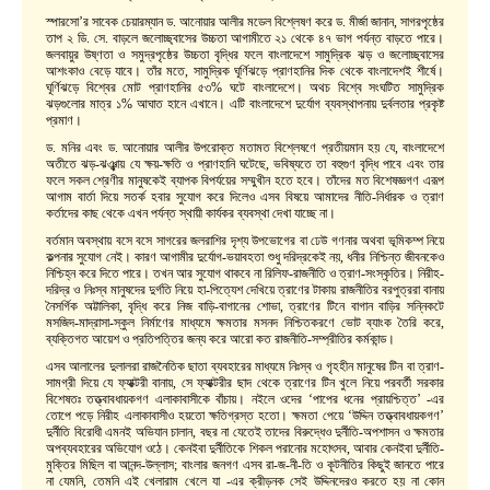
স্পারসো’র সাবেক চেয়ারম্যান ড. আনোয়ার আলীর মডেল বিশ্লেষণ করে ড. মীর্জা জানান, সাগরপৃষ্ঠের
তাপ ২ ডি. সে. বাড়লে জলোচ্ছ্বাসের উচ্চতা আগামীতে ২১ থেকে ৪৭ ভাগ পর্যন্ত বাড়তে পারে।
জলবায়ুর উষ্ণতা ও সমুদ্রপৃষ্ঠের উচ্চতা বৃদ্ধির ফলে বাংলাদেশে সামুদ্রিক ঝড় ও জলোচ্ছ্বাসের
আশংকাও বেড়ে যাবে। তাঁর মতে, সামুদ্রিক ঘূর্ণিঝড়ে প্রাণহানির দিক থেকে বাংলাদেশই শীর্ষে।
ঘূর্ণিঝড়ে বিশ্বের মোট প্রাণহানির ৫৩% ঘটে বাংলাদেশে। অথচ বিশ্বে সংঘটিত সামুদ্রিক
ঝড়গুলোর মাত্র ১% আঘাত হানে এখানে। এটি বাংলাদেশে দুর্যোগ ব্যবস্থাপনায় দুর্বলতার প্রকৃষ্ট
প্রমাণ।
ড. মনির এবং ড. আনোয়ার আলীর উপরোক্ত মতামত বিশ্লেষণে প্রতীয়মান হয় যে, বাংলাদেশে
অতীতে ঝড়-ঝঞ্ঝায় যে ক্ষয়-ক্ষতি ও প্রাণহানি ঘটেছে, ভবিষ্যতে তা বহুগুণ বৃদ্ধি পাবে এবং তার
ফলে সকল শ্রেণীর মানুষকেই ব্যাপক বিপর্যয়ের সম্মুখীন হতে হবে। তাঁদের মত বিশেষজ্ঞগণ এরূপ
আগাম বার্তা দিয়ে সতর্ক হবার সুযোগ করে দিলেও এসব বিষয়ে আমাদের নীতি-নির্ধারক ও ত্রাণ
কর্তাদের কাছ থেকে এখন পর্যন্ত স্থায়ী কার্যকর ব্যবস্থা দেখা যাচ্ছে না।
বর্তমান অবস্থায় বসে বসে সাগরের জলরাশির দৃশ্য উপভোগের বা ঢেউ গণনার অথবা ভূমিকম্প নিয়ে
কল্পনার সুযোগ নেই। কারণ আগামীর দুর্যোগ-ভয়াবহতা শুধু দরিদ্রকেই নয়, ধনীর নিশ্চিন্ত জীবনকেও
নিশ্চিহ্ন করে দিতে পারে। তখন আর সুযোগ থাকবে না রিলিফ-রাজনীতি ও ত্রাণ-সংস্কৃতির। নিরীহ-
দরিদ্র ও নিঃস্ব মানুষদের দুর্গতি নিয়ে হা-পিত্যেশ দেখিয়ে ত্রাণের টাকায় রাজনীতির বরপুত্ররা বানায়
নৈসর্গিক অট্টালিকা, বৃদ্ধি করে নিজ বাড়ি-বাগানের শোভা, ত্রাণের টিনে বাগান বাড়ির সন্নিকটে
মসজিদ-মাদ্রাসা-স্কুল নির্মাণের মাধ্যমে ক্ষমতার মসনদ নিশ্চিতকরণে ভোট ব্যাংক তৈরি করে,
ব্যক্তিগত আয়েশ ও প্রতিপত্তির জন্য করে আরো কত রাজনীতি-সম্প্রীতির কর্মকান্ড।
এসব আলালের দুলালরা রাজনৈতিক ছাতা ব্যবহারের মাধ্যমে নিঃস্ব ও গৃহহীন মানুষের টিন বা ত্রাণ-
সামগ্রী দিয়ে যে ফ্যাক্টরী বানায়, সে ফ্যাক্টরীর ছাদ থেকে ত্রাণের টিন খুলে নিয়ে পরবর্তী সরকার
বিশেষতঃ তত্ত্বাবধায়কগণ এলাকাবাসীকে বাঁচায়। নইলে ওদের ‘পাপের ধনের প্রায়শ্চিত্ত’ -এর
তোপে পড়ে নিরীহ এলাকাবাসীও হয়তো ক্ষতিগ্রস্ত হতো। ক্ষমতা পেয়ে ‘উদ্দিন তত্ত্বাবধায়কগণ’
দুর্নীতি বিরোধী এমনই অভিযান চালান, বছর না যেতেই তাদের বিরুদ্ধেও দুর্নীতি-অপশাসন ও ক্ষমতার
অপব্যবহারের অভিযোগ ওঠে। কেনইবা দুর্নীতিকে শিকল পরানোর মহোৎসব, আবার কেনইবা দুর্নীতি-
মুক্তির মিছিল বা আনন্দ-উল্লাস; বাংলার জনগণ এসব রা-জ-নী-তি ও কূটনীতির কিছুই জানতে পারে
না যেমনি, তেমনি এই খেলারাম খেলে যা -এর ক্রীড়নক সেই উদ্দিনদেরও করতে হয় না কোন