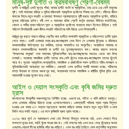
মানুষ-সৃষ্ট দুর্গতি ও ক্রমবর্ধিষ্ণু শ্রেণী-বৈষম্য
দুর্গতি ও দারিদ্র্য একই সূত্রে গাঁথা; আবার দুর্গতি যতটা না প্রাকৃতিক, তার চেয়ে ঢের বেশি মানুষের
সৃষ্ট। তাই সমাজের দরিদ্র ও সুবিধা বঞ্চিতরাই প্রাকৃতিক দুর্যোগের শিকার হয় বেশি। ধনীদের জীবন
যাপনের নিত্য-নতুন পদ্ধতি ও ব্যবহৃত উপকরণ প্রকারান্তরে সৃষ্টি করছে প্রাকৃতিক দুর্যোগ, বাড়িয়ে
তুলছে দরিদ্রের দুর্দশা। ধনী দেশ ও সমাজের ধনিক শ্রেণী কর্তৃক ব্যবহৃত বিভিন্ন কনটেইনার,
বোতল ও পানীয় ক্যান পরিবেশ দূষণ ও প্রাকৃতিক দুর্যোগের অন্যতম কারণ হিসেবে চিহ্নিত। তাই
পরিবেশ বিপর্যয়কারী এরূপ জীবন-পদ্ধতি পরিবর্তনের দাবি উঠছে এখন বিশ্বব্যাপী।
দারিদ্র্য দূর করতে পারলে দরিদ্র শ্রেণীর নানা দুর্গতির পাশাপাশি প্রাকৃতিক ও পরিবেশগত দুর্গতি হ্রাস
পেতে বাধ্য। একটি এলাকায় বন্যা-ঝড়-জলোচ্ছ্বাস দেখা দিলে সে এলাকার কুঁড়েঘর ও কাঁচাঘরে
বসবাসকারীরা ক্ষতিগ্রস্ত হয় সর্বাধিক, তাদের ক্ষয়ক্ষতিও হয় অপূরণীয়। অন্যদিকে পাকাঘর বা
দালানে বসবাসকারীদের ক্ষয়ক্ষতি বা দুর্গতি হয় তুলনামূলকভাবে কম। আবার বহুতল ভবনের
‘উপরতলার মানুষরা’ তথা সমাজের সুবিধাভোগীরা ঝড়-জলোচ্ছ্বাসের সময়েও থেকে যান উপর
তলায়ই। অন্যান্য সামাজিক দুর্গতি তাদের কম-বেশি ছুঁলেও বন্যা-ঝড়-জলোচ্ছ্বাস তাদের ছুঁতেই
পারে না। সুতরাং প্রাকৃতিক-অপ্রাকৃতিক, সামাজিক ও রাজনৈতিক সকল দুর্গতিতে গরীব-অসচ্ছল ও
সুবিধাবঞ্চিতরাই আক্রান্ত হয় সর্বাধিক। এজন্যই এসব দুর্গতির স্থায়ী সমাধান হচ্ছে- গরীবদের
ভাগ্য উন্নয়ন বা তাদের বঞ্চনা দূর করা, অন্যকথায় তাদের সামাজিক ও রাষ্ট্রীয় সুবিধা বৃদ্ধি এবং
স্বাবলম্বী হওয়ার সুযোগ করে দেয়া।
আইল ও দেয়াল সংস্কৃতি এবং কৃষি জমির দ্রুত
হ্রাস
বাংলাদেশের উপকূলীয় অঞ্চলসমূহের বৈশিষ্ট্য হচ্ছে- এগুলো চর, পতিত ও খালি জমিতে ভরপুর।
এসব এলাকায় বাড়িঘর উঠানো হচ্ছে এলোমেলোভাবে। একান্নবর্তী পরিবার প্রথা প্রায় বিলুপ্ত
হওয়ায় এক বাবার ৫/৭ সন্তান প্রত্যেকে আলাদা বাড়িতে থাকার মানসে নতুন নতুন ভিটা ও চালা
নির্মাণ করে বসতি গড়ছে। এর ফলে কৃষিজমি দ্রুত হ্রাস পাচ্ছে।
২০/২৫ বছর পূর্বে যে গ্রামাঞ্চলে দেখা যেত দিগন্ত বিস্তৃত ফসলের মাঠ, এখন সেখানে গিয়ে
ফসলতো দূরের কথা, মাঠই খুঁজে পাওয়া যায় না। সেই ফসলের মাঠ এখন ভরে গেছে কুঁড়েঘরে অথবা
একচালা-দোচালা টিনের ছাউনির কাঁচা ঘর-বাড়িতে। এসব ঘর-বাড়ি তৈরিতে কোন কর্তৃপক্ষীয় অনুমোদন