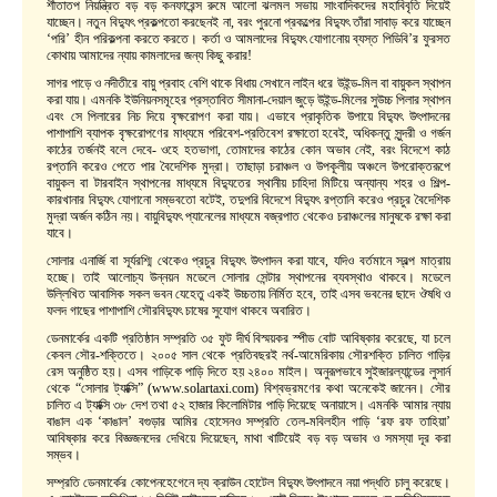
শীতাতপ নিয়ন্ত্রিত বড় বড় কনফারেন্স রুমে আলো ঝলমল সভায় সাংবাদিকদের মহাবিবৃতি দিয়েই
যাচ্ছেন। নতুন বিদ্যুৎ প্রকল্পতো করছেনই না, বরং পুরনো প্রকল্পের বিদ্যুৎ তাঁরা সাবাড় করে যাচ্ছেন
‘পরি’ হীন পরিকল্পনা করতে করতে। কর্তা ও আমলাদের বিদ্যুৎ যোগানোয় ব্যস্ত পিডিবি’র ফুরসত
কোথায় আমাদের ন্যায় কামলাদের জন্য কিছু করার!
সাগর পাড়ে ও নদীতীরে বায়ু প্রবাহ বেশি থাকে বিধায় সেখানে লাইন ধরে উইন্ড-মিল বা বায়ুকল স্থাপন
করা যায়। এমনকি ইউনিয়নসমূহের প্রস্তাবিত সীমানা-দেয়াল জুড়ে উইন্ড-মিলের সুউচ্চ পিলার স্থাপন
এবং সে পিলারের নিচ দিয়ে বৃক্ষরোপণ করা যায়। এভাবে প্রাকৃতিক উপায়ে বিদ্যুৎ উৎপাদনের
পাশাপাশি ব্যাপক বৃক্ষরোপণের মাধ্যমে পরিবেশ-প্রতিবেশ রক্ষাতো হবেই, অধিকন্তু সুন্দরী ও গর্জন
কাঠের তর্জনই বলে দেবে- ওহে হতভাগা, তোমাদের কাঠের কোন অভাব নেই, বরং বিদেশে কাঠ
রপ্তানি করেও পেতে পার বৈদেশিক মুদ্রা। তাছাড়া চরাঞ্চল ও উপকূলীয় অঞ্চলে উপরোক্তরূপে
বায়ুকল বা টারবাইন স্থাপনের মাধ্যমে বিদ্যুতের স্থানীয় চাহিদা মিটিয়ে অন্যান্য শহর ও শিল্প-
কারখানার বিদ্যুৎ যোগানো সম্ভবতো বটেই, তদুপরি বিদেশে বিদ্যুৎ রপ্তানি করেও প্রচুর বৈদেশিক
মুদ্রা অর্জন কঠিন নয়। বায়ুবিদ্যুৎ প্যানেলের মাধ্যমে বজ্রপাত থেকেও চরাঞ্চলের মানুষকে রক্ষা করা
যাবে।
সোলার এনার্জি বা সূর্যরশ্মি থেকেও প্রচুর বিদ্যুৎ উৎপাদন করা যাবে, যদিও বর্তমানে স্বল্প মাত্রায়
হচ্ছে। তাই আলোচ্য উন্নয়ন মডেলে সোলার সেন্টার স্থাপনের ব্যবস্থাও থাকবে। মডেলে
উল্লিখিত আবাসিক সকল ভবন যেহেতু একই উচ্চতায় নির্মিত হবে, তাই এসব ভবনের ছাদে ঔষধি ও
ফলদ গাছের পাশাপাশি সৌরবিদ্যুৎ চাষের সুযোগ থাকবে অবারিত।
ডেনমার্কের একটি প্রতিষ্ঠান সম্প্রতি ৩৫ ফুট দীর্ঘ বিস্ময়কর স্পীড বোট আবিষ্কার করেছে, যা চলে
কেবল সৌর-শক্তিতে। ২০০৫ সাল থেকে প্রতিবছরই নর্থ-আমেরিকায় সৌরশক্তি চালিত গাড়ির
রেস অনুষ্ঠিত হয়। এসব গাড়িকে পাড়ি দিতে হয় ২৪০০ মাইল। অনুরূপভাবে সুইজারল্যান্ডের লুসার্ন
থেকে “সোলার ট্যাক্সি” (www.solartaxi.com) বিশ্বভ্রমণের কথা অনেকেই জানেন। সৌর
চালিত এ ট্যাক্সি ৩৮ দেশ তথা ৫২ হাজার কিলোমিটার পাড়ি দিয়েছে অনায়াসে। এমনকি আমার ন্যায়
বাঙাল এক ‘কাঙাল’ বগুড়ার আমির হোসেনও সম্প্রতি তেল-মবিলহীন গাড়ি ‘রফ রফ তাহিয়া’
আবিষ্কার করে বিজ্ঞজনদের দেখিয়ে দিয়েছেন, মাথা খাটিয়েই বড় বড় অভাব ও সমস্যা দূর করা
সম্ভব।
সম্প্রতি ডেনমার্কের কোপেনহেগেনে দ্য ক্রাউন হোটেল বিদ্যুৎ উৎপাদনে নয়া পদ্ধতি চালু করেছে।