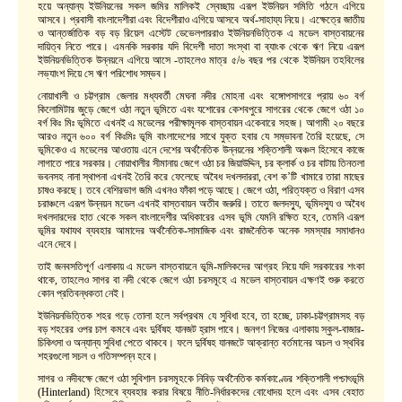
হয়ে অন্যান্য ইউনিয়নের সকল জমির মালিকই স্বেচ্ছায় এরূপ ইউনিয়ন সমিতি গঠনে এগিয়ে
আসবে। প্রবাসী বাংলাদেশীরা এবং বিদেশীরাও এগিয়ে আসবে অর্থ-সাহায্য নিয়ে। এক্ষেত্রে জাতীয়
ও আন্তর্জাতিক বড় বড় রিয়েল এস্টেট ডেভেলপাররাও ইউনিয়নভিত্তিক এ মডেল বাস্তবায়নের
দায়িত্ব নিতে পারে। এমনকি সরকার যদি বিদেশী দাতা সংস্থা বা ব্যাংক থেকে ঋণ নিয়ে এরূপ
ইউনিয়নভিত্তিক উন্নয়নে এগিয়ে আসে -তাহলেও মাত্র ৫/৬ বছর পর থেকে ইউনিয়ন তহবিলের
লভ্যাংশ দিয়ে সে ঋণ পরিশোধ সম্ভব।
নোয়াখালী ও চট্টগ্রাম জেলার মধ্যবর্তী মেঘনা নদীর মোহনা এবং বঙ্গোপসাগরে প্রায় ৬০ বর্গ
কিলোমিটার জুড়ে জেগে ওঠা নতুন ভূমিতে এবং যশোরের কেশবপুরে সাগরের থেকে জেগে ওঠা ১০
বর্গ কিঃ মিঃ ভূমিতে এখনই এ মডেলের পরীক্ষামূলক বাস্তবায়ন একেবারে সহজ। আগামী ২০ বছরে
আরও নতুন ৬০০ বর্গ কিঃমিঃ ভূমি বাংলাদেশের সাথে যুক্ত হবার যে সম্ভাবনা তৈরি হয়েছে, সে
ভূমিকেও এ মডেলের আওতায় এনে দেশের অর্থনৈতিক উন্নয়নের শক্তিশালী অঞ্চল হিসেবে কাজে
লাগাতে পারে সরকার। নোয়াখালীর সীমানায় জেগে ওঠা চর জিয়াউদ্দিন, চর ক্লার্ক ও চর বাটায় তিনতলা
ভবনসহ নানা স্থাপনা এখনই তৈরি করে ফেলেছে অবৈধ দখলদাররা, বেশ ক’টি খামারে তারা মাছের
চাষও করছে। তবে বেশিরভাগ জমি এখনও ফাঁকা পড়ে আছে। জেগে ওঠা, পরিত্যক্ত ও বিরাণ এসব
চরাঞ্চলে এরূপ উন্নয়ন মডেল এখনই বাস্তবায়ন অতীব জরুরি। তাতে জলদস্যু, ভূমিদস্যু ও অবৈধ
দখলদারদের হাত থেকে সকল বাংলাদেশীর অধিকারের এসব ভূমি যেমনি রক্ষিত হবে, তেমনি এরূপ
ভূমির যথাযথ ব্যবহার আমাদের অর্থনৈতিক-সামাজিক এবং রাজনৈতিক অনেক সমস্যার সমাধানও
এনে দেবে।
তাই জনবসতিপূর্ণ এলাকায় এ মডেল বাস্তবায়নে ভূমি-মালিকদের আগ্রহ নিয়ে যদি সরকারের শংকা
থাকে, তাহলেও সাগর বা নদী থেকে জেগে ওঠা চরসমূহে এ মডেল বাস্তবায়ন এক্ষণই শুরু করতে
কোন প্রতিবন্ধকতা নেই।
ইউনিয়নভিত্তিক শহর গড়ে তোলা হলে সর্বপ্রথম যে সুবিধা হবে, তা হচ্ছে, ঢাকা-চট্টগ্রামসহ বড়
বড় শহরের ওপর চাপ কমবে এবং দুর্বিষহ যানজট হ্রাস পাবে। জনগণ নিজের এলাকায় স্কুল-বাজার-
চিকিৎসা ও অন্যান্য সুবিধা পেতে থাকবে। ফলে দুর্বিষহ যানজটে আক্রান্ত বর্তমানের অচল ও স্থবির
শহরগুলো সচল ও গতিসম্পন্ন হবে।
সাগর ও নদীবক্ষে জেগে ওঠা সুবিশাল চরসমূহকে নিবিড় অর্থনৈতিক কর্মকাণ্ডের শক্তিশালী পশ্চাৎভূমি
(Hinterland) হিসেবে ব্যবহার করার বিষয়ে নীতি-নির্ধারকদের বোধোদয় হলে এবং এসব বেহাত