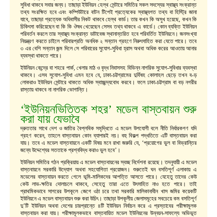
সুবিধা থাকবে সবার জন্য। তাছাড়া ইউনিয়ন হেল্থ সেন্টারে সমিতির সকল সদস্যের স্বাস্থ্য সংক্রান্ত
তথ্য সংরক্ষিত হবে এবং কম্পিউটারে বাটন টিপেই প্রত্যেকের স্বাস্থ্যগত তথ্য বা হিস্ট্রি জানা
যাবে, তাছাড়া প্রত্যেক অধিবাসীর নিকট থাকবে হেল্থ কার্ড। তার কখন কি অসুখ হয়েছে, কখন কি
চিকিৎসা করিয়েছেন বা কি কি ঔষধ খেয়েছেন সেসব তথ্য থাকবে এ কার্ডে। কোন ব্যক্তি ইউনিয়ন
পরিবর্তন করলে তার স্বাস্থ্য সংক্রান্ত ডাটাবেজ স্থানান্তরিত হবে পরিবর্তিত ইউনিয়নে। জনসংখ্যা
নিয়ন্ত্রণ করতে চাইলে পরিবারপ্রতি অনধিক ২ সন্তান গ্রহণে নিরুৎসাহিত করা যেতে পারে। তবে
৩ এর বেশি সন্তান জন্ম দিলে সে পরিবারের সুযোগ-সুবিধা হ্রাস অথবা অধিক করের আওতায় আনার
ব্যবস্থা থাকতে পারে।
ইউনিয়ন কেন্দ্রে বা শহরে পার্ক, খেলার মাঠ ও বৃদ্ধ নিবাসসহ বিভিন্ন নাগরিক সুযোগ-সুবিধার ব্যবস্থা
থাকবে। এসব সুযোগ-সুবিধা এমন হবে যে, ঢাকা-চট্টগ্রামের দুর্বিষহ কোলাহল ছেড়ে তখন ব-ড়
লোকরাও ইউনিয়ন সেন্টারে থাকতে অধিক স্বাচ্ছন্দ্যবোধ করবে। ফলে ঢাকা-চট্টগ্রাম বা বড় নগরীর
রাস্তায় থাকবে না নাগরিক ভোগান্তি।
‘ইউনিয়নভিত্তিক শহর’ মডেল বাস্তবায়ন শুরু
করা যায় যেভাবে
দ্রুততার সাথে দেশ ও জাতির বৈপ্লবিক সমৃদ্ধিতে এ মডেল উপযোগী বলে নীতি নির্ধারকগণ যদি
গ্রহণ করেন, তাহলে বাস্তবায়ন কোন ব্যাপারই নয়। বহু বিকল্প পদ্ধতিতে এটি বাস্তবায়ন করা
যায়। তবে এ মডেল বাস্তবায়নে একটি বিষয় মনে রাখা জরুরি যে, ‘প্রয়োগের ভুল বা বিভ্রান্তির
জন্যে উদ্দেশ্যের সততাকে প্রশ্নবিদ্ধ করাও ভুল হবে’।
ইউনিয়ন সমিতির গঠন প্রক্রিয়ায় এ মডেল বাস্তবায়নের স্বচ্ছ নির্দেশনা রয়েছে। তদনুযায়ী এ মডেল
বাস্তবায়নে সরকারি উদ্যোগ অথবা সহযোগিতা প্রয়োজন। শুরুতেই ঘন বসতিপূর্ণ এলাকায় এ
মডেলের বাস্তবায়ন করতে গেলে ভূমি-মালিকদের আপত্তি আসতে পারে। যেহেতু তাদের কেউ
কেউ লাভ-ক্ষতির দোলাচলে থাকবে, সেহেতু তারা এতে উৎসাহিত নাও হতে পারে। তাই
প্রাথমিকভাবে সাগরের উপকূলে জেগে ওঠা চরে তথা সরকারি মালিকানাধীন খাস জমির কয়েকটি
ইউনিয়নে এ মডেল বাস্তবায়ন শুরু করা উচিৎ। তাছাড়া উপকূলীয় জেলাসমূহের সবচেয়ে কম বসতিপূর্ণ
দু’টি ইউনিয়ন অথবা দেশের চারপ্রান্তে ৪টি ইউনিয়ন নির্বাচন করে এ প্রস্তাবের পরীক্ষামূলক
বাস্তবায়ন করা যায়। পরীক্ষামূলকভাবে বাস্তবায়িত মডেল ইউনিয়নের উন্নয়ন-সাফল্যে অভিভূত