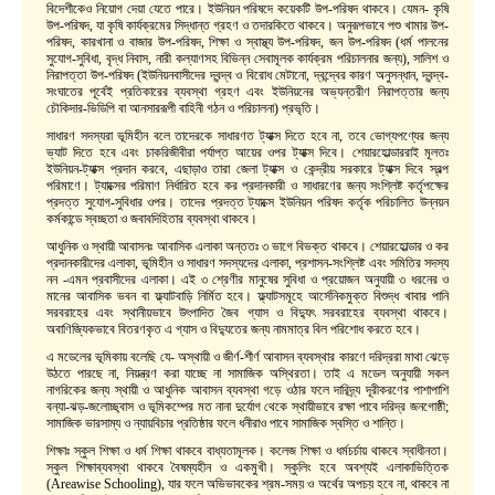
বিদেশীকেও নিয়োগ দেয়া যেতে পারে। ইউনিয়ন পরিষদে কয়েকটি উপ-পরিষদ থাকবে। যেমন- কৃষি
উপ-পরিষদ, যা কৃষি কার্যক্রমের সিদ্ধান্ত গ্রহণ ও তদারকিতে থাকবে। অনুরূপভাবে পশু খামার উপ-
পরিষদ, কারখানা ও বাজার উপ-পরিষদ, শিক্ষা ও স্বাস্থ্য উপ-পরিষদ, জন উপ-পরিষদ (ধর্ম পালনের
সুযোগ-সুবিধা, বৃদ্ধ নিবাস, নারী কল্যাণসহ বিভিন্ন সেবামূলক কার্যক্রম পরিচালনার জন্য), সালিশ ও
নিরাপত্তা উপ-পরিষদ (ইউনিয়নবাসীদের দ্বন্দ্ব ও বিরোধ মেটানো, দ্বন্দ্বের কারণ অনুসন্ধান, দ্বন্দ্ব-
সংঘাতের পূর্বেই প্রতিকারের ব্যবস্থা গ্রহণ এবং ইউনিয়নের অভ্যন্তরীণ নিরাপত্তার জন্য
চৌকিদার-ভিডিপি বা আনসাররূপী বাহিনী গঠন ও পরিচালনা) প্রভৃতি।
সাধারণ সদস্যরা ভূমিহীন বলে তাদেরকে সাধারণত ট্যাক্স দিতে হবে না, তবে ভোগ্যপণ্যের জন্য
ভ্যাট দিতে হবে এবং চাকরিজীবীরা পর্যাপ্ত আয়ের ওপর ট্যাক্স দিবে। শেয়ারহোল্ডাররাই মূলতঃ
ইউনিয়ন-ট্যাক্স প্রদান করবে, এছাড়াও তারা জেলা ট্যাক্স ও কেন্দ্রীয় সরকারে ট্যাক্স দিবে স্বল্প
পরিমাণে। ট্যাক্সের পরিমাণ নির্ধারিত হবে কর প্রদানকারী ও সাধারণের জন্য সংশ্লিষ্ট কর্তৃপক্ষের
প্রদত্ত সুযোগ-সুবিধার ওপর। তাদের প্রদত্ত ট্যাক্সে ইউনিয়ন পরিষদ কর্তৃক পরিচালিত উন্নয়ন
কর্মকান্ডে স্বচ্ছতা ও জবাবদিহিতার ব্যবস্থা থাকবে।
আধুনিক ও স্থায়ী আবাসনঃ আবাসিক এলাকা অন্ততঃ ৩ ভাগে বিভক্ত থাকবে। শেয়ারহোল্ডার ও কর
প্রদানকারীদের এলাকা, ভূমিহীন ও সাধারণ সদস্যদের এলাকা, প্রশাসন-সংশ্লিষ্ট এবং সমিতির সদস্য
নন -এমন প্রবাসীদের এলাকা। এই ৩ শ্রেণীর মানুষের সুবিধা ও প্রয়োজন অনুযায়ী ৩ ধরনের ও
মানের আবাসিক ভবন বা ফ্ল্যাটবাড়ি নির্মিত হবে। ফ্ল্যাটসমূহে আর্সেনিকমুক্ত বিশুদ্ধ খাবার পানি
সরবরাহের এবং স্থানীয়ভাবে উৎপাদিত জৈব গ্যাস ও বিদ্যুৎ সরবরাহের ব্যবস্থা থাকবে।
অবাণিজ্যিকভাবে বিতরণকৃত এ গ্যাস ও বিদ্যুতের জন্য নামমাত্র বিল পরিশোধ করতে হবে।
এ মডেলের ভূমিকায় বলেছি যে- অস্থায়ী ও জীর্ণ-শীর্ণ আবাসন ব্যবস্থার কারণে দরিদ্ররা মাথা ঝেড়ে
উঠতে পারছে না, নিয়ন্ত্রণ করা যাচ্ছে না সামাজিক অস্থিরতা। তাই এ মডেল অনুযায়ী সকল
নাগরিকের জন্য স্থায়ী ও আধুনিক আবাসন ব্যবস্থা গড়ে ওঠার ফলে দারিদ্র্য দূরীকরণের পাশাপাশি
বন্যা-ঝড়-জলোচ্ছ্বাস ও ভূমিকম্পের মত নানা দুর্যোগ থেকে স্থায়ীভাবে রক্ষা পাবে দরিদ্র জনগোষ্ঠী;
সামাজিক ভারসাম্য ও ন্যায়বিচার প্রতিষ্ঠার ফলে ধনীরাও পাবে সামাজিক স্বস্তি ও শান্তি।
শিক্ষাঃ স্কুল শিক্ষা ও ধর্ম শিক্ষা থাকবে বাধ্যতামূলক। কলেজ শিক্ষা ও ধর্মচর্চায় থাকবে স্বাধীনতা।
স্কুল শিক্ষাব্যবস্থা থাকবে বৈষম্যহীন ও একমুখী। স্কুলিং হবে অবশ্যই এলাকাভিত্তিক
(Areawise Schooling), যার ফলে অভিভাবকের শ্রম-সময় ও অর্থের অপচয় হবে না, থাকবে না