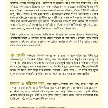
আবাসিক এলাকার ভবনসমূহ হবে ৬ তলাবিশিষ্ট, যা ভূমিকম্প রোধে সক্ষম করে নির্মিত হবে। তবে
ভবিষ্যতে সম্প্রসারণের বিবেচনায় এসব ভবনের ফাউন্ডেশন থাকবে ১০/১৫ তলাবিশিষ্ট; নিচতলা খালি
থাকবে (বন্যা ও জলোচ্ছ্বাস থেকে রক্ষার পাশাপাশি গ্যারেজ সুবিধাসহ বিভিন্ন ইউটিলিটি সার্ভিসের
জন্য), বাকি ৫ তলায় ২টি করে ফ্ল্যাট থাকবে এবং প্রত্যেক ফ্ল্যাটের দু’দিক খোলা থাকবে। এভাবে
প্রতি ১০ পরিবারের বসবাসের জন্য নির্মিত হবে একটি ভবন। এরূপ ২০টি ভবন বা ২০০ পরিবার নিয়ে
গঠিত হতে পারে উপ-সমিতি বা গ্রাম সমিতি। উপ-সমিতির অধীন ১টি সমিতি অফিস, ১টি মিলনায়তন
বা কমিউনিটি সেন্টার, ১টি খেলার মাঠ ও পার্ক, ১টি করে উপাসনালয়, ফার্মেসীসহ ১টি সুপারস্টোর, ১জন
সাধারণ ডাক্তার, ২জন নার্স প্রভৃতি নৈমিত্তিক ও জরুরি বিষয় থাকতে পারে।
ইউনিয়ন সেন্টারে এক বা একাধিক প্রাইমারী ও হাইস্কুল এবং কলেজ থাকবে। বিশ্ববিদ্যালয়,
টেকনিক্যাল কলেজ ও মেডিকেল কলেজ থাকবে উপজেলা বা জেলা শহরে। ইউনিয়ন শহরে থাকবে
সুপারশপ ও শপিংমল, সাইবার ক্যাফে ও কল সেন্টার, পাবলিক ট্রেনিং এন্ড মিডিয়া সেন্টার; সেখানে
বাজার বসবে, থাকবে ব্যবসা-পল্লী।
রাস্তাঘাটঃ
বর্তমানের আঁকাবাঁকা ও সরু পথ বা রাস্তা বা সড়ক বাতিল হয়ে নির্মিত হবে
সোজাভাবে ২/৩ লেনের আন্তঃইউনিয়ন রাস্তা, যাতে কোন যানবাহনের মুখোমুখি সংঘর্ষে পড়ার সুযোগ
থাকবে না। এসব রাস্তার গন্তব্য হবে উপজেলা ও জেলামুখী সড়কের দিকে। কৃষি জমির শস্য ও
পশু-খামারের উদ্বৃত্ত পণ্য-সামগ্রী জেলা শহরে, বিভাগীয় শহরে ও বন্দরে দ্রুত পৌঁছানোর উপযোগী
কয়েক লেন বিশিষ্ট সোজা রাস্তা হবে ইউনিয়ন, উপজেলা ও জেলা পর্যায়ে। এতে টাটকা শস্য সুলভ
মূল্যে পেয়ে যাবে শহরবাসী, অন্যদিকে ফসলের ন্যায্য দাম লাভে সক্ষম হবে উৎপাদনকারী।
বনায়ন ও পরিবেশ রক্ষাঃ
সকল রাস্তা ও সড়কের ধারে ঔষধি, ফলদ ও বনজ গাছ
থাকবে। তাছাড়া ইউনিয়নের চতুর্দিকে সীমানা জুড়ে হবে অনুরূপ বৃক্ষ চাষ। সকল ভবনের ছাদে ফুল-
ফল-ঔষধি গাছ চাষের পাশাপাশি সৌর-বিদ্যুতের চাষ হবে। পরিসর ও সুযোগ অনুযায়ী বিভিন্ন
এলাকায় বিভিন্ন ফল-ফুল, ঔষধি ও বনজ বৃক্ষের বিচ্ছিন্ন বনায়ন ছাড়াও পরিবেশ ভারসাম্যের জন্য
ইউনিয়নের ২০% ভূমিতে বনায়নের নিশ্চয়তা থাকবে।