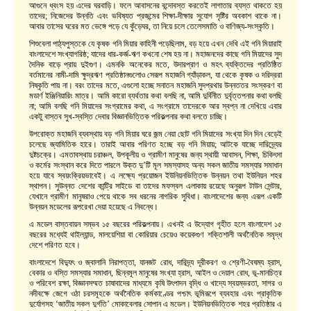
আগুনে ধ্বংস হয় এদের ঘরবাড়ি। ফলে আবাসনের বন্দোবস্ত করতেই লাগাতার ব্যস্ত থাকতে হয়
তাদের; নিজেদের উন্নতি এবং ভবিষ্যত প্রজন্মের শিক্ষা-দীক্ষার সুযোগ সৃষ্টির অবকাশ থাকে না।
আবার তাসের ঘরের মত ভেঙ্গে পড়ে যে কুঁড়েঘর, তা নিয়ে চলে তেলেসমাতি ও বাণিজ্য-সংস্কৃতি।
শিশুবেলা পাঠ্যপুস্তকে যে কৃষক গনি মিয়ার কাহিনী পড়েছিলাম, বড় হয়ে এখন দেখি এই গনি মিয়ারাই
বাংলাদেশে সংখ্যাগরিষ্ঠ; যাদের ধার-কর্জ-ঋণ কখনো শেষ হয় না। মহাজনদের কাছে গনি মিয়াদের সুদ
দৈনিক বাড়ে প্রায় দুইগুণ। এমনকি অনেকের মতে, উদারপ্রাণ ও মহৎ ব্যক্তিদের প্রতিষ্ঠিত
বর্তমানের নামী-দামি ক্ষুদ্রঋণ প্রতিষ্ঠানগুলোও সেরূপ মহাজনি গ্যাঁড়াকল, যা থেকে কৃষক ও দরিদ্ররা
নিষ্কৃতি পায় না। বরং তাদের মতে, এগুলো হচ্ছে সনাতন মহাজনি সুদপ্রথার উন্নততর সংস্করণ বা
মডার্ণ ইঞ্জিনিয়ারিং মাত্র। আমি কারো ব্যর্থতার কথা বলছি না, আমি দুর্বিনীত দুর্বৃত্তপনার কথা বলছি
না; আমি বলছি গনি মিয়াদের সংগ্রামের কথা, এ সংগ্রামে তাদেরকে আর স্বপ্ন না দেখিয়ে এবার
একটু বাস্তব সুখ-স্বস্তি দেবার বিজ্ঞানভিত্তিক পরিকল্পনার কথা বলতে চাচ্ছি।
উপরোক্ত মহাজনি ব্যবস্থায় বড় গনি মিয়ার ঘরে জন্ম নেয়া ছোট গনি মিয়াদের সংখ্যা দিন দিন বেড়েই
চলেছে জ্যামিতিক হারে। তারাই আবার পরিণত হচ্ছে বড় গনি মিয়ায়; আটকে যাচ্ছে দারিদ্র্যের
দুষ্টচক্রে। এমতাবস্থায় চরাঞ্চল, উপকূলীয় ও গ্রামীণ মানুষের জন্য স্থায়ী আবাসন, শিক্ষা, চিকিৎসা
ও কর্মের সংস্থান করে দিতে পারলে উক্ত দু’টি মূল সমস্যাসহ অন্য সকল জাতীয় সমস্যার সমাধান
হয়ে যাবে স্বয়ংক্রিয়ভাবেই। এ লক্ষ্যে প্রয়োজন ইউনিয়নভিত্তিক উন্নয়ন তথা ইউনিয়ন শহর
স্থাপন। সুউন্নত দেশের কান্ট্রি সাইডে বা তাদের মফস্বল এলাকায় রয়েছে অনুরূপ টাউন সেন্টার,
যেখানে গ্রামীণ মানুষরাও পেয়ে থাকে সব ধরনের নাগরিক সুবিধা। বাংলাদেশের জন্য এরূপ একটি
উন্নয়ন মডেলের রূপরেখা দেয়া হয়েছে এ নিবন্ধে।
এ মডেল বাস্তবায়ন সম্ভব ১৫ বছরের পরিকল্পনায়। এখনই এ উদ্যোগ গৃহীত হলে বাংলাদেশ ১৫
বছরের মধ্যেই থাইল্যান্ড, মালয়েশিয়া বা কোরিয়ার চেয়েও কয়েকগুণ শক্তিশালী অর্থনৈতিক সমৃদ্ধ
দেশে পরিণত হবে।
বাংলাদেশে বিদ্যুৎ ও জ্বালানি নিরাপত্তা, যানজট রোধ, দারিদ্র্য দূরীকরণ ও শ্রেণী-বৈষম্য হ্রাস,
বেকার ও বস্তি সমস্যার সমাধান, ছিন্নমূল মানুষের সংখ্যা হ্রাস, আইল ও দেয়াল রোধ, ভূ-মানচিত্র
ও পরিবেশ রক্ষা, বিজ্ঞানসম্মত চাষাবাদের মাধ্যমে কৃষি উৎপাদন বৃদ্ধি ও খাদ্যে স্বয়ম্ভরতা, সাগর ও
নদীবক্ষে জেগে ওঠা চরসমূহকে অর্থনৈতিক কর্মকাণ্ডের পশ্চাৎ ভূমিরূপে ব্যবহার এবং প্রাকৃতিক
দুর্যোগসহ ‘জাতীয় সকল দুর্গতি’ মোকাবেলার সোপান এ মডেল। ইউনিয়নভিত্তিক শহর প্রতিষ্ঠার এ