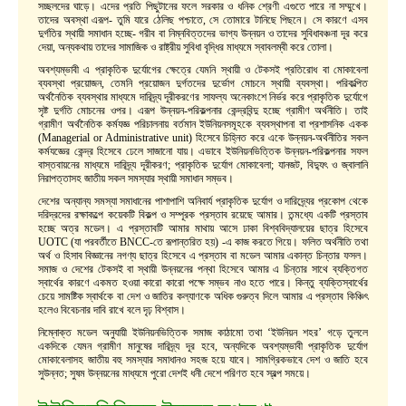
সচ্ছলদের ঘাড়ে। এদের প্রতি পিছুটানের ফলে সরকার ও ধনিক শ্রেণী এগুতে পারে না সম্মুখে।
তাদের অবস্থা এরূপ- তুমি যারে ঠেলিছ পশ্চাতে, সে তোমারে টানিছে পিছনে। সে কারণে এসব
দুর্গতির স্থায়ী সমাধান হচ্ছে- গরীব বা নিম্নবিত্তদের ভাগ্য উন্নয়ন ও তাদের সুবিধাবঞ্চনা দূর করে
দেয়া, অন্যকথায় তাদের সামাজিক ও রাষ্ট্রীয় সুবিধা বৃদ্ধির মাধ্যমে স্বাবলম্বী করে তোলা।
অবশ্যম্ভাবী এ প্রাকৃতিক দুর্যোগের ক্ষেত্রে যেমনি স্থায়ী ও টেকসই প্রতিরোধ বা মোকাবেলা
ব্যবস্থা প্রয়োজন, তেমনি প্রয়োজন দুর্গতদের দুর্ভোগ মোচনে স্থায়ী ব্যবস্থা। পরিকল্পিত
অর্থনৈতিক ব্যবস্থার মাধ্যমে দারিদ্র্য দূরীকরণের সাফল্য অনেকাংশে নির্ভর করে প্রাকৃতিক দুর্যোগে
সৃষ্ট দুর্গতি মোচনের ওপর। এরূপ উন্নয়ন-পরিকল্পনার কেন্দ্রবিন্দু হচ্ছে গ্রামীণ অর্থনীতি। তাই
গ্রামীণ অর্থনৈতিক কর্মযজ্ঞ পরিচালনায় বর্তমান ইউনিয়নসমূহকে ব্যবস্থাপনা বা প্রশাসনিক একক
(Managerial or Administrative unit) হিসেবে চিহ্নিত করে একে উন্নয়ন-অর্থনীতির সকল
কর্মযজ্ঞের কেন্দ্র হিসেবে ঢেলে সাজানো যায়। এভাবে ইউনিয়নভিত্তিক উন্নয়ন-পরিকল্পনার সফল
বাস্তবায়নের মাধ্যমে দারিদ্র্য দূরীকরণ; প্রাকৃতিক দুর্যোগ মোকাবেলা; যানজট, বিদ্যুৎ ও জ্বালানি
নিরাপত্তাসহ জাতীয় সকল সমস্যার স্থায়ী সমাধান সম্ভব।
দেশের অন্যান্য সমস্যা সমাধানের পাশাপাশি অনিবার্য প্রাকৃতিক দুর্যোগ ও দারিদ্র্যের প্রকোপ থেকে
দরিদ্রদের রক্ষাকল্পে কয়েকটি বিকল্প ও সম্পূরক প্রস্তাব রয়েছে আমার। তন্মধ্যে একটি প্রস্তাব
হচ্ছে অত্র মডেল। এ প্রস্তাবটি আমার মাথায় আসে ঢাকা বিশ্ববিদ্যালয়ের ছাত্র হিসেবে
UOTC (যা পরবর্তীতে BNCC-তে রূপান্তরিত হয়) -এ কাজ করতে গিয়ে। ফলিত অর্থনীতি তথা
অর্থ ও হিসাব বিজ্ঞানের নগণ্য ছাত্র হিসেবে এ প্রস্তাব বা মডেল আমার একান্ত চিন্তার ফসল।
সমাজ ও দেশের টেকসই বা স্থায়ী উন্নয়নের পন্থা হিসেবে আমার এ চিন্তার সাথে ব্যক্তিগত
স্বার্থের কারণে একমত হওয়া কারো কারো পক্ষে সম্ভব নাও হতে পারে। কিন্তু ব্যক্তিস্বার্থের
চেয়ে সামষ্টিক স্বার্থকে বা দেশ ও জাতির কল্যাণকে অধিক গুরুত্ব দিলে আমার এ প্রস্তাব কিঞ্চিৎ
হলেও বিবেচনার দাবি রাখে বলে দৃঢ় বিশ্বাস।
নিম্নোক্ত মডেল অনুযায়ী ইউনিয়নভিত্তিক সমাজ কাঠামো তথা ‘ইউনিয়ন শহর’ গড়ে তুললে
একদিকে যেমন গ্রামীণ মানুষের দারিদ্র্য দূর হবে, অন্যদিকে অবশ্যম্ভাবী প্রাকৃতিক দুর্যোগ
মোকাবেলাসহ জাতীয় বহু সমস্যার সমাধানও সহজ হয়ে যাবে। সামগ্রিকভাবে দেশ ও জাতি হবে
সুউন্নত; সুষম উন্নয়নের মাধ্যমে পুরো দেশই ধনী দেশে পরিণত হবে স্বল্প সময়ে।