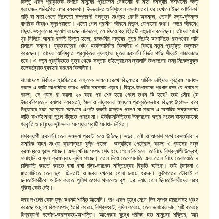
কিন্তু এরূপ প্রাকৃতিক উপায়ে মানুষের প্রয়োজন মেটানোর বা মহা সমস্যার সমাধানের জন্য
প্রয়োজন পরিকল্পিত নগর ব্যবস্থা। উদভ্রান্ত ও বিশৃঙ্খল বসবাস তথা যার যেখানে ইচ্ছা অট্টালিকা-
বাড়ি বা মাচা পেতে দিলেতো সম্পদরূপী মলমূত্র সংগ্রহ যেমনি অসম্ভব, তেমনি সভ্য-সুউন্নত
নাগরিক জীবনও সুদূরপরাহত। এতো গেল গ্রামীণ জীবনে বিদ্যুৎ যোগানের কথা। শহুরে জীবনেও
বিদ্যুৎ সংকুলানের সুযোগ রয়েছে নানাভাবে, যে বিষয়ে বহু হিতৈষী বহুভাবে বলেছেন। তাঁদের সাথে
সুর মিলিয়ে আমার বাড়তি চিন্তা হচ্ছে, রাজধানীর মানুষের মূত্র দিয়েই আগামীতে রাজপথের গাড়ি
চালানো সম্ভব। যুক্তরাষ্ট্রের ওহিও ইউনিভার্সিটির বিজ্ঞানীরা এ বিষয়ে নতুন প্রযুক্তি উদ্ভাবন
করেছেন। তাদের আবিষ্কৃত প্রযুক্তির ব্যবহারে মূত্র-জ্বালানি নির্ভর গাড়ি শীঘ্রই বাজারজাত
হবে। এ নতুন প্রযুক্তিতে মূত্র থেকে সস্তায় হাইড্রোজেন জ্বালানি উৎপাদনের জন্য নিকেলযুক্ত
ইলেকট্রোড ব্যবহার করবেন বিজ্ঞানীরা।
বাংলাদেশে নির্বাচনে হারজিতের লক্ষ্যকে সামনে রেখে বিদ্যুতের সার্বিক চাহিদার কৃত্রিম সমাধান
করলে এ জাতি আগামীতে আরও গভীর সমস্যায় পড়বে। বিদ্যুৎ উৎপাদনের প্রধান রসদ যে গ্যাস বা
কয়লা, সে গ্যাস বা কয়লা ২০ বছর পর শেষ হয়ে গেলে তখন কি হবে? তাই সৌর (যা
উজবেকিস্তানে ব্যাপক ব্যবহৃত), জৈব ও বায়ুকলের মাধ্যমে প্রাকৃতিকভাবে বিদ্যুৎ উৎপাদন করে
বিদ্যুতের চরম সমস্যার সমাধানে এখনই জরুরি উদ্যোগ গ্রহণ না করলে এ অবারিত সম্ভাবনাময়
জাতি কখনই মাথা তুলে দাঁড়াতে পারবে না। ইউনিয়নভিত্তিক উন্নয়নের অত্র মডেল বাস্তবায়নেই
প্রকৃতি ও মানুষের সৃষ্ট সকল সমস্যার স্থায়ী সমাধান নিহিত।
বিশ্বব্যাপী জ্বালানি তেল সমস্যা প্রকট হয়ে উঠেছে। সড়ক, নৌ ও আকাশ পথে বেসামরিক ও
সামরিক বাহন সংখ্যা ক্রমান্বয়ে বৃদ্ধি পাচ্ছে। অন্যদিকে পেট্রোল, কয়লা ও গ্যাসের মজুদ
ক্রমান্বয়ে হ্রাস পাচ্ছে। এসব খনিজ সম্পদ শেষ হয়ে গেলে কি হবে- তা নিয়ে বিশ্বব্যাপী উদ্বেগ,
হানাহানি ও যুদ্ধ ক্রমান্বয়ে বৃদ্ধি পাচ্ছে। তেল নিয়ে তেলেসমাতি এবং তেল নিয়ে তেলায়েতি ও
চালিয়াতি করতে করতে বাঘা বাঘা রাষ্ট্র-নায়কের মস্তিষ্কের বিকৃতি ঘটেছে। তাই উন্মাদনা ও
মাতলামিতে তেল-ভূখ- ছিনতাই ও জবর দখলের খেলা চলছে হরদম। ফুটপাতের টোকাই বা
ছিনতাইকারীকে আটক করতে পুলিশ তৎপর থাকলেও বুশ -এর ন্যায় তেল ছিনতাইকারীদের ধরার
বুঝিবা কেউ নেই।
জবর দখলের কোন যুদ্ধ কখনই শান্তি আনেনি। বরং এরূপ যুদ্ধে নেমে নিজ সম্পদ হারানোসহ ধ্বংস
করেছে অমূল্য বিশ্বসম্পদ, তৈরি করেছে বিশ্বসংকট, বৃদ্ধি করেছে তেল-ডলারের দাম, সৃষ্টি করেছে
বিশ্বব্যাপী দুর্ভোগ-অরাজকতা-অশান্তি। আগেকার যুদ্ধে পরীক্ষা হত মানুষের শক্তির, আর