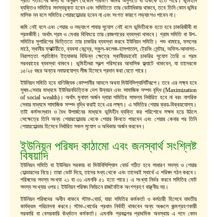
প্রতি শতাংশের জন্য বা অনুরূপ যেকোন পরিমাণ জমির অনুপাতে বা এককে হতে পারে। ভূমিহীন
ব্যক্তিও সমিতির সদস্যভুক্ত হবেন এবং সমিতিতে তার ভোটাধিকার থাকবে, তবে তিনি কোন ভূমির
মালিক নন বলে সমিতির শেয়ারহোল্ডার হবেন না এবং সংগত কারণে লভ্যাংশও পাবেন না।
জমি নেই বলে এবং শেয়ার ও লভ্যাংশ পাবার সুযোগ নেই বলে ভূমিহীনকে হতে হবে চাকরিজীবী বা
শ্রমজীবী। অর্থাৎ শ্রম ও মেধার বিনিময়ে তার রোজগারের ব্যবস্থা থাকবে। গ্রাম সমিতি বা উপ-
সমিতির সুপারিশের ভিত্তিতে তার চাকরির ব্যবস্থা করবে ইউনিয়ন সমিতি। পশু খামারে, ফসলের
মাঠে, স্থানীয় ফ্যাক্টরীতে, ব্যবসা কেন্দ্রে, স্কুল-কলেজ-হাসপাতাল, ট্রেনিং সেন্টার, অফিস-আদালত-
নিরাপত্তা প্রতিষ্ঠান ইত্যাকার বিভিন্ন ক্ষেত্রে স্থানীয়ভাবেই চাকরির সুযোগ তৈরি ও শ্রম
সরবরাহের ব্যবস্থা থাকবে। ভূমিহীনরা স্বল্প পরিসরের আবাসিক ফ্ল্যাটে থাকবেন, যা তাদেরকে
১৫/২৫ বছর অন্তর নবায়নযোগ্য লীজ হিসেবে প্রদান করা যেতে পারে।
ইউনিয়ন সমিতি হবে বাণিজ্যিক কোম্পানীর আদলে অথবা মিউনিসিপ্যালিটিরূপে। তবে এর লক্ষ্য হবে
সুষম-সেবার মাধ্যমে ইউনিয়নভিত্তিক দেশ উন্নয়ন এবং সামাজিক সম্পদ বৃদ্ধি (Maximization
of social wealth)। অর্থাৎ মুনাফা অর্জন দ্বারা সমিতির সাফল্য নির্ধারিত হবে না বরং নাগরিক
সেবার মাধ্যমে সামাজিক সম্পদ বৃদ্ধি করাই হবে এর লক্ষ্য। এ সমিতির শেয়ার ক্রয়-বিক্রয়যোগ্য।
তাই কর্মসংস্থান ও বৈধ উপার্জনের মাধ্যমে ভূমিহীন ব্যক্তি কর পরিশোধে সক্ষম হয়ে উঠলে
সেক্ষেত্রে তিনি অন্য শেয়ারহোল্ডার থেকে শেয়ার কিনতে পারবেন এবং শেয়ার কেনার পর তিনি
শেয়ারহোল্ডার হিসেবে নির্ধারিত সকল সুযোগ ও অধিকার অর্জন করবেন।
ইউনিয়ন পরিষদ কাঠামো এবং জনস্বার্থ সংশ্লিষ্ট
বিষয়াদি
ইউনিয়ন সমিতি বা ইউনিয়ন সরকার বা মিউনিসিপ্যিাল বোর্ড গঠিত হবে সাধারণ সদস্য ও শেয়ার
হোল্ডারদের নিয়ে। তারা ভোট দিয়ে, তাদের মধ্য থেকে এবং তাদেরই স্বার্থে এ পরিষদ গঠন করবে।
পরিষদের সদস্য সংখ্যা ২১ বা ৩১ এমনকি ৫১ হতে পারে। এ সংখ্যা নির্ভর করবে সমিতির মোট
সদস্য সংখ্যার ওপর। ইউনিয়ন পরিষদ নির্বাচনে রাজনৈতিক অংশগ্রহণ বাঞ্ছনীয় নয়।
ইউনিয়ন পরিষদের অধীন থাকবে স্টাফ-বোর্ড, যারা সমিতির কর্মকর্তা ও কর্মচারী হিসেবে যাবতীয়
কার্যক্রম পরিচালনা করবে। স্টাফ-বোর্ডের প্রধান নির্বাহী থাকবেন অন্য অঞ্চলে জন্মগ্রহণকারী
সরকারি বা বেসরকারি ঊর্ধ্বতন কর্মকর্তা। এমনকি প্রকল্পের প্রাথমিক অবস্থায় এ পদে কোন