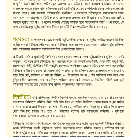
সম্পূর্ণ সরকারি মালিকানার পরিত্যক্ত জায়গায় করা উচিত। কারণ সাধারণ ইউনিয়নে এ মডেল
বাস্তবায়ন করতে গেলে ভূমি-মালিকদের কেউ কেউ ভূমি বেহাতের আশংকায় কোন কোন ক্ষেত্রে বাধ
সাধতে পারে। তাই সরকারি মালিকানাধীন ইউনিয়নে এ মডেলের পরীক্ষামূলক বাস্তবায়নের সুফল
দেখে এবং দেশমাতৃকার স্থায়ী উন্নয়ন ও বংশধরদের মঙ্গলের কথা চিন্তা করে এ বিষয়ে তারা এগিয়ে
আসতে কুন্ঠিত হবে না। এ মডেল অনুযায়ী যেহেতু চাষাবাদ হবে ‘কালেকটিভ ফার্মিং’ পদ্ধতিতে, সে
লক্ষ্যে ইউনিয়নস্থ ভূমির মালিকানা নিম্নোক্ত দু’টি বিকল্প পদ্ধতিতে স্থির করা যায়।
প্রথমতঃ
এ প্রস্তাবে কেউ সরাসরি ভূমি-মালিক থাকবে না, ভূমির মালিক থাকবে ইউনিয়ন
সমিতি অথবা ইউনিয়ন পৌরসভা, যাকে ইউনিয়ন সরকারও বলা যেতে পারে। বর্তমান ভূমি-মালিকরা
জমি-মালিকানার অনুপাতে ইউনিয়ন সমিতির শেয়ারহোল্ডার হবেন।
এ বিষয়টি বর্তমান ফ্ল্যাটবাড়ি নির্মাণের ক্ষেত্রে ডেভেলপারের সাথে ভূমি-মালিকের চুক্তি বা শর্তের
অনুরূপ। বর্তমানে ঢাকা-চট্টগ্রামে স্বল্প পরিসরে গড়ে ওঠা কনকর্ড লেক সিটি, পিংক সিটি, বসুধা সিটি,
স্যাটেলাইট সিটি, ডিজিটাল সিটি প্রভৃতি স্থাপনের প্রক্রিয়ার আদলে গঠিত হতে পারে প্রস্তাবিত
ইউনিয়ন সমিতি। একতলা বা দোতলা বাড়ি সংবলিত ভূমির মালিক যেরূপ ডেভেলপারকে তার জমি ও
বাড়ি দিয়ে দেয়, বিনিময়ে ঐ জায়গায় নির্মিত ১০০টি ফ্ল্যাটের মধ্যে ৫০টির মালিকানা লাভ করে এবং
চুক্তিকালীন একসঙ্গে পেয়ে যায় বিপুল পরিমাণ নগদ অর্থ -সেরূপ এ ইউনিয়ন সমিতিতেও ভূমি
মালিকানা হস্তান্তরের ক্ষেত্রে ভূমি-মালিক অনুরূপভাবে লাভবান হবেন।
দ্বিতীয়তঃ
ভূমি মালিকদের নিকট মালিকানা স্বত্ব সংরক্ষিত থাকলেও তারা ৫০ বা ১০০ বছর
ব্যবহারের নিমিত্তে সমিতির নিকট জমি লিজ দিয়ে সে জমির বিপরীতে শেয়ারহোল্ডার বা বন্ড মালিক
হবেন। তারা এ মর্মে নিশ্চয়তা বা ঘোষণা দিবেন যে, সমিতির সর্বত সিদ্ধান্তের বাইরে গিয়ে একক
কোন সিদ্ধান্ত নিবেন না। তবে এ প্রস্তাবে বর্তমান ভূমি-মালিকদের অধিকার ও সুবিধাকে
কোনক্রমেই উপেক্ষা বা অগ্রাহ্য করা যাবে না।
ইউনিয়নের বর্তমান অধিবাসীদেরকে সমিতির সদস্যভুক্ত করে গঠিত হবে সংশ্লিষ্ট ইউনিয়ন সমিতি।
অর্থাৎ ইউনিয়নের স্থায়ী বাসিন্দা বা ভোটার প্রত্যেকে হবেন সমিতির সদস্য। বর্তমানে যার যত
পরিমাণ ভূমি রয়েছে, তিনি তত সংখ্যক শেয়ারের মালিক হবেন। এরূপ শেয়ার প্রতি কাঠার জন্য,