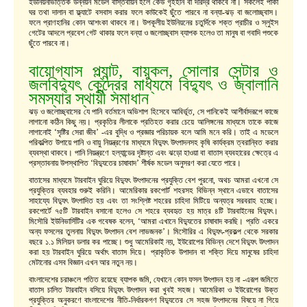
ইউনিয়নভিত্তিক উন্নয়ন মডেল বাস্তবায়ন হলে কেউ গৃহহীন বা দরিদ্র থাকবে না। সকলেই পাকা
ঘর তথা দালান বা ফ্ল্যাটে বসবাস করার ফলে কাউকেই ছুঁতে পারবে না বন্যা-ঝড় বা জলোচ্ছ্বাস।
ফলে প্রাণহানির কোন আশংকা থাকবে না। উপকূলীয় ইউনিয়নের চতুর্দিকে শক্ত প্রাচীর ও স্লুইস
গেটের আদলে প্রবেশ গেট থাকার ফলে বন্যা ও জলোচ্ছ্বাস ব্যাপক হলেও তা মানুষ বা গবাদি পশুকে
ছুঁতে পারবে না।
বায়োগ্যাস প্ল্যান্ট, বায়ুকল, সোলার সেন্টার ও
জলবিদ্যুৎ কেন্দ্রের মাধ্যমে বিদ্যুৎ ও জ্বালানি
সমস্যার স্থায়ী সমাধান
ঝড় ও জলোচ্ছ্বাসের যে পানি বর্তমানে অভিশাপ হিসেবে আবির্ভূত, সে পানিকেই আশীর্বাদরূপে কাজে
লাগানো কঠিন কিছু নয়। প্রকৃতির লীলাকে প্রতিহত করার চেয়ে আলিঙ্গনের মাধ্যমে তাকে কাজে
লাগানোই ‘সৃষ্টির সেরা জীব’ -এর বুদ্ধি ও প্রজ্ঞার পরিচায়ক বলে আমি মনে করি। তাই এ মডেলে
পরিকল্পিত উপায়ে পানি ও বায়ু নিয়ন্ত্রণের মাধ্যমে বিদ্যুৎ উৎপাদনসহ কৃষি কার্যক্রম ত্বরান্বিত করার
ব্যবস্থা থাকবে। পানি নিয়ন্ত্রণে হল্যান্ডের দৃষ্টান্ত এবং ঝড়ো হাওয়া বা বাতাস ব্যবহারের ক্ষেত্রে এ
প্রস্তাবনায় উপস্থাপিত ‘বিদ্যুতের চাষাবাদ’ শীর্ষক মডেল অনুসরণ করা যেতে পারে।
বাতাসের মাধ্যমে টারবাইন ঘুরিয়ে বিদ্যুৎ উৎপাদনের প্রযুক্তি বেশ পুরনো, অথচ আমরা এখনো সে
প্রযুক্তির ব্যবহার শুরুই করিনি। আমেরিকার রকপোর্ট শহরসহ বিভিন্ন স্থানে এভাবে বাতাসের
সাহায্যে বিদ্যুৎ উৎপাদিত হয় এবং তা সংশ্লিষ্ট শহরের চাহিদা মিটিয়ে অন্যত্র সরবরাহ হচ্ছে।
রকপোর্টে ৭৫টি টারবাইন বসানো হলেও সে শহরে ব্যবহৃত হয় মাত্র ৪টি টারবাইনের বিদ্যুৎ।
মিসৌরি ইউনিভার্সিটির এক গবেষক বলেন, ‘আমরা এখানে বিদ্যুতের চাষাবাদ করছি। প্রতি একরে
অন্য ফসলের তুলনায় বিদ্যুৎ উৎপাদন বেশ লাভজনক’। মিসৌরির এ বিদ্যুৎ-প্রকল্প থেকে সরকার
বছরে ১.১ মিলিয়ন ডলার কর পাচ্ছে। শুধু আমেরিকাই নয়, ইউরোপের বিভিন্ন দেশে বিদ্যুৎ উৎপাদন
করা হয় টারবাইন ঘুরিয়ে অর্থাৎ বাতাস দিয়ে। প্রাকৃতিক উপাদান বা শক্তি দিয়ে মানুষের চাহিদা
মেটানোর এসব বিজ্ঞান এখন আর নতুন নয়।
বাংলাদেশের চরাঞ্চলে পতিত রয়েছে ব্যাপক জমি, যেখানে কোন ফসল উৎপাদন হয় না -এরূপ জমিতে
বাতাস চালিত টারবাইন বসিয়ে বিদ্যুৎ উৎপাদন করা খুবই সহজ। আমেরিকা ও ইউরোপের উক্ত
প্রযুক্তির অনুকরণে বাংলাদেশের নীতি-নির্ধারকগণ বিদ্যুতের সে সহজ উৎপাদনের বিষয়ে না গিয়ে