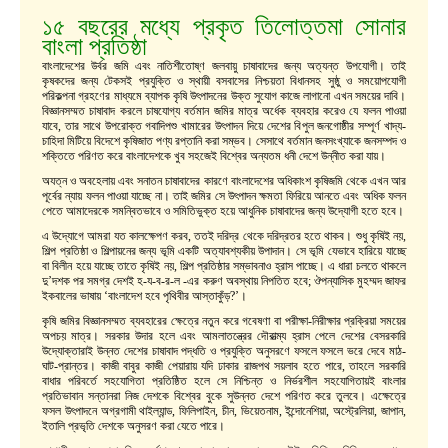
১৫ বছরের মধ্যে প্রকৃত তিলোত্তমা সোনার
বাংলা প্রতিষ্ঠা
বাংলাদেশের উর্বর জমি এবং নাতিশীতোষ্ণ জলবায়ু চাষাবাদের জন্য অত্যন্ত উপযোগী। তাই
কৃষকদের জন্য টেকসই প্রযুক্তি ও স্থায়ী বসবাসের নিশ্চয়তা বিধানসহ সুষ্ঠু ও সময়োপযোগী
পরিকল্পনা গ্রহণের মাধ্যমে ব্যাপক কৃষি উৎপাদনের উক্ত সুযোগ কাজে লাগানো এখন সময়ের দাবি।
বিজ্ঞানসম্মত চাষাবাদ করলে চাষযোগ্য বর্তমান জমির মাত্র অর্ধেক ব্যবহার করেও যে ফলন পাওয়া
যাবে, তার সাথে উপরোক্ত গবাদিপশু খামারের উৎপাদন দিয়ে দেশের বিপুল জনগোষ্ঠীর সম্পূর্ণ খাদ্য-
চাহিদা মিটিয়ে বিদেশে কৃষিজাত পণ্য রপ্তানি করা সম্ভব। সেসাথে বর্তমান জনসংখ্যাকে জনসম্পদ ও
শক্তিতে পরিণত করে বাংলাদেশকে খুব সহজেই বিশ্বের অন্যতম ধনী দেশে উন্নীত করা যায়।
অযত্ন ও অবহেলায় এবং সনাতন চাষাবাদের কারণে বাংলাদেশের অধিকাংশ কৃষিজমি থেকে এখন আর
পূর্বের ন্যায় ফলন পাওয়া যাচ্ছে না। তাই জমির সে উৎপাদন ক্ষমতা ফিরিয়ে আনতে এবং অধিক ফলন
পেতে আমাদেরকে সমন্বিতভাবে ও সমিতিভুক্ত হয়ে আধুনিক চাষাবাদের জন্য উদ্যোগী হতে হবে।
এ উদ্যোগে আমরা যত কালক্ষেপণ করব, ততই দরিদ্র থেকে দরিদ্রতর হতে থাকব। শুধু কৃষিই নয়,
শিল্প প্রতিষ্ঠা ও শিল্পায়নের জন্য ভূমি একটি অত্যাবশ্যকীয় উপাদান। সে ভূমি যেভাবে হারিয়ে যাচ্ছে
বা বিলীন হয়ে যাচ্ছে তাতে কৃষিই নয়, শিল্প প্রতিষ্ঠার সম্ভাবনাও হ্রাস পাচ্ছে। এ ধারা চলতে থাকলে
দু’দশক পর সমগ্র দেশই হ-য-ব-র-ল -এর করুণ অবস্থায় নিপতিত হবে; ঔপন্যাসিক মুহম্মদ জাফর
ইকবালের ভাষায় ‘বাংলাদেশ হবে পৃথিবীর আস্তাকুঁড়?’।
কৃষি জমির বিজ্ঞানসম্মত ব্যবহারের ক্ষেত্রে নতুন করে গবেষণা বা পরীক্ষা-নিরীক্ষার প্রক্রিয়া সময়ের
অপচয় মাত্র। সরকার উদার হলে এবং আমলাতন্ত্রের দৌরাত্ম্য হ্রাস পেলে দেশের বেসরকারি
উদ্যোক্তারাই উন্নত দেশের চাষাবাদ পদ্ধতি ও প্রযুক্তি অনুসরণে ফসলে ফসলে ভরে দেবে মাঠ-
ঘাট-প্রান্তর। কাজী বাবুর কাজী পেয়ারায় যদি ঢাকার রাজপথ সয়লাব হতে পারে, তাহলে সরকারি
বাধার পরিবর্তে সহযোগিতা প্রতিষ্ঠিত হলে সে নিশ্চিন্ত ও নির্ভরশীল সহযোগিতায়ই বাংলার
প্রতিভাবান সন্তানরা নিজ দেশকে বিশ্বের বুকে সুউন্নত দেশে পরিণত করে তুলবে। এক্ষেত্রে
ফসল উৎপাদনে অগ্রগামী থাইল্যান্ড, ফিলিপাইন, চীন, ভিয়েতনাম, ইন্দোনেশিয়া, অস্ট্রেলিয়া, জাপান,
ইতালি প্রভৃতি দেশকে অনুসরণ করা যেতে পারে।