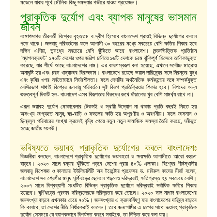
মডেলে যাবার পূর্বে মৌলিক কিছু সমস্যার গভীরে যাওয়া প্রয়োজন।
প্রাকৃতিক দুর্যোগ এবং ব্যাপক মানুষের ভাসমান
জীবন
বঙ্গোপসাগর তীরবর্তী বিশ্বের বৃহত্তম ব-দ্বীপ হিসেবে বাংলাদেশ প্রায়ই বিভিন্ন দুর্যোগের কবলে
পড়ে থাকে। জলবায়ু পরিবর্তনের ফলে আগামী ৩০ বছরের মধ্যে সবচেয়ে বেশি ক্ষতির শিকার হবে
দক্ষিণ এশিয়া, তন্মধ্যে সবচেয়ে বেশি ঝুঁকিতে আছে বাংলাদেশ। লন্ডনভিত্তিক প্রতিষ্ঠান
‘ম্যাপলক্রফট’ ১৭০টি দেশের ওপর জরিপ চালিয়ে ১৬টি দেশকে চরম ঝুঁকিপূর্ণ হিসেবে তালিকাভুক্ত
করেছে, যার শীর্ষে আছে বাংলাদেশের নাম। এর কারণস্বরূপ বলা হয়েছে, এখানে সর্বোচ্চ মাত্রায়
অনাবৃষ্টি হয় এবং চরম খাদ্যাভাব বিরাজমান। বাংলাদেশে রয়েছে ভয়াল দারিদ্র্যের সঙ্গে নিরন্তর যুদ্ধ
এবং কৃষির ওপর সর্বতোভাবে নির্ভরশীলতা। ফলে দেশটির অর্থনৈতিক কর্মকান্ডের সঙ্গে সম্পর্কযুক্ত
বেশিরভাগ শাখাই বিশ্বের জলবায়ু পরিবর্তনে সৃষ্ট বিরূপ প্রতিক্রিয়ার শিকার হবে। বিপদের অন্য
গুরুত্বপূর্ণ দিকটি হল- বাংলাদেশ এসব বিরূপতার বিরুদ্ধে রুখে দাঁড়ানোর খুব বেশি সামর্থ্য রাখে না।
এরূপ ভয়াবহ দুর্যোগ মোকাবেলার টেকসই ও স্থায়ী উদ্যোগ না থাকায় প্রতি বছরই নিহত হয়
অসংখ্য ভাগ্যহত মানুষ; ঘর-বাড়ি ও ফসলের ক্ষতি হয় অপূরণীয় ও অবর্ণনীয়। ফলে ভাসমান ও
ছিন্নমূল পরিবারের সংখ্যা ক্রমেই বৃদ্ধি পেয়ে নতুন নতুন সামাজিক সমস্যা তৈরি করছে, ঘনীভূত
হচ্ছে জাতীয় সংকট।
ভবিষ্যতে ভয়াবহ প্রাকৃতিক দুর্যোগের কবলে বাংলাদেশঃ
বিজ্ঞানীরা বলছেন, বাংলাদেশে প্রাকৃতিক দুর্যোগের ভয়াবহতা ও ক্ষয়ক্ষতি আগামীতে আরো বহুগুণ
বাড়বে। ২০২০ সালে বন্যার ঝুঁকিতে পড়বে দেশের প্রায় ৪০% এলাকা। বিশ্বের শীর্ষস্থানীয়
জলবায়ু বিশেষজ্ঞ ও কানাডার ইউনিভার্সিটি অব টরেন্টোর প্রফেসর ড. মনিরুল কাদের মীর্জা বলেন,
বাংলাদেশে সব শ্রেণীর মানুষ ঘূর্ণিঝড়ের ছোবলে পড়লেও দরিদ্ররাই ক্ষতিগ্রস্ত হয় সবচেয়ে বেশি।
২০০৭ সালে বিশ্বব্যাপী সংঘটিত বিভিন্ন প্রাকৃতিক দুর্যোগে দরিদ্ররাই সর্বাধিক ক্ষতির শিকার
হয়েছে। ঘূর্ণিঝড়ের প্রভাব দরিদ্রদেরকে দরিদ্রতর করে তোলে। ২০২০ সাল নাগাদ বাংলাদেশের
জনসংখ্যা বাড়বে এখনকার চেয়ে ৭০%। জনসংখ্যার এ ক্রমবর্ধিষ্ণু হার বাংলাদেশের দারিদ্র্য বাড়াবে
কি কমাবে, তা দেশের নীতি-নির্ধারকরাই বলবেন। তবে জনগোষ্ঠীর এ চাপের সাথে ভয়াবহ প্রাকৃতিক
দুর্যোগ সেসময়ে যে ব্যাপকভাবে বিপর্যস্ত করবে সবাইকে, তা নিশ্চিত করে বলা যায়।