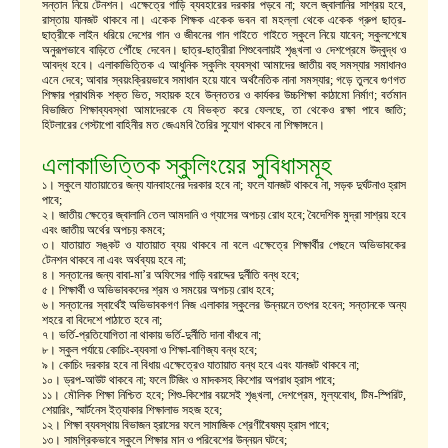
সন্তান নিয়ে টেনশন। এক্ষেত্রে গাড়ি ব্যবহারের দরকার পড়বে না; ফলে জ্বালানির সাশ্রয় হবে,
রাস্তায় যানজট থাকবে না। একেক শিক্ষক একেক ভবন বা মহল্লা থেকে একেক গ্রুপ ছাত্র-
ছাত্রীকে লাইন ধরিয়ে দেশের গান ও জীবনের গান গাইতে গাইতে স্কুলে নিয়ে যাবেন; স্কুলশেষে
অনুরূপভাবে বাড়িতে পৌঁছে দেবেন। ছাত্র-ছাত্রীরা শিশুবেলায়ই শৃঙ্খলা ও দেশপ্রেমে উদ্বুদ্ধ ও
আবদ্ধ হবে। এলাকাভিত্তিক এ আধুনিক স্কুলিং ব্যবস্থা আমাদের জাতীয় বহু সমস্যার সমাধানও
এনে দেবে; আবার স্বয়ংক্রিয়ভাবে সমাধান হয়ে যাবে অর্থনৈতিক নানা সমস্যার; গড়ে তুলবে গুণগত
শিক্ষার প্রাথমিক শক্ত ভিত, সহায়ক হবে উন্নততর ও কার্যকর উচ্চশিক্ষা কাঠামো নির্মাণ; বর্তমান
বিভাজিত শিক্ষাব্যবস্থা আমাদেরকে যে বিভক্ত করে ফেলছে, তা থেকেও রক্ষা পাবে জাতি;
হিটলারের গেস্টাপো বাহিনীর মত জেএমবি তৈরির সুযোগ থাকবে না শিক্ষাঙ্গনে।
এলাকাভিত্তিক স্কুলিংয়ের সুবিধাসমূহ
১। স্কুলে যাতায়াতের জন্য যানবাহনের দরকার হবে না; ফলে যানজট থাকবে না, সড়ক দুর্ঘটনাও হ্রাস
পাবে;
২। জাতীয় ক্ষেত্রে জ্বালানি তেল আমদানি ও গ্যাসের অপচয় রোধ হবে; বৈদেশিক মুদ্রা সাশ্রয় হবে
এবং জাতীয় অর্থের অপচয় কমবে;
৩। যাতায়াত সঙ্কট ও যাতায়াত ব্যয় থাকবে না বলে এক্ষেত্রে শিক্ষার্থীর পেছনে অভিভাবকের
টেনশন থাকবে না এবং অর্থব্যয় হবে না;
৪। সন্তানের জন্য বাবা-মা’র অফিসের গাড়ি বরাদ্দের দুর্নীতি বন্ধ হবে;
৫। শিক্ষার্থী ও অভিভাবকদের শ্রম ও সময়ের অপচয় রোধ হবে;
৬। সন্তানের স্বার্থেই অভিভাবকগণ নিজ এলাকার স্কুলের উন্নয়নে তৎপর হবেন; সন্তানকে অন্য
শহরে বা বিদেশে পাঠাতে হবে না;
৭। ভর্তি-প্রতিযোগিতা না থাকায় ভর্তি-দুর্নীতি দানা বাঁধবে না;
৮। স্কুল পর্যায়ে কোচিং-ব্যবসা ও শিক্ষা-বাণিজ্য বন্ধ হবে;
৯। কোচিং দরকার হবে না বিধায় এক্ষেত্রেও যাতায়াত বন্ধ হবে এবং যানজট থাকবে না;
১০। ড্রপ-আউট থাকবে না; ফলে টিজিং ও মাদকসহ কিশোর অপরাধ হ্রাস পাবে;
১১। মৌলিক শিক্ষা নিশ্চিত হবে; শিশু-কিশোর বয়সেই শৃঙ্খলা, দেশপ্রেম, মূল্যবোধ, টিম-স্পিরিট,
শেয়ারিং, স্মার্টনেস ইত্যাকার শিক্ষালাভ সহজ হবে;
১২। শিক্ষা ব্যবস্থায় বিভাজন হ্রাসের ফলে সামাজিক শ্রেণীবৈষম্য হ্রাস পাবে;
১৩। সামগ্রিকভাবে স্কুলে শিক্ষার মান ও পরিবেশের উন্নয়ন ঘটবে;