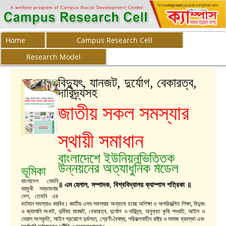
Home
Campus Research Cell
Research Model
বিদ্যুৎ, যানজট, দুর্যোগ, বেকারত্ব,
দারিদ্র্যসহ
জাতীয় সকল সমস্যার
স্থায়ী সমাধান
বাংলাদেশে ইউনিয়নভিত্তিক
উন্নয়নের অত্যাধুনিক মডেল
ভূমিকা
বাংলাদেশ যেমনি
॥ এম হেলাল, সম্পাদক, বিশ্ববিদ্যালয় ক্যাম্পাস পত্রিকা ॥
বহুমুখী সম্ভাবনার
দেশ, তেমনি এর
বর্তমান সমস্যাও বহুবিধ। জাতীয় এসব সমস্যার অন্যতম হচ্ছে অশিক্ষা ও অপরিকল্পিত শিক্ষা, বিদ্যুৎ
ও জ্বালানি সংকট, দুর্বিষহ যানজট, বেকারত্ব, দুর্যোগ ও দারিদ্র্য, অনুন্নত কৃষি পদ্ধতি, আইল ও
দেয়াল সংস্কৃতি, আইন প্রয়োগে দুর্বলতা, শ্রেণী-বৈষম্য, পরিকল্পনাহীন রাষ্ট্র ও সমাজ ব্যবস্থা এবং