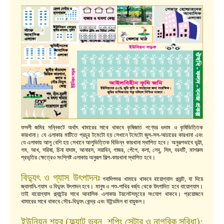
ফসলী জমির সন্নিকটে অর্থাৎ খামারের সাথে থাকবে কৃষিজাত পণ্যের গুদাম ও কৃষিভিত্তিক
কারখানা। যে এলাকার মাটিতে প্রচুর টমেটো হয় সেখানে টমেটো জুস-সস-আচারের কারখানা এবং
যে এলাকায় আলু বেশি হয় সেখানে আলুভিত্তিক বিভিন্ন কারখানা স্থাপিত হবে। অনুরূপভাবে ভুট্টা,
গম, আখ, সরিষা, চিনা বাদাম, আনারস, সয়াবিন, গাজর, পেঁপে, কলা, লেবু, সিম, বরবটি, মাশরুম
প্রভৃতির ক্ষেত্রেও সংশ্লিষ্ট এলাকায় অনুরূপ শিল্প-কারখানা স্থাপিত হবে।
বিদ্যুৎ ও গ্যাস উৎপাদনঃ
গবাদিপশুর খামারে থাকবে বায়োগ্যাস প্ল্যান্ট, যা দিয়ে
জ্বালানি-গ্যাস ও বিদ্যুৎ উৎপাদন হবে। মানুষ ও পশু-পাখির বর্জ্য থেকে উৎপাদিত হবে বায়োগ্যাস।
তাই বায়োগ্যাস প্ল্যান্টের সাথে আবাসিক এলাকার টয়লেটসমূহের সংযোগ থাকবে। প্রয়োজনে
খামারের সাথে থাকবে সৌর-বিদ্যুৎ কেন্দ্র এবং উইন্ডমিল বা বায়ুকল।
ইউনিয়ন শহর (ফ্ল্যাট ভবন, শপিং সেন্টার ও নাগরিক সুবিধা):