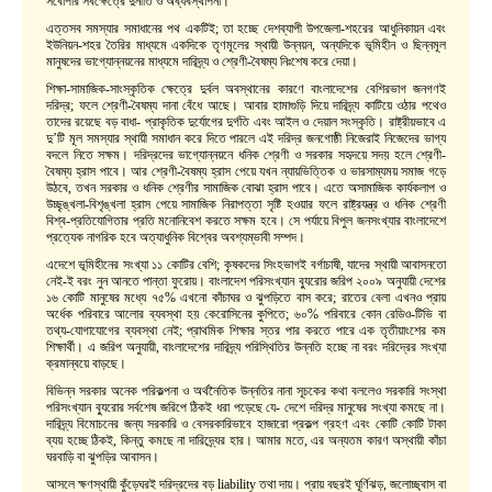
সর্বোপরি সর্বক্ষেত্রে দুর্নীতি ও অব্যবস্থাপনা।
এত্তসব সমস্যার সমাধানের পথ একটিই; তা হচ্ছে দেশব্যাপী উপজেলা-শহরের আধুনিকায়ন এবং
ইউনিয়ন-শহর তৈরির মাধ্যমে একদিকে তৃণমূলের স্থায়ী উন্নয়ন, অন্যদিকে ভূমিহীন ও ছিন্নমূল
মানুষদের ভাগ্যোন্নয়নের মাধ্যমে দারিদ্র্য ও শ্রেণী-বৈষম্য নিঃশেষ করে দেয়া।
শিক্ষা-সামাজিক-সাংস্কৃতিক ক্ষেত্রে দুর্বল অবস্থানের কারণে বাংলাদেশের বেশিরভাগ জনগণই
দরিদ্র; ফলে শ্রেণী-বৈষম্য দানা বেঁধে আছে। আবার হামাগুড়ি দিয়ে দারিদ্র্য কাটিয়ে ওঠার পথেও
তাদের রয়েছে বড় বাধা- প্রাকৃতিক দুর্যোগের দুর্গতি এবং আইল ও দেয়াল সংস্কৃতি। রাষ্ট্রীয়ভাবে এ
দু’টি মূল সমস্যার স্থায়ী সমাধান করে দিতে পারলে এই দরিদ্র জনগোষ্ঠী নিজেরাই নিজেদের ভাগ্য
বদলে নিতে সক্ষম। দরিদ্রদের ভাগ্যোন্নয়নে ধনিক শ্রেণী ও সরকার সহৃদয়ে সদয় হলে শ্রেণী-
বৈষম্য হ্রাস পাবে। আর শ্রেণী-বৈষম্য হ্রাস পেয়ে যখন ন্যায়ভিত্তিক ও ভারসাম্যময় সমাজ গড়ে
উঠবে, তখন সরকার ও ধনিক শ্রেণীর সামাজিক বোঝা হ্রাস পাবে। এতে অসামাজিক কার্যকলাপ ও
উচ্ছৃঙ্খলা-বিশৃঙ্খলা হ্রাস পেয়ে সামাজিক নিরাপত্তা সৃষ্টি হওয়ার ফলে রাষ্ট্রযন্ত্র ও ধনিক শ্রেণী
বিশ্ব-প্রতিযোগিতার প্রতি মনোনিবেশ করতে সক্ষম হবে। সে পর্যায়ে বিপুল জনসংখ্যার বাংলাদেশে
প্রত্যেক নাগরিক হবে অত্যাধুনিক বিশ্বের অবশ্যম্ভাবী সম্পদ।
এদেশে ভূমিহীনের সংখ্যা ১১ কোটির বেশি; কৃষকদের সিংহভাগই বর্গাচাষী, যাদের স্থায়ী আবাসনতো
নেই-ই বরং নুন আনতে পান্তা ফুরোয়। বাংলাদেশ পরিসংখ্যান ব্যুরোর জরিপ ২০০৯ অনুযায়ী দেশের
১৬ কোটি মানুষের মধ্যে ৭৫% এখনো কাঁচাঘর ও ঝুপড়িতে বাস করে; রাতের বেলা এখনও প্রায়
অর্ধেক পরিবারে আলোর ব্যবস্থা হয় কেরোসিনের কুপিতে; ৬০% পরিবারে কোন রেডিও-টিভি বা
তথ্য-যোগাযোগের ব্যবস্থা নেই; প্রাথমিক শিক্ষার স্তর পার করতে পারে এক তৃতীয়াংশের কম
শিক্ষার্থী। এ জরিপ অনুযায়ী, বাংলাদেশের দারিদ্র্য পরিস্থিতির উন্নতি হচ্ছে না বরং দরিদ্রের সংখ্যা
ক্রমান্বয়ে বাড়ছে।
বিভিন্ন সরকার অনেক পরিকল্পনা ও অর্থনৈতিক উন্নতির নানা সূচকের কথা বললেও সরকারি সংস্থা
পরিসংখ্যান ব্যুরোর সর্বশেষ জরিপে ঠিকই ধরা পড়েছে যে- দেশে দরিদ্র মানুষের সংখ্যা কমছে না।
দারিদ্র্য বিমোচনের জন্য সরকারি ও বেসরকারিভাবে হাজারো প্রকল্প গ্রহণ এবং কোটি কোটি টাকা
ব্যয় হচ্ছে ঠিকই, কিন্তু কমছে না দারিদ্র্যের হার। আমার মতে, এর অন্যতম কারণ অস্থায়ী কাঁচা
ঘরবাড়ি বা ঝুপড়ির আবাসন।
আসলে ক্ষণস্থায়ী কুঁড়েঘরই দরিদ্রদের বড় liability তথা দায়। প্রায় বছরই ঘূর্ণিঝড়, জলোচ্ছ্বাস বা