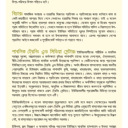
বিশ্ব-পরিসরে বিশাল শক্তিও বটে।
বিচারঃ
সামাজিক অনাচার ও হয়রানির বিরুদ্ধে প্রতিবাদ ও প্রতিকারের জন্য বর্তমানে থানা বা
কোর্ট-কাচারীতে আশ্রয় নিতে গেলে সেখানেও হয়রানির শিকার হয় সাধারণ মানুষ। তাই এ মডেল
অনুযায়ী সালিশ ও বিচার ব্যবস্থা থাকবে মানুষের দোরগোড়ায়। যেকোন দ্বন্দ্ব বা বিরোধ প্রথমে
গ্রাম সমিতিতে উত্থাপিত হবে। সেখানে সমাধান না হলে ইউনিয়ন সমিতির সালিশ ও নিরাপত্তা উপ-
পরিষদে যাবে। গ্রাম সমিতি না থাকলে ইউনিয়ন সমিতিতে দ্বন্দ্ব নিষ্পত্তির সুযোগ থাকবে।
ইউনিয়ন সমিতিতে সমাধান না হলে তা উপজেলাস্থ আদালতে যাবে। এরপর প্রয়োজনে দেশের
প্রচলিত আইনে জজকোর্ট ও সুপ্রীমকোর্ট পর্যন্তও তা গড়াতে পারে।
পাবলিক ট্রেনিং এন্ড মিডিয়া সেন্টারঃ
ইউনিয়নবাসীদের শারীরিক ও মানসিক
স্বাস্থ্য সুরক্ষা, আত্মোন্নয়ন ও কর্মদক্ষতা বৃদ্ধির পাশাপাশি তাদের মধ্যে দেশপ্রেম, ঐক্যবদ্ধতা,
নীতি-নৈতিকতাসহ বিভিন্ন মানবিক গুণাবলী উন্নয়নের প্রশিক্ষণ ও মোটিভেশনের জন্য প্রত্যেক
ইউনিয়নে চালু থাকবে পাবলিক ট্রেনিং এন্ড মিডিয়া সেন্টার। অর্থাৎ জীবনকে যাপনযোগ্য করার যাবতীয়
প্রোগ্রামিং বা হিউম্যান ওয়ারিংয়ের পাশাপাশি কৃষি, স্বাস্থ্য, খাদ্যাভ্যাস, খাদ্য ব্যবস্থাপনাসহ
বিভিন্ন বিষয়ের ওপর নিয়মিত নিবিড় প্রশিক্ষণেরও ব্যবস্থা থাকবে। যেমন- হারবাল খাদ্য ও পথ্য
গ্রহণের মাধ্যমে রোগ নিরাময় ও প্রতিরোধ ব্যবস্থা, খাদ্যাভ্যাস পরিবর্তন ও খাদ্য ব্যবস্থাপনার
উন্নয়নের মাধ্যমে খাদ্যে স্বয়ম্ভরতা বজায় রাখার বিষয়ে অশিক্ষিত ও অর্ধশিক্ষিত মানুষকে প্রশিক্ষিত
করা ইত্যাদি। অনুরূপভাবে উন্নত, আধুনিক ও বিজ্ঞানসম্মত জীবন যাপনে জনগণকে প্রশিক্ষিত ও
উদ্বুদ্ধ করার ব্যবস্থা থাকবে এরূপ ট্রেনিং সেন্টারে। ইউনিয়নবাসীর প্রয়োজনীয় বিভিন্ন তথ্যের
সরবরাহ কেন্দ্র হিসেবেও ব্যবহৃত হবে এটি।
ইউনিয়নভিত্তিক এ মডেল বাস্তবায়ন সুদূরপরাহত বলে কেউ মনে করলে সেক্ষেত্রেও সরকারি
নেতৃত্বে এনজিওসমূহের মাধ্যমে এরূপ ট্রেনিং এন্ড মিডিয়া সেন্টার এমূহুর্তেই বাস্তবায়ন শুরু করা যায়
এবং দেশব্যাপী এ যুগোপযোগী কর্মসূচি পরিচালনার মাধ্যমে জ্ঞানভিত্তিক আলোকিত জাতি অচিরেই
গড়ে তোলা সম্ভব। উচ্ছল-উজ্জ্বল আলোকিত জাতি গড়ে তুলতে প্রশিক্ষণ ও উদ্বুদ্ধকরণের বিকল্প
নেই, যা বাস্তবায়নে প্রয়োজন শুধু আলোকিত সরকার।
চিকিৎসা, জন্ম নিয়ন্ত্রণ ও অন্যান্য সুবিধাঃ প্রত্যেক ইউনিয়নে আধুনিক হাসপাতাল ও উন্নত স্বাস্থ্য