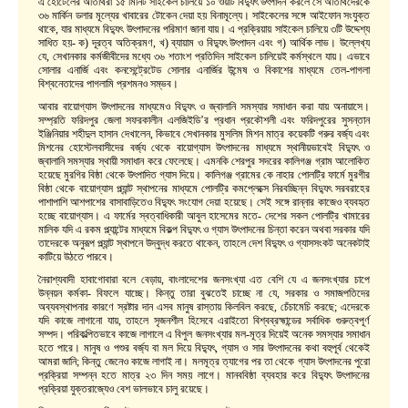
এ হোটেলের অতিথিরা ১৫ মিনিট সাইকেল চালিয়ে ১০ ওয়াট বিদ্যুৎ উৎপাদন করলে সে অতিথিদেরকে
৩৬ মার্কিন ডলার মূল্যের খাবারের টোকেন দেয়া হয় বিনামূল্যে। সাইকেলের সঙ্গে আইফোন সংযুক্ত
থাকে, যার মাধ্যমে বিদ্যুৎ উৎপাদনের পরিমাণ জানা যায়। এ প্রক্রিয়ায় সাইকেল চালিয়ে ৩টি উদ্দেশ্য
সাধিত হয়- ক) দূরত্ব অতিক্রমণ, খ) ব্যায়াম ও বিদ্যুৎ উৎপাদন এবং গ) আর্থিক লাভ। উল্লেখ্য
যে, সেখানকার কর্মজীবীদের মধ্যে ৩৬ শতাংশ প্রতিদিন সাইকেল চালিয়েই কর্মস্থলে যায়। এভাবে
সোলার এনার্জি এবং কনসেন্ট্রেটেড সোলার এনার্জির উন্মেষ ও বিকাশের মাধ্যমে তেল-পাগলা
বিশ্বনেতাদের পাগলামি প্রশমনও সম্ভব।
আবার বায়োগ্যাস উৎপাদনের মাধ্যমেও বিদ্যুৎ ও জ্বালানি সমস্যার সমাধান করা যায় অনায়াসে।
সম্প্রতি ফরিদপুর জেলা সফরকালীন এলজিইডি’র প্রধান প্রকৌশলী এবং ফরিদপুরের সুসন্তান
ইঞ্জিনিয়ার শহীদুল হাসান দেখালেন, কিভাবে সেখানকার মুসলিম মিশন মাত্র কয়েকটি গরুর বর্জ্য এবং
মিশনের হোস্টেলবাসীদের বর্জ্য থেকে বায়োগ্যাস উৎপাদনের মাধ্যমে স্থানীয়ভাবেই বিদ্যুৎ ও
জ্বালানি সমস্যার স্থায়ী সমাধান করে ফেলেছে। এমনকি শেরপুর সদরের কালিগঞ্জ গ্রাম আলোকিত
হয়েছে মুরগির বিষ্ঠা থেকে উৎপাদিত গ্যাস দিয়ে। কালিগঞ্জ গ্রামের কে নাহার পোলট্রি ফার্মে মুরগীর
বিষ্ঠা থেকে বায়োগ্যাস প্ল্যান্ট স্থাপনের মাধ্যমে পোলট্রি কমপ্লেক্সে নিরবচ্ছিন্ন বিদ্যুৎ সরবরাহের
পাশাপাশি আশপাশের বাসাবাড়িতেও বিদ্যুৎ সংযোগ দেয়া হয়েছে। সেই সঙ্গে রান্নার কাজেও ব্যবহৃত
হচ্ছে বায়োগ্যাস। এ ফার্মের স্বত্বাধিকারী আবুল হাসেমের মতে- দেশের সকল পোলট্রি খামারের
মালিক যদি এ রকম প্ল্যান্টের মাধ্যমে বিকল্প বিদ্যুৎ ও গ্যাস উৎপাদনের চিন্তা করেন অথবা সরকার যদি
তাদেরকে অনুরূপ প্ল্যান্ট স্থাপনে উদ্বুদ্ধ করতে থাকেন, তাহলে দেশ বিদ্যুৎ ও গ্যাসসংকট অনেকটাই
কাটিয়ে উঠতে পারবে।
নৈরাশ্যবাদী হাবাগোবারা বলে বেড়ায়, বাংলাদেশের জনসংখ্যা এত বেশি যে এ জনসংখ্যার চাপে
উন্নয়ন কর্মকা- বিফলে যাচ্ছে। কিন্তু তারা বুঝতেই চাচ্ছে না যে, সরকার ও সমাজপতিদের
অব্যবস্থাপনার কারণে স্রষ্টার দান এসব মানুষ রাস্তায় কিলবিল করছে, চেঁচামেচি করছে; এদেরকে
যদি কাজে লাগানো যায়, তাহলে সৃজনশীল হিসেবে এরাইতো বিশ্বব্রহ্মান্ডের সর্বাধিক গুরুত্বপূর্ণ
সম্পদ। পরিকল্পিতভাবে কাজে লাগালে এ বিপুল জনসংখ্যার মল-মূত্র দিয়েই অনেক সমস্যার সমাধান
হতে পারে। মানুষ ও পশুর বর্জ্য বা মল দিয়ে বিদ্যুৎ, গ্যাস ও সার উৎপাদনের কথা বহুপূর্ব থেকেই
আমরা জানি; কিন্তু জেনেও কাজে লাগাই না। মলমূত্র ত্যাগের পর তা থেকে গ্যাস উৎপাদনের পুরো
প্রক্রিয়া সম্পন্ন হতে মাত্র ২৩ দিন সময় লাগে। মানববিষ্ঠা ব্যবহার করে বিদ্যুৎ উৎপাদনের
প্রক্রিয়া যুক্তরাজ্যেও বেশ ভালভাবে চালু রয়েছে।