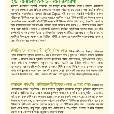
ইউনিয়নভিত্তিক উন্নয়ন রূপরেখা
বর্তমানে বাংলাদেশে স্থানীয় সরকারের মূল ভিত্তি হচ্ছে ইউনিয়ন পরিষদ। বিভিন্ন ইউনিয়নের
সমন্বয়ে উপজেলা এবং বিভিন্ন উপজেলার সমন্বয়ে গঠিত হয়েছে জেলা। তাই ইউনিয়নবাসীদের
পারস্পরিক সহযোগিতার মাধ্যমে Social Capital সৃষ্টি করা এবং গ্রামীণ অর্থনৈতিক কর্মযজ্ঞ
পরিচালনায় ইউনিয়ন শহর গড়ে তোলার প্রয়াসে প্রণীত হয়েছে ইউনিয়নভিত্তিক উন্নয়ন মডেল।
প্রস্তাবিত মডেল অনুযায়ী প্রতিটি ইউনিয়নে একটি ইউনিয়ন সমিতি গঠিত হবে, যা স্থানীয় সরকারের
ন্যায় ইউনিয়নের সকল কর্মকাণ্ডের ফোকাল পয়েন্ট হিসেবে কাজ করবে। এ সমিতির অধীনে থাকতে
পারে গ্রাম সমিতি। সার্বিক এ কাঠামোটি বর্তমানের ইউনিয়ন কাউন্সিলের আদলে হলেও এর গঠন,
কার্যপদ্ধতি ও লক্ষ্য সম্পূর্ণ ভিন্ন, যার বিস্তারিত ব্যাখ্যা পরবর্তীতে দেয়া আছে। স্থায়ীভাবে দেশের
সামগ্রিক উন্নয়নের লক্ষ্যে এসব ইউনিয়ন সমিতিকে সরকারের প্রশাসনিক ব্যবস্থাপনার একক বা
unit হিসেবেও সুদৃঢ় করা যেতে পারে।
ইউনিয়নে খাতওয়ারী ভূমি বন্টন হারঃ
ইউনিয়নভিত্তিক উন্নয়ন পরিকল্পনায়
প্রতি ইউনিয়নের ভূমিকে কমবেশি ৬ ভাগে ভাগ করতে হবে। তন্মধ্যে ১ ষষ্ঠাংশে থাকবে আবাসিক
এলাকা; ১ ষষ্ঠাংশে থাকবে স্থানীয় প্রশাসন (ইউনিয়ন পরিষদ, সালিশকেন্দ্র, পুলিশ-আনসার কেন্দ্র),
হেল্থ সেন্টার ও হাসপাতাল, স্কুল-কলেজ-বাজার, ট্রেনিং এন্ড মিডিয়া সেন্টার, পার্ক, খেলার
যথোপযুক্ত মাঠ ইত্যাদি অর্থাৎ প্রথম ২ ষষ্ঠাংশ মিলিয়ে হচ্ছে ইউনিয়ন শহর; ১ ষষ্ঠাংশে থাকবে
খামার বাড়ি (যেখানে মৎস্য এবং গরু-মহিষ-ছাগল-ভেড়া, হাঁস-মুরগী-কবুতরসহ নানা জাতের গবাদি
পশু-পাখি উৎপাদিত হবে); বাকি ৩ ষষ্ঠাংশ জমি তথা মোট ভূমির অর্ধেক থাকবে কৃষিকাজের জন্য।
চাষাবাদ পদ্ধতি, কাঁচামালভিত্তিক গুদাম ও কারখানাঃ
চাষাবাদ হবে
‘কালেকটিভ ফার্মিং’ পদ্ধতিতে। কারণ আধুনিক প্রযুক্তি ব্যবহারের মাধ্যমে কৃষিফলন বাড়াতে হলে
কালেক্টিভ ফার্মিংয়ের বিকল্প নেই। তাছাড়া কৃষিপণ্য ফলানো হবে মাটির ধরন অনুযায়ী। যে এলাকার
মাটিতে যে ফসল বেশি হবার সম্ভাবনা রয়েছে সেখানে সে ফসলই ফলানো হবে; যে এলাকায় যে শস্য
উৎপাদনের সুযোগ কম, তা অন্য এলাকা থেকে যোগান দিয়ে ঐ ইউনিয়নের চাহিদা মেটানো হবে। যে
ইউনিয়নের মাটি কোন ধরনের ফসলের অনুকূল নয় -সে ইউনিয়নে কুটির শিল্প ও অকৃষিজ কারখানা
অথবা সৌর বিদ্যুৎ, বায়ু বিদ্যুৎ কেন্দ্র গড়ে তোলা হবে। তাও সম্ভব না হলে সেখানে বিদ্যুতের
চাষাবাদ হবে, যে সম্পর্কে পরের অনুচ্ছেদে উল্লেখ রয়েছে।