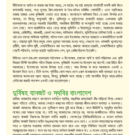
নীতিমালা বা আইন না থাকায় যার টাকা আছে, সে মাঠের পর মাঠ রাস্তার পার্শ্ববর্তী ফসলী জমি কিনে
বাগানবাড়ি করছে, গড়ে তুলছে শিল্প-কারখানা বা বৈধ-অবৈধ হাউজিং সোসাইটি। এতে প্রতিবছর
হাজার হাজার একর কৃষিজমি বেহাত হয়ে যাচ্ছে। বাংলাদেশে জমিজমা নিয়ে যে চরম বিপর্যয় চলে
আসছে, তা কিন্তু মানুষেরই সৃষ্ট। ভূমিদস্যু ও দুর্বৃত্তদের হানাহানি ছাড়াও এখানকার ভূমি
ব্যবস্থাপনার ক্ষেত্রে সরকারি নিয়মনীতি, সামাজিক রীতিনীতি বা সংস্কৃতি সবই হচ্ছে তেলা মাথায়
তেল দেয়া। ফলে জ্যামিতিক হারে বেড়ে যাচ্ছে ভূমিহীন ও উদ্বাস্তুর সংখ্যা। সরকারের রাজস্ব
আদায়, রেজিস্ট্রি, নামজারী, রেকর্ড সংশোধন, মালিকানা পরিবর্তন, ভূমিহীনদের তালিকা তৈরি ও জেগে
ওঠা চরে তাদের অধিকার প্রতিষ্ঠা, অবৈধ দখল রোধ ইত্যাকার ক্ষেত্রে স্বচ্ছতা ও জবাবদিহিতা যথেষ্ট
নয়। তাছাড়া ভূমি নিয়ে মানুষ যেসব চূড়ান্ত সমস্যার মধ্যে পড়ে, সেগুলো হল- খাসজমি বন্দোবস্তে
দুর্নীতি, জাল দলিল সৃষ্টি, বেআইনীভাবে নাম সংশোধন, রাজস্ব আদায়ে হয়রানি, বেআইনীভাবে ভূমির
শ্রেণী পরিবর্তন, তদন্ত ছাড়াই প্রতিবেদন পেশ, ভুল রেজিস্ট্রেশন ইত্যাদি।
বিভিন্ন দেশে চাষ-বাস ব্যবস্থার পর্যবেক্ষক ও বিশ্লেষক, চ্যানেল আই’র বার্তা পরিচালক এবং কৃষি
বিষয়ক বিশিষ্ট সাংবাদিক শাইখ সিরাজ বলেন- কৃষিজমি সংরক্ষণের উদ্যোগ বহু আগেই নেয়া উচিত ছিল
সরকারের। ইতোমধ্যে অনেক বিলম্ব হয়ে গেছে। আর বিলম্ব না করে সরকারকে এখনই এ
উদ্যোগ নিতে হবে। তিনি বলেন- পৃথিবীর কোন সভ্য দেশে এরূপ যথেচ্ছভাবে জমি ব্যবহৃত হয় না।
আমাদের জনসংখ্যা দ্রুত বাড়ছে, কিন্তু কৃষিজমি কমে যাচ্ছে। তাই আগামীর বিপুল খাদ্য-চাহিদা
মেটানোর জরুরি পদক্ষেপ এখনই নেয়া অত্যাবশ্যক।
দুর্বিষহ যানজট ও স্থবির বাংলাদেশ
দুর্বিষহ যানজটের কারণে বাংলাদেশ বর্তমানে স্থবির, বাঙালিরা রাস্তাঘাটে ঠাঁয় দাড়িয়ে! বিশ্ব যেখানে
দ্রুত গতিতে এগিয়ে, আমরা সেখানে কচ্ছপের গতিতে দায়সারা জীবন-যাপনে ক্লান্ত ও অবসন্ন।
যানজট আমাদের জীবনের এক তৃতীয়াংশ সময় চুরি করে নিচ্ছে। ফলে জিডিপি’র প্রবৃদ্ধি কাংখিত
লক্ষ্যে নেয়া সম্ভব হচ্ছে না। তাই শুধু যানবাহনের ক্ষেত্রে নয়, সমগ্র জনজীবনেও গতির সঞ্চার
করতে যানজট নিরসনের উদ্যোগ অতীব জরুরি। সেক্ষেত্রে ইউনিয়নভিত্তিক এ মডেল বর্তমান
দুর্বিষহ যানজট নিরসনে কঠিন অঙ্কগুলোর সরল সমাধান এনে দেবে। এ মডেল বাস্তবায়নের মাধ্যমে
শহর ও গ্রামের মধ্যকার বর্তমান ব্যবধান কমে যাবে এবং মানুষ ইউনিয়ন শহরেই থাকতে বেশি
স্বাচ্ছন্দ্যবোধ করবে। ফলে বড় বড় শহরে বর্তমান যানজট থাকবে না। এ মডেল যেহেতু জাতীয় সকল