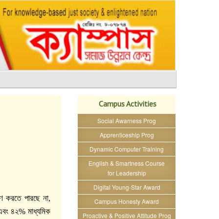
Campus Activities
Social Awarness Prog
Apprenticeship Prog
Dynamic Computer Training
English & Smartness Course
for Leadership
Digital Young-Star Award
রণ করতে পারছে না,
Campus Honesty Award
ে এবং ৪২% মাধ্যমিক
Proactive & Positive Attitude Prog