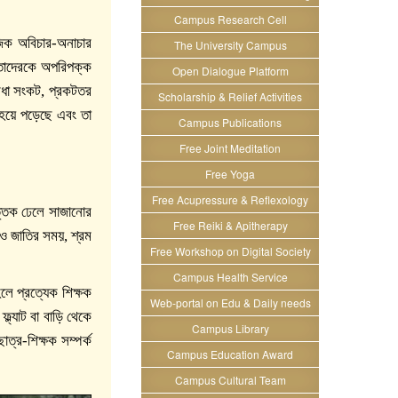
Campus Research Cell
াজিক অবিচার-অনাচার
The University Campus
ে তাদেরকে অপরিপক্ক
Open Dialogue Platform
মেধা সংকট, প্রকটতর
Scholarship & Relief Activities
ি হয়ে পড়েছে এবং তা
Campus Publications
Free Joint Meditation
Free Yoga
Free Acupressure & Reflexology
্তিক ঢেলে সাজানোর
Free Reiki & Apitherapy
শ ও জাতির সময়, শ্রম
Free Workshop on Digital Society
Campus Health Service
লে প্রত্যেক শিক্ষক
Web-portal on Edu & Daily needs
ফ্ল্যাট বা বাড়ি থেকে
Campus Library
ত্র-শিক্ষক সম্পর্ক
Campus Education Award
Campus Cultural Team