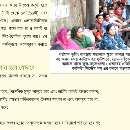
ি সবার জন্য উত্তম পন্থা হতে
ফ্ট (৭টা থেকে ১০টা/১১টা) এবং
ে পারে। এভাবে এলাকাভিত্তিক
 যায়; যাতে বাবা-মা’র চাকরি বা
 দিবা-ট্রাফিক হ্রাস পায়। সে
ো কার্যক্রমে অংশগ্রহণ করতে
বান হবে যেভাবে-
; ফলে যানজট থাকবে না, সড়ক
 হবে; বৈদেশিক মুদ্রা সাশ্রয় হবে এবং জাতীয় অর্থের অপচয় কমবে;
্ষার্থীর পেছনে অভিভাবকের টেনশন থাকবে না এবং অর্থব্যয় হবে না;
ধ হবে;
য়নে তৎপর হবেন; সন্তানকে অন্য শহরে বা বিদেশে পাঠাতে হবে না;