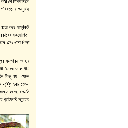
 করে সে শিক্ষালয়কে
রিবর্তনের অসুবিধা
 করে পার্শ্ববর্তী
সরকারের সহযোগিতা,
বে এবং থানা শিক্ষা
্ধির সম্ভাবনা ও হার
ং তা Accurate নাও
ঠিন কিছু নয়। যেমন
াস-বৃদ্ধি হবার তেমন
্যক্ত হচ্ছে, তেমনি
য় প্রাইমারি স্কুলের