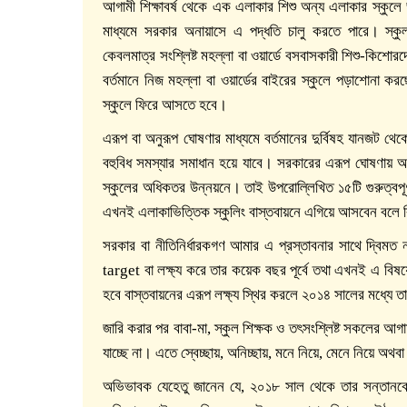
আগামী শিক্ষাবর্ষ থেকে এক এলাকার শিশু অন্য এলাকার স্কুলে ভ
মাধ্যমে সরকার অনায়াসে এ পদ্ধতি চালু করতে পারে। স্কুল ক
কেবলমাত্র সংশ্লিষ্ট মহল্লা বা ওয়ার্ডে বসবাসকারী শিশু-কিশো
বর্তমানে নিজ মহল্লা বা ওয়ার্ডের বাইরের স্কুলে পড়াশোনা ক
স্কুলে ফিরে আসতে হবে।
এরূপ বা অনুরূপ ঘোষণার মাধ্যমে বর্তমানের দুর্বিষহ যানজট থেক
বহুবিধ সমস্যার সমাধান হয়ে যাবে। সরকারের এরূপ ঘোষণায়
স্কুলের অধিকতর উন্নয়নে। তাই উপরোল্লিখিত ১৫টি গুরুত্বপূর
এখনই এলাকাভিত্তিক স্কুলিং বাস্তবায়নে এগিয়ে আসবেন বলে 
সরকার বা নীতিনির্ধারকগণ আমার এ প্রস্তাবনার সাথে দ্বিমত ন
target বা লক্ষ্য করে তার কয়েক বছর পূর্বে তথা এখনই এ বিষয়
হবে বাস্তবায়নের এরূপ লক্ষ্য স্থির করলে ২০১৪ সালের মধ্যে ত
জারি করার পর বাবা-মা, স্কুল শিক্ষক ও তৎসংশ্লিষ্ট সকলের আগ
যাচ্ছে না। এতে স্বেচ্ছায়, অনিচ্ছায়, মনে নিয়ে, মেনে নিয়ে অথবা 
অভিভাবক যেহেতু জানেন যে, ২০১৮ সাল থেকে তার সন্তানকে পার্শ