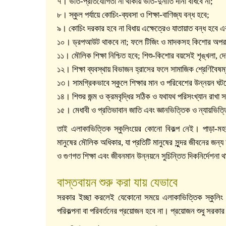
৭। ভর্তি-প্রতিযোগিতা না থাকায় ভর্তি-দুর্নীতি দানা বাঁধবে না;
৮। স্কুল পর্যায়ে কোচিং-ব্যবসা ও শিক্ষা-বাণিজ্য বন্ধ হবে;
৯। কোচিং দরকার হবে না বিধায় এক্ষেত্রেও যাতায়াত বন্ধ হবে 
১০। ড্রপআউট থাকবে না; ফলে টিজিং ও মাদকসহ কিশোর অপরাধ
১১। মৌলিক শিক্ষা নিশ্চিত হবে; শিশু-কিশোর বয়সেই শৃঙ্খলা, দেশপ
১২। শিক্ষা ব্যবস্থায় বিভাজন হ্রাসের ফলে সামাজিক শ্রেণিবৈষম্
১৩। সামগ্রিকভাবে স্কুলে শিক্ষার মান ও পরিবেশের উন্নয়ন ঘট
১৪। শিশুর জন্ম ও ক্রমবৃদ্ধির সঠিক ও যথাযথ পরিসংখ্যান রাখা 
১৫। মেধাবী ও প্রতিভাবান জাতি এবং জ্ঞানভিত্তিক ও ন্যায়ভ
তাই এলাকাভিত্তিক স্কুলিংয়ের কোনো বিকল্প নেই। পাড়া-মহল্
মানুষের মৌলিক অধিকার, যা প্রতিটি মানুষের সুন্দর জীবনের জন্
ও গুণগত শিক্ষা এবং জীবনমান উন্নয়নে সুচিন্তিত দিকনির্দেশনা থ
বাস্তবায়ন শুরু করা যায় যেভাবে
সরকার ইচ্ছা করলেই যেকোনো সময়ে এলাকাভিত্তিক স্কুলিং
পরিকল্পনা বা পরিবর্তনের প্রয়োজন হবে না। প্রয়োজন শুধু সরকার