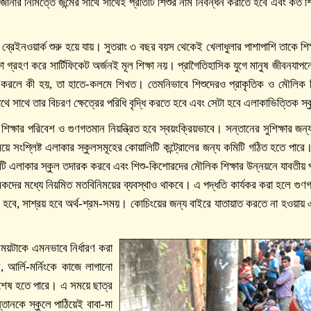
নার নিমিত্তে জন্মের সাথে সাথেই প্রতিটি শিশুর নাম নিবন্ধন করাতে হবে এবং কত শি
 ব্রেইনওয়ার্ক শুরু হয়ে যায়। সুতরাং ৩ বছর বয়স থেকেই খেলাধুলার পাশাপাশি তাকে শিক
ষা গ্রহণ করে সার্টিফিকেট অর্জনই মূল শিক্ষা নয়। প্রাগৈতিহাসিক যুগে মানুষ জীবনযাপন
 করলে কী হয়, তা হাতে-কলমে শিখত। তেমনিভাবে শিশুদেরও প্রাকৃতিক ও মৌলিক শিক্
 সাথে তার বিচরণ ক্ষেত্রের পরিধি বৃদ্ধি করতে হবে এবং সেটা হবে এলাকাভিত্তিক স্ক
হের শিক্ষার পরিবেশ ও গুণগতমান নিয়ন্ত্রিত হবে স্বয়ংক্রিয়ভাবে। সন্তানের সুশিক্ষার
ময়ে সংশ্লিষ্ট এলাকার স্কুলসমূহের কোয়ালিটি কন্ট্রোলের জন্য কমিটি গঠিত হতে পার
কমিটি এলাকার স্কুল তদারক করবে এবং শিশু-কিশোরদের মৌলিক শিক্ষার উন্নয়নে যাবতীয় 
িভাবকদের মধ্যে নিয়মিত মতবিনিময়ের ব্যবস্থাও থাকবে। এ পদ্ধতি কার্যকর করা হলে গুণগত
বে, সাশ্রয় হবে অর্থ-শ্রম-সময়। কোচিংয়ের জন্য বাইরে যাতায়াত করতে না হওয়ায় এ 
সময়টাকে এমনভাবে নির্ধারণ করা
 আর্লি-মর্নিংকে কাজে লাগানো
য় শেষ হতে পারে। এ সময়ে ছাত্র
্তানকে স্কুলে পাঠিয়েই বাবা-মা