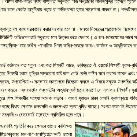
পন বাসা-বাড়ির ন্যায় পার্শ্ববর্তী স্কুলকে নিজ সন্তানের লালনকেন্দ্র হিসেবে গ্রহণ
ফলে কেউই অসুবিধায় পড়ার বা ক্ষতিগ্রস্ত হবার সম্ভাবনা থাকবে না। পদ্ধতিগত প
ান্ত বহু কাজ সরকারের করার দরকার হবে না। জনতা নিজেদের প্রয়োজনে নিজেদের মতো
। কমিউনিটি অভিভাবকরাই স্কুলের মান উন্নত করে ফেলবে। এ জন-মনোযোগের সাথে 
ত্রণালয়/বিভাগ তার অধীন প্রাথমিক শিক্ষা অধিদপ্তরকে আরও কার্যকর ও আধুনিকায়ন কর
ে বর্তমানে কত স্কুল এবং কত শিক্ষার্থী আছে, ভবিষ্যতে ঐ ওয়ার্ডে শিক্ষার্থী হ্রাস-বৃদ
যত শিক্ষার্থী হ্রাস-বৃদ্ধির সম্ভাবনা জরিপকে কেউ কেউ কঠিন মনে করতে পারেন এব
উন্নয়ন, উপযোগিতা ও সম্ভাব্য জনচাপকে বিবেচনা করলে এ বিষয়ে সম্যক উপলব্ধি ক
না বরং কমবে। সদরঘাটের লঞ্চ ঘাটের অত্যাবশ্যকীয়তার কারণে সে এলাকার শিক্ষার্থীর হ্র
ে শিশু শিক্ষার্থীর সংখ্যা অনেক বাড়বে। কারণ পুরাতন ঢাকা যেমনি ক্রমান্বয়ে পরিত
ত হচ্ছে বিধায় সেখানে জনবসতি ও জনসংখ্যা দ্রুত বৃদ্ধি পাচ্ছে। সংগত কারণেই উত্তরা
 সরকারি ও বেসরকারি উদ্যোগে প্রতিষ্ঠিত হতে পারে।
গণই প্রতিষ্ঠা করে ফেলবে তাদের কাক্সিক্ষত
িষ্ঠিত স্কুলের মান-গুণ-জনপ্রিয়তা সবই ভালো