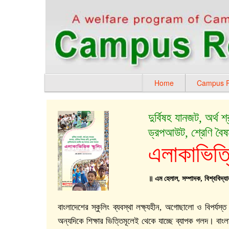
Home
Campus R
দুর্বিষহ যানজট, অর্থ
ড্রপআউট, শ্রেণি বৈষ
এলাকাভিত্ত
॥ এম হেলাল, সম্পাদক, বিশ্ববিদ্যা
বাংলাদেশের স্কুলিং ব্যবস্থা লক্ষ্যহীন, অগোছালো ও বিপর্
অন্যদিকে শিক্ষার ভিত্তিমূলেই থেকে যাচ্ছে ব্যাপক গলদ। বাং