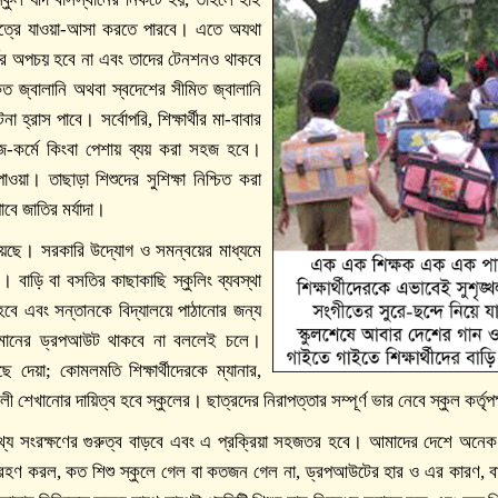
থে একত্রে যাওয়া-আসা করতে পারবে। এতে অযথা
্থের অপচয় হবে না এবং তাদের টেনশনও থাকবে
নীকৃত জ্বালানি অথবা স্বদেশের সীমিত জ্বালানি
না হ্রাস পাবে। সর্বোপরি, শিক্ষার্থীর মা-বাবার
াজ-কর্মে কিংবা পেশায় ব্যয় করা সহজ হবে।
া। তাছাড়া শিশুদের সুশিক্ষা নিশ্চিত করা
বে জাতির মর্যাদা।
রয়েছে। সরকারি উদ্যোগ ও সমন্বয়ের মাধ্যমে
। বাড়ি বা বসতির কাছাকাছি স্কুলিং ব্যবস্থা
হবে এবং সন্তানকে বিদ্যালয়ে পাঠানোর জন্য
তমানের ড্রপআউট থাকবে না বললেই চলে।
ে দেয়া; কোমলমতি শিক্ষার্থীদেরকে ম্যানার,
বলী শেখানোর দায়িত্ব হবে স্কুলের। ছাত্রদের নিরাপত্তার সম্পূর্ণ ভার নেবে স্কুল কর্তৃপ
থ্য সংরক্ষণের গুরুত্ব বাড়বে এবং এ প্রক্রিয়া সহজতর হবে। আমাদের দেশে অনেক ক্
গ্রহণ করল, কত শিশু স্কুলে গেল বা কতজন গেল না, ড্রপআউটের হার ও এর কারণ, বা