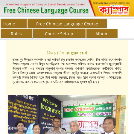
Home
Free Chinese Language Course
Rules
Course Set-up
Album
ফ্রি চায়নিজ ল্যাঙ্গুয়েজ কোর্স
ছাত্র-যুব উন্নয়নে ক্যাম্পাস’র নয়া কর্মসূচি ফ্রি চায়নিজ ল্যাঙ্গুয়েজ কোর্স। চীনা ভাষায় কথোপকথন
শিক্ষার মাধ্যমে দেশের বিপুল জনশক্তিকে দক্ষ জনসম্পদে পরিণত করতে ক্যাম্পাস’র সুদূরপ্রসারী
উদ্যোগ এটি। এর মাধ্যমে মাতৃভাষা বাংলায় দক্ষতার পাশাপাশি অপ্রতিরোধ্য অর্থনৈতিক শক্তি
চীনের নিজস্ব ভাষায় কথোপকথনের মাধ্যমে জীবনে সমৃদ্ধি আনয়ন; একাডেমিক শিক্ষার পাশাপাশি
কর্মমুখী শিক্ষায় শিক্ষিত হতে চীনা ভাষার ব্যবহার; চীনের সাথে শিল্প-ব্যবসা-বাণিজ্য ও বিনিয়োগের
সুযোগলাভ এবং বেকারদের জন্য দেশে-বিদেশে কর্মসংস্থানের সুযোগ সৃষ্টি হবে।