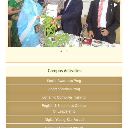
Campus Activities
Social Awarness Prog
Apprenticeship Prog
Dynamic Computer Training
English & Smartness Course
for Leadership
Digital Young-Star Award
Campus Honesty Award