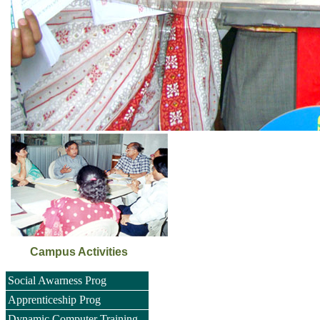
Campus Activities
Social Awarness Prog
Apprenticeship Prog
Dynamic Computer Training