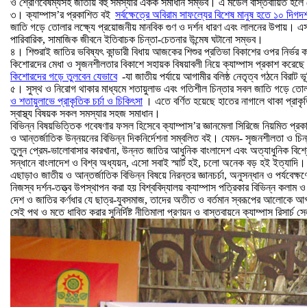
ও শ্রেণিবৈষম্যসহ জাতীয় বহু সমস্যার একক সমাধান সম্ভব। এ মডেল বাস্তবায়িত হলে দে
৩। ক্যাম্পাস’র প্রকাশিত বই
সর্বক্ষেত্রে অবিরাম সাফল্যের বিশেষ মানুষ হতে ১০ দিগদর্
জাতি গড়ে তোলার লক্ষ্যে প্রয়োজনীয় মানবিক গুণ ও দর্শন ধারণ এবং লালনের উপায়। এ
পারিবারিক, সামাজিক জীবনে ইতিবাচক চিন্তা-চেতনার উন্মেষ ঘটানো সম্ভব।
৪। শিশুরাই জাতির ভবিষ্যৎ কান্ডারী বিধায় আজকের শিশুর প্রতিভা বিকাশের ওপর নির্ভ
কিশোরদের মেধা ও সৃজনশীলতার বিকাশে সহায়ক বিষয়াবলী নিয়ে ক্যাম্পাস প্রকাশ করেছ
কিশোরদের গড়ে তুলবেন যেভাবে
-যা জাতীয় পর্যায়ে আগামীর বলিষ্ঠ নেতৃত্ব গঠনে বিরাট ভ
৫। সুস্থ ও নিরোগ থাকার মাধ্যমে শতায়ুলাভ এবং গতিশীল চিন্তার সবল জাতি গড়ে তো
ও শতায়ুলাভে প্রাকৃতিক চর্চা ও চিকিৎসা
। এতে বর্ণিত হয়েছে হাতের নাগালে থাকা প্রা
স্বাস্থ্য বিষয়ক সকল সমস্যার সহজ সমাধান।
বিভিন্ন বিষয়ভিত্তিক গবেষণার ফসল হিসেবে ক্যাম্পাস’র জ্ঞানমেলা সিরিজে নিয়মিত প্রকাশ
ও আন্তর্জাতিক উন্নয়নের বিভিন্ন দিকনির্দেশনা সম্বলিত বই। যেমন- সৃজনশীলতা ও চিন্ত
তুলুন প্রেম-ভালোবাসার কারখানা, উন্নত জাতির আধুনিক বাংলাদেশ এবং অত্যাধুনিক বি
সন্ধানে বাংলাদেশ ও বিশ্ব অধ্যয়ন, এসো সবাই স্মার্ট হই, চলো অনেক বড় হই ইত্যাদি।
এছাড়াও জাতীয় ও আন্তর্জাতিক বিভিন্ন বিষয়ে নিরন্তর জ্ঞানচর্চা, অনুসন্ধান ও পর্যবেক্ষণ
নিজস্ব দর্শন-তত্ত্ব উপস্থাপন করা হয় বিশ্ববিদ্যালয় ক্যাম্পাস পত্রিকার বিভিন্ন কলাম
দেশ ও জাতির কর্ণধার যে ছাত্র-যুবসমাজ, তাদের অতীত ও বর্তমান স্বরূপের আলোকে আগাম
সেই পথ ও মতে ধাবিত করার সুনির্দিষ্ট নীতিমালা প্রণয়ন ও বাস্তবায়নে ক্যাম্পাস রিসার্চ স