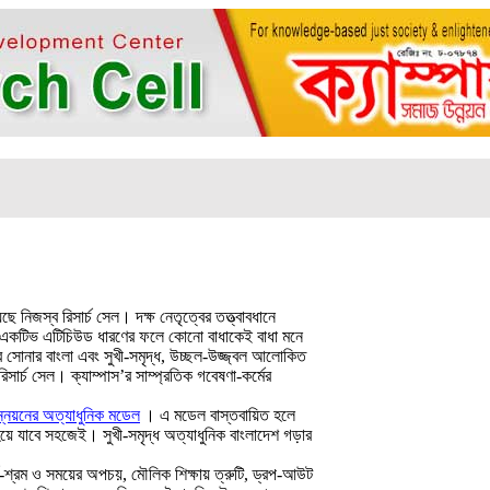
ে নিজস্ব রিসার্চ সেল। দক্ষ নেতৃত্বের তত্ত্বাবধানে
প্রোএকটিভ এটিচিউড ধারণের ফলে কোনো বাধাকেই বাধা মনে
র সোনার বাংলা এবং সুখী-সমৃদ্ধ, উচ্ছল-উজ্জ্বল আলোকিত
রিসার্চ সেল। ক্যাম্পাস’র সাম্প্রতিক গবেষণা-কর্মের
্নয়নের অত্যাধুনিক মডেল
। এ মডেল বাস্তবায়িত হলে
ান হয়ে যাবে সহজেই। সুখী-সমৃদ্ধ অত্যাধুনিক বাংলাদেশ গড়ার
অর্থ-শ্রম ও সময়ের অপচয়, মৌলিক শিক্ষায় ত্রুটি, ড্রপ-আউট