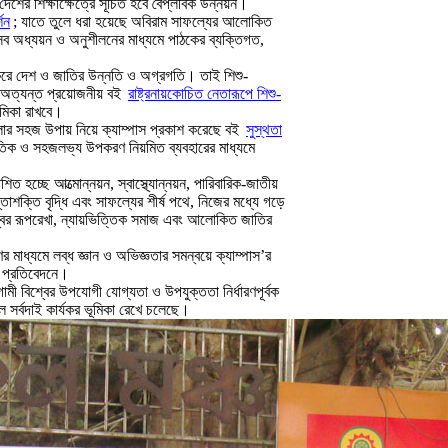
শের শিক্ষাক্ষেত্রে সূচিত হবে বৈপ্লবিক উন্নয়ন।
শন
; যাতে তুলে ধরা হয়েছে অবিরাম সাফল্যের আলোকিত
সব অধ্যয়ন ও অনুশীলনের মাধ্যমে পাঠকের ব্যক্তিগত,
র করে দেশ ও জাতির উন্নতি ও অগ্রগতি। তাই শিশু-
ে অত্যন্ত প্রয়োজনীয় বই
রাষ্ট্রনায়কোচিত নেতারূপে শিশু-
ূমিকা রাখবে।
লার সহজ উপায় নিয়ে ক্যাম্পাস প্রকাশ করেছে বই
সুস্থতা
কৃতিক ও সহজলভ্য উপকরণ নিয়মিত ব্যবহারের মাধ্যমে
িত হচ্ছে আত্মোন্নয়ন, স্বাস্থ্যোন্নয়ন, পারিবারিক-জাতীয়
াশক্তি বৃদ্ধি এবং সাফল্যের শীর্ষ পথে, নিজের মধ্যে গড়ে
শ্বের রূপরেখা, ন্যায়ভিত্তিক সমাজ এবং আলোকিত জাতির
ের মাধ্যমে লব্ধ জ্ঞান ও অভিজ্ঞতার সমন্বয়ে ক্যাম্পাস’র
 ও প্রতিবেদনে।
ী বিশ্বের উপযোগী যোগ্যতা ও উপযুক্ততা নির্ধারণপূর্বক
েল সর্বদাই কার্যকর ভূমিকা রেখে চলেছে।