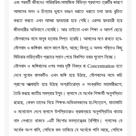
এবং পরবর্তী জীবনেও পারিবারিক-সামাজিক বিভিন্ন প্রথাগত ত্রুটির কারণে
আমাদের মনন ও চিন্তার ভুবনে ভাঙন ধরাতে ধরাতে তথা হৃদয় খন্ডিত
করতে করতে এখন আমরা হৃদয়হারা হয়ে গেছি। এরপর হৃদয়হরী হয়ে
জীবনহরীর অভিযানে নেমেছি। আর তাইতো এখন শিক্ষা ও আদর্শ ছেড়ে
মৌলবাদের নামে মানুষ হত্যায় লিপ্ত হয়েছি। আমাদের মনে রাখতে হবে-
মৌলবাদ ও জঙ্গিবাদ কালে কালে ছিল, আছে; কিন্তু এ অশুভ শক্তিও কিছু
মিডিয়ার দায়িত্বহীন প্রচারে স্থান পেয়ে বিকশিত হবার সুযোগ নিচ্ছে।
মৌলবাদ ও জঙ্গিবাদের ওপর সবার দৃষ্টি নিবদ্ধ বা Concentration হতে
দেখে সুবোধ বালকটিও এখন জঙ্গি হয়ে উঠছে, মৌলবাদের নামে কচি
প্রাণের আত্মাহুতি হয়ে উঠছে অপ্রতিরোধ্য ও সংক্রমিত মহামারীরূপে;
তৈরি করছে জাতীয় সমস্যার ইস্যু। ক্লাসে যে অর্ধেক শিক্ষার্থী অনুপস্থিত
রয়েছে, কেবল তাদের নিয়ে শিক্ষক-অভিভাবকদের হা-পিত্তেশ, মাতামাতি
ও মনোযোগ দেখে ক্লাসে উপস্থিতরাও ক্রমান্বয়ে অনুপস্থিতির খাতায়
নাম লেখাতে থাকবে -এটি কিশোর মনস্তত্ত্বের বৈশিষ্ট্য। গ্লাসের যে
অর্ধেক অংশ খালি, সেদিকে কম তাকিয়ে যে অর্ধেকে পানি আছে, সেদিকে