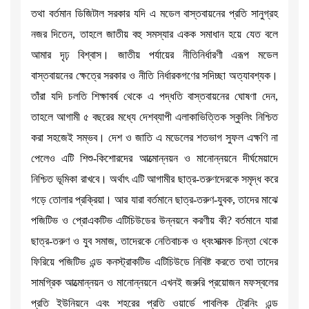
তথা বর্তমান ডিজিটাল সরকার যদি এ মডেল বাস্তবায়নের প্রতি সানুগ্রহ
নজর দিতেন, তাহলে জাতীয় বহু সমস্যার একক সমাধান হয়ে যেত বলে
আমার দৃঢ় বিশ্বাস। জাতীয় পর্যায়ের নীতিনির্ধারণী এরূপ মডেল
বাস্তবায়নের ক্ষেত্রে সরকার ও নীতি নির্ধারকগণের সদিচ্ছা অত্যাবশ্যক।
তাঁরা যদি চলতি শিক্ষাবর্ষ থেকে এ পদ্ধতি বাস্তবায়নের ঘোষণা দেন,
তাহলে আগামী ৫ বছরের মধ্যে দেশব্যাপী এলাকাভিত্তিক স্কুলিং নিশ্চিত
করা সহজেই সম্ভব। দেশ ও জাতি এ মডেলের শতভাগ সুফল এক্ষণি না
পেলেও এটি শিশু-কিশোরদের আত্মোন্নয়ন ও মানোন্নয়নে দীর্ঘমেয়াদে
নিশ্চিত ভূমিকা রাখবে। অর্থাৎ এটি আগামীর ছাত্র-তরুণদেরকে সমৃদ্ধ করে
গড়ে তোলার প্রক্রিয়া। আর যারা বর্তমানে ছাত্র-তরুণ-যুবক, তাদের মাঝে
পজিটিভ ও প্রোএকটিভ এটিচিউডের উন্নয়নে করণীয় কী? বর্তমানে যারা
ছাত্র-তরুণ ও যুব সমাজ, তাদেরকে নেতিবাচক ও ধ্বংসাত্মক চিন্তা থেকে
ফিরিয়ে পজিটিভ এন্ড কনস্ট্রাকটিভ এটিচিউডে নিবিষ্ট করতে তথা তাদের
সামগ্রিক আত্মোন্নয়ন ও মানোন্নয়নে এখনই জরুরি প্রয়োজন মফস্বলের
প্রতি ইউনিয়নে এবং শহরের প্রতি ওয়ার্ডে পাবলিক ট্রেনিং এন্ড