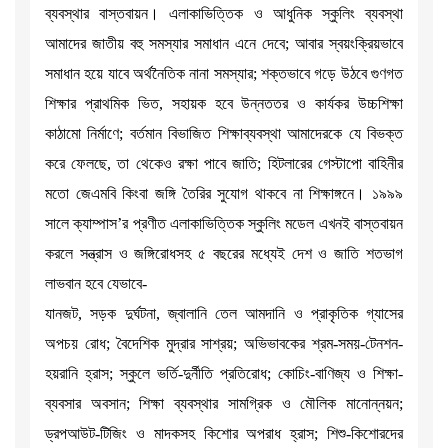
ব্যবস্থার বাস্তবায়ন। এলাকাভিত্তিক ও আধুনিক স্কুলিং ব্যবস্থা
আমাদের জাতীয় বহু সমস্যার সমাধান এনে দেবে; আবার স্বয়ংক্রিয়ভাবে
সমাধান হয়ে যাবে অর্থনৈতিক নানা সমস্যার; শক্তভাবে গড়ে উঠবে গুণগত
শিক্ষার প্রাথমিক ভিত, সহায়ক হবে উন্নততর ও কার্যকর উচ্চশিক্ষা
কাঠামো নির্মাণে; বর্তমান বিভাজিত শিক্ষাব্যবস্থা আমাদেরকে যে বিভক্ত
করে ফেলছে, তা থেকেও রক্ষা পাবে জাতি; হিটলারের গেস্টাপো বাহিনীর
মতো জেএমবি কিংবা জঙ্গি তৈরির সুযোগ থাকবে না শিক্ষাঙ্গনে। ১৯৯৯
সালে ক্যাম্পাস’র প্রণীত এলাকাভিত্তিক স্কুলিং মডেল এখনই বাস্তবায়ন
করলে সন্ত্রাস ও জঙ্গিরোধসহ ৫ বছরের মধ্যেই দেশ ও জাতি শতভাগ
লাভবান হবে যেভাবে-
যানজট, সড়ক দুর্ঘটনা, জ্বালানি তেল আমদানি ও প্রাকৃতিক গ্যাসের
অপচয় রোধ; বৈদেশিক মুদ্রার সাশ্রয়; অভিভাবকের শ্রম-সময়-টেনশন-
হয়রানি হ্রাস; স্কুলে ভর্তি-দুর্নীতি প্রতিরোধ; কোচিং-বাণিজ্য ও শিক্ষা-
ব্যবসার অবসান; শিক্ষা ব্যবস্থার সামগ্রিক ও মৌলিক মানোন্নয়ন;
ড্রপআউট-টিজিং ও মাদকসহ কিশোর অপরাধ হ্রাস; শিশু-কিশোরদের