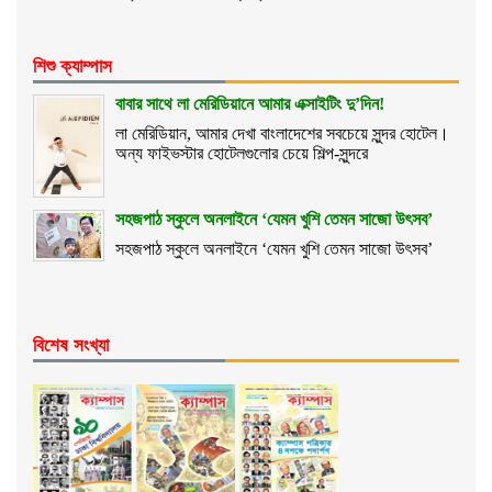
শিশু ক্যাম্পাস
বাবার সাথে লা মেরিডিয়ানে আমার এক্সাইটিং দু’দিন!
লা মেরিডিয়ান, আমার দেখা বাংলাদেশের সবচেয়ে সুন্দর হোটেল।
অন্য ফাইভস্টার হোটেলগুলোর চেয়ে শিল্প-সুন্দরে
সহজপাঠ স্কুলে অনলাইনে ‘যেমন খুশি তেমন সাজো উৎসব’
সহজপাঠ স্কুলে অনলাইনে ‘যেমন খুশি তেমন সাজো উৎসব’
বিশেষ সংখ্যা