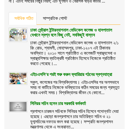
না। এটিই সময়ের নিষ্ঠুর নিয়ম; এটি ঘূর্ণমান ও বেরসিক ঘড়ির কাঁটার ...
সর্বাধিক পঠিত
সাম্প্রতিক পোস্ট
ঢাকা সেন্ট্রাল ইন্টারন্যাশনাল মেডিকেল কলেজ ও হাসপাতাল
যেখানে স্বপ্ন বলে কিছু নেই, সবকিছুই বাস্তব
ঢাকা সেন্ট্রাল ইন্টারন্যাশনাল মেডিকেল কলেজ ও হাসপাতাল ২/১
রিং রোড, শ্যামলী, মোহাম্মদপুর, ঢাকা-১২০৭ এই ঠিকানায়
অবস্থিত। ২০১০ সালে প্রতিষ্ঠিত এ কলেজটি স্বাস্থ্যসেবা ও
স্বাস্থ্যশিক্ষার ব্যতিক্রমী প্রতিষ্ঠান হিসেবে নিজেকে প্রতিষ্ঠিত
করতে পেরেছে।...
এইচএসসি’র পরই শুরু করুন ক্যারিয়ার গঠনের স্বপ্নযাত্রা
স্কুল, কলেজের পর বিশ্ববিদ্যালয়। এইচএসসির পর অলসভাবে
সময় না কাটিয়ে নিজেকে ভবিষ্যতের কঠিন সময়ের জন্য প্রস্তুত
করার এখনই সময়। বিশ্ববিদ্যালয় জীবন যে কোনো...
সিনিয়র সচিব হলেন চার সরকারি কর্মকর্তা
প্রশাসনে চারজন সচিবকে সিনিয়র সচিব হিসেবে পদোন্নতি দেয়া
হয়েছে। এছাড়া জনপ্রশাসনে চার অতিরিক্ত সচিব ও ২১
যুগ্মসচিবের দফতর বদল করা হয়েছে। সম্প্রতি জনপ্রশাসন
মন্ত্রণালয় থেকে এ সংক্রান্ত...