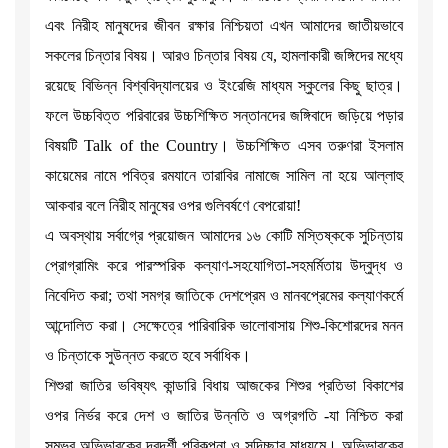
এবং নিরীহ মানুষদের জীবন রক্ষার নিশ্চিয়তা এখন আমাদের জাতীয়ভাবে
সকলের চিন্তার বিষয়। আরও চিন্তার বিষয় যে, হামলাকারী জঙ্গিদের মধ্যে
রয়েছে বিভিন্ন বিশ্ববিদ্যালয়ের ও ইংরেজি মাধ্যম স্কুলের কিছু ছাত্র।
ফলে উচ্চবিত্ত পরিবারের উচ্চশিক্ষিত সন্তানদের জঙ্গিবাদে জড়িয়ে পড়ার
বিষয়টি Talk of the Country। উচ্চশিক্ষিত এসব তরুণরা ইসলাম
কায়েমের নামে পবিত্র রমযানে তারাবির নামাজে সামিল না হয়ে আল্লাহু
আকবার বলে নিরীহ মানুষের ওপর গুলিবর্ষণে বেপরোয়া!
এ অবস্থায় সর্বাগ্রে প্রয়োজন আমাদের ১৬ কোটি মস্তিষ্ককে সুচিন্তায়
প্রোগ্রামিং করে পারস্পরিক কল্যাণ-সহযোগিতা-সহমর্মিতায় উদ্বুদ্ধ ও
নিবেদিত করা; তথা সমগ্র জাতিকে দেশপ্রেম ও মানবপ্রেমের কল্যাণকর্মে
আন্দোলিত করা। সেক্ষেত্রে পারিবারিক ভালোবাসায় শিশু-কিশোরদের মনন
ও চিন্তাকে সুউন্নত করতে হবে সর্বাধিক।
শিশুরা জাতির ভবিষ্যৎ কান্ডারি বিধায় আজকের শিশুর প্রতিভা বিকাশের
ওপর নির্ভর করে দেশ ও জাতির উন্নতি ও অগ্রগতি -যা নিশ্চিত করা
সম্ভব অভিভাবকের দূরদর্শী পরিকল্পনা ও সদিচ্ছার মাধ্যমে। অভিভাবকের