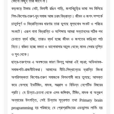
কোনো কিছুই তারা জানে না।
কড়কড়ে টাকার নোট, বিলাসী রঙিন গাড়ি, জগাখিচুড়ির ভাষা সব মিলিয়ে
শিশু-কিশোর-তরুণ-যুব সমাজ আজ চরম বিভ্রান্ত। জীবন ও জগৎ সম্পর্কে
চাতুর্যপূর্ণ ও বিভ্রান্তিকর ধারণায় তারা ভুগছে মূল্যবোধ সংকট ও পরিচয়
সংকটে। এরূপ নানা বিভ্রান্তি ও অশিক্ষায় আমরা সন্তানদের সঠিক পথ
চেনাতে ব্যর্থ হচ্ছি, তারাও ব্যর্থ হচ্ছে জীবন ও জগতের কাঙ্খিত পাঠ
নিতে। বঞ্চিত হচ্ছে মমতা ও ভালোবাসার আনন্দ থেকে; মানব সেবার তৃপ্তি
ও সুখ থেকে।
ছাত্র-তরুণদের এ অবক্ষয়ের কারণ কিন্তু আমরা এই বড়রা; অভিভাবক-
সমাজপতি-রাজনীতিকরা। আমাদের নীতি-সিদ্ধান্তের ভ্রান্তি কিংবা
অপরিপক্কতা কিশোর-তরুণ সমাজকে বিপথগামী করে তুলছে; আসক্ত
করে ফেলছে ইভটিজিং, মাদক, সন্ত্রাস ও বিভিন্ন নেগেটিভ বিষয়ের
প্রতি। যে চিন্তা-চেতনা থেকে এসব জঙ্গিবাদ, টিজিং, মাদক বা অনুরূপ
অন্যায়ের উৎপত্তি, সেই চিন্তার সূত্রপাত তথা Primary brain
programming হয় পরিবারে; যে প্রোগ্রামিংয়ের এডভান্সড লার্নিং হয়