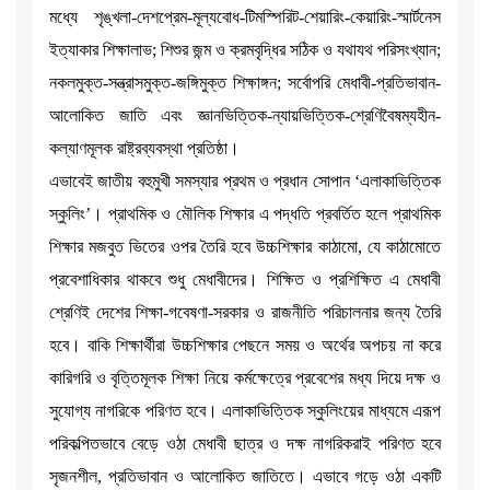
মধ্যে শৃঙ্খলা-দেশপ্রেম-মূল্যবোধ-টিমস্পিরিট-শেয়ারিং-কেয়ারিং-স্মার্টনেস
ইত্যাকার শিক্ষালাভ; শিশুর জন্ম ও ক্রমবৃদ্ধির সঠিক ও যথাযথ পরিসংখ্যান;
নকলমুক্ত-সন্ত্রাসমুক্ত-জঙ্গিমুক্ত শিক্ষাঙ্গন; সর্বোপরি মেধাবী-প্রতিভাবান-
আলোকিত জাতি এবং জ্ঞানভিত্তিক-ন্যায়ভিত্তিক-শ্রেণিবৈষম্যহীন-
কল্যাণমূলক রাষ্ট্রব্যবস্থা প্রতিষ্ঠা।
এভাবেই জাতীয় বহুমুখী সমস্যার প্রথম ও প্রধান সোপান ‘এলাকাভিত্তিক
স্কুলিং’। প্রাথমিক ও মৌলিক শিক্ষার এ পদ্ধতি প্রবর্তিত হলে প্রাথমিক
শিক্ষার মজবুত ভিতের ওপর তৈরি হবে উচ্চশিক্ষার কাঠামো, যে কাঠামোতে
প্রবেশাধিকার থাকবে শুধু মেধাবীদের। শিক্ষিত ও প্রশিক্ষিত এ মেধাবী
শ্রেণিই দেশের শিক্ষা-গবেষণা-সরকার ও রাজনীতি পরিচালনার জন্য তৈরি
হবে। বাকি শিক্ষার্থীরা উচ্চশিক্ষার পেছনে সময় ও অর্থের অপচয় না করে
কারিগরি ও বৃত্তিমূলক শিক্ষা নিয়ে কর্মক্ষেত্রে প্রবেশের মধ্য দিয়ে দক্ষ ও
সুযোগ্য নাগরিকে পরিণত হবে। এলাকাভিত্তিক স্কুলিংয়ের মাধ্যমে এরূপ
পরিকল্পিতভাবে বেড়ে ওঠা মেধাবী ছাত্র ও দক্ষ নাগরিকরাই পরিণত হবে
সৃজনশীল, প্রতিভাবান ও আলোকিত জাতিতে। এভাবে গড়ে ওঠা একটি