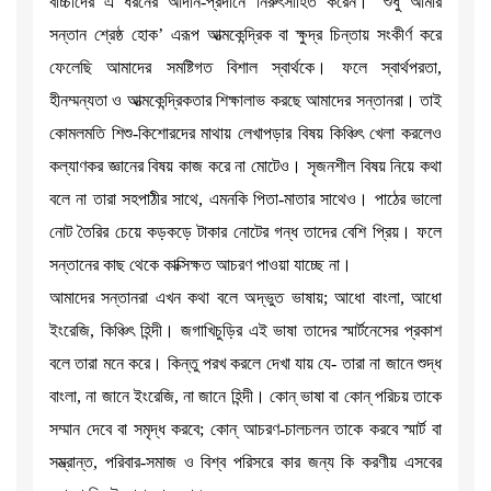
বাচ্চাদের এ ধরনের আদান-প্রদানে নিরুৎসাহিত করেন। ‘শুধু আমার
সন্তান শ্রেষ্ঠ হোক’ এরূপ আত্মকেন্দ্রিক বা ক্ষুদ্র চিন্তায় সংকীর্ণ করে
ফেলেছি আমাদের সমষ্টিগত বিশাল স্বার্থকে। ফলে স্বার্থপরতা,
হীনম্মন্যতা ও আত্মকেন্দ্রিকতার শিক্ষালাভ করছে আমাদের সন্তানরা। তাই
কোমলমতি শিশু-কিশোরদের মাথায় লেখাপড়ার বিষয় কিঞ্চিৎ খেলা করলেও
কল্যাণকর জ্ঞানের বিষয় কাজ করে না মোটেও। সৃজনশীল বিষয় নিয়ে কথা
বলে না তারা সহপাঠীর সাথে, এমনকি পিতা-মাতার সাথেও। পাঠের ভালো
নোট তৈরির চেয়ে কড়কড়ে টাকার নোটের গন্ধ তাদের বেশি প্রিয়। ফলে
সন্তানের কাছ থেকে কাক্সিক্ষত আচরণ পাওয়া যাচ্ছে না।
আমাদের সন্তানরা এখন কথা বলে অদ্ভুত ভাষায়; আধো বাংলা, আধো
ইংরেজি, কিঞ্চিৎ হিন্দী। জগাখিচুড়ির এই ভাষা তাদের স্মার্টনেসের প্রকাশ
বলে তারা মনে করে। কিন্তু পরখ করলে দেখা যায় যে- তারা না জানে শুদ্ধ
বাংলা, না জানে ইংরেজি, না জানে হিন্দী। কোন্ ভাষা বা কোন্ পরিচয় তাকে
সম্মান দেবে বা সমৃদ্ধ করবে; কোন্ আচরণ-চালচলন তাকে করবে স্মার্ট বা
সম্ভ্রান্ত, পরিবার-সমাজ ও বিশ্ব পরিসরে কার জন্য কি করণীয় এসবের