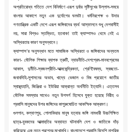
অপ্রতিরোধ্য গতিতে দেশ বিনির্মাণে এরূপ দুর্বার সৃষ্টিসুখের উল্লাস-সময়ে
বাংলার আকাশে নতুন এক দুর্যোগের ঘনঘটা। ধর্মনিরপেক্ষ ও উদার
গণতান্ত্রিক একটি দেশে এরূপ জঙ্গিবাদের ব্যর্থ আস্ফালনে শুধু দেশবাসীই
নয়, সারা বিশ্বও স্তম্ভিত, হতবাক! তাই ক্যাম্পাসও থেমে নেই এ
অস্থিরতার কারণ অনুসন্ধানে।
ক্যাম্পাস’র অনুসন্ধান মতে সামাজিক অস্থিরতা ও জঙ্গিবাদের অন্যতম
কারণ- মৌলিক শিক্ষায় ব্যাপক ত্রুটি, ন্যায়নীতি-দেশপ্রেম-মানবপ্রেমের
আকাল, দুর্নীতি-স্বজনপ্রীতি-আত্মকেন্দ্রিকতা, শ্রেণিবৈষম্য, স্বচ্ছতা-
জবাবদিহি-সুশাসনের অভাব, খাদ্যে ভেজাল ও বিষ প্রয়োগে জাতীয়
স্বাস্থ্যহানি, জিঞ্জিরা ও ইউরিয়া আক্রান্ত অর্থনীতি ইত্যাদি। এত্তসব
মৌলিক সমস্যার সাথেও নতুন উপসর্গ হিসেবে যুক্ত হয়েছে নিরীহ ও
প্রবাসি মানুষদের উপর জঙ্গিদের কাপুরুষোচিত আকস্মিক আক্রমণ।
গুলশান, কল্যাণপুর, শোলাকিয়ায় মানুষ হত্যায় জঙ্গি নামধারী উচ্চশিক্ষিত
ছাত্র-যুবকদের আত্মাহুতির অব্যাহত ঘটনাবলি দেশ ও জাতিকে দাঁড়
করিয়েছে এক নতুন প্রশ্নের মুখোমুখি। বাংলাদেশে প্রবাসি বিদেশি নাগরিক