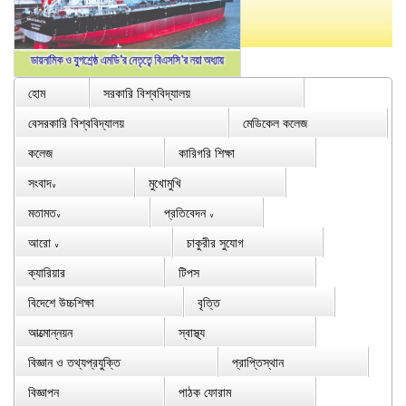
হোম
সরকারি বিশ্ববিদ্যালয়
বেসরকারি বিশ্ববিদ্যালয়
মেডিকেল কলেজ
কলেজ
কারিগরি শিক্ষা
সংবাদ
মুখোমুখি
∨
মতামত
প্রতিবেদন
∨
∨
আরো
চাকুরীর সুযোগ
∨
ক্যারিয়ার
টিপস
বিদেশে উচ্চশিক্ষা
বৃত্তি
আত্মোন্নয়ন
স্বাস্থ্য
বিজ্ঞান ও তথ্যপ্রযুক্তি
প্রাপ্তিস্থান
বিজ্ঞাপন
পাঠক ফোরাম