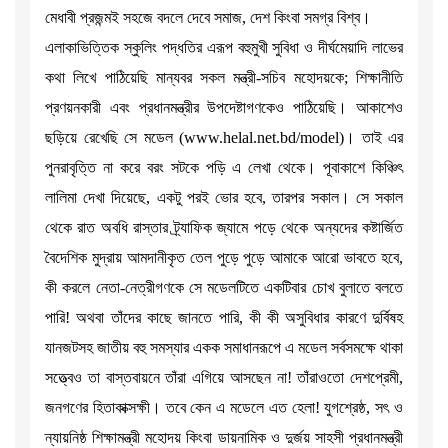
মেধাবী প্রজন্মই সহজে বদলে দেবে সমাজ, দেশ কিংবা সমগ্র বিশ্ব।
এলাকাভিত্তিক স্কুলিং পদ্ধতির এরূপ বহুমুখী সুবিধা ও দীর্ঘমেয়াদি লাভের
কথা লিখে পাঠিয়েছি মান্যবর সকল মন্ত্রী-সচিব মহোদয়কে; শিক্ষানীতি
প্রণয়নকারী এবং প্রধানমন্ত্রীর উপদেষ্টাগণকেও পাঠিয়েছি। আকাশেও
ছড়িয়ে রেখেছি সে মডেল (www.helal.net.bd/model)। তাই এর
পুনরাবৃত্তি না করে বরং সটকে পড়ি এ লেখা থেকে। পূবাকাশে কিঞ্চিৎ
লালিমা দেখা দিয়েছে, একটু পরই ভোর হবে, তারপর সকাল। সে সকাল
থেকে রাত অবধি রাস্তার ট্র্যাফিক জ্যামে পড়ে থেকে অন্যদের কষ্টার্জিত
বৈদেশিক মুদ্রায় আমদানীকৃত তেল পুড়ে পুড়ে আমাকে আরো ভাবতে হবে,
কী করলে নেতা-নেত্রীগণকে সে মডেলটিতে একটিবার চোখ বুলাতে বলতে
পারি! অথবা তাঁদের কাছে জানতে পারি, কী কী অসুবিধার কারণে দুর্বিষহ
যানজটসহ জাতীয় বহু সমস্যার একক সমাধানরূপে এ মডেল সর্বসমক্ষে থাকা
সত্ত্বেও তা বাস্তবায়নে তাঁরা এগিয়ে আসছেন না! তাঁরাওতো দেশপ্রেমী,
জনগণের হিতাকাক্সক্ষী। তবে কেন এ মডেলে এত হেলা! যুগশ্রেষ্ঠ, সৎ ও
ন্যায়নিষ্ঠ শিক্ষামন্ত্রী মহোদয় কিংবা ডায়নামিক ও দুর্জয় সাহসী প্রধানমন্ত্রী