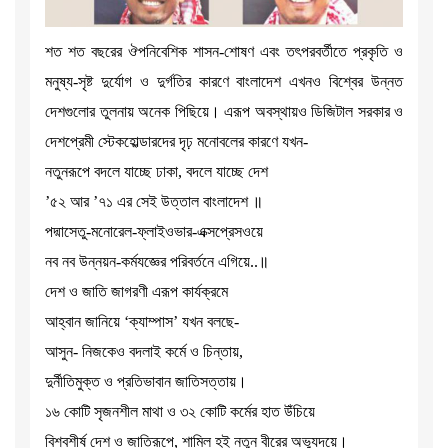
শত শত বছরের ঔপনিবেশিক শাসন-শোষণ এবং তৎপরবর্তীতে প্রকৃতি ও
মনুষ্য-সৃষ্ট দুর্যোগ ও দুর্গতির কারণে বাংলাদেশ এখনও বিশ্বের উন্নত
দেশগুলোর তুলনায় অনেক পিছিয়ে। এরূপ অবস্থায়ও ডিজিটাল সরকার ও
দেশপ্রেমী স্টেকহোল্ডারদের দৃঢ় মনোবলের কারণে যখন-
নতুনরূপে বদলে যাচ্ছে ঢাকা, বদলে যাচ্ছে দেশ
’৫২ আর ’৭১ এর সেই উত্তাল বাংলাদেশ ॥
পদ্মাসেতু-মনোরেল-ফ্লাইওভার-এক্সপ্রেসওয়ে
নব নব উন্নয়ন-কর্মযজ্ঞের পরিবর্তনে এগিয়ে..॥
দেশ ও জাতি জাগরণী এরূপ কার্যক্রমে
আহ্বান জানিয়ে ‘ক্যাম্পাস’ যখন বলছে-
আসুন- নিজকেও বদলাই কর্মে ও চিন্তায়,
দুর্নীতিমুক্ত ও প্রতিভাবান জাতিসত্তায়।
১৬ কোটি সৃজনশীল মাথা ও ৩২ কোটি কর্মের হাত উঁচিয়ে
বিশ্বশীর্ষ দেশ ও জাতিরূপে, শামিল হই নতুন বীরের অভ্যুদয়ে।