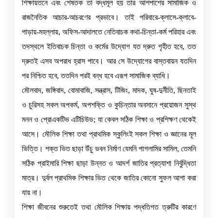
শিক্ষায়তনে এবং শেষতক তা বদ্ধমূল হয় তার আশপাশের সামাজিক ও
রাজনৈতিক আচার-আচরণের প্রভাবে। তাই পরিবারে-ক্লাসে-ক্লাবে-
পাড়ায়-মহল্লায়, অফিস-আদালতে নেতিবাচক কথা-চিন্তা-কর্ম পরিহার এবং
তদস্থলে ইতিবাচক চিন্তা ও কর্মের উদ্যোগ যত দ্রুত গৃহীত হবে, তত
দ্রুতই এসব অপরাধ হ্রাস পাবে। আর সে উদ্যোগের বাস্তবায়ন যতদিন
পর নিশ্চিত হবে, ততদিন পরই বন্ধ হবে এরূপ সামাজিক ব্যাধি।
মৌলবাদ, জঙ্গিবাদ, বোমাবাজি, সন্ত্রাস, টিজিং, মাদক, ঘুষ-দুর্নীতি, ছিনতাই
ও চুরিসহ সকল অপকর্ম, অপশক্তি ও কুচিন্তার অবসানে প্রয়োজন সুস্থ
মনন ও প্রোএকটিভ এটিচিউড; যা কেবল সঠিক শিক্ষা ও প্রশিক্ষণ থেকেই
আসে। মৌলিক শিক্ষা তথা প্রাথমিক স্কুলিংই সকল শিক্ষা ও জ্ঞানের মূল
ভিত্তি। শক্ত ভিত ছাড়া উঁচু ভবন নির্মাণ যেমনি পাগলামির সামিল, তেমনি
সঠিক প্রাইমারি শিক্ষা ছাড়া উন্নত ও আদর্শ জাতির প্রত্যাশা নির্বুদ্ধিতা
মাত্র। দুর্বল প্রাথমিক শিক্ষার ভিত থেকে জাতির কোনো সুফল আশা করা
যায় না।
শিক্ষা জীবনের শুরুতেই তথা মৌলিক শিক্ষায় পদ্ধতিগত ত্রুটির কারণে