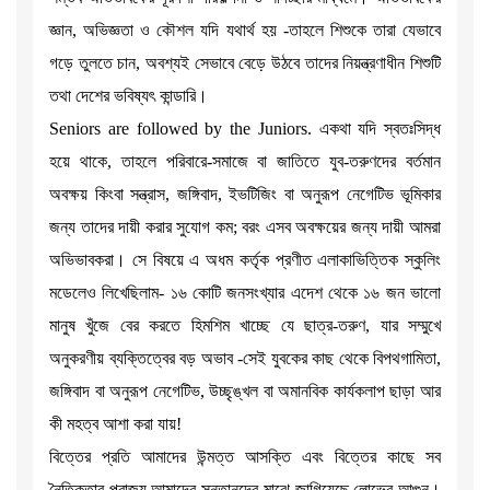
জ্ঞান, অভিজ্ঞতা ও কৌশল যদি যথার্থ হয় -তাহলে শিশুকে তারা যেভাবে
গড়ে তুলতে চান, অবশ্যই সেভাবে বেড়ে উঠবে তাদের নিয়ন্ত্রণাধীন শিশুটি
তথা দেশের ভবিষ্যৎ কান্ডারি।
Seniors are followed by the Juniors. একথা যদি স্বতঃসিদ্ধ
হয়ে থাকে, তাহলে পরিবারে-সমাজে বা জাতিতে যুব-তরুণদের বর্তমান
অবক্ষয় কিংবা সন্ত্রাস, জঙ্গিবাদ, ইভটিজিং বা অনুরূপ নেগেটিভ ভূমিকার
জন্য তাদের দায়ী করার সুযোগ কম; বরং এসব অবক্ষয়ের জন্য দায়ী আমরা
অভিভাবকরা। সে বিষয়ে এ অধম কর্তৃক প্রণীত এলাকাভিত্তিক স্কুলিং
মডেলেও লিখেছিলাম- ১৬ কোটি জনসংখ্যার এদেশ থেকে ১৬ জন ভালো
মানুষ খুঁজে বের করতে হিমশিম খাচ্ছে যে ছাত্র-তরুণ, যার সম্মুখে
অনুকরণীয় ব্যক্তিত্বের বড় অভাব -সেই যুবকের কাছ থেকে বিপথগামিতা,
জঙ্গিবাদ বা অনুরূপ নেগেটিভ, উচ্ছৃঙ্খল বা অমানবিক কার্যকলাপ ছাড়া আর
কী মহত্ব আশা করা যায়!
বিত্তের প্রতি আমাদের উন্মত্ত আসক্তি এবং বিত্তের কাছে সব
নৈতিকতার পরাজয় আমাদের সন্তানদের মাঝে জাগিয়েছে লোভের আগুন।