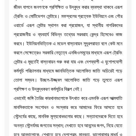
জীবন যাপনে জনগণকে প্রশিক্ষিত ও উদ্বুদ্ধ করার ব্যবস্থা থাকবে এরূপ
ট্রেনিং ও মোটিভেশন সেন্টারে। মফস্বলের প্রত্যেক ইউনিয়নে এবং পৌর
ওয়ার্ডে এরূপ সেন্টার স্থাপন করা প্রয়োজন, যা স্থানীয় নাগরিকদের
প্রয়োজনীয় ও ব্যবহার্য বিভিন্ন তথ্যের সরবরাহ কেন্দ্র হিসেবেও কাজ
করবে। ইউনিয়নভিত্তিক এ মডেল বাস্তবায়ন সুদূরপরাহত বলে কেউ মনে
করলে সেক্ষেত্রেও সরকারি নেতৃত্বে এনজিওসমূহের মাধ্যমে এরূপ ট্রেনিং
সেন্টার এ মূহুর্তেই বাস্তবায়ন শুরু করা যায় এবং দেশব্যাপী এ যুগোপযোগী
কর্মসূচি পরিচালনার মাধ্যমে জ্ঞানভিত্তিক আলোকিত জাতি অচিরেই গড়ে
তোলা সম্ভব। উচ্ছল-উজ্জ্বল আলোকিত জাতি গড়ে তুলতে এরূপ
প্রশিক্ষণ ও উদ্বুদ্ধকরণ কর্মসূচির বিকল্প নেই।
এভাবেই জঙ্গি তৈরির কারখানাগুলোকে উৎখাত করে এমনকি এরূপ আত্মঘাতি
মানসিকতাকে সংশোধন ও সংস্কার করে আমাদের ফিরে আসতে হবে
সৌন্দর্যের কাছে, মানবিক মূল্যবোধগুলোর কাছে। সন্তানদেরকে দিতে হবে
অনন্ত সৌন্দর্যময় জগতের সন্ধান; দেখাতে হবে আনন্দের জগৎ, নিয়ে যেতে
হবে আনন্দালোকে, শেখাতে হবে দেশপ্রেম, মানবতা, ভালোবাসার মাধুর্য ও