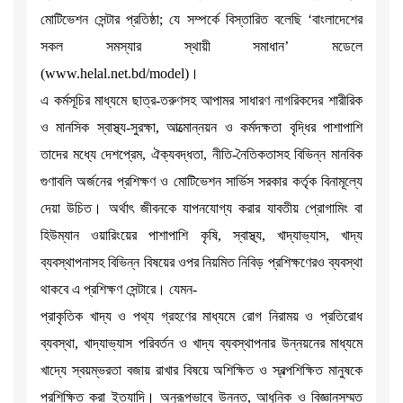
মোটিভেশন সেন্টার প্রতিষ্ঠা; যে সম্পর্কে বিস্তারিত বলেছি ‘বাংলাদেশের
সকল সমস্যার স্থায়ী সমাধান’ মডেলে
(www.helal.net.bd/model)।
এ কর্মসূচির মাধ্যমে ছাত্র-তরুণসহ আপামর সাধারণ নাগরিকদের শারীরিক
ও মানসিক স্বাস্থ্য-সুরক্ষা, আত্মোন্নয়ন ও কর্মদক্ষতা বৃদ্ধির পাশাপাশি
তাদের মধ্যে দেশপ্রেম, ঐক্যবদ্ধতা, নীতি-নৈতিকতাসহ বিভিন্ন মানবিক
গুণাবলি অর্জনের প্রশিক্ষণ ও মোটিভেশন সার্ভিস সরকার কর্তৃক বিনামূল্যে
দেয়া উচিত। অর্থাৎ জীবনকে যাপনযোগ্য করার যাবতীয় প্রোগামিং বা
হিউম্যান ওয়ারিংয়ের পাশাপাশি কৃষি, স্বাস্থ্য, খাদ্যাভ্যাস, খাদ্য
ব্যবস্থাপনাসহ বিভিন্ন বিষয়ের ওপর নিয়মিত নিবিড় প্রশিক্ষণেরও ব্যবস্থা
থাকবে এ প্রশিক্ষণ সেন্টারে। যেমন-
প্রাকৃতিক খাদ্য ও পথ্য গ্রহণের মাধ্যমে রোগ নিরাময় ও প্রতিরোধ
ব্যবস্থা, খাদ্যাভ্যাস পরিবর্তন ও খাদ্য ব্যবস্থাপনার উন্নয়নের মাধ্যমে
খাদ্যে স্বয়ম্ভরতা বজায় রাখার বিষয়ে অশিক্ষিত ও স্বল্পশিক্ষিত মানুষকে
প্রশিক্ষিত করা ইত্যাদি। অনুরূপভাবে উন্নত, আধুনিক ও বিজ্ঞানসম্মত