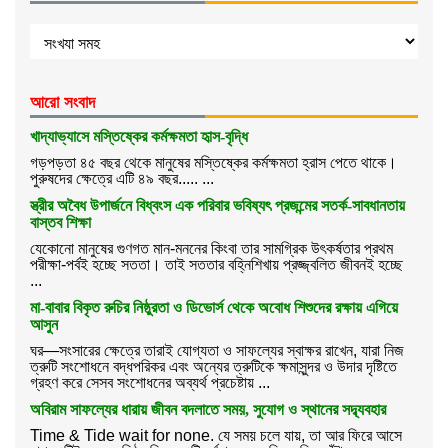
আরো সংবাদ
খাদ্যাভ্যাসে মস্তিষ্কের কর্মক্ষমতা হৃাস-বৃদ্ধি
গড়পড়তা ৪৫ বছর থেকে মানুষের মস্তিষ্কের কর্মক্ষমতা হ্রাস পেতে থাকে।
পুরুষদের ক্ষেত্রে এটি ৪৯ বছর..... ...
স্ত্রীর অবৈধ উপার্জনে বিধ্বংস এক পরিবার ভবিষ্যৎ প্রজন্মের সতর্ক-সাবধানতায়
বাস্তব শিক্ষা
যেকোনো মানুষের গুণগত মান-মননের কিংবা তার সামগ্রিক উৎকর্ষতার প্রথম
পরীক্ষা-পর্বই হচ্ছে সততা। তাই সততার বহ্নিশিখায় প্রজ্জ্বলিত জীবনই হচ্ছে
...
মা-বাবার বিকৃত রুচির নিষ্ঠুরতা ও ডিভোর্স থেকে অবোধ শিশুদের রক্ষায় এগিয়ে
আসুন
ঘর—সংসারের ক্ষেত্রে তারাই যোগ্যতা ও সাফল্যের স্বাক্ষর রাখেন, যারা নিজ
ত্রুটি সংশোধনে বদ্ধপরিকর এবং অন্যের ত্রুটিকে ক্ষমাসুন্দর ও উদার দৃষ্টিতে
গ্রহণ করে সেসব সংশোধনের অব্যর্থ প্রচেষ্টায় ...
অবিরাম সাফল্যের ধারায় জীবন বদলাতে সময়, সুযোগ ও স্থানের সদ্ব্যবহার
Time & Tide wait for none. যে সময় চলে যায়, তা আর ফিরে আসে