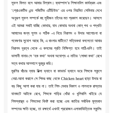
সুফল মিলত বলে আমার বিশ্বাস। ক্যাম্পাস’র শিক্ষানবিশ কার্যক্রম এবং
‘প্রোএকটিভ এন্ড পজিটিভ এটিচিউড’ এর ওপর নিয়মিত সেমিনার দেখে
অনুরূপ সুফল সম্পর্কে বহু সুধীজন তাঁদের মত প্রকাশ করেছেন। আসলে
এই আমরা সবাই যাচ্ছি কোথায়, যাব কোথায় অথবা কোন্ পথ ও পদ্ধতি
আমাদের জন্য সুগম ও সঠিক -এ নিয়ে নিরাপদ ও উদার আলোচনা বা
গবেষণার সুযোগ আছে কি, এ বাংলার মাটিতে? সত্যিকথা বললেতো আবার
নিরাপদ দূরত্ব থেকে এ কলমের প্রতি নিক্ষিপ্ত হবে লাঠি-গুলি। তাই
ভাসানী নানার সে ‘হক কথা’ অথবা অযোগ্য এ নাতির ‘সোজা কথা’ রেখে
সত্য কথার আশপাশে ঘুরঘুর করি।
মুরগির খাঁচার ন্যায় রিক্সা ভ্যানে বা কাভার্ড ভ্যানে ভরে শিশুকে স্কুলে
নেয়া-আনা করালে সে শিশুর কাছ থেকে Chicken heart ছাড়া উদার বা
বড় কিছু আশা করা যায় না। তাই শিশু মেধার বিকাশ ও লালনকে রাস্তার
যানজটে আটকে রেখে, শিশুকে গাড়ির ধোঁয়া ও ধূলিবালি খাইয়ে যে
শিশুস্বাস্থ্য ও শিশুমেধা বিনষ্ট করা হচ্ছে এবং জাতির সর্বাধিক মূল্যবান
সম্পদের ক্ষতি হচ্ছে, তা রক্ষার্থে এখনই প্রয়োজন এলাকাভিত্তিক স্কুলিং