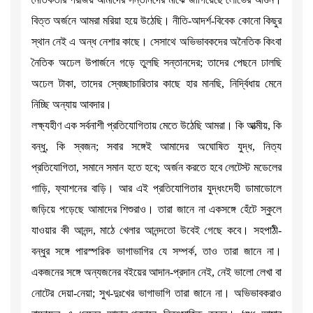
বিত্ত অর্জনে আমরা মরিয়া হয়ে উঠেছি। নীতি-আদর্শ-বিবেক কোনো কিছুর
স্থান নেই এ অন্ধ নেশার কাছে। সেসাথে অভিভাবকদের অনৈতিক কিংবা
নৈতিক অঢেল উপার্জনে গড়ে তুলছি সন্তানদের; তাদের পেছনে ঢালছি
অঢেল টাকা, তাদের স্বেচ্ছাচারিতার কাছে হার মানছি, নির্দ্বিধায় মেনে
নিচ্ছি অন্যায় আবদার।
লক্ষ্যহীণ এক সর্বনাশী প্রতিযোগিতায় মেতে উঠেছি আমরা। কি আত্মীয়, কি
বন্ধু, কি স্বজন; সবার সঙ্গেই আমাদের অঘোষিত যুদ্ধ, নিত্য
প্রতিযোগিতা, সমানে সমান হতে হবে; অর্জন করতে হবে লেটেস্ট মডেলের
গাড়ি, ফ্যাশনের বাড়ি। আর এই প্রতিযোগিতার যুদ্ধংদেহী ডামাডোলে
জড়িয়ে পড়েছে আমাদের শিশুরাও। তারা জানে না একসঙ্গে হেঁটে স্কুলে
যাওয়ার কী আনন্দ, মাঠে খেলার আনন্দতো উবেই গেছে কবে। সহপাঠী-
বন্ধুর সঙ্গে পারস্পরিক ভাগাভাগির যে সম্পর্ক, তাও তারা জানে না।
একজনের সঙ্গে অন্যজনের বইয়ের আদান-প্রদান নেই, নেই ভালো লেখা বা
নোটের দেয়া-নেয়া; সুখ-দুঃখের ভাগাভাগি তারা জানে না। অভিভাবকরাও