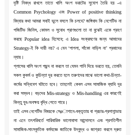
দৃষ্টি নিবদ্ধ রাখলে তাতে খালি অংশ ভরাটের সুযোগ তৈরি হয় -এ
Common Psychology এবং Power of positive thinking
বিদ্যার কথা আমরা সবাই ভুলে বসলে কি চলবে? জঙ্গিবাদ কি নেগেটিভ না
পজিটিভ জিনিস, কোমল ও সুবোধ প্রাণগুলো তা না বুঝেই একে গ্রহণ
করছে Popular idea হিসেবে; এ Idea সংক্রমণের জন্য আমাদের
Strategy-ই কি দায়ী নয়? এ যেন ‘পাগলা, সাঁকো নাড়িস না’ প্রবাদের
ন্যায়।
গ্লাসের খালি অংশ পছন্দ না করলে তা যেমন পানি দিয়ে ভরতে হয়, তেমনি
সকল কুকর্ম ও কুচিন্তা দূর করতে হলে তরুণদের মাঝে ভালো কথা-চিন্তা-
কর্মের সন্নিবেশ ঘটাতে হবে। তাহলেই কেবল এসব সামাজিক ব্যাধি দূর
করা সম্ভব। বড়দের Mis-strategy ও Mis-handling এর কারণেই
কিন্তু যুব-অবক্ষয় বৃদ্ধি পেতে পারে।
তাই এসব নেগেটিভ বিষয়কে সেøাগানে-বক্তৃতায় বা প্রচার-প্রপাগান্ডায়
না এনে তৎপরিবর্তে পারিবারিক ভালোবাসা আন্দোলনে এবং প্রগতিশীল
সামাজিক-সাংস্কৃতিক কর্মযজ্ঞে জাতিকে উদ্বুদ্ধ ও জাগ্রত করলে দ্রুত