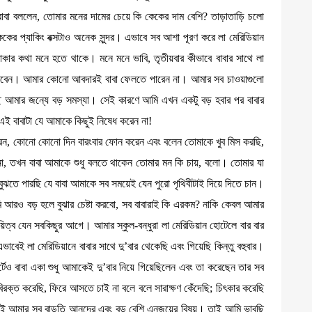
বা বললেন, তোমার মনের দামের চেয়ে কি কেকের দাম বেশি? তাড়াতাড়ি চলো
র প্যাকিং বক্সটাও অনেক সুন্দর। এভাবে সব আশা পূরণ করে লা মেরিডিয়ান
কার কথা মনে হতে থাকে। মনে মনে ভাবি, তৃতীয়বার কীভাবে বাবার সাথে লা
 যাবেন। আমার কোনো আবদারই বাবা ফেলতে পারেন না। আমার সব চাওয়াগুলো
ছে আমার জন্যে বড় সমস্যা। সেই কারণে আমি এখন একটু বড় হবার পর বাবার
ই বাবাটা যে আমাকে কিছুই নিষেধ করেন না!
করেন, কোনো কোনো দিন বারংবার ফোন করেন এবং বলেন তোমাকে খুব মিস করছি,
, তখন বাবা আমাকে শুধু বলতে থাকেন তোমার মন কি চায়, বলো। তোমার যা
ুঝতে পারছি যে বাবা আমাকে সব সময়েই যেন পুরো পৃথিবীটাই দিয়ে দিতে চান।
 আরও বড় হলে বুঝার চেষ্টা করবো, সব বাবারাই কি এরকম? নাকি কেবল আমার
য়িত্ব যেন সবকিছুর আগে। আমার স্কুল-বন্ধুরা লা মেরিডিয়ান হোটেলে বার বার
েই লা মেরিডিয়ানে বাবার সাথে দু’বার থেকেছি এবং গিয়েছি কিন্তু বহুবার।
সোর্টেও বাবা একা শুধু আমাকেই দু’বার নিয়ে গিয়েছিলেন এবং তা করেছেন তার সব
ক্ত করেছি, ফিরে আসতে চাই না বলে বলে সারাক্ষণ কেঁদেছি; চিৎকার করেছি
্য্যই আমার সব বাড়তি আনন্দের এবং বড় বেশি এনজয়ের বিষয়। তাই আমি ভাবছি