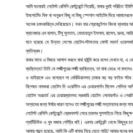
আমি যতবারই লেটেস্ট রেসিপি রেস্টুরেন্টে গিয়েছি, বাবার খুবই পরিচিত ই
ইমপোর্টেড বিফ বা অনুরূপ কিছু না কিছু স্পেশাল আইটেম দিয়ে আমাদেরক
অনেক চমৎকারিত্ব দেখিয়েছেন। যখন যার প্রেজেন্টেশন কিংবা ব্যবহার আ
ম্যানেজার এম হাসান, টিপু সুলতান, হেদায়েতুল ইসলাম, রাসেল, হৃদয়, আ
মনে হয়েছে যে উন্নত দেশের হোটেল-স্টাফদের মোস্ট মডার্ন ওয়েলকাম
ব্যতিক্রম।
বাবার সাথে এ বিষয়ে আলাপ করলে বাবা দুষ্টুমি করে বলেন দেখবে না, এ 
ব্যক্তিত্ব? তিনি যে লক্ষ্মীপুরের লক্ষ্মী ব্যক্তিত্ব, তা বাবা ভেঙে না
ও ভাইয়াকে এও বলেছেন লা মেরিডিয়ানসহ ঢাকার বড় বড় ফাইভ স্টার হোট
বিশেষত নামকরা হোটেল দি ওয়েস্টিন এর চেয়ারপার্সন মিসেস সেলিনা আল
হোটেল অরচার্ড এর চেয়ারম্যানসহ সরকারি হোটেল সোনারগাঁও ও শেরাট
অন্যদের জন্য ঈর্ষার কারণ হলেও তা লক্ষ্মীপুরের লক্ষ্মী সন্তানদের জন্য 
লেটেস্ট রেসিপি রেস্টুরেন্টে ব্রেকফাস্ট সেরে তারপর পুলসাইডে গিয়ে কিছুক
ল্যাটিচিউড এ খুব মজার পেস্ট্রি খাই। এরপর রেস্টুরেন্ট থেকে কিছুদ
আমার পছন্দ হয়েছে, আমি কি এটি বাসায় নিয়ে যেতে পারি? আমার মনের কথ