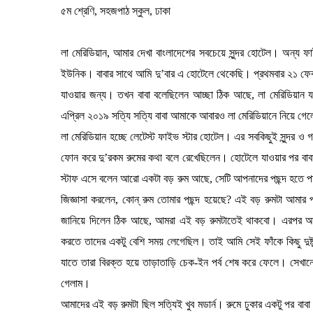
৫ম শ্রেণি, সহজপাঠ স্কুল, ঢাকা
লা মেরিডিয়ান, আমার দেখা বাংলাদেশের সবচেয়ে সুন্দর হোটেল। অন্য ফাই
ইউনিক। বাবার সাথে আমি দু’বার এ হোটেলে থেকেছি। প্রথমবার ২১ ফেব্র
যাওয়ার জন্য। তখন বাবা বলেছিলেন আচ্ছা ঠিক আছে, লা মেরিডিয়া
এপ্রিল ২০১৯ সত্যি সত্যি বাবা আমাকে আবারও লা মেরিডিয়ানে নিয়ে গ
লা মেরিডিয়ান হচ্ছে লেটেস্ট ফাইভ স্টার হোটেল। এর সবকিছুই সুন্দর ও 
ফোন করে দু’রকম রুমের কথা বলে রেখেছিলেন। হোটেলে যাওয়ার পর বাব
স্টাফ এসে বলেন আরো একটা বড় রুম আছে, সেটি আপনাদের পছন্দ হতে প
জিজ্ঞাসা করলেন, কোন্ রুম তোমার পছন্দ হয়েছে? এই বড় রুমটা আমার প
জানিয়ে দিলেন ঠিক আছে, আমরা এই বড় রুমটাতেই থাকবো। এরপর আমা
করতে তাদের একটু বেশি সময় লেগেছিল। তাই আমি সেই ফাঁকে কিছু দুষ্টু
যাতে তারা বিরক্ত হয়ে তাড়াতাড়ি চেক-ইন পর্ব শেষ করে ফেলে। সেখা
গেলাম।
আমাদের এই বড় রুমটা ছিল সত্যিই খুব মডার্ন। রুমে ঢুকার একটু পর বা