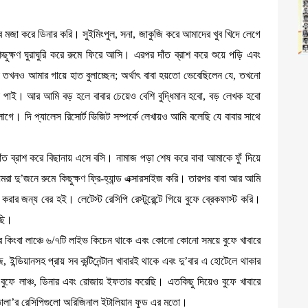
জা করে ডিনার করি। সুইমিংপুল, সনা, জাকুজি করে আমাদের খুব খিদে লেগে
ুক্ষণ ঘুরাঘুরি করে রুমে ফিরে আসি। এরপর দাঁত ব্রাশ করে শুয়ে পড়ি এবং
া তখনও আমার গায়ে হাত বুলাচ্ছেন; অর্থাৎ বাবা হয়তো ভেবেছিলেন যে, তখনো
 পাই। আর আমি বড় হলে বাবার চেয়েও বেশি বুদ্ধিমান হবো, বড় লেখক হবো
গে। দি প্যালেস রিসোর্ট ভিজিট সম্পর্কে লেখায়ও আমি বলেছি যে বাবার সাথে
ত ব্রাশ করে বিছানায় এসে বসি। নামাজ পড়া শেষ করে বাবা আমাকে ফুঁ দিয়ে
দু’জনে রুমে কিছুক্ষণ ফ্রি-হ্যান্ড এক্সারসাইজ করি। তারপর বাবা আর আমি
রার জন্য বের হই। লেটেস্ট রেসিপি রেস্টুরেন্টে গিয়ে বুফে ব্রেকফাস্ট করি।
েছি।
িনার কিংবা লাঞ্চে ৬/৭টি লাইভ কিচেন থাকে এবং কোনো কোনো সময়ে বুফে খাবারে
ইন্ডিয়ানসহ প্রায় সব কন্টিনেন্টাল খাবারই থাকে এবং দু’বার এ হোটেলে থাকার
ে বুফে লাঞ্চ, ডিনার এবং রোজায় ইফতার করেছি। এতকিছু দিয়েও বুফে খাবারে
ভোলা’র রেসিপিগুলো অরিজিনাল ইটালিয়ান ফুড এর মতো।