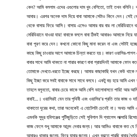
কেন? আমি বললাম এদের এগুলোর দাম খুব বেশিতো, তাই তখন বলিনি। বা
আবার। এরপর অনেক দাম দিয়ে বাবা আমাকে সেটাও কিনে দেন। সেই কেকে
থেকে বাসায় ফিরে আসি। বাসায় এসেও আমার বার বার লা মেরিডিয়ানে থা
মেরিডিয়ানে যাওয়া যায়! বাবাকে বললে বাবা ঠিকই আবারও আমাকে নিয়ে
বাবা পূরণ করে দেন। কখনো কোনো কিছু মানা করেন না এবং সেটাই হচ্
কাছে কিছু চাওয়ার আগে আমাকে চিন্তা করতে হয়। কারণ ওয়াসির-পাগল এ
বাবার সাথে আমি থাকতে না পারার কারণে বাবা প্রায়দিনই আমাকে ফোন 
তোমাকে দেখতে-ধরতে ইচ্ছে করছে। আমার কাছাকাছি যখন কেউ থাকে না
কিছু ইচ্ছা করে সবই বাবাকে সাথে সাথে বলবে। একটু বড় হয়ে আমি এখন ব
তাহলে বলুনতো, বাবার চেয়ে কাকে আমি বেশি ভালোবাসতে পারি! আর আমি
বাবাই...। ওয়াসিরই যেন তার পৃথিবী এবং ওয়াসির’র প্রতি তার কাজ ও দা
থাকাতো দূরের কথা, তারা অনেকেই এ হোটেলটা চেনেই না। অথচ আমি এভাব
এমনকি সুদূর হবিগঞ্জের পুটিজুড়িতে সেই সুবিশাল দি প্যালেস লাক্সারি রি
কাজ ফেলে শুধু আমাকে আনন্দ দেবার জন্য। আর আমিও বাবাকে কত যে বির
আবারও থাকার জন্যে, ফিরে যাবার জন্যে। এখন বুঝতে পারছি বাবার ধৈর