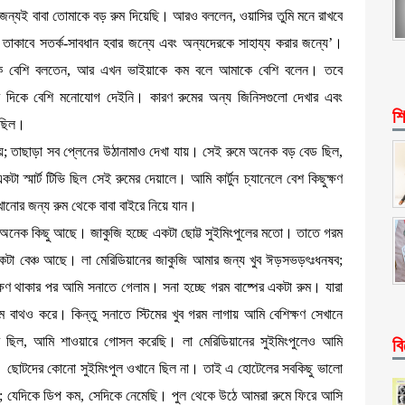
েজন্যই বাবা তোমাকে বড় রুম দিয়েছি। আরও বললেন, ওয়াসির তুমি মনে রাখবে
তাকাবে সতর্ক-সাবধান হবার জন্যে এবং অন্যদেরকে সাহায্য করার জন্যে’।
কে বেশি বলতেন, আর এখন ভাইয়াকে কম বলে আমাকে বেশি বলেন। তবে
 দিকে বেশি মনোযোগ দেইনি। কারণ রুমের অন্য জিনিসগুলো দেখার এবং
শি
 ছিল।
যায়; তাছাড়া সব প্লেনের উঠানামাও দেখা যায়। সেই রুমে অনেক বড় বেড ছিল,
 স্মার্ট টিভি ছিল সেই রুমের দেয়ালে। আমি কার্টুন চ্যানেলে বেশ কিছুক্ষণ
ানোর জন্য রুম থেকে বাবা বাইরে নিয়ে যান।
অনেক কিছু আছে। জাকুজি হচ্ছে একটা ছোট্ট সুইমিংপুলের মতো। তাতে গরম
র একটা বেঞ্চ আছে। লা মেরিডিয়ানের জাকুজি আমার জন্য খুব ঈড়সভড়ৎঃধনষব;
্ষণ থাকার পর আমি সনাতে গেলাম। সনা হচ্ছে গরম বাষ্পের একটা রুম। যারা
টিম বাথও করে। কিন্তু সনাতে স্টিমের খুব গরম লাগায় আমি বেশিক্ষণ সেখানে
য়ার ছিল, আমি শাওয়ারে গোসল করেছি। লা মেরিডিয়ানের সুইমিংপুলেও আমি
বি
ুল। ছোটদের কোনো সুইমিংপুল ওখানে ছিল না। তাই এ হোটেলের সবকিছু ভালো
ি; যেদিকে ডিপ কম, সেদিকে নেমেছি। পুল থেকে উঠে আমরা রুমে ফিরে আসি