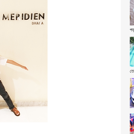
পড়
তে