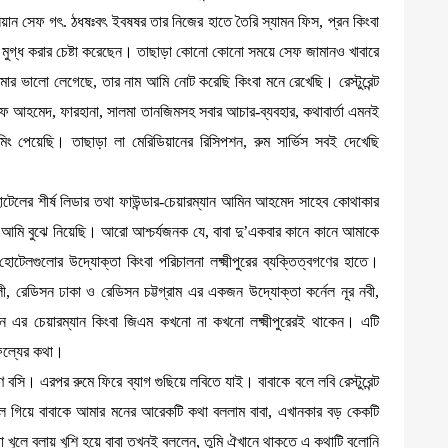
টালিয়ান সেফ গৎ. ঠধষঃবৎ ইবষষর তার নিজের হাতে তৈরি স্যামন ফিস, প্রন কিংবা
ে মুগ্ধ করার চেষ্টা করেছেন। তাছাড়া কোনো কোনো সময়ে সেফ জামানও খাবারে
মার ভালো লেগেছে, তার নাম আমি নোট করেছি কিংবা মনে রেখেছি। রেস্টুরেন্ট
রিফ আহমেদ, ফারহানা, সালমা তানজিমসহ সবার আচার-ব্যবহার, কথাবার্তা এমনই
িং পেয়েছি। তাছাড়া লা মেরিডিয়ানের রিসিপশন, রুম সার্ভিস সবই দেখেছি
হোটেলের শীর্ষ লিডার তথা ফাউন্ডার-চেয়ারম্যান আমিন আহমেদ সাহেব কোথাকার
 বললেও আমি বুঝে নিয়েছি। আরো আশ্চর্যজনক যে, বাবা দু’একবার কানে কানে আমাকে
েলগুলোর উদ্যোক্তা কিংবা পরিচালনা লক্ষ্মীপুরের ব্যক্তিত্বগণের হাতে।
ী, রেডিসন ঢাকা ও রেডিসন চট্টগ্রাম এর একজন উদ্যোক্তা কর্নেল নূর নবী,
ন এর চেয়ারম্যান কিংবা জিএম কখনো না কখনো লক্ষ্মীপুরেরই থাকেন। এটি
সাফল্যের কথা।
্ষণ বসি। এরপর রুমে ফিরে ব্যাগ গুছিয়ে লবিতে যাই। বাবাকে বলে লবি রেস্টুরেন্ট
ূর চলে গিয়ে বাবাকে আমার মনের আরেকটি কথা বললাম বাবা, এখানকার বড় কেকটি
া খুলে বলায় খুশি হয়ে বাবা তখনই বললেন, তুমি ঐখানে থাকতে এ কথাটি বলোনি