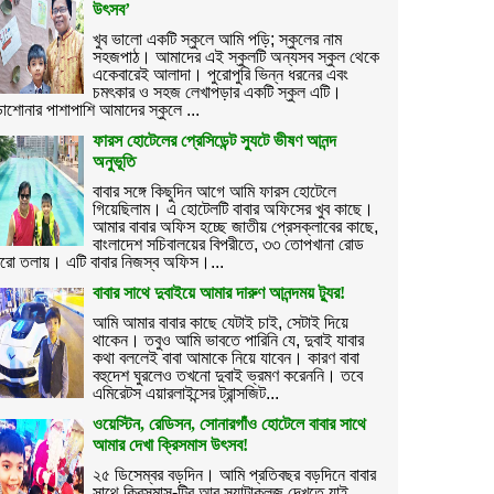
উৎসব’
খুব ভালো একটি স্কুলে আমি পড়ি; স্কুলের নাম
সহজপাঠ। আমাদের এই স্কুলটি অন্যসব স্কুল থেকে
একেবারেই আলাদা। পুরোপুরি ভিন্ন ধরনের এবং
চমৎকার ও সহজ লেখাপড়ার একটি স্কুল এটি।
াশোনার পাশাপাশি আমাদের স্কুলে ...
ফারস হোটেলের প্রেসিডেন্ট স্যুটে ভীষণ আনন্দ
অনুভূতি
বাবার সঙ্গে কিছুদিন আগে আমি ফারস হোটেলে
গিয়েছিলাম। এ হোটেলটি বাবার অফিসের খুব কাছে।
আমার বাবার অফিস হচ্ছে জাতীয় প্রেসক্লাবের কাছে,
বাংলাদেশ সচিবালয়ের বিপরীতে, ৩৩ তোপখানা রোড
রো তলায়। এটি বাবার নিজস্ব অফিস।...
বাবার সাথে দুবাইয়ে আমার দারুণ আনন্দময় ট্যুর!
আমি আমার বাবার কাছে যেটাই চাই, সেটাই দিয়ে
থাকেন। তবুও আমি ভাবতে পারিনি যে, দুবাই যাবার
কথা বললেই বাবা আমাকে নিয়ে যাবেন। কারণ বাবা
বহুদেশ ঘুরলেও তখনো দুবাই ভ্রমণ করেননি। তবে
এমিরেটস এয়ারলাইন্সের ট্রান্সজিট...
ওয়েস্টিন, রেডিসন, সোনারগাঁও হোটেলে বাবার সাথে
আমার দেখা ক্রিসমাস উৎসব!
২৫ ডিসেম্বর বড়দিন। আমি প্রতিবছর বড়দিনে বাবার
সাথে ক্রিসমাস-ট্রি আর স্যান্টাক্লজ দেখতে যাই