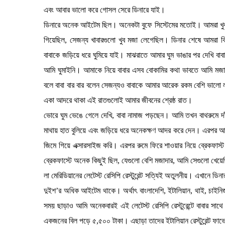
এবং আবার ভালো করে গোসল সেরে ডিনারে যাই।
ডিনারে অনেক আইটেম ছিল। অনেকটা বুফে সিস্টেমের মতোই। আমরা খুব ম
গিয়েছিল, সেজন্য খাবারগুলো খুব মজা লেগেছিল। ডিনার শেষে আমরা কিছ
বাবাকে জড়িয়ে ধরে ঘুমিয়ে যাই। মাঝরাতে আমার ঘুম ভাঙার পর দেখি বাব
আমি ঘুমাইনি। আমাকে নিয়ে বাবার এসব বোকামির কথা ভাবতে আমি মজা
বলে বাবা বার বার বলেন সেজন্যও বাবাকে আমার আরেক রকম বেশি ভালো লা
একা আদরে থাকা এই রাতগুলোই আমার জীবনের শ্রেষ্ঠ রাত।
ভোরে ঘুম ভেঙে গেলে দেখি, বাবা নামাজ পড়ছেন। আমি তখন বাথরুমে দাঁ
মাথায় হাত বুলিয়ে এবং জড়িয়ে ধরে অনেকক্ষণ আদর করে দেন। এরপর আমরা 
জিমে গিয়ে এক্সারসাইজ করি। এরপর রুমে ফিরে শাওয়ার নিয়ে ব্রেকফাস্ট ক
ব্রেকফাস্টে অনেক কিছুই ছিল, যেগুলো বেশি মজাদার, আমি সেগুলো খেয়
লা মেরিডিয়ানের লেটেস্ট রেসিপি রেস্টুরেন্ট সত্যিই অতুলনীয়। এখানে ড
দুইশ’র অধিক আইটেম থাকে। অর্থাৎ বাংলাদেশি, ইটালিয়ান, থাই, চাইনিজ, 
সময় ছাড়াও আমি অনেকবারই এই লেটেস্ট রেসিপি রেস্টুরেন্টে বাবার সাথ
একজনের বিল পড়ে ৫,৫০০ টাকা। এছাড়া তাদের ইটালিয়ান রেস্টুরেন্ট ফা