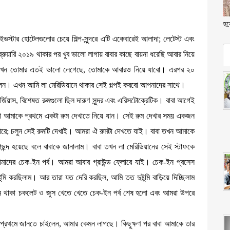
হয়
ভস্টার হোটেলগুলোর চেয়ে শিল্প-সুন্দরে এটি একেবারেই আলাদা; লেটেস্ট এবং
ুয়ারি ২০১৯ থাকার পর খুব ভালো লাগায় বাবার কাছে বায়না ধরেছি আবার নিয়ে
ন যখন তোমার এতই ভালো লেগেছে, তোমাকে আবারও নিয়ে যাবো। এরপর ২০
েলেন। এখন আমি লা মেরিডিয়ানে থাকার সেই গল্পই করবো আপনাদের সাথে।
গর্জিয়াস, বিশেষত রুমগুলো ছিল দারুণ সুন্দর এবং এরিসটোক্রেটিক। বাবা আগেই
া আমাকে প্রথমে একটা রুম দেখাতে নিয়ে যান। সেই রুম দেখার সময় একজন
ারে; চলুন সেই রুমটি দেখাই। আমরা ঐ রুমটা দেখতে যাই। বাবা তখন আমাকে
ছন্দ হয়েছে বলে বাবাকে জানালাম। বাবা তখন লা মেরিডিয়ানের সেই স্টাফকে
দের চেক-ইন পর্ব। আমরা আবার গ্রাউন্ড ফ্লোরে যাই। চেক-ইন প্রসেস
মি করছিলাম। আর তারা যত দেরি করছিল, আমি তত দুষ্টুমি বাড়িয়ে দিচ্ছিলাম
নে থাকা চকলেট ও জুস খেতে খেতে চেক-ইন পর্ব শেষ হলো এবং আমরা উপরে
বা প্রথমে জানতে চাইলেন, আমার কেমন লাগছে। কিছুক্ষণ পর বাবা আমাকে তার