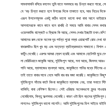
সামনাসামনি বসিয়ে বললেন তুমি যাতে সবসময়ে বড় চিন্তা করতে পারো, স
যে ‘বড় চিন্তা করতে হলে উপরের দিকে তাকাতে হবে, আর নিচের দিকে 
এরূপ উপদেশমূলক একটু কঠিন ভালো ভালো কথা বাবা আগে ভাইয়া
আপনাদেরকে কানে কানে বলে রাখছি ঐ সময়ে আমি বাবার সেসব কথার
ওয়েলকামিং বাস্কেটে ও ফ্রিজে কি আছে, সেসব দেখার ইচ্ছাটা তখন বেশি
আমাদের রুম থেকে অনেক দূর পর্যন্ত পুরো লম্বা এয়ারপোর্ট রোড দেখা 
বাথরুমটাও ছিল খুব বড় এবং অত্যন্ত ব্যতিক্রমভাবে সাজানো। বিশাল একটা
কার্টুন দেখেছি। এরপর আমরা ফ্রেশ হয়েছি এবং আমাকে হোটেলটা ঘুরে দেখ
লা মেরিডিয়ানে জাকুজি আছে, সুইমিংপুল আছে, সনা আছে, জিমসহ আরও 
পানি আছে, ম্যাসাজের ব্যবস্থা আছে, জাকুজিতে পানির মধ্যে স্টিলে
তাই তাতে বাবার সাথে নেমে আমি বার বার মজা করেছি। জাকুজিতে কিছুক
সুইমিংপুলে সাঁতার কাটে কিংবা জাকুজিতে ম্যাসাজ নেয়, তারা সনাতে স্
থাকিনি; বাবা বেশিক্ষণ ছিলেন। সেই এরিয়ায় অনেকগুলো সুন্দর শাও
নেমেছিলাম, কিন্তু অল্পসময় থেকেছি। কারণ ওটা ছিল বড়দের সুইমিংপ
লাগলেও সুইমিংপুল ভালো লাগেনি। আমি সুইমিংপুলের ডিপ সাইডে যাইন