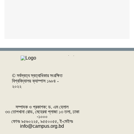
© সর্বস্বত্ব স্বত্বাধিকার সংরক্ষিত
বিশ্ববিদ্যালয় ক্যাম্পাস ১৯৮৪ -
২০২২
সম্পাদক ও প্রকাশক: ‌ড. এম হেলাল
৩৩ তোপখানা রোড, মেহেরবা প্লাজা ১৩ তলা, ঢাকা
-১০০০
ফোনঃ ৯৫৬০২২৫, ৯৫৫০০৫৫, ই-মেইলঃ
info@campus.org.bd