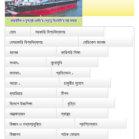
হোম
সরকারি বিশ্ববিদ্যালয়
বেসরকারি বিশ্ববিদ্যালয়
মেডিকেল কলেজ
কলেজ
কারিগরি শিক্ষা
সংবাদ
মুখোমুখি
∨
মতামত
প্রতিবেদন
∨
∨
আরো
চাকুরীর সুযোগ
∨
ক্যারিয়ার
টিপস
বিদেশে উচ্চশিক্ষা
বৃত্তি
আত্মোন্নয়ন
স্বাস্থ্য
বিজ্ঞান ও তথ্যপ্রযুক্তি
প্রাপ্তিস্থান
বিজ্ঞাপন
পাঠক ফোরাম