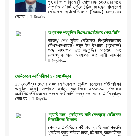
গৃহায়ণ ও গণপূর্তমন্ত্রী মোশাররফ হোসেনের সঙ্গে
সম্প্রতি সার্কিট হাউসে বৈঠক করেছেন বাংলাদেশ
মেডিকেল অ্যাসোসিয়েশন (বিএমএ) চট্টগ্রামের
নেতারা।
বিস্তারিত...
অধ্যাপক শরফুদ্দিন বিএসএমএমইউ’র প্রো-ভিসি
বঙ্গবন্ধু শেখ মুজিব মেডিকেল বিশ্ববিদ্যালয়ের
(বিএসএমএমইউ) নতুন উপ-উপাচার্য (প্রশাসন)
পদে অধ্যাপক ডাঃ শরফুদ্দিন আহমেদ এবং
কোষাধ্যক্ষ পদে অধ্যাপক ডাঃ আলী আজগর
বিস্তারিত...
মেডিকেলে ভর্তি পরীক্ষা ১৮ সেপ্টেম্বর
১৮ সেপ্টেম্বর দেশের সকল মেডিকেল ও ডেন্টাল কলেজের ভর্তি পরীক্ষা
অনুষ্ঠিত হবে। সম্প্রতি স্বাস্থ্য মন্ত্রণালয়ে ২০১৫-১৬ শিক্ষাবর্ষে
এমবিবিএস/বিডিএসের প্রথম বর্ষে ভর্তি সংক্রান্ত সভায় এ সিদ্ধান্ত
নেয়া হয়।
বিস্তারিত...
‘ক্যারি অন’ পুনর্বহালের দাবি দেশজুড়ে মেডিকেল
শিক্ষার্থীদের বিক্ষোভ
পেশাগত এমবিবিএস পরীক্ষায় ‘ক্যারি অন’ পদ্ধতি
পুনর্বহাল করার দাবিতে ঢাকা, চট্টগ্রাম, রাজশাহীসহ