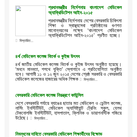
প্রধানমন্ত্রীর নির্দেশনায় বাংলাদেশ মেডিকেল
অ্যাক্রিডিটেশন আইন-২০১৫
প্রধানমন্ত্রীর নির্দেশনায় দেশের বেসরকারি চিকিৎসা
শিক্ষা ও স্বাস্থ্যসেবা প্রতিষ্ঠানের গুণগত
মানোন্নয়নের লক্ষ্যে ‘বাংলাদেশ মেডিকেল
অ্যাক্রিডিটেশন আইন-২০১৫’ প্রণীত হচ্ছে।
বিস্তারিত...
৪র্থ মেডিকেল কলেজ বিতর্ক ও কুইজ উৎসব
৪র্থ জাতীয় মেডিকেল কলেজ বিতর্ক ও কুইজ উৎসব অনুষ্ঠিত হয়েছে।
‘মননে মানবতা, শপথে যুক্তি’ স্লোগানে এ প্রতিযোগিতা অনুষ্ঠিত
হবে। আগামী ১১ ও ১২ জুন ২০১৫ দেশের শ্রেষ্ঠ সরকারি ও বেসরকারি
মেডিকেল কলেজের হাজারের অধিক শিক্ষক
বিস্তারিত...
বেসরকারি মেডিকেল কলেজ নিয়ন্ত্রণে কাউন্সিল
দেশে বেসরকারি পর্যায়ে ব্যাঙের ছাতার মত মেডিকেল ও ডেন্টাল কলেজ,
নার্সিং ইনস্টিটিউট, মেডিকেল অ্যাসিষ্ট্যান্ট ট্রেনিং স্কুল, হেলথ
টেকনোলজি ইনস্টিটিউট, হাসপাতাল, ক্লিনিক ও ডায়াগনস্টিক গজিয়ে
উঠেছে।
বিস্তারিত...
নিবন্ধনের দাবিতে বেসরকারি মেডিকেল শিক্ষার্থীদের বিক্ষোভ