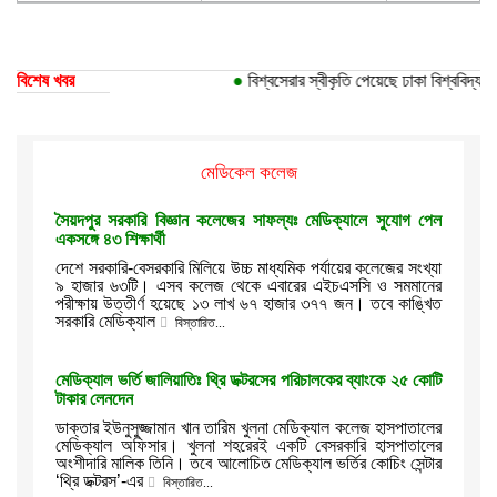
বিশেষ খবর
●
বিশ্বসেরার স্বীকৃতি পেয়েছে ঢাকা বিশ্ববিদ্যালয়ের ১০ 
মেডিকেল কলেজ
সৈয়দপুর সরকারি বিজ্ঞান কলেজের সাফল্যঃ মেডিক্যালে সুযোগ পেল
একসঙ্গে ৪৩ শিক্ষার্থী
দেশে সরকারি-বেসরকারি মিলিয়ে উচ্চ মাধ্যমিক পর্যায়ের কলেজের সংখ্যা
৯ হাজার ৬৩টি। এসব কলেজ থেকে এবারের এইচএসসি ও সমমানের
পরীক্ষায় উত্তীর্ণ হয়েছে ১৩ লাখ ৬৭ হাজার ৩৭৭ জন। তবে কাঙ্খিত
সরকারি মেডিক্যাল
বিস্তারিত...
মেডিক্যাল ভর্তি জালিয়াতি‍ঃ থ্রি ডক্টরসের পরিচালকের ব্যাংকে ২৫ কোটি
টাকার লেনদেন
ডাক্তার ইউনুসুজ্জামান খান তারিম খুলনা মেডিক্যাল কলেজ হাসপাতালের
মেডিক্যাল অফিসার। খুলনা শহরেরই একটি বেসরকারি হাসপাতালের
অংশীদারি মালিক তিনি। তবে আলোচিত মেডিক্যাল ভর্তির কোচিং সেন্টার
‘থ্রি ডক্টরস’-এর
বিস্তারিত...