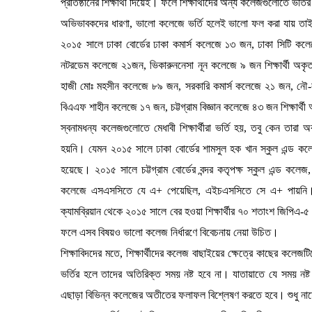
প্রতিষ্ঠানের শিক্ষার্থী দিয়েই। ফলে শিক্ষার্থীদের অন্য কলেজগুলোতে ভর্
অভিভাবকদের ধারণা, ভালো কলেজে ভর্তি হলেই ভালো ফল করা যায় তাই
২০১৫ সালে ঢাকা বোর্ডের ঢাকা কমার্স কলেজে ১৩ জন, ঢাকা সিটি 
নটরডেম কলেজে ২১জন, ভিকারুননেসা নূন কলেজে ৯ জন শিক্ষার্থী অকৃতক
হাজী মোঃ মহসীন কলেজে ৮৯ জন, সরকারি কমার্স কলেজে ২১ জন, নৌ-বা
বিএএফ শাহীন কলেজে ১৭ জন, চট্টগ্রাম বিজ্ঞান কলেজে ৪৩ জন শিক্ষার্থী
স্বনামধন্য কলেজগুলোতে মেধাবী শিক্ষার্থীরা ভর্তি হয়, তবু কেন ত
হয়নি। যেমন ২০১৫ সালে ঢাকা বোর্ডের শামসুল হক খান স্কুল এন্ড কলে
হয়েছে। ২০১৫ সালে চট্টগ্রাম বোর্ডের বন্দর কতৃপক্ষ স্কুল এন্ড কলে
কলেজে এসএসসিতে যে এ+ পেয়েছিল, এইচএসসিতে সে এ+ পায়নি। আবা
ক্যামব্রিয়ান থেকে ২০১৫ সালে বের হওয়া শিক্ষার্থীর ৭০ শতাংশ জিপিএ-৫
ফলে এসব বিষয়ও ভালো কলেজ নির্ধারণে বিবেচনায় নেয়া উচিত।
শিক্ষাবিদদের মতে, শিক্ষার্থীদের কলেজ বাছাইয়ের ক্ষেত্রে কাছের কলেজ
ভর্তির হলে তাদের অতিরিক্ত সময় নষ্ট হবে না। যাতায়াতে যে সময় ন
এছাড়া বিভিন্ন কলেজের অতীতের ফলাফল বিশ্লেষণ করতে হবে। শুধু নামে