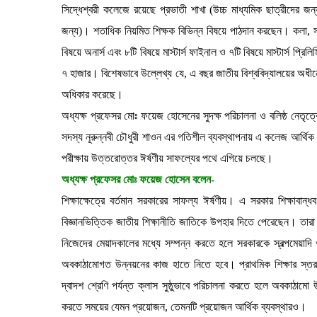
সিদ্ধেশ্বরী কলেজে রয়েছে প্রভাতী শাখা (উচ্চ মাধ্যমিক ছাত্রীদের জন্য), 
জন্য)। শতাধিক নিয়মিত শিক্ষক বিভিন্ন বিষয়ে পাঠদান করছেন। কলা, সামা
বিষয়ে অনার্স এবং ৮টি বিষয়ে মাস্টার্স ফাইনাল ও ৭টি বিষয়ে মাস্টার্স প্রিলিম
৭ হাজার। বিশেষভাবে উল্লেখ্য যে, এ বছর জাতীয় বিশ্ববিদ্যালয়ের অধীন
অধিকার করেছে।
অধ্যক্ষ প্রফেসর মোঃ ফয়েজ হোসেনের সুদক্ষ পরিচালনা ও বলিষ্ঠ নেতৃ
সদস্য নূরুন্নবী চৌধুরী শাওন এর গতিশীল ব্যবস্থাপনায় এ কলেজ আর্থিক উ
পরীক্ষায় উত্তরোত্তর ঈর্ষণীয় সাফল্যের পথে এগিয়ে চলছে।
অধ্যক্ষ প্রফেসর মোঃ ফয়েজ হোসেন বলেন-
শিক্ষাক্ষেত্রে বর্তমান সরকারের সাফল্য ঈর্ষণীয়। এ সরকার শিক্ষ
বিজ্ঞানভিত্তিক জাতীয় শিক্ষানীতি জাতিকে উপহার দিতে পেরেছেন। তারা 
নিজেদের মেয়াদকালের মধ্যে সম্পন্ন করতে হলে সরকারকে স্বল্পমেয়াদি ও 
অবকাঠামোগত উন্নয়নের কাজ হাতে নিতে হবে। প্রাথমিক শিক্ষার স্তর 
দ্বাদশ শ্রেণি পর্যন্ত ক্লাস সুষ্ঠুভাবে পরিচালনা করতে হলে অবকাঠামো
করতে সময়ের যেমন প্রয়োজন, তেমনটি প্রয়োজন আর্থিক ব্যবস্থারও।