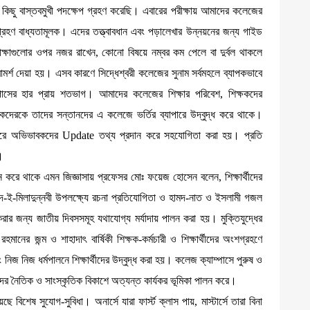
া কিছু বাস্তবমুখী পদক্ষেপ গ্রহণ করেছি। এবারের পরীক্ষায় আমাদের কলেজের
শগ্রহণ বাধ্যতামূলক। এদের তত্ত্বাবধান এবং পড়ালেখার উন্নয়নের জন্য গাইড
পরীক্ষাগুলোর ওপর নজর রাখেন, কোনো বিষয়ে নম্বর কম পেলে বা দুর্বল থাকলে
পরামর্শ দেয়া হয়। এসব কারণে সিদ্ধেশ্বরী কলেজের সুনাম সর্বমহলে ব্যাপকভাবে
পাসের হার প্রায় শতভাগ। আমাদের কলেজের শিক্ষার পরিবেশ, শিক্ষকদের
বকদেরকে তাদের সন্তানদের এ কলেজে ভর্তির ব্যাপারে উদ্বুদ্ধ করে থাকে।
র করে অভিভাবকদের Update তথ্য প্রদান করে সহযোগিতা করা হয়। প্রতি
।
লন করে থাকে এমন জিজ্ঞাসায় প্রফেসর মোঃ ফয়েজ হোসেন বলেন, শিক্ষার্থীদের
ঈদ-ই-মিলাদুন্নবী উপলক্ষ্যে রচনা প্রতিযোগিতা ও হামদ-নাত ও ইসলামী গজল
করার জন্য জাতীয় দিবসসমূহ যথাযোগ্য মর্যাদায় পালন করা হয়। মুক্তিযুদ্ধের
মানের জন্ম ও শাহাদাৎ বার্ষিকী শিক্ষক-কর্মচারী ও শিক্ষার্থীদের অংশগ্রহণে
নিজ নিজ ধর্মপালনে শিক্ষার্থীদের উদ্বুদ্ধ করা হয়। কলেজ ক্যাম্পাসে পুরুষ ও
ীদের নৈতিক ও সাংস্কৃতিক বিকাশে অত্যন্ত কার্যকর ভূমিকা পালন করে।
শেষ সুযোগ-সুবিধা। অনার্সে যারা ফার্স্ট ক্লাস পায়, মাস্টার্সে তারা বিনা