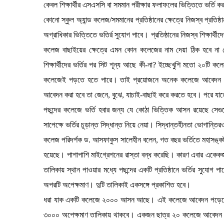
কেবল শিক্ষার্থীর এসএসসি বা সমমান পরীক্ষার ফলাফলের ভিত্তিতে ভর্তি ক
কোনো স্কুল অ্যান্ড কলেজ/সমমানের প্রতিষ্ঠানের ক্ষেত্রে নিজস্ব প্রতিষ্ঠান হ
অগ্রাধিকার ভিত্তিতে ভতির্র সুযোগ পাবে। প্রতিষ্ঠানের নিজস্ব শিক্ষার্থ
কলেজ বাছাইয়ের ক্ষেত্রে এমন কোন কলেজের নাম দেয়া ঠিক হবে না য
শিক্ষার্থীদের ভর্তির পর সিট শূন্য আছে কী-না? ইচ্ছেখুশি মতো ২০টি
কলেজেই পড়তে হতে পারে। তাই প্রয়োজনে অনেক কলেজে আবেদন না কর
আবেদন করা হবে তা জেনে, বুঝে, যাচাই-বাছাই করে করতে হবে। পরে 
পছন্দের কলেজে ভর্তি হবার জন্য যে কোঠা ভিত্তিক আসন রয়েছে সেগু
সাপেক্ষে ভর্তির চূড়ান্ত সিদ্ধান্ত নিয়ে নেয়া। সিদ্ধান্তহীনতা ভোগান্ত
কলেজ পরিদর্শক ড. আসফাকুস সালেহীন বলেন, গত বছর ভর্তিতে মহাসঙ্
হয়েছে। পাশাপাশি মাইগ্রেশনের রাস্তা বন্ধ করেছি। কারণ এবার একেক
তালিকায় স্থান পাওয়ার মধ্যে পছন্দের একটি প্রতিষ্ঠানে ভর্তির সুযোগ
অপরটি অপেক্ষমাণ। দুটি তালিকাই একসঙ্গে প্রকাশিত হবে।
ধরা যাক একটি কলেজে ২০০০ আসন আছে। এই কলেজে আবেদন পড়েছে পাঁ
৩০০০ অপেক্ষমাণ তালিকায় থাকবে। একজন ছাত্র ২০ কলেজে আবেদন