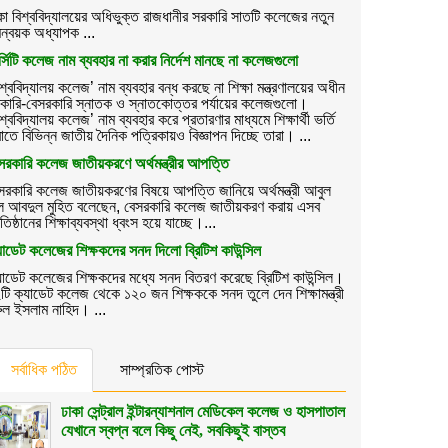
কা বিশ্ববিদ্যালয়ের অধিভুক্ত রাজধানীর সরকারি সাতটি কলেজের নতুন
ন্বয়ক অধ্যাপক ...
র্সিটি কলেজ নাম ব্যবহার না করার নির্দেশ মানছে না কলেজগুলো
িশ্ববিদ্যালয় কলেজ’ নাম ব্যবহার বন্ধ করছে না শিক্ষা মন্ত্রণালয়ের অধীন
কারি-বেসরকারি স্নাতক ও স্নাতকোত্তর পর্যায়ের কলেজগুলো।
িশ্ববিদ্যালয় কলেজ’ নাম ব্যবহার করে প্রতারণার মাধ্যমে শিক্ষার্থী ভর্তি
াতে বিভিন্ন জাতীয় দৈনিক পত্রিকায়ও বিজ্ঞাপন দিচ্ছে তারা। ...
সরকারি কলেজ জাতীয়করণে অর্থমন্ত্রীর আপত্তি
সরকারি কলেজ জাতীয়করণের বিষয়ে আপত্তি জানিয়ে অর্থমন্ত্রী আবুল
ল আবদুল মুহিত বলেছেন, বেসরকারি কলেজ জাতীয়করণ করায় এসব
রতিষ্ঠানের শিক্ষাব্যবস্থা ধ্বংস হয়ে যাচ্ছে।...
যাডেট কলেজের শিক্ষকদের সনদ দিলো ব্রিটিশ কাউন্সিল
যাডেট কলেজের শিক্ষকদের মধ্যে সনদ বিতরণ করেছে ব্রিটিশ কাউন্সিল।
টি ক্যাডেট কলেজ থেকে ১২০ জন শিক্ষককে সনদ তুলে দেন শিক্ষামন্ত্রী
রুল ইসলাম নাহিদ। ...
সর্বাধিক পঠিত
সাম্প্রতিক পোস্ট
ঢাকা সেন্ট্রাল ইন্টারন্যাশনাল মেডিকেল কলেজ ও হাসপাতাল
যেখানে স্বপ্ন বলে কিছু নেই, সবকিছুই বাস্তব