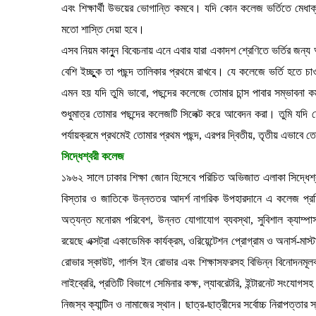
এবং শিক্ষার্থী উভয়ের ভোগান্তি কমবে। যদি কোন কলেজ ভর্তিতে মেধা
মতো শাস্তি দেয়া হবে।
এসব নিয়ম কানুুন বিবেচনায় এনে এবার যারা একাদশ শ্রেণিতে ভর্তির জন্য
বেশি ইচ্ছুুক তা পছন্দ তালিকার প্রথমে রাখবে। যে কলেজে ভর্তি হত
এমন হয় যদি তুমি ভাবো, পছন্দের কলেজে তোমার চান্স পাবার সম্ভাবনা
শুধুমাত্র তোমার পছন্দের কলেজটি সিলেক্ট করে আবেদন করা। তুমি যদি 
পর্যায়ক্রমে প্রথমেই তোমার প্রথম পছন্দ, এরপর দ্বিতীয়, তৃতীয় এভাব
সিদ্ধেশ্বরী কলেজ
১৯৬২ সালে ঢাকার শিক্ষা জোন হিসেবে পরিচিত অভিজাত এলাকা সিদ্ধেশ্
বিস্তার ও জাতিকে উন্নততর আদর্শ নাগরিক উপহারদানে এ কলেজ প্রতিষ্ঠ
অত্যন্ত মনোরম পরিবেশ, উন্নত যোগাযোগ ব্যবস্থা, সুবিশাল ক্যাম্
রয়েছে এক্সট্রা একাডেমিক কার্যক্রম, ওরিয়েন্টেশন প্রোগ্রাম ও অনার্স-মাস্ট
রোভার স্কাউট, গার্লস ইন রোভার এবং শিক্ষাসফরসহ বিভিন্ন বিনোদনম
লাইব্রেরি, প্রতিটি বিভাগে সেমিনার কক্ষ, ল্যাবরেটরি, ইন্টারনেট সংয
নিজস্ব ক্যান্টিন ও নামাজের স্থান। ছাত্র-ছাত্রীদের সর্বোচ্চ নিরাপত্তা