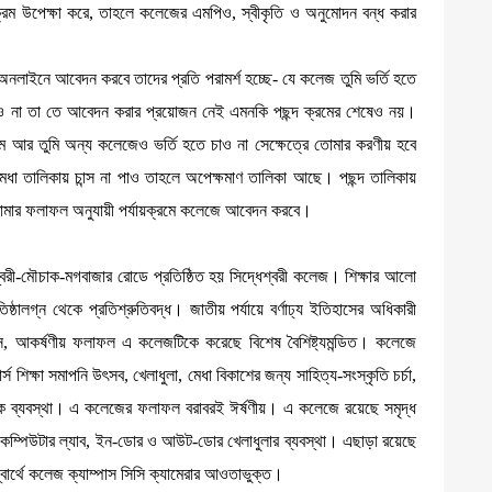
ক্রম উপেক্ষা করে, তাহলে কলেজের এমপিও, স্বীকৃতি ও অনুমোদন বন্ধ করার
 অনলাইনে আবেদন করবে তাদের প্রতি পরামর্শ হচ্ছে- যে কলেজ তুমি ভর্তি হতে
ে চাও না তা তে আবেদন করার প্রয়োজন নেই এমনকি পছন্দ ক্রমের শেষেও নয়।
 কম আর তুমি অন্য কলেজেও ভর্তি হতে চাও না সেক্ষেত্রে তোমার করণীয় হবে
মেধা তালিকায় চান্স না পাও তাহলে অপেক্ষমাণ তালিকা আছে। পছন্দ তালিকায়
ে তোমার ফলাফল অনুযায়ী পর্যায়ক্রমে কলেজে আবেদন করবে।
বরী-মৌচাক-মগবাজার রোডে প্রতিষ্ঠিত হয় সিদ্ধেশ্বরী কলেজ। শিক্ষার আলো
ালগ্ন থেকে প্রতিশ্রুতিবদ্ধ। জাতীয় পর্যায়ে বর্ণাঢ্য ইতিহাসের অধিকারী
পাস, আকর্ষণীয় ফলাফল এ কলেজটিকে করেছে বিশেষ বৈশিষ্ট্যমন্ডিত। কলেজে
ার্স শিক্ষা সমাপনি উৎসব, খেলাধুলা, মেধা বিকাশের জন্য সাহিত্য-সংস্কৃতি চর্চা,
ূলক ব্যবস্থা। এ কলেজের ফলাফল বরাবরই ঈর্ষণীয়। এ কলেজে রয়েছে সমৃদ্ধ
োগসহ কম্পিউটার ল্যাব, ইন-ডোর ও আউট-ডোর খেলাধুলার ব্যবস্থা। এছাড়া রয়েছে
র স্বার্থে কলেজ ক্যাম্পাস সিসি ক্যামেরার আওতাভুক্ত।