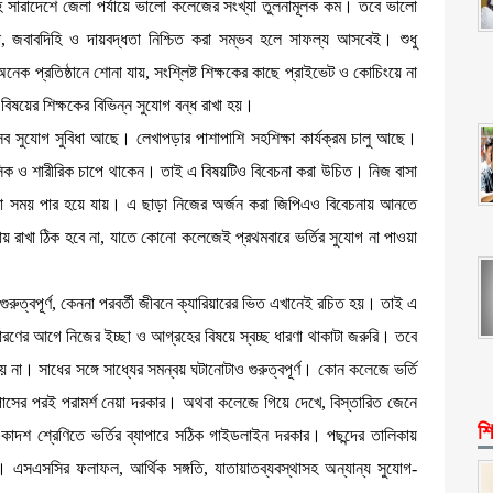
 সারাদেশে জেলা পর্যায়ে ভালো কলেজের সংখ্যা তুলনামূলক কম। তবে ভালো
তা, জবাবদিহি ও দায়বদ্ধতা নিশ্চিত করা সম্ভব হলে সাফল্য আসবেই। শুধু
অনেক প্রতিষ্ঠানে শোনা যায়, সংশ্লিষ্ট শিক্ষকের কাছে প্রাইভেট ও কোচিংয়ে না
বিষয়ের শিক্ষকের বিভিন্ন সুযোগ বন্ধ রাখা হয়।
সব সুযোগ সুবিধা আছে। লেখাপড়ার পাশাপাশি সহশিক্ষা কার্যক্রম চালু আছে।
মানসিক ও শারীরিক চাপে থাকেন। তাই এ বিষয়টিও বিবেচনা করা উচিত। নিজ বাসা
ো সময় পার হয়ে যায়। এ ছাড়া নিজের অর্জন করা জিপিএও বিবেচনায় আনতে
কায় রাখা ঠিক হবে না, যাতে কোনো কলেজেই প্রথমবারে ভর্তির সুযোগ না পাওয়া
ুরুত্বপূর্ণ, কেননা পরবর্তী জীবনে ক্যারিয়ারের ভিত এখানেই রচিত হয়। তাই এ
ধারণের আগে নিজের ইচ্ছা ও আগ্রহের বিষয়ে স্বচ্ছ ধারণা থাকাটা জরুরি। তবে
হয় না। সাধের সঙ্গে সাধ্যের সমন্বয় ঘটানোটাও গুরুত্বপূর্ণ। কোন কলেজে ভর্তি
াসের পরই পরামর্শ নেয়া দরকার। অথবা কলেজে গিয়ে দেখে, বিস্তারিত জেনে
শি
কাদশ শ্রেণিতে ভর্তির ব্যাপারে সঠিক গাইডলাইন দরকার। পছন্দের তালিকায়
এসএসসির ফলাফল, আর্থিক সঙ্গতি, যাতায়াতব্যবস্থাসহ অন্যান্য সুযোগ-