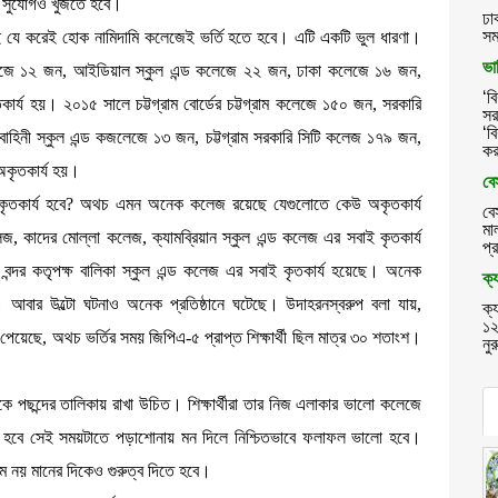
তির সুযোগও খুঁজতে হবে।
ঢা
সম
 যে করেই হোক নামিদামি কলেজেই ভর্তি হতে হবে। এটি একটি ভুল ধারণা।
ভা
কলেজে ১২ জন, আইডিয়াল স্কুল এন্ড কলেজে ২২ জন, ঢাকা কলেজে ১৬ জন,
‘ব
ার্য হয়। ২০১৫ সালে চট্টগ্রাম বোর্ডের চট্টগ্রাম কলেজে ১৫০ জন, সরকারি
সর
‘ব
হিনী স্কুল এন্ড কজলেজে ১৩ জন, চট্টগ্রাম সরকারি সিটি কলেজ ১৭৯ জন,
কর
 অকৃতকার্য হয়।
বে
ারা অকৃতকার্য হবে? অথচ এমন অনেক কলেজ রয়েছে যেগুলোতে কেউ অকৃতকার্য
বে
মা
জ, কাদের মোল্লা কলেজ, ক্যামব্রিয়ান স্কুল এন্ড কলেজ এর সবাই কৃতকার্য
প্
জ, বন্দর কতৃপক্ষ বালিকা স্কুল এন্ড কলেজ এর সবাই কৃতকার্য হয়েছে। অনেক
ক্
র উল্টো ঘটনাও অনেক প্রতিষ্ঠানে ঘটেছে। উদাহরনস্বরুপ বলা যায়,
ক্
১২
 পেয়েছে, অথচ ভর্তির সময় জিপিএ-৫ প্রাপ্ত শিক্ষার্থী ছিল মাত্র ৩০ শতাংশ।
নু
টিকে পছন্দের তালিকায় রাখা উচিত। শিক্ষার্থীরা তার নিজ এলাকার ভালো কলেজে
ষ্ট হবে সেই সময়টাতে পড়াশোনায় মন দিলে নিশ্চিতভাবে ফলাফল ভালো হবে।
 নয় মানের দিকেও গুরুত্ব দিতে হবে।