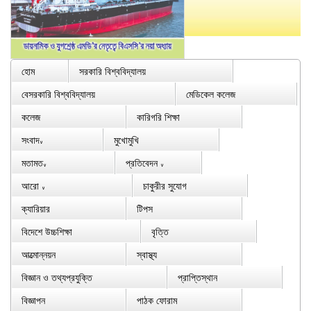
হোম
সরকারি বিশ্ববিদ্যালয়
বেসরকারি বিশ্ববিদ্যালয়
মেডিকেল কলেজ
কলেজ
কারিগরি শিক্ষা
সংবাদ
মুখোমুখি
∨
মতামত
প্রতিবেদন
∨
∨
আরো
চাকুরীর সুযোগ
∨
ক্যারিয়ার
টিপস
বিদেশে উচ্চশিক্ষা
বৃত্তি
আত্মোন্নয়ন
স্বাস্থ্য
বিজ্ঞান ও তথ্যপ্রযুক্তি
প্রাপ্তিস্থান
বিজ্ঞাপন
পাঠক ফোরাম