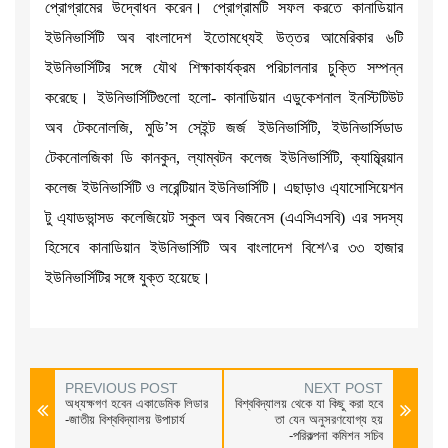
প্রোগ্রামের উদ্বোধন করেন। প্রোগ্রামটি সফল করতে কানাডিয়ান
ইউনিভার্সিটি অব বাংলাদেশ ইতোমধ্যেই উত্তর আমেরিকার ৬টি
ইউনিভার্সিটির সঙ্গে যৌথ শিক্ষাকার্যক্রম পরিচালনার চুক্তি সম্পন্ন
করেছে। ইউনিভার্সিটিগুলো হলো- কানাডিয়ান এডুকেশনাল ইনস্টিটিউট
অব টেকনোলজি, মুডি’স সেইন্ট জর্জ ইউনিভার্সিটি, ইউনিভার্সিডাড
টেকনোলজিকা ডি কানকুন, ল্যাম্বটন কলেজ ইউনিভার্সিটি, ক্যাম্ব্রিয়ান
কলেজ ইউনিভার্সিটি ও লরেন্টিয়ান ইউনিভার্সিটি। এছাড়াও এ্যাসোসিয়েশন
টু এ্যাডভান্সড কলেজিয়েট স্কুল অব বিজনেস (এএসিএসবি) এর সদস্য
হিসেবে কানাডিয়ান ইউনিভার্সিটি অব বাংলাদেশ বিশে^র ৩৩ হাজার
ইউনিভার্সিটির সঙ্গে যুক্ত হয়েছে।
PREVIOUS POST
NEXT POST
অধ্যক্ষগণ হবেন একাডেমিক লিডার
বিশ্ববিদ্যালয় থেকে যা কিছু করা হবে
-জাতীয় বিশ্ববিদ্যালয় উপাচার্য
তা যেন অনুসরণযোগ্য হয়
-পরিকল্পনা কমিশন সচিব