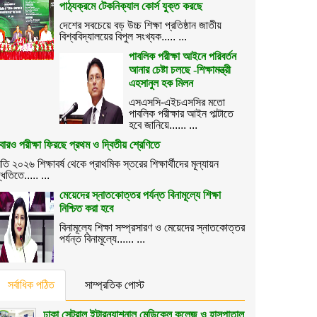
পাঠ্যক্রমে টেকনিক্যাল কোর্স যুক্ত করছে
দেশের সবচেয়ে বড় উচ্চ শিক্ষা প্রতিষ্ঠান জাতীয়
বিশ্ববিদ্যালয়ের বিপুল সংখ্যক..... ...
পাবলিক পরীক্ষা আইনে পরিবর্তন
আনার চেষ্টা চলছে -শিক্ষামন্ত্রী
এহসানুল হক মিলন
এসএসসি-এইচএসসির মতো
পাবলিক পরীক্ষার আইন পাল্টাতে
হবে জানিয়ে...... ...
ারও পরীক্ষা ফিরছে প্রথম ও দ্বিতীয় শ্রেণিতে
তি ২০২৬ শিক্ষাবর্ষ থেকে প্রাথমিক স্তরের শিক্ষার্থীদের মূল্যায়ন
্ধতিতে..... ...
মেয়েদের স্নাতকোত্তর পর্যন্ত বিনামূল্যে শিক্ষা
নিশ্চিত করা হবে
বিনামূল্যে শিক্ষা সম্প্রসারণ ও মেয়েদের স্নাতকোত্তর
পর্যন্ত বিনামূল্যে...... ...
সর্বাধিক পঠিত
সাম্প্রতিক পোস্ট
ঢাকা সেন্ট্রাল ইন্টারন্যাশনাল মেডিকেল কলেজ ও হাসপাতাল