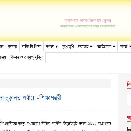
ক্যাম্পাস সমাজ উন্নয়ন কেন্দ্র
জ্ঞানভিত্তিক ও ন্যায়ভিত্তিক সমাজ গঠনে নিবেদিত
েজ
কলেজ
কারিগরি শিক্ষা
সংবাদ
মুখোমুখি
মতামত
প্রতিবেদন
আরো
াস্থ্য
বিজ্ঞান ও তথ্যপ্রযুক্তি
বি
ূড়ান্ত পর্যায়ে -শিক্ষামন্ত্রী
আ
ন এমপিওভুক্তির জন্য বাংলাদেশ সিভিল সার্ভিস রিক্রুটমেন্ট রুলস ১৯৮১ সংশোধন