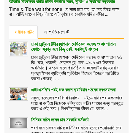
অবিরাম সাফল্যের ধারায় জীবন বদলাতে সময়, সুযোগ ও স্থানের সদ্ব্যবহার
Time & Tide wait for none. যে সময় চলে যায়, তা আর ফিরে আসে
না। এটিই সময়ের নিষ্ঠুর নিয়ম; এটি ঘূর্ণমান ও বেরসিক ঘড়ির কাঁটার ...
সর্বাধিক পঠিত
সাম্প্রতিক পোস্ট
ঢাকা সেন্ট্রাল ইন্টারন্যাশনাল মেডিকেল কলেজ ও হাসপাতাল
যেখানে স্বপ্ন বলে কিছু নেই, সবকিছুই বাস্তব
ঢাকা সেন্ট্রাল ইন্টারন্যাশনাল মেডিকেল কলেজ ও হাসপাতাল ২/১
রিং রোড, শ্যামলী, মোহাম্মদপুর, ঢাকা-১২০৭ এই ঠিকানায়
অবস্থিত। ২০১০ সালে প্রতিষ্ঠিত এ কলেজটি স্বাস্থ্যসেবা ও
স্বাস্থ্যশিক্ষার ব্যতিক্রমী প্রতিষ্ঠান হিসেবে নিজেকে প্রতিষ্ঠিত
করতে পেরেছে।...
এইচএসসি’র পরই শুরু করুন ক্যারিয়ার গঠনের স্বপ্নযাত্রা
স্কুল, কলেজের পর বিশ্ববিদ্যালয়। এইচএসসির পর অলসভাবে
সময় না কাটিয়ে নিজেকে ভবিষ্যতের কঠিন সময়ের জন্য প্রস্তুত
করার এখনই সময়। বিশ্ববিদ্যালয় জীবন যে কোনো...
সিনিয়র সচিব হলেন চার সরকারি কর্মকর্তা
প্রশাসনে চারজন সচিবকে সিনিয়র সচিব হিসেবে পদোন্নতি দেয়া