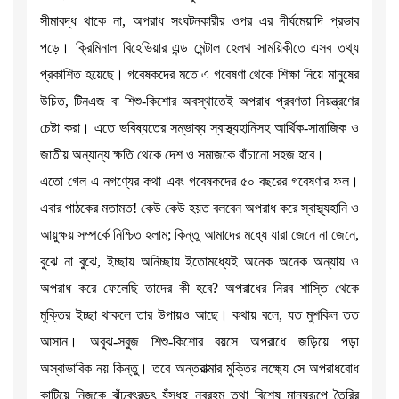
সীমাবদ্ধ থাকে না, অপরাধ সংঘটনকারীর ওপর এর দীর্ঘমেয়াদি প্রভাব
পড়ে। ক্রিমিনাল বিহেভিয়ার এন্ড মেন্টাল হেলথ সাময়িকীতে এসব তথ্য
প্রকাশিত হয়েছে। গবেষকদের মতে এ গবেষণা থেকে শিক্ষা নিয়ে মানুষের
উচিত, টিনএজ বা শিশু-কিশোর অবস্থাতেই অপরাধ প্রবণতা নিয়ন্ত্রণের
চেষ্টা করা। এতে ভবিষ্যতের সম্ভাব্য স্বাস্থ্যহানিসহ আর্থিক-সামাজিক ও
জাতীয় অন্যান্য ক্ষতি থেকে দেশ ও সমাজকে বাঁচানো সহজ হবে।
এতো গেল এ নগণ্যের কথা এবং গবেষকদের ৫০ বছরের গবেষণার ফল।
এবার পাঠকের মতামত! কেউ কেউ হয়ত বলবেন অপরাধ করে স্বাস্থ্যহানি ও
আয়ুক্ষয় সম্পর্কে নিশ্চিত হলাম; কিন্তু আমাদের মধ্যে যারা জেনে না জেনে,
বুঝে না বুঝে, ইচ্ছায় অনিচ্ছায় ইতোমধ্যেই অনেক অনেক অন্যায় ও
অপরাধ করে ফেলেছি তাদের কী হবে? অপরাধের নিরব শাস্তি থেকে
মুক্তির ইচ্ছা থাকলে তার উপায়ও আছে। কথায় বলে, যত মুশকিল তত
আসান। অবুঝ-সবুজ শিশু-কিশোর বয়সে অপরাধে জড়িয়ে পড়া
অস্বাভাবিক নয় কিন্তু। তবে অন্তরাত্মার মুক্তির লক্ষ্যে সে অপরাধবোধ
কাটিয়ে নিজকে ঝঁঢ়বৎরড়ৎ যঁসধহ নবরহম তথা বিশেষ মানুষরূপে তৈরির