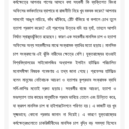
কর্মক্ষেত্রে আপনার পাশের আসনে বসা সহকর্মী কি ব্যক্তিগত কিংবা
অফিসের কর্মকর্তাদের ব্যাপারে বা রাজনীতি নিয়ে খুব বকবক করেন? আপনার
সামনেই আঙুল নাচিয়ে, কাঁধ ঝাঁকিয়ে, ঠোঁট বাঁকিয়ে বা কপালে চোখ তুলে
হতাশা প্রকাশ করেন? এই প্রশ্নের উত্তর যদি হয় হ্যাঁ, তাহলে আপনি
নির্ঘাত স্বাস্থ্যঝুঁকিতে রয়েছেন। কারণ এক সহকর্মীর মানসিক চাপ ও হতাশা
অফিসের অন্য সহকর্মীদের মাঝে সংক্রামক ব্যাধির মতো ছড়ায়। মানসিক
চাপ সংক্রমণের এই ঝুঁকি নারীদের ক্ষেত্রে বেশি। যুক্তরাজ্যের হাওয়াই
বিশ্ববিদ্যালয়ের সাইকোলজির অধ্যাপক ইলাইন হাটফিল্ড পরিচালিত
মনোসমীক্ষা বিষয়ক গবেষণায় এ তথ্য জানা গেছে। প্রফেসর হাটফিল্ড
বলেন মানুষের নেতিবাচক আচরণ ও হতাশার কুপ্রভাব সংক্রামক ব্যাধি
সর্দি-কাশির মতোই দ্রুত ছড়ায়। সহকর্মীর বাজে আচরণ, হতাশা ও
মনঃস্তাপ তার কাছের মানুষটিকে প্রথম ভাবিয়ে তোলে এবং চিন্তিত করে,
যা ক্রমশ মানসিক চাপ বা হাইপারটেনশনে পরিণত হয়। এ কাজটি হয় খুব
সূক্ষ্মভাবে; কোনো প্রকার জানান না দিয়েই। এ কারণে যুক্তরাজ্যের
কর্মক্ষেত্রগুলোতে চাকরিজীবীদের মানসিক চাপ বৃদ্ধি বড় সমস্যা হিসেবে