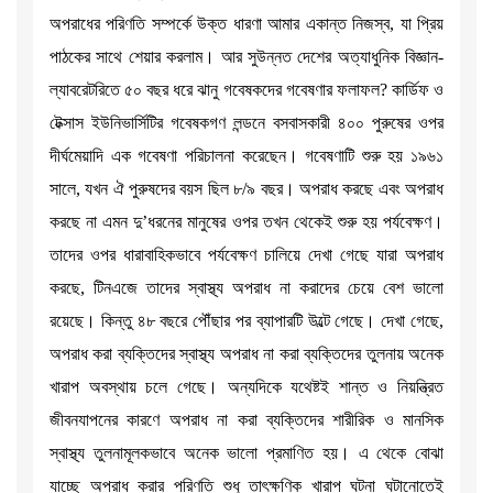
অপরাধের পরিণতি সম্পর্কে উক্ত ধারণা আমার একান্ত নিজস্ব, যা প্রিয়
পাঠকের সাথে শেয়ার করলাম। আর সুউন্নত দেশের অত্যাধুনিক বিজ্ঞান-
ল্যাবরেটরিতে ৫০ বছর ধরে ঝানু গবেষকদের গবেষণার ফলাফল? কার্ডিফ ও
টেক্সাস ইউনিভার্সিটির গবেষকগণ লন্ডনে বসবাসকারী ৪০০ পুরুষের ওপর
দীর্ঘমেয়াদি এক গবেষণা পরিচালনা করেছেন। গবেষণাটি শুরু হয় ১৯৬১
সালে, যখন ঐ পুরুষদের বয়স ছিল ৮/৯ বছর। অপরাধ করছে এবং অপরাধ
করছে না এমন দু’ধরনের মানুষের ওপর তখন থেকেই শুরু হয় পর্যবেক্ষণ।
তাদের ওপর ধারাবাহিকভাবে পর্যবেক্ষণ চালিয়ে দেখা গেছে যারা অপরাধ
করছে, টিনএজে তাদের স্বাস্থ্য অপরাধ না করাদের চেয়ে বেশ ভালো
রয়েছে। কিন্তু ৪৮ বছরে পৌঁছার পর ব্যাপারটি উল্টে গেছে। দেখা গেছে,
অপরাধ করা ব্যক্তিদের স্বাস্থ্য অপরাধ না করা ব্যক্তিদের তুলনায় অনেক
খারাপ অবস্থায় চলে গেছে। অন্যদিকে যথেষ্টই শান্ত ও নিয়ন্ত্রিত
জীবনযাপনের কারণে অপরাধ না করা ব্যক্তিদের শারীরিক ও মানসিক
স্বাস্থ্য তুলনামূলকভাবে অনেক ভালো প্রমাণিত হয়। এ থেকে বোঝা
যাচ্ছে অপরাধ করার পরিণতি শুধু তাৎক্ষণিক খারাপ ঘটনা ঘটানোতেই