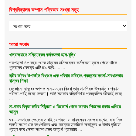
বিশ্ববিদ্যালয় কম্পাস পত্রিকার সংখ্যা সমূহ
আরো সংবাদ
খাদ্যাভ্যাসে মস্তিষ্কের কর্মক্ষমতা হৃাস-বৃদ্ধি
গড়পড়তা ৪৫ বছর থেকে মানুষের মস্তিষ্কের কর্মক্ষমতা হ্রাস পেতে থাকে।
পুরুষদের ক্ষেত্রে এটি ৪৯ বছর..... ...
স্ত্রীর অবৈধ উপার্জনে বিধ্বংস এক পরিবার ভবিষ্যৎ প্রজন্মের সতর্ক-সাবধানতায়
বাস্তব শিক্ষা
যেকোনো মানুষের গুণগত মান-মননের কিংবা তার সামগ্রিক উৎকর্ষতার প্রথম
পরীক্ষা-পর্বই হচ্ছে সততা। তাই সততার বহ্নিশিখায় প্রজ্জ্বলিত জীবনই হচ্ছে
...
মা-বাবার বিকৃত রুচির নিষ্ঠুরতা ও ডিভোর্স থেকে অবোধ শিশুদের রক্ষায় এগিয়ে
আসুন
ঘর—সংসারের ক্ষেত্রে তারাই যোগ্যতা ও সাফল্যের স্বাক্ষর রাখেন, যারা নিজ
ত্রুটি সংশোধনে বদ্ধপরিকর এবং অন্যের ত্রুটিকে ক্ষমাসুন্দর ও উদার দৃষ্টিতে
গ্রহণ করে সেসব সংশোধনের অব্যর্থ প্রচেষ্টায় ...