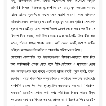
কিছু অভিভাবকের টিজিং-বিরোধী আন্দোলনের জন্য তাদেরকে সাধুবাদ
জানাই। কিন্তু টিজিংয়ের মূলোৎপাটন তথা ছাত্র-যুব সমাজের অবক্ষয়
রোধে তাদের দূরদর্শিতার অভাব দেখে হতাশা জাগে। আর অধিকাংশ
অভিভাবকেরতো লেশমাত্র দায় নেই ছাত্র-যুব সমাজের প্রতি। সেলফোন
ব্যবসা করে মাল্টিন্যাশনাল কোম্পানিগুলো এদেশ থেকে বছরে কত টাকা যে
বিদেশে নিয়ে যাচ্ছে, সেই হিসাব সরকার এবং অর্থ-কড়ি নিয়ে যাঁরা কাজ
করেন, তাঁদের কাছেই থাকার কথা। আমি কেবল ভাবছি দেশ ও জাতির
ভবিষ্যৎ বংশধরদের বিভ্রান্তি ও পাগলামির পরিণাম-ফল নিয়ে।
সেলফোন কোম্পানির ‘ইব ঈড়হহবপঃবফ’ বিজ্ঞাপন-আহ্বানে সাড়া দিয়ে
তথা আফিমরূপী নেশার ঘোরে পড়ে নীতি-নৈতিকতা ও মূল্যবোধ থেকে
উরংপড়হহবপঃবফ হয়ে পড়ছে এদেশের ছাত্র-ছাত্রী, যুবক-যুবতী, তরুণ-
তরুণীরা। এতে পারস্পরিক অস্বাভাবিক ও অনৈতিক সম্পর্কের ভয়াবহতার
পাশাপাশি তাদের নিজ নিজ স্বাস্থ্যহানির ভয়াবহতাও কম নয়। ‘সারাদিন-
সারারাত’ মোবাইল ফোনে কথা বলার পরিণামের বিষয়ে আমার উক্ত
মতামতের সাথে যারা দ্বিমত করবেন, তাদের সাথে বিতর্কে না গিয়ে মোবাইল