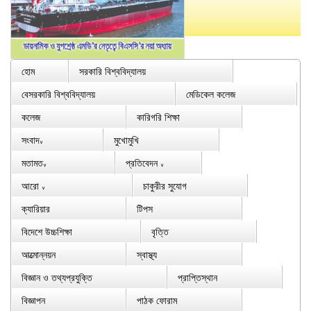
হোম
সরকারি বিশ্ববিদ্যালয়
বেসরকারি বিশ্ববিদ্যালয়
মেডিকেল কলেজ
কলেজ
কারিগরি শিক্ষা
সংবাদ
মুখোমুখি
∨
মতামত
প্রতিবেদন
∨
∨
আরো
চাকুরীর সুযোগ
∨
ক্যারিয়ার
টিপস
বিদেশে উচ্চশিক্ষা
বৃত্তি
আত্মোন্নয়ন
স্বাস্থ্য
বিজ্ঞান ও তথ্যপ্রযুক্তি
প্রাপ্তিস্থান
বিজ্ঞাপন
পাঠক ফোরাম