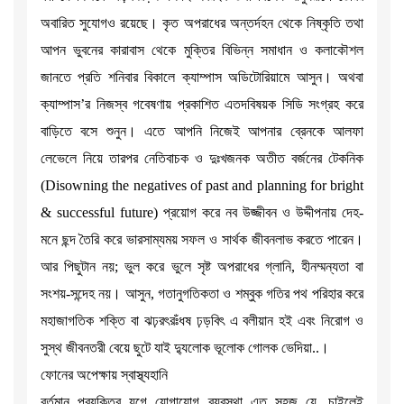
অবারিত সুযোগও রয়েছে। কৃত অপরাধের অন্তর্দহন থেকে নিষ্কৃতি তথা
আপন ভুবনের কারাবাস থেকে মুক্তির বিভিন্ন সমাধান ও কলাকৌশল
জানতে প্রতি শনিবার বিকালে ক্যাম্পাস অডিটোরিয়ামে আসুন। অথবা
ক্যাম্পাস’র নিজস্ব গবেষণায় প্রকাশিত এতদবিষয়ক সিডি সংগ্রহ করে
বাড়িতে বসে শুনুন। এতে আপনি নিজেই আপনার ব্রেনকে আলফা
লেভেলে নিয়ে তারপর নেতিবাচক ও দুঃখজনক অতীত বর্জনের টেকনিক
(Disowning the negatives of past and planning for bright
& successful future) প্রয়োগ করে নব উজ্জীবন ও উদ্দীপনায় দেহ-
মনে ছন্দ তৈরি করে ভারসাম্যময় সফল ও সার্থক জীবনলাভ করতে পারেন।
আর পিছুটান নয়; ভুল করে ভুলে সৃষ্ট অপরাধের গ্লানি, হীনম্মন্যতা বা
সংশয়-সন্দেহ নয়। আসুন, গতানুগতিকতা ও শম্বুক গতির পথ পরিহার করে
মহাজাগতিক শক্তি বা ঝঢ়রৎরঃঁধষ ঢ়ড়বিৎ এ বলীয়ান হই এবং নিরোগ ও
সুস্থ জীবনতরী বেয়ে ছুটে যাই দ্যুলোক ভূলোক গোলক ভেদিয়া..।
ফোনের অপেক্ষায় স্বাস্থ্যহানি
বর্তমান প্রযুক্তির যুগে যোগাযোগ ব্যবস্থা এত সহজ যে, চাইলেই