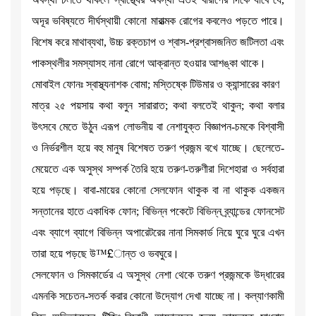
অদূর ভবিষ্যতে দীর্ঘস্থায়ী কোনো মারাত্মক রোগের কবলেও পড়তে পারে।
বিশেষ করে মাথাব্যথা, উচ্চ রক্তচাপ ও শ্বাস-প্রশ্বাসজনিত জটিলতা এবং
পাকস্থলীর সমস্যাসহ নানা রোগে আক্রান্ত হওয়ার আশঙ্কা থাকে।
মোবাইল ফোনঃ স্বাস্থ্যনাশক বোমা; মস্তিষ্কে টিউমার ও ক্যান্সারের কারণ
মাত্র ২৫ পয়সায় কথা বলুন সারারাত; কথা বলতেই থাকুন; কথা বলার
উৎসবে মেতে উঠুন এরূপ লোভনীয় বা নেশাযুক্ত বিজ্ঞাপন-চমকে বিশ্বাসী
ও নির্ভরশীল হয়ে বহু মানুষ বিশেষত তরুণ প্রজন্ম বখে যাচ্ছে। ছেলেতে-
মেয়েতে এক অসুস্থ সম্পর্ক তৈরি হয়ে তরুণ-তরুণীরা দিশেহারা ও সর্বহারা
হয়ে পড়ছে। বাবা-মায়ের কোনো সেলফোন থাকুক বা না থাকুক একজন
সন্তানের হাতে একাধিক ফোন; বিভিন্ন পকেটে বিভিন্ন ব্র্যান্ডের ফোনসেট
এবং ব্যাগে ব্যাগে বিভিন্ন অপারেটরের নানা সিমকার্ড নিয়ে ঘুরে ঘুরে এখন
তারা হয়ে পড়ছে উ™£ান্ত ও ভবঘুরে।
সেলফোন ও সিমকার্ডের এ অসুস্থ নেশা থেকে তরুণ প্রজন্মকে উদ্ধারের
এমনকি সচেতন-সতর্ক করার কোনো উদ্যোগ দেখা যাচ্ছে না। কল্যাণকামী