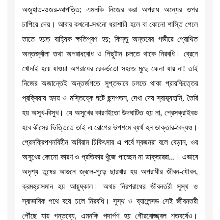
অজুহাত-ওজর-আপত্তি; এমনকি নিজের করা অপরাধ অন্যের ওপর
চাপিয়ে দেয়। আবার কখনো-সখনো ধরাশায়ী হলে বা কোনো শাস্তি পেলে
তাতে হয়ত বাহ্যিক ক্ষতিপূরণ হয়; কিন্তু অন্তরের গভীরে প্রোথিত
অন্তর্জ্বালা তথা অপরাধবোধ ও পিছুটান চলতে থাকে নিরবধি। ব্রেনে
খোদাই হয়ে যাওয়া অপরাধের রেকর্ডতো সহজে মুছে ফেলা যায় না! তাই
নিজের অজান্তেই অন্তর্জগতে সুপ্তভাবে চলতে থাকা প্রায়শ্চিত্তের
প্রক্রিয়ায় হৃদয় ও মস্তিষ্কে ঘটে ছন্দপতন, দেখা দেয় স্বাস্থ্যহানি, তৈরি
হয় অসুখ-বিসুখ। যে অসুখের কারণইতো উদঘাটিত হয় না, প্রেসক্রাইবড
হবে কীসের ভিত্তিতে তাই এ রোগের উপশমে ব্যর্থ হন ডাক্তার-বৈদ্যও।
প্রেসক্রিপশনবিহীন অবিরাম চিকিৎসার এ পর্বে স্বজনরা বলে বেড়ান, ওর
অসুখের কোনো কারণ ও প্রতিকার খুঁজে পাচ্ছেন না ডাক্তাররা...। এভাবে
অদৃশ্য তুষের আগুনে জ্বলে-পুড়ে ছারখার হয় অপরাধীর জীবন-যৌবন,
ক্রমহ্রাসমান হয় আয়ুষ্কাল। অথচ নিরপরাধের জীবনতরী সুস্থ ও
স্বাভাবিক পথে বয়ে চলে নিরবধি। সুস্থ ও ব্যালেন্সড সেই জীবনতরী
পৌঁছে যায় গন্তব্যে, এমনকি পদার্পণ হয় গৌরবোজ্জ্বল শতবর্ষেও।