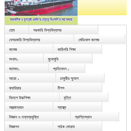
হোম
সরকারি বিশ্ববিদ্যালয়
বেসরকারি বিশ্ববিদ্যালয়
মেডিকেল কলেজ
কলেজ
কারিগরি শিক্ষা
সংবাদ
মুখোমুখি
∨
মতামত
প্রতিবেদন
∨
∨
আরো
চাকুরীর সুযোগ
∨
ক্যারিয়ার
টিপস
বিদেশে উচ্চশিক্ষা
বৃত্তি
আত্মোন্নয়ন
স্বাস্থ্য
বিজ্ঞান ও তথ্যপ্রযুক্তি
প্রাপ্তিস্থান
বিজ্ঞাপন
পাঠক ফোরাম