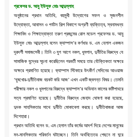
প্রফেসর ড. আবু ইউসুফ মোঃ আব্দুল্লাহ
অনুষ্ঠানের প্রধান অতিথি, বহুমুখী উদ্যোগের সফল ও সৃজনশীল
উদ্যোক্তা, আবাসন ও পর্যটন শিল্প বিকাশে অগ্রণী ব্যক্তিত্ব, স্বনামধন্য
শিক্ষাবিদ ও শিক্ষাদ্যোক্তা তরুণ প্রজন্মের রোল মডেল প্রফেসর ড. আবু
ইউসুফ মোঃ আব্দুল্লাহ বলেন ক্যাম্পাস’র কর্ণধার ড. এম হেলাল একজন
দূরদর্শী সমাজসেবী। তিনি ৩ যুগ আগে নকল, ধূমপান, দুর্নীতির বিরুদ্ধে যে
সামাজিক যুদ্ধের সূচনা করেছিলেন পরবর্তী সময়ে তার যৌক্তিকতা অক্ষরে
অক্ষরে প্রমাণিত হয়েছে। ক্যাম্পাস স্টিকারে উৎকীর্ণ সেদিনের আওয়াজ
‘ঘুষখোর-দুর্নীতিবাজ বয়কট করি আজ’ এখন একটি জ্বলন্ত বিষয়। তেমনি
পরীক্ষায় নকল ও ধূমপানের বিরুদ্ধে ক্যাম্পাস’র অভিযান কালের কষ্টিপাথরে
সত্য প্রমাণিত হয়েছে। দুর্নীতির বিরুদ্ধে জেহাদ ঘোষণা করা হয়েছে,
দুদক সাহসিকতার সাথে দুর্নীতি মোকাবেলা করছে। দুর্নীতিবাজরা আজ
দিশেহারা।
প্রধান অতিথি বলেন ড. এম হেলাল তাঁর কর্মের আদর্শ দিয়ে দেশের মানুষের
মন-মানসিকতার পরিবর্তন ঘটাচ্ছেন। তিনি অর্থবিত্তের পেছনে না ঘুরে