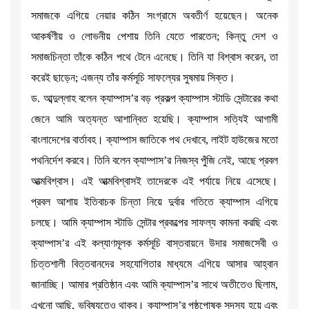
সমাজকে এগিয়ে নেয়ার কঠিন সংগ্রামে অবতীর্ণ হয়েছেন। অনেক
আকর্ষণীয় ও লোভনীয় পেশায় তিনি যেতে পারতেন; কিন্তু দেশ ও
সমাজচিন্তা তাঁকে কঠিন পথে টেনে এনেছে। তিনি যা বিশ্বাস করেন, তা
করেই ছাড়েন; এজন্য তাঁর কর্মসূচি সাফল্যের সুষমায় সিক্ত।
ড. আব্দুল্লাহ বলেন ক্যাম্পাস’র বড় প্রকল্প ক্যাম্পাস স্টাডি সেন্টারের কথা
জেনে আমি অত্যন্ত আশান্বিত হয়েছি। ক্যাম্পাস সত্যিই আগামী
বাংলাদেশের বার্তাবহ। ক্যাম্পাস জাতিকে পথ দেখাবে, লাইট হাউজের মতো
পথনির্দেশ করবে। তিনি বলেন ক্যাম্পাস’র নিজস্ব পুঁজি নেই, আছে প্রবল
আত্মবিশ্বাস। এই আত্মবিশ্বাসই তাদেরকে এই পর্যায়ে নিয়ে এসেছে।
প্রবল আশায় ইতিবাচক চিন্তা নিয়ে দুর্বার গতিতে ক্যাম্পাস এগিয়ে
চলছে। আমি ক্যাম্পাস স্টাডি সেন্টার প্রকল্পের সাফল্য কামনা করছি এবং
ক্যাম্পাস’র এই কল্যাণমূলক কর্মসূচি বাস্তবায়নে উদার সমাজসেবী ও
চিত্তশালী বিত্তবানদের সহযোগিতার মাধ্যমে এগিয়ে আসার আহ্বান
জানাচ্ছি। আমার প্রতিষ্ঠান এবং আমি ক্যাম্পাস’র সাথে অতীতেও ছিলাম,
এখনো আছি, ভবিষ্যতেও থাকব। ক্যাম্পাস’র পৃষ্ঠপোষক সদস্য হয়ে এবং