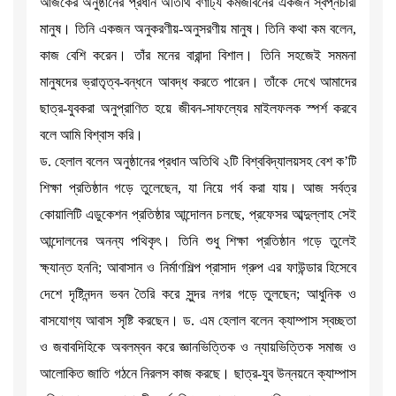
আজকের অনুষ্ঠানের প্রধান অতিথি বর্ণাঢ্য কর্মজীবনের একজন স্বপ্নচারী
মানুষ। তিনি একজন অনুকরণীয়-অনুসরণীয় মানুষ। তিনি কথা কম বলেন,
কাজ বেশি করেন। তাঁর মনের বারান্দা বিশাল। তিনি সহজেই সমমনা
মানুষদের ভ্রাতৃত্ব-বন্ধনে আবদ্ধ করতে পারেন। তাঁকে দেখে আমাদের
ছাত্র-যুবকরা অনুপ্রাণিত হয়ে জীবন-সাফল্যের মাইলফলক স্পর্শ করবে
বলে আমি বিশ্বাস করি।
ড. হেলাল বলেন অনুষ্ঠানের প্রধান অতিথি ২টি বিশ্ববিদ্যালয়সহ বেশ ক’টি
শিক্ষা প্রতিষ্ঠান গড়ে তুলেছেন, যা নিয়ে গর্ব করা যায়। আজ সর্বত্র
কোয়ালিটি এডুকেশন প্রতিষ্ঠার আন্দোলন চলছে, প্রফেসর আব্দুল্লাহ সেই
আন্দোলনের অনন্য পথিকৃৎ। তিনি শুধু শিক্ষা প্রতিষ্ঠান গড়ে তুলেই
ক্ষ্যান্ত হননি; আবাসান ও নির্মাণশিল্প প্রাসাদ গ্রুপ এর ফাউন্ডার হিসেবে
দেশে দৃষ্টিনন্দন ভবন তৈরি করে সুন্দর নগর গড়ে তুলছেন; আধুনিক ও
বাসযোগ্য আবাস সৃষ্টি করছেন। ড. এম হেলাল বলেন ক্যাম্পাস স্বচ্ছতা
ও জবাবদিহিকে অবলম্বন করে জ্ঞানভিত্তিক ও ন্যায়ভিত্তিক সমাজ ও
আলোকিত জাতি গঠনে নিরলস কাজ করছে। ছাত্র-যুব উন্নয়নে ক্যাম্পাস