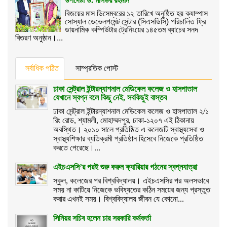
উপদেষ্টা ড. মসিউর রহমান
বিজয়ের মাস ডিসেম্বরের ১২ তারিখে অনুষ্ঠিত হয় ক্যাম্পাস
সোস্যাল ডেভেলপমেন্ট সেন্টার (সিএসডিসি) পরিচালিত ফ্রি
ডায়নামিক কম্পিউটার ট্রেনিংয়ের ১৪৫তম ব্যাচের সনদ
বিতরণ অনুষ্ঠান।...
সর্বাধিক পঠিত
সাম্প্রতিক পোস্ট
ঢাকা সেন্ট্রাল ইন্টারন্যাশনাল মেডিকেল কলেজ ও হাসপাতাল
যেখানে স্বপ্ন বলে কিছু নেই, সবকিছুই বাস্তব
ঢাকা সেন্ট্রাল ইন্টারন্যাশনাল মেডিকেল কলেজ ও হাসপাতাল ২/১
রিং রোড, শ্যামলী, মোহাম্মদপুর, ঢাকা-১২০৭ এই ঠিকানায়
অবস্থিত। ২০১০ সালে প্রতিষ্ঠিত এ কলেজটি স্বাস্থ্যসেবা ও
স্বাস্থ্যশিক্ষার ব্যতিক্রমী প্রতিষ্ঠান হিসেবে নিজেকে প্রতিষ্ঠিত
করতে পেরেছে।...
এইচএসসি’র পরই শুরু করুন ক্যারিয়ার গঠনের স্বপ্নযাত্রা
স্কুল, কলেজের পর বিশ্ববিদ্যালয়। এইচএসসির পর অলসভাবে
সময় না কাটিয়ে নিজেকে ভবিষ্যতের কঠিন সময়ের জন্য প্রস্তুত
করার এখনই সময়। বিশ্ববিদ্যালয় জীবন যে কোনো...
সিনিয়র সচিব হলেন চার সরকারি কর্মকর্তা