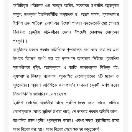
অতিরিক্ত পরিচালক এম সামছুল আমিন; সরকারের উপসচিব আব্দুল্লাহ
মাসুদ; জগন্নাথ ইউনিভার্সিটির অধ্যাপক ড. আব্দুস সামাদ; ক্যাম্পাস’র
ইংলিশ এন্ড স্মার্টনেস কোর্স এর রিসোর্স পারসন এডভোকেট মোঃ গোলাম
কিবরিয়া; কেন্দ্রীয় কচি-কাঁচার মেলার উপদেষ্টা মোহাম্মদ মোস্তফা
প্রমুখ।।
অনুষ্ঠানের শুরুতে প্রধান অতিথিকে পুষ্পমাল্যে বরণ করে নেয়া হয় এবং
উপহার হিসেবে অর্পণ করা হয় ক্যাম্পাস জ্ঞানমেলা সিরিজে প্রকাশিত
সৃজনশীলতা বৃদ্ধি, আত্মোন্নয়ন ও জাতি জাগরণমূলক বিভিন্ন বই;
ক্যম্পাস’র নিজস্ব গবেষণায় প্রকাশিত দেশোন্নয়নের ২টি মডেল ও
স্যুভেনির। প্রধান অতিথিকে ক্যাম্পাস’র সম্মাননা ক্রেস্ট অর্পণ করেন
সিএসডিসি’র মহাসচিব ড. এম হেলাল।
ইংলিশ কোর্সের ট্রেইনীরা যাতে প্রশিক্ষণলব্ধ জ্ঞান কাজে লাগিয়ে
দেশোন্নয়নে যোগ্য ভূমিকা রাখতে পারে, সে কামনায় প্রধান অতিথি আশা-
জাগানিয়া মঙ্গল প্রদীপ প্রজ্জ্বলন করেন। এরপর সফল ট্রেইনীদের মাঝে
সনদ বিতরণ করা হয়। সনদ বিতরণ শেষে শুরু হয় বক্তৃতাপর্ব।