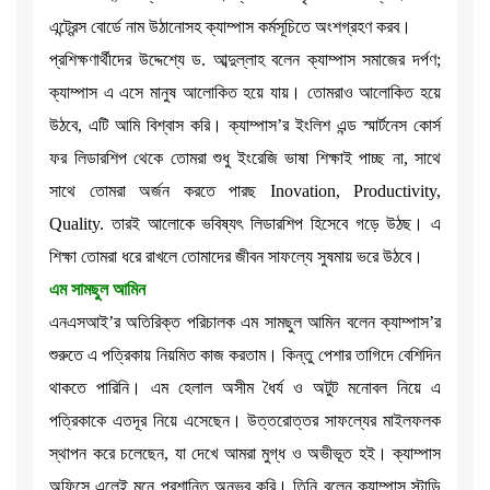
এন্ট্রেন্স বোর্ডে নাম উঠানোসহ ক্যাম্পাস কর্মসূচিতে অংশগ্রহণ করব।
প্রশিক্ষণার্থীদের উদ্দেশ্যে ড. আব্দুল্লাহ বলেন ক্যাম্পাস সমাজের দর্পণ;
ক্যাম্পাস এ এসে মানুষ আলোকিত হয়ে যায়। তোমরাও আলোকিত হয়ে
উঠবে, এটি আমি বিশ্বাস করি। ক্যাম্পাস’র ইংলিশ এন্ড স্মার্টনেস কোর্স
ফর লিডারশিপ থেকে তোমরা শুধু ইংরেজি ভাষা শিক্ষাই পাচ্ছ না, সাথে
সাথে তোমরা অর্জন করতে পারছ Inovation, Productivity,
Quality. তারই আলোকে ভবিষ্যৎ লিডারশিপ হিসেবে গড়ে উঠছ। এ
শিক্ষা তোমরা ধরে রাখলে তোমাদের জীবন সাফল্যে সুষমায় ভরে উঠবে।
এম সামছুল আমিন
এনএসআই’র অতিরিক্ত পরিচালক এম সামছুল আমিন বলেন ক্যাম্পাস’র
শুরুতে এ পত্রিকায় নিয়মিত কাজ করতাম। কিন্তু পেশার তাগিদে বেশিদিন
থাকতে পারিনি। এম হেলাল অসীম ধৈর্য ও অটুট মনোবল নিয়ে এ
পত্রিকাকে এতদূর নিয়ে এসেছেন। উত্তরোত্তর সাফল্যের মাইলফলক
স্থাপন করে চলেছেন, যা দেখে আমরা মুগ্ধ ও অভীভূত হই। ক্যাম্পাস
অফিসে এলেই মনে প্রশান্তি অনুভব করি। তিনি বলেন ক্যাম্পাস স্টাডি