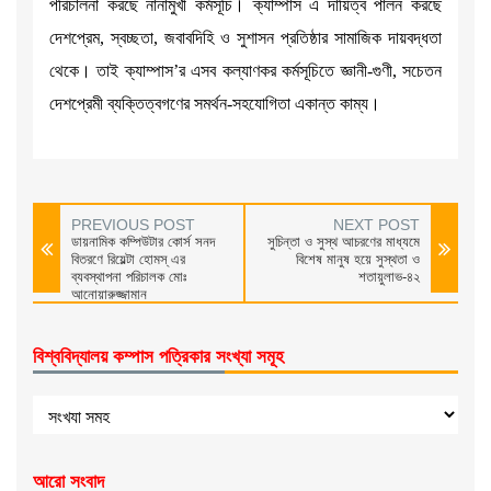
পরিচালনা করছে নানামুখী কর্মসূচি। ক্যাম্পাস এ দায়িত্ব পালন করছে
দেশপ্রেম, স্বচ্ছতা, জবাবদিহি ও সুশাসন প্রতিষ্ঠার সামাজিক দায়বদ্ধতা
থেকে। তাই ক্যাম্পাস’র এসব কল্যাণকর কর্মসূচিতে জ্ঞানী-গুণী, সচেতন
দেশপ্রেমী ব্যক্তিত্বগণের সমর্থন-সহযোগিতা একান্ত কাম্য।
PREVIOUS POST
NEXT POST
ডায়নামিক কম্পিউটার কোর্স সনদ
সুচিন্তা ও সুস্থ আচরণের মাধ্যমে
বিতরণে রিয়েল্টা হোমস্ এর
বিশেষ মানুষ হয়ে সুস্থতা ও
ব্যবস্থাপনা পরিচালক মোঃ
শতায়ুলাভ-৪২
আনোয়ারুজ্জামান
বিশ্ববিদ্যালয় কম্পাস পত্রিকার সংখ্যা সমূহ
আরো সংবাদ