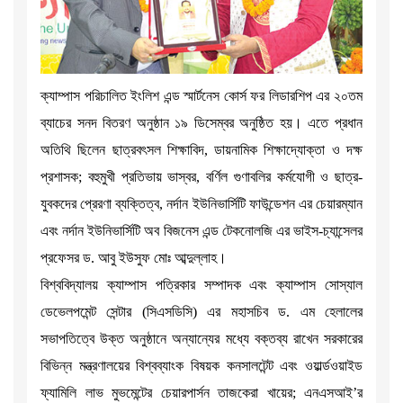
ক্যাম্পাস পরিচালিত ইংলিশ এন্ড স্মার্টনেস কোর্স ফর লিডারশিপ এর ২০তম
ব্যাচের সনদ বিতরণ অনুষ্ঠান ১৯ ডিসেম্বর অনুষ্ঠিত হয়। এতে প্রধান
অতিথি ছিলেন ছাত্রবৎসল শিক্ষাবিদ, ডায়নামিক শিক্ষাদ্যোক্তা ও দক্ষ
প্রশাসক; বহুমুখী প্রতিভায় ভাস্বর, বর্ণিল গুণাবলির কর্মযোগী ও ছাত্র-
যুবকদের প্রেরণা ব্যক্তিত্ব, নর্দান ইউনিভার্সিটি ফাউন্ডেশন এর চেয়ারম্যান
এবং নর্দান ইউনিভার্সিটি অব বিজনেস এন্ড টেকনোলজি এর ভাইস-চ্যান্সেলর
প্রফেসর ড. আবু ইউসুফ মোঃ আব্দুল্লাহ।
বিশ্ববিদ্যালয় ক্যাম্পাস পত্রিকার সম্পাদক এবং ক্যাম্পাস সোস্যাল
ডেভেলপমেন্ট সেন্টার (সিএসডিসি) এর মহাসচিব ড. এম হেলালের
সভাপতিত্বে উক্ত অনুষ্ঠানে অন্যান্যের মধ্যে বক্তব্য রাখেন সরকারের
বিভিন্ন মন্ত্রণালয়ের বিশ্বব্যাংক বিষয়ক কনসালটেন্ট এবং ওয়ার্ল্ডওয়াইড
ফ্যামিলি লাভ মুভমেন্টের চেয়ারপার্সন তাজকেরা খায়ের; এনএসআই’র