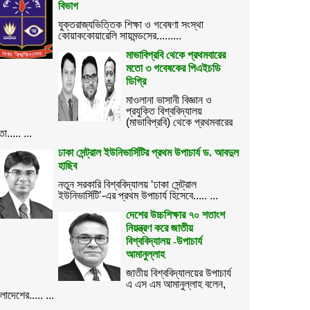
বিভাগ
যুক্তরাজ্যভিত্তিক শিক্ষা ও গবেষণা সংস্থা
কোয়াককোয়ারেলি সায়মন্ডসের.........
মাভাবিপ্রবি থেকে প্রথমবারের
মতো ৩ গবেষকের পিএইচডি
ডিগ্রি
মাওলানা ভাসানী বিজ্ঞান ও
প্রযুক্তি বিশ্ববিদ্যালয়
(মাভাবিপ্রবি) থেকে প্রথমবারের
ো..... ...
ঢাকা সেন্ট্রাল ইউনিভার্সিটির প্রথম উপাচার্য ড. আবদুল
হাছিব
নতুন সরকারি বিশ্ববিদ্যালয় ‘ঢাকা সেন্ট্রাল
ইউনিভার্সিটি’-এর প্রথম উপাচার্য হিসেবে..... ...
দেশের উচ্চশিক্ষার ৭০ শতাংশ
নিয়ন্ত্রণ করে জাতীয়
বিশ্ববিদ্যালয় -উপাচার্য
আমানুল্লাহ
জাতীয় বিশ্ববিদ্যালয়ের উপাচার্য
এ এস এম আমানুল্লাহ বলেন,
ংলাদেশের..... ...