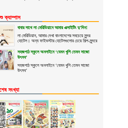
শু ক্যাম্পাস
বাবার সাথে লা মেরিডিয়ানে আমার এক্সাইটিং দু’দিন!
লা মেরিডিয়ান, আমার দেখা বাংলাদেশের সবচেয়ে সুন্দর
হোটেল। অন্য ফাইভস্টার হোটেলগুলোর চেয়ে শিল্প-সুন্দরে
সহজপাঠ স্কুলে অনলাইনে ‘যেমন খুশি তেমন সাজো
উৎসব’
সহজপাঠ স্কুলে অনলাইনে ‘যেমন খুশি তেমন সাজো
উৎসব’
শেষ সংখ্যা