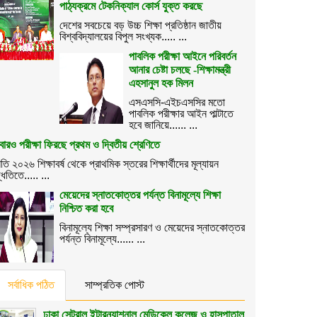
পাঠ্যক্রমে টেকনিক্যাল কোর্স যুক্ত করছে
দেশের সবচেয়ে বড় উচ্চ শিক্ষা প্রতিষ্ঠান জাতীয়
বিশ্ববিদ্যালয়ের বিপুল সংখ্যক..... ...
পাবলিক পরীক্ষা আইনে পরিবর্তন
আনার চেষ্টা চলছে -শিক্ষামন্ত্রী
এহসানুল হক মিলন
এসএসসি-এইচএসসির মতো
পাবলিক পরীক্ষার আইন পাল্টাতে
হবে জানিয়ে...... ...
ারও পরীক্ষা ফিরছে প্রথম ও দ্বিতীয় শ্রেণিতে
তি ২০২৬ শিক্ষাবর্ষ থেকে প্রাথমিক স্তরের শিক্ষার্থীদের মূল্যায়ন
্ধতিতে..... ...
মেয়েদের স্নাতকোত্তর পর্যন্ত বিনামূল্যে শিক্ষা
নিশ্চিত করা হবে
বিনামূল্যে শিক্ষা সম্প্রসারণ ও মেয়েদের স্নাতকোত্তর
পর্যন্ত বিনামূল্যে...... ...
সর্বাধিক পঠিত
সাম্প্রতিক পোস্ট
ঢাকা সেন্ট্রাল ইন্টারন্যাশনাল মেডিকেল কলেজ ও হাসপাতাল