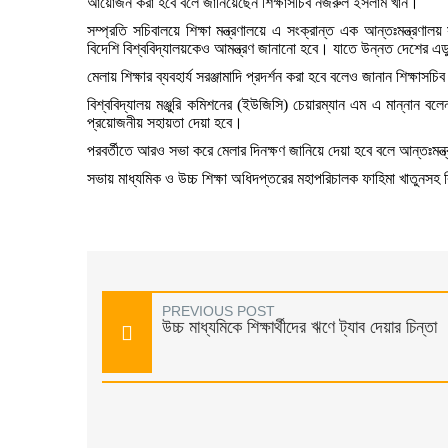
আয়োজন
করা
হবে
বলে
জানিয়েছেন
শিক্ষাসচিব
নজরুল
ইসলাম
খান
।
সম্প্রতি
সচিবালয়ে
শিক্ষা
মন্ত্রণালয়ে
এ
সংক্রান্ত
এক
আন্তঃমন্ত্রণালয়
বিদেশি
বিশ্ববিদ্যালয়কেও
আমন্ত্রণ
জানানো
হবে
।
যাতে
উন্নত
দেশের
এড
মেলায়
শিক্ষার
ব্যবহার্য
সরঞ্জামাদি
প্রদর্শন
করা
হবে
বলেও
জানান
শিক্ষাসচিব
বিশ্ববিদ্যালয়
মঞ্জুরি
কমিশনের
(
ইউজিসি
)
চেয়ারম্যান
এম
এ
মান্নান
বলে
প্রয়োজনীয়
সহায়তা
দেয়া
হবে
।
পরবর্তীতে
আরও
সভা
করে
মেলার
দিনক্ষণ
জানিয়ে
দেয়া
হবে
বলে
আন্তঃমন্ত
সভায়
মাধ্যমিক
ও
উচ্চ
শিক্ষা
অধিদপ্তরের
মহাপরিচালক
ফাহিমা
খাতুনসহ
PREVIOUS POST
উচ্চ মাধ্যমিকে শিক্ষার্থীদের ঋণে ট্যাব দেয়ার চিন্তা