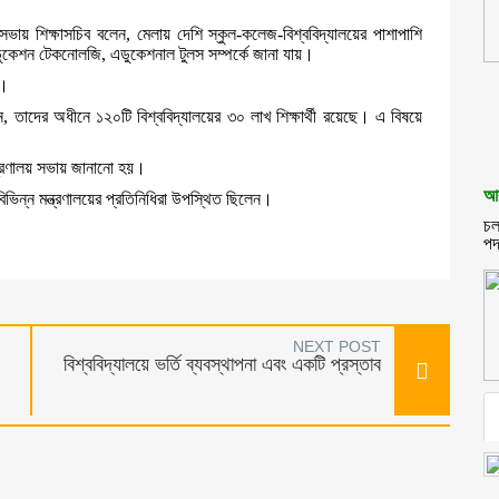
সভায়
শিক্ষাসচিব
বলেন
,
মেলায়
দেশি
স্কুল
-
কলেজ
-
বিশ্ববিদ্যালয়ের
পাশাপাশি
ুকেশন
টেকনোলজি
,
এডুকেশনাল
টুলস
সম্পর্কে
জানা
যায়
।
।
ন
,
তাদের
অধীনে
১২০টি
বিশ্ববিদ্যালয়ের
৩০
লাখ
শিক্ষার্থী
রয়েছে
।
এ
বিষয়ে
্রণালয়
সভায়
জানানো
হয়
।
আব
বিভিন্ন
মন্ত্রণালয়ের
প্রতিনিধিরা
উপস্থিত
ছিলেন
।
চল
পদ
NEXT POST
বিশ্ববিদ্যালয়ে ভর্তি ব্যবস্থাপনা এবং একটি প্রস্তাব