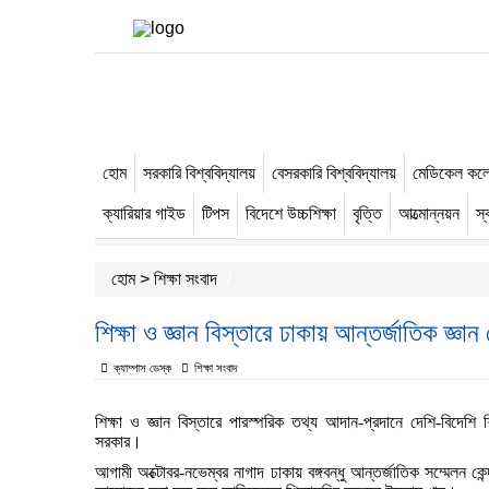
হোম
সরকারি বিশ্ববিদ্যালয়
বেসরকারি বিশ্ববিদ্যালয়
মেডিকেল কল
-->
ক্যারিয়ার গাইড
টিপস
বিদেশে উচ্চশিক্ষা
বৃত্তি
আত্মোন্নয়ন
স্ব
বিশেষ খবর
হোম
>
শিক্ষা সংবাদ
শিক্ষা ও জ্ঞান বিস্তারে ঢাকায় আন্তর্জাতিক জ্ঞান
ক্যাম্পাস ডেস্ক
শিক্ষা সংবাদ
শিক্ষা
ও
জ্ঞান
বিস্তারে
পারস্পরিক
তথ্য
আদান
-
প্রদানে
দেশি
-
বিদেশি
শ
সরকার
।
আগামী
অক্টোবর
-
নভেম্বর
নাগাদ
ঢাকায়
বঙ্গবন্ধু
আন্তর্জাতিক
সম্মেলন
কেন্