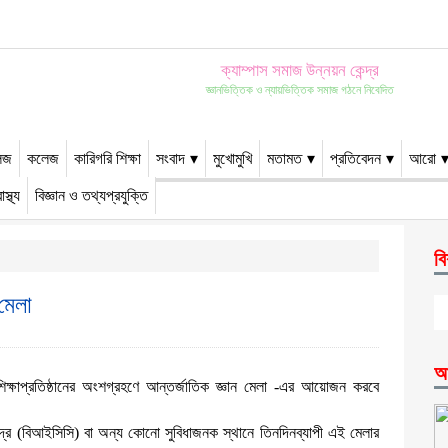
ক্যাম্পাস সমাজ উন্নয়ন কেন্দ্র
জ্ঞানভিত্তিক ও ন্যায়ভিত্তিক সমাজ গঠনে নিবেদিত
েজ
কলেজ
কারিগরি শিক্ষা
সংবাদ
মুখোমুখি
মতামত
প্রতিবেদন
আরো
াস্থ্য
বিজ্ঞান ও তথ্যপ্রযুক্তি
বি
 মেলা
আ
িক্ষাপ্রতিষ্ঠানের
অংশগ্রহণে
আন্তর্জাতিক
জ্ঞান
মেলা
-
এর
আয়োজন
করবে
দ্র
(
বিআইসিসি
)
বা
অন্য
কোনো
সুবিধাজনক
স্থানে
তিনদিনব্যাপী
এই
মেলার