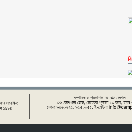
বি
সম্পাদক ও প্রকাশক: ‌ড. এম হেলাল
৩৩ তোপখানা রোড, মেহেরবা প্লাজা ১৩ তলা, ঢাকা
িকার সংরক্ষিত
ফোনঃ ৯৫৬০২২৫, ৯৫৫০০৫৫, ই-মেইলঃ info@cam
পাস ১৯৮৪ -