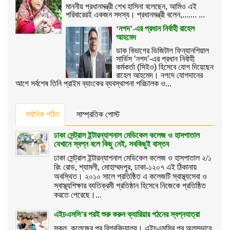
মাননীয় প্রধানমন্ত্রী শেখ হাসিনা বলেছেন, আমিও এই
পরিবারেরই একজন সদস্য। প্রধানমন্ত্রী বলেন,....... ...
‘নগদ’-এর প্রধান নির্বাহী রাহেল
আহমেদ
ডাক বিভাগের ডিজিটাল ফিন্যানশিয়াল
সার্ভিস ‘নগদ’-এর প্রধান নির্বাহী
কর্মকর্তা (সিইও) হিসেবে যোগ দিয়েছেন
রাহেল আহমেদ। নগদে যোগদানের
আগে সর্বশেষ তিনি প্রাইম ব্যাংকের ব্যবস্থাপনা পরিচালক ও...
সর্বাধিক পঠিত
সাম্প্রতিক পোস্ট
ঢাকা সেন্ট্রাল ইন্টারন্যাশনাল মেডিকেল কলেজ ও হাসপাতাল
যেখানে স্বপ্ন বলে কিছু নেই, সবকিছুই বাস্তব
ঢাকা সেন্ট্রাল ইন্টারন্যাশনাল মেডিকেল কলেজ ও হাসপাতাল ২/১
রিং রোড, শ্যামলী, মোহাম্মদপুর, ঢাকা-১২০৭ এই ঠিকানায়
অবস্থিত। ২০১০ সালে প্রতিষ্ঠিত এ কলেজটি স্বাস্থ্যসেবা ও
স্বাস্থ্যশিক্ষার ব্যতিক্রমী প্রতিষ্ঠান হিসেবে নিজেকে প্রতিষ্ঠিত
করতে পেরেছে।...
এইচএসসি’র পরই শুরু করুন ক্যারিয়ার গঠনের স্বপ্নযাত্রা
স্কুল, কলেজের পর বিশ্ববিদ্যালয়। এইচএসসির পর অলসভাবে