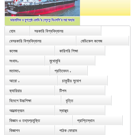
হোম
সরকারি বিশ্ববিদ্যালয়
বেসরকারি বিশ্ববিদ্যালয়
মেডিকেল কলেজ
কলেজ
কারিগরি শিক্ষা
সংবাদ
মুখোমুখি
∨
মতামত
প্রতিবেদন
∨
∨
আরো
চাকুরীর সুযোগ
∨
ক্যারিয়ার
টিপস
বিদেশে উচ্চশিক্ষা
বৃত্তি
আত্মোন্নয়ন
স্বাস্থ্য
বিজ্ঞান ও তথ্যপ্রযুক্তি
প্রাপ্তিস্থান
বিজ্ঞাপন
পাঠক ফোরাম