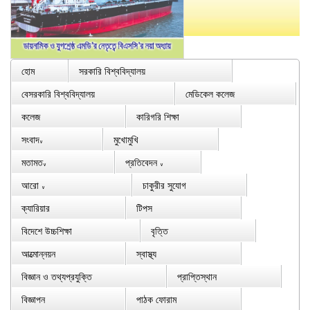
হোম
সরকারি বিশ্ববিদ্যালয়
বেসরকারি বিশ্ববিদ্যালয়
মেডিকেল কলেজ
কলেজ
কারিগরি শিক্ষা
সংবাদ
মুখোমুখি
∨
মতামত
প্রতিবেদন
∨
∨
আরো
চাকুরীর সুযোগ
∨
ক্যারিয়ার
টিপস
বিদেশে উচ্চশিক্ষা
বৃত্তি
আত্মোন্নয়ন
স্বাস্থ্য
বিজ্ঞান ও তথ্যপ্রযুক্তি
প্রাপ্তিস্থান
বিজ্ঞাপন
পাঠক ফোরাম