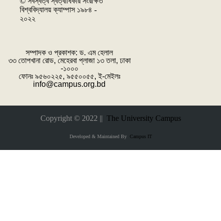
© সর্বস্বত্ব স্বত্বাধিকার সংরক্ষিত
বিশ্ববিদ্যালয় ক্যাম্পাস ১৯৮৪ -
২০২২
সম্পাদক ও প্রকাশক: ‌ড. এম হেলাল
৩৩ তোপখানা রোড, মেহেরবা প্লাজা ১৩ তলা, ঢাকা
-১০০০
ফোনঃ ৯৫৬০২২৫, ৯৫৫০০৫৫, ই-মেইলঃ
info@campus.org.bd
Copyright © 2022 ||
The University Campus
Developed & Maintained By
Campus IT