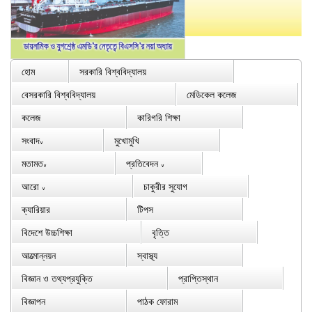
হোম
সরকারি বিশ্ববিদ্যালয়
বেসরকারি বিশ্ববিদ্যালয়
মেডিকেল কলেজ
কলেজ
কারিগরি শিক্ষা
সংবাদ
মুখোমুখি
∨
মতামত
প্রতিবেদন
∨
∨
আরো
চাকুরীর সুযোগ
∨
ক্যারিয়ার
টিপস
বিদেশে উচ্চশিক্ষা
বৃত্তি
আত্মোন্নয়ন
স্বাস্থ্য
বিজ্ঞান ও তথ্যপ্রযুক্তি
প্রাপ্তিস্থান
বিজ্ঞাপন
পাঠক ফোরাম