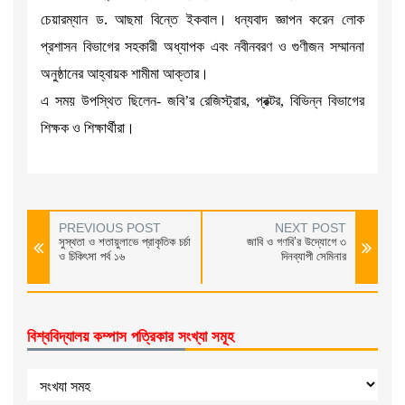
চেয়ারম্যান ড. আছমা বিন্তে ইকবাল। ধন্যবাদ জ্ঞাপন করেন লোক
প্রশাসন বিভাগের সহকারী অধ্যাপক এবং নবীনবরণ ও গুণীজন সম্মাননা
অনুষ্ঠানের আহ্বায়ক শামীমা আক্তার।
এ সময় উপস্থিত ছিলেন- জবি’র রেজিস্ট্রার, প্রক্টর, বিভিন্ন বিভাগের
শিক্ষক ও শিক্ষার্থীরা।
PREVIOUS POST
NEXT POST
সুস্থতা ও শতায়ুলাভে প্রাকৃতিক চর্চা
জাবি ও গণবি’র উদ্যোগে ৩
ও চিকিৎসা পর্ব ১৬
দিনব্যাপী সেমিনার
বিশ্ববিদ্যালয় কম্পাস পত্রিকার সংখ্যা সমূহ