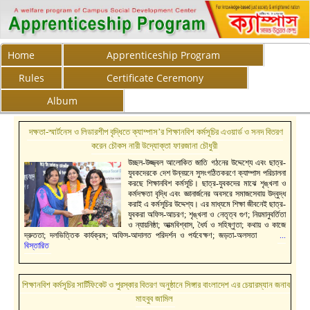
Home
Apprenticeship Program
Rules
Certificate Ceremony
Album
দক্ষতা-স্মার্টনেস ও লিডারশীপ বৃদ্ধিতে ক্যাম্পাস’র শিক্ষানবিশ কর্মসূচির এওয়ার্ড ও সনদ বিতরণ
করেন চৌকস নারী উদ্যোক্তা ফারজানা চৌধুরী
উচ্ছল-উজ্জ্বল আলোকিত জাতি গঠনের উদ্দেশ্যে এবং ছাত্র-
যুবকদেরকে দেশ উন্নয়নে সুসংগঠিতকরণে ক্যাম্পাস পরিচালনা
করছে শিক্ষানবিশ কর্মসূচি। ছাত্র-যুবকদের মাঝে শৃঙ্খলা ও
কর্মদক্ষতা বৃদ্ধি এবং জ্ঞানার্জনের অবসরে সমাজসেবায় উদ্বুদ্ধ
করাই এ কর্মসূচির উদ্দেশ্য। এর মাধ্যমে শিক্ষা জীবনেই ছাত্র-
যুবকরা অফিস-আচরণ; শৃঙ্খলা ও নেতৃত্ব গুণ; নিয়মানুবর্তিতা
ও ন্যায়নিষ্ঠা; আত্মবিশ্বাস, ধৈর্য ও সহিষ্ণুতা; কথায় ও কাজে
দ্রুততা; দলভিত্তিক কার্যক্রম; অফিস-আদালত পরিদর্শন ও পর্যবেক্ষণ; জড়তা-অলসতা
...
বিস্তারিত
শিক্ষানবিশ কর্মসূচির সার্টিফিকেট ও পুরস্কার বিতরণ অনুষ্ঠানে সিঙ্গার বাংলাদেশ এর চেয়ারম্যান জনাব
মাহবুব জামিল