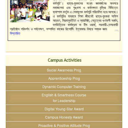
কর্মসূচি’। ছাত্র-যুবকদের মধ্যে জ্ঞানার্জনের অবসরে
সমাজসেবা এবং শৃঙ্খলা ও কর্মদক্ষতা বৃদ্ধির নিমিত্তে
ক্যাম্পাস কর্তৃক এ সেবামূলক কর্মসূচি পরিচালিত হয়ে আসছে।
এ কর্মসূচির মাধ্যমে শিক্ষা জীবনেই ছাত্র-যুবকরা অফিস
আচরণ, নিয়মানুবর্তিতা ও ন্যায়নিষ্ঠা, নেতৃত্বের গুণাবলী অর্জন,
দলভিত্তিক কার্যক্রম বা টিম ওয়ার্ক, সরকারী-বেসরকারী
প্রতিষ্ঠান পরিদর্শন ও পর্যবেক্ষণ, সম্পাদিত কাজের রিপোর্টিং ইত্যাকার বিষয়ে সম্যক জ্ঞান
...
বিস্তারিত
Campus Activities
Social Awarness Prog
Apprenticeship Prog
Dynamic Computer Training
English & Smartness Course
for Leadership
Digital Young-Star Award
Campus Honesty Award
Proactive & Positive Attitude Prog