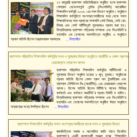
২৭ জানুয়ারি ক্যাম্পাস অডিটোরিয়ামে অনুষ্ঠিত হলো ক্যাম্পাস
সোস্যাল ডেভেলপমেন্ট সেন্টার (সিএসডিসি) আয়োজিত
শিক্ষানবিশ কর্মসূচি ২০০৯ -এর সনদ বিতরণ অনুষ্ঠান। অনুষ্ঠানে
শিক্ষানবিশ কর্মসূচিতে অংশগ্রহণকারীদের মধ্য থেকে সফল
শিক্ষানবিশদের সনদ প্রদানের পাশাপাশি বেস্ট লিডার, বেস্ট কো-
লিডার এবং বেস্ট পার্টিসিপেন্ট পুরস্কারও প্রদান করা হয়।
বিশ্ববিদ্যালয় ক্যাম্পাস পত্রিকার সম্পাদক এবং সিএসডিসি’র
মহাসচিব এম হেলালের সভাপতিত্বে অনুষ্ঠিত এ অনুষ্ঠানে
প্রধান অতিথি ছিলেন তত্ত্বাবধায়ক সরকারের
... বিস্তারিত
ক্যাম্পাস পরিচালিত শিক্ষানবিশ কর্মসূচির সনদ ও পুরষ্কার বিতরণ অনুষ্ঠানে আরটিভি ও বেঙ্গল গ্রুপের
চেয়ারম্যান মোরশেদ আলম
ক্যাম্পাস পরিচালিত শিক্ষানবিশ কর্মসূচির সার্টিফিকেট ও
পুরস্কার বিতরণ অনুষ্ঠান হয়েছে ৯ জুন, বুধবার। অনুষ্ঠানের
প্রধান অতিথি ছিলেন বেঙ্গল গ্রুপ অব ইন্ডাস্ট্রিজ এবং
ন্যাশনাল টেলিভিশন লিঃ (আরটিভি) -এর চেয়ারম্যান মোরশেদ
আলম। বিশেষ অতিথি ছিলেন বিটিভি’র সাবেক সিনিয়র
কর্মকর্তা এবং বর্তমানে আরটিভি’র প্রধান নির্বাহী ম হামিদ।
বিশ্ববিদ্যালয় ক্যাম্পাস পত্রিকার সম্পাদক এবং সিএসডিসি’র
মহাসচিব এম হেলালের সভাপতিত্বে অনুষ্ঠিত উক্ত অনুষ্ঠানে
অন্যান্যের মধ্যে উপস্থিত ছিলেন
... বিস্তারিত
ক্যাম্পাস শিক্ষানবিশ কর্মসূচির সফল অংশগ্রহণকারীদের মাঝে সনদ ও পুরস্কার বিতরণ
জ্ঞানভিত্তিক সমাজ ও আলোকিত জাতি গঠনে নিবেদিত
ক্যাম্পাস’র একটি কল্যাণধর্মী প্রকল্প হচ্ছে ‘শিক্ষানবিশ