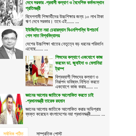
দেবে সরকার -প্রবাসী কল্যাণ ও বৈদেশিক কর্মসংস্থান
প্রতিমন্ত্রী
বিদেশগামী শিক্ষার্থীদের উচ্চশিক্ষার জন্য ১০ লাখ টাকা
ঋণ দেবে সরকার। তবে এই...... ...
ইউজিসিতে নয়া চেয়ারম্যান বিএনপিপন্থি উপাচার্য
পেল সাত বিশ্ববিদ্যালয়
দেশের উচ্চশিক্ষা খাতের নেতৃত্বে বড় ধরনের পরিবর্তন
এনেছে...... ...
শিশুদের কল্যাণে একযোগে কাজ
করবেন ডা. জুবাইদা ও মেলানিয়া
ট্রাম্প
বিশ্বব্যাপী শিশুদের কল্যাণ ও
নিরাপদ ভবিষ্যৎ নিশ্চিত করতে
একযোগে কাজ করার...... ...
জ্ঞানের আলোয় জাতিকে আলোকিত করতে চাই
-প্রধানমন্ত্রী তারেক রহমান
জ্ঞানের আলোয় জাতিকে আলোকিত করার অভিপ্রায়
ব্যক্ত করেছেন বাংলাদেশের নয়া প্রধানমন্ত্রী........ ...
সর্বাধিক পঠিত
সাম্প্রতিক পোস্ট