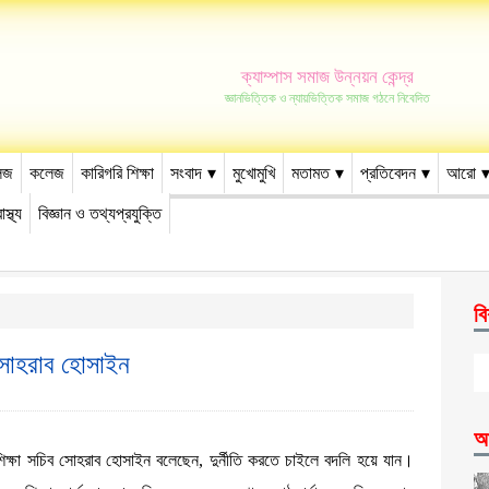
ক্যাম্পাস সমাজ উন্নয়ন কেন্দ্র
জ্ঞানভিত্তিক ও ন্যায়ভিত্তিক সমাজ গঠনে নিবেদিত
েজ
কলেজ
কারিগরি শিক্ষা
সংবাদ
মুখোমুখি
মতামত
প্রতিবেদন
আরো
াস্থ্য
বিজ্ঞান ও তথ্যপ্রযুক্তি
বি
ব সোহরাব হোসাইন
আ
দেশে শিক্ষা সচিব সোহরাব হোসাইন বলেছেন, দুর্নীতি করতে চাইলে বদলি হয়ে যান।