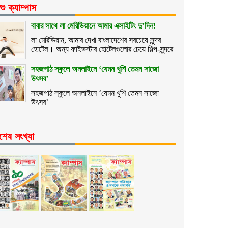
শু ক্যাম্পাস
বাবার সাথে লা মেরিডিয়ানে আমার এক্সাইটিং দু’দিন!
লা মেরিডিয়ান, আমার দেখা বাংলাদেশের সবচেয়ে সুন্দর
হোটেল। অন্য ফাইভস্টার হোটেলগুলোর চেয়ে শিল্প-সুন্দরে
সহজপাঠ স্কুলে অনলাইনে ‘যেমন খুশি তেমন সাজো
উৎসব’
সহজপাঠ স্কুলে অনলাইনে ‘যেমন খুশি তেমন সাজো
উৎসব’
শেষ সংখ্যা