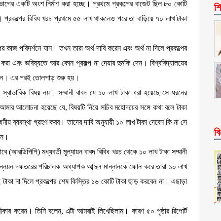
 বিভাগের একটি অংশ নির্মাণ করা হচ্ছে। প্রথমে প্রকল্পের বাজেট ছিল ৮০ কোটি
শি
প্রকল্পের বিবিধ খরচ প্রথমে ৫৫ লাখ থাকলেও পরে তা বাড়িয়ে ৭০ লাখ টাকা
্পের কাজ পরিদর্শনে যান। তখন তারা অর্থ দাবি করেন এবং অর্থ না দিলে প্রকল্পের
 করা এবং ভবিষ্যতে আর কোন প্রকল্প না দেয়ার হুমকি দেন। বিশ্ববিদ্যালয়ের
জানান। এর পরই তোলপাড় শুরু হয়।
য়াটা স্বাভাবিক বিষয় নয়। সম্মানী বাবদ যে ১০ লাখ টাকা ধরা হয়েছে সে ধরনের
বার আমার আলোচনা হয়েছে যে, বিষয়টি নিয়ে সচিব মহোদয়ের সঙ্গে কথা বলে টাকা
নীয় ব্যবস্থা গ্রহণ করব। তাদের দাবি অনুযায়ী ১০ লাখ টাকা দেবেন কি না সে
বি
মান।
্তাবে (আরডিপিপি) মধ্যবর্তী মূল্যায়ন বাবদ বিবিধ খরচ থেকে ১০ লাখ টাকা সম্মানী
 উন্নয়ন দফতরের পরিচালক অধ্যাপক আব্দুল মান্নানকে ফোন করে তারা ১০ লাখ
এই টাকা না দিলে প্রকল্পের শেষ কিস্তির ১৬ কোটি টাকা ছাড় করবেন না। এছাড়া
্বীকার করেন। তিনি বলেন, এটা আমরাই লিখেছিলাম। কারণ ৫০ পৃষ্ঠার রিপোর্ট