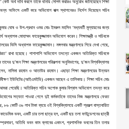
েউ অর্থ দাবি করলে তাকে থানায় সোপর্দ করারও অনুরোধ জানিয়েছেন শিক্ষা
 অন্য অফিসে একটি করে অভিযোগ বাক্স স্থাপনেরও নির্দেশ দিয়েছেন সচিব
বপন কুমার ঘোষ ও উপ-প্রধান ওমর মোঃ ইমরুল মহসিন ‘মধ্যবর্তী মূল্যায়নের জন্য
ার্য অধ্যাপক মোহাম্মদ ফায়েকুজ্জামান অভিযোগ করেন। শিক্ষামন্ত্রী ও সচিবকে
ের ভিসি অধ্যাপক ফায়েকুজ্জামান। মঙ্গলবার মন্ত্রণালয়ে গিয়ে দেখা গেছে,
পাতত বিরত’ রাখা হয়েছে। পাশাপাশি অভিযোগ তদন্তে একজন অতিরিক্ত সচিবকে
তাদের দু’জন শিক্ষা মন্ত্রণালয়ের পরিকল্পনা অনুবিভাগের, দু’জন বিশ্ববিদ্যালয়
হলেন, নাসিমা রহমান ও আতাউর রহমান। এছাড়া শিক্ষা মন্ত্রণালয়ের উন্নয়ন
 পরিবীক্ষণ ইউনিটের (আইএমইডি) একজন আছেন এ তালিকায়। শিক্ষা সচিব মোঃ
গ আমরা পেয়েছি। অতিরিক্ত সচিব অশোক কুমার বিশ্বাস অভিযোগ তদন্ত করে
যোগের সত্যতা পাওয়া গেলে দুই কর্মকর্তাকে তাদের নিজ মন্ত্রণালয়ে ফেরত
ে, ৮৬ কোটি ৩৬ লাখ টাকা ব্যয়ে ওই বিশ্ববিদ্যালয়ে একটি প্রকল্প বাস্তবায়িত
একাডেমিক ভবন, একটি চার তলা ছাত্র হল, একটি ছয় তলা ফাউন্ডেশনের ছাত্রী
সম্প্রসারণ, অতিথি ভবন কাম ক্লাবের একাংশ, প্রশাসনিক ভবনের তিন তলার