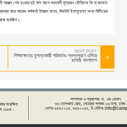
 প্রকল্প শেষ হওয়ার দুই মাস আগে মধ্যবর্তী মূল্যায়ন যৌক্তিক কি না জানতে
াখ্যা করে আরেক কর্মকর্তা ইমরুল বলেন, মিডটার্ম ইভালুয়েশন অন্য মিটিংয়ের
 রাখা হয়েছিল।
NEXT POST
শিক্ষাক্ষেত্রে যুগান্তকারী পরিবর্তন‍ঃ স্বপ্নপূরণে এগিয়ে
চলেছে বাংলাদেশ
সম্পাদক ও প্রকাশক: ‌ড. এম হেলাল
৩৩ তোপখানা রোড, মেহেরবা প্লাজা ১৩ তলা, ঢাকা
িকার সংরক্ষিত
ফোনঃ ৯৫৬০২২৫, ৯৫৫০০৫৫, ই-মেইলঃ info@cam
পাস ১৯৮৪ -