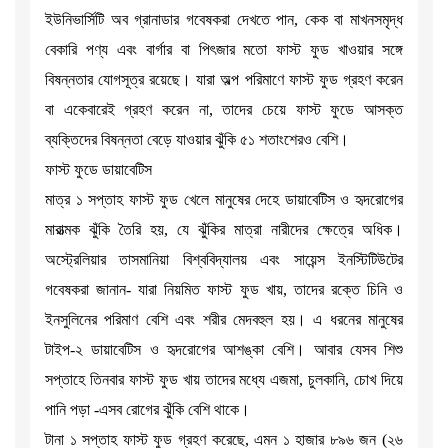
ইউনিভার্সিটি অব গ্রানাডার গবেষকরা দেখতে পান, কেক বা মাখনসমৃদ্ধ
বেকারি পণ্য এবং বার্গার বা পিৎজার মতো ফাস্ট ফুড খাওয়ার সঙ্গে
বিষন্নতার যোগসূত্র রয়েছে। যারা অল্প পরিমাণে ফাস্ট ফুড গ্রহণ করেন
বা একেবারেই গ্রহণ করেন না, তাদের চেয়ে ফাস্ট ফুডে আসক্ত
ব্যক্তিদের বিষন্নতা বেড়ে যাওয়ার ঝুঁকি ৫১ শতাংশেরও বেশি।
ফাস্ট ফুডে ডায়াবেটিস
মাত্র ১ সপ্তাহ ফাস্ট ফুড খেলে মানুষের দেহে ডায়াবেটিস ও হৃদরোগের
মারাত্মক ঝুঁকি তৈরি হয়, যে ঝুঁকির মাত্রা নারীদের ক্ষেত্রে অধিক।
অস্ট্রেলিয়ার তাসমানিয়া বিশ্ববিদ্যালয় এবং সায়েন্স ইনস্টিটিউটের
গবেষকরা জানান- যারা নিয়মিত ফাস্ট ফুড খায়, তাদের রক্তে চিনি ও
ইনসুলিনের পরিমাণ বেশি এবং শরীর মেদবহুল হয়। এ ধরনের মানুষের
টাইপ-২ ডায়াবেটিস ও হৃদরোগের আশঙ্কা বেশি। আবার যেসব শিশু
সপ্তাহে তিনবার ফাস্ট ফুড খায় তাদের মধ্যে এজমা, চুলকানি, চোখ দিয়ে
পানি পড়া -এসব রোগের ঝুঁকি বেশি থাকে।
টানা ১ সপ্তাহ ফাস্ট ফুড গ্রহণ করেছে, এমন ১ হাজার ৮৯৬ জন (২৬