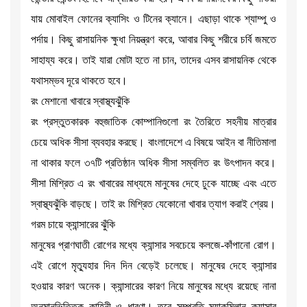
যায় মোবাইল ফোনের ক্যাসিং ও টিনের ক্যানে। এছাড়া থাকে শ্যাম্পু ও
পর্দায়। কিছু রাসায়নিক ক্ষুধা নিয়ন্ত্রণ করে, আবার কিছু শরীরে চর্বি জমতে
সাহায্য করে। তাই যারা মোটা হতে না চান, তাদের এসব রাসায়নিক থেকে
যথাসম্ভব দূরে থাকতে হবে।
রং মেশানো খাবারে স্বাস্থ্যঝুঁকি
রং প্রস্তুতকারক বহুজাতিক কোম্পানিগুলো রং তৈরিতে সহনীয় মাত্রার
চেয়ে অধিক সীসা ব্যবহার করছে। বাংলাদেশে এ বিষয়ে আইন বা নীতিমালা
না থাকার ফলে ৩৭টি প্রতিষ্ঠান অধিক সীসা সম্বলিত রং উৎপাদন করে।
সীসা মিশ্রিত এ রং খাবারের মাধ্যমে মানুষের দেহে ঢুকে যাচ্ছে এবং এতে
স্বাস্থ্যঝুঁকি বাড়ছে। তাই রং মিশ্রিত যেকোনো খাবার ত্যাগ করাই শ্রেয়।
গরম চায়ে ক্যান্সারের ঝুঁকি
মানুষের প্রাণঘাতী রোগের মধ্যে ক্যান্সার সবচেয়ে কলজে-কাঁপানো রোগ।
এই রোগে মৃত্যুহার দিন দিন বেড়েই চলেছে। মানুষের দেহে ক্যান্সার
হওয়ার কারণ অনেক। ক্যান্সারের কারণ নিয়ে মানুষের মধ্যে রয়েছে নানা
অনুমানভিত্তিক কাহিনী ও ধারণা। তবে সম্প্রতি ম্যাকমিলান ক্যান্সার