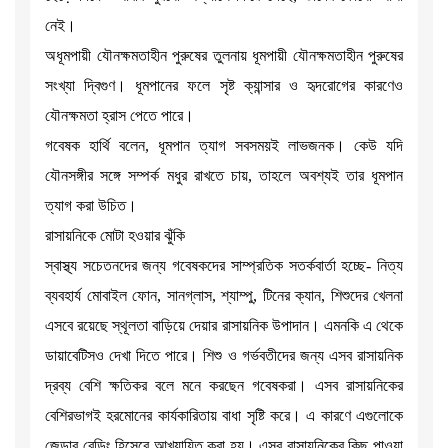
নেই।
অধূমপায়ী যৌনক্ষমতাহীন পুরুষের তুলনায় ধূমপায়ী যৌনক্ষমতাহীন পুরুষের
সংখ্যা দ্বিগুণ। ধূমপানের ফলে সৃষ্ট ক্যান্সার ও হৃদরোগের কারণেও
যৌনক্ষমতা হ্রাস পেতে পারে।
গবেষক হার্থি বলেন, ধূমপান ত্যাগ সবসময়ই লাভজনক। কেউ যদি
যৌনসঙ্গীর সঙ্গে সম্পর্ক মধুর রাখতে চায়, তাহলে অবশ্যই তার ধূমপান
ত্যাগ করা উচিত।
রাসায়নিকে মোটা হওয়ার ঝুঁকি
স্বাস্থ্য সচেতনদের জন্য গবেষকদের সাম্প্রতিক সতর্কবার্তা হচ্ছে- নিত্য
ব্যবহার্য মোবাইল ফোন, সানগ্লাস, শ্যাম্পু, টিনের ক্যান, শিশুদের খেলনা
এসবে রয়েছে স্থূলতা বাড়িয়ে দেয়ার রাসায়নিক উপাদান। এমনকি এ থেকে
ডায়াবেটিসও দেখা দিতে পারে। শিশু ও গর্ভবতীদের জন্য এসব রাসায়নিক
দ্রব্য বেশি ক্ষতিকর বলে মনে করছেন গবেষকরা। এসব রাসায়নিকের
বেশিরভাগই হরমোনের কার্যকারিতায় বাধা সৃষ্টি করে। এ কারণে এগুলোকে
জেন্ডার বেন্ডিং হিসেবে আখ্যায়িত করা হয়। এসব রাসায়নিকের কিছু পাওয়া