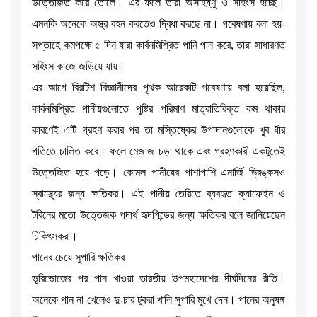
উত্তেজিত করে তোলে। এর ফলে তারা অসহিষ্ণু ও সহিংস হচ্ছে।
এমনকি অনেকে অস্ত্র বহন করতেও দ্বিধা করছে না। গবেষণায় বলা হয়-
সপ্তাহে কমপক্ষে ৫ দিন যারা কার্বনমিশ্রিত পানি পান করে, তারা সাধারণত
সহিংস কাজে জড়িয়ে যায়।
এর আগে ব্রিটিশ বিজ্ঞানীদের পৃথক আরেকটি গবেষণায় বলা হয়েছিল,
কার্বনমিশ্রিত পানীয়গুলোতে পুষ্টির পরিমাণ মাত্রাতিরিক্ত কম থাকার
কারণেই এটি গ্রহণ করার পর তা মস্তিষ্কের উপাদানগুলোকে খুব ধীর
গতিতে চালিত করে। ফলে মেজাজ চড়া থাকে এবং গ্রহণকারী একটুতেই
উত্তেজিত হয়ে পড়ে। কোমল পানীয়ের পাশাপাশি এনার্জি ড্রিঙ্কসও
স্বাস্থ্যের জন্য ক্ষতিকর। এই পানীয় তৈরিতে ব্যবহৃত ক্যাফেইন ও
টরিনের মতো উত্তেজক পদার্থ হৃদপিন্ডের জন্য ক্ষতিকর বলে জানিয়েছেন
চিকিৎসকরা।
পানের চেয়ে সুপারি ক্ষতিকর
ভূরিভোজের পর পান খাওয়া ভারতীয় উপমহাদেশের দীর্ঘদিনের রীতি।
অনেকে পান না খেলেও দু-চার টুকরা খালি সুপারি মুখে দেন। পানের অনুষঙ্গ