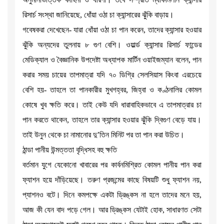
রিসার্চ সংস্থা জানিয়েছে, ধোঁয়া ওঠা চা ক্যান্সারের ঝুঁকি বাড়ায়।
গবেষকরা দেখেছেন- যারা ধোঁয়া ওঠা চা পান করেন, তাদের ক্যান্সার হওয়ার
ঝুঁকি অন্যদের তুলনায় ৮ গুণ বেশি। ওয়ার্ল্ড ক্যান্সার রিসার্চ ফান্ডের
মেডিক্যাল ও বৈজ্ঞানিক উপদেষ্টা অধ্যাপক মার্টিন ওয়াইজম্যান বলেন, পান
করার সময় চায়ের তাপমাত্রা যদি ৭০ ডিগ্রি সেলসিয়াস কিংবা এরচেয়ে
বেশি হয়- তাহলে তা পানকারীর মুখগহ্বর, জিহ্বা ও কণ্ঠনালির কোমল
কোষে খুব ক্ষতি করে। তাই কেউ যদি ধারাবাহিকভাবে এ তাপমাত্রার চা
পান করতে থাকেন, তাহলে তার ক্যান্সার হওয়ার ঝুঁকি দ্বিগুণ বেড়ে যায়।
তাই উনুন থেকে চা নামানোর দু’তিন মিনিট পর তা পান করা উচিত।
ঠান্ডা পানীয় উন্মত্ততা বৃদ্ধিসহ বহু ক্ষতি
বর্তমান যুগে যেকোনো খাবারের পর কার্বনমিশ্রিত কোমল পানীয় পান করা
ফ্যাশন হয়ে দাঁড়িয়েছে। তরুণ প্রজন্মের কাছে বিষয়টি শুধু ফ্যাশন নয়,
প্যাশনও বটে। দিনে কমপক্ষে একটা ড্রিঙ্কস না হলে তাদের মনে হয়,
আজ কী যেন বাদ পড়ে গেল। আর ড্রিঙ্কস যেটাই হোক, সাধারণত সেটা