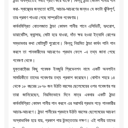
ঠান্ডা অবস্থাতেই সবাই গ্রহণ করে থাকে। কিন্তু ঠান্ডা কোমল পানীয় পান
করা- স্বাস্থ্যের জন্যতো বটেই, আচার-আচরণের জন্যও যে কতটা ঝুঁকিপূর্ণ,
তার প্রমাণ পাওয়া গেছে সাম্প্রতিক গবেষণায়।
কার্বনমিশ্রিত বোতলজাত ঠান্ডা কোমল পানীয় পানে এসিডিটি, হৃদরোগ,
ডায়াবেটিস, ক্যান্সার, মোটা হয়ে যাওয়া, দাঁত ক্ষয় হওয়া ইত্যাদি রোগের
সম্ভাবনার কথা মোটামুটি পুরোনো। কিন্তু নিয়মিত ঠান্ডা কার্বন পানি পান
করলে তা পানকারীদের আচরণেও প্রভাব ফেলে -এ তথ্য জানা গেছে
গবেষণা থেকে।
যুক্তরাষ্ট্রের কিছু গবেষক ইনজুরি প্রিভেনশন নামে একটি অনলাইন
সাময়িকীতে তাদের গবেষণার তথ্য প্রকাশ করেছেন। বোস্টন শহরে ১৪
থেকে ১৮ বছরের ১৮৭৮ জন উঠতি বয়সের ছেলেমেয়ের ওপর গবেষণার পর
তারা জানিয়েছেন, নিয়মিতভাবে দিনে মাত্র একবার একটি ঠান্ডা
কার্বনমিশ্রিত কোমল পানীয় পান করলে এর সরাসরি প্রভাব পড়ে পানকারীর
আচার-আচরণে। ঠান্ডা পানীয়ের প্রভাবে উঠতি বয়সের ছেলেমেয়ের আচরণ
অস্বাভাবিক হয়ে যায়, প্রকাশ পায় উন্মত্ততার লক্ষণ। এই পানীয় তাদের