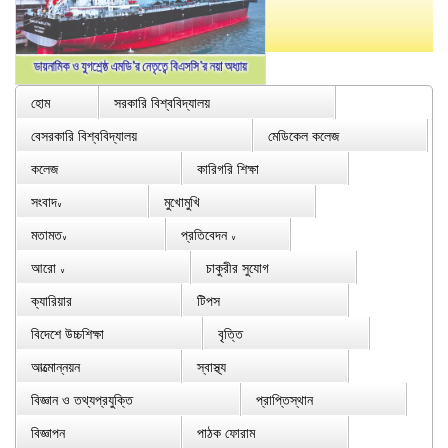
হোম
সরকারি বিশ্ববিদ্যালয়
বেসরকারি বিশ্ববিদ্যালয়
মেডিকেল কলেজ
কলেজ
কারিগরি শিক্ষা
সংবাদ
মুখোমুখি
∨
মতামত
প্রতিবেদন
∨
∨
আরো
চাকুরীর সুযোগ
∨
ক্যারিয়ার
টিপস
বিদেশে উচ্চশিক্ষা
বৃত্তি
আত্মোন্নয়ন
স্বাস্থ্য
বিজ্ঞান ও তথ্যপ্রযুক্তি
প্রাপ্তিস্থান
বিজ্ঞাপন
পাঠক ফোরাম