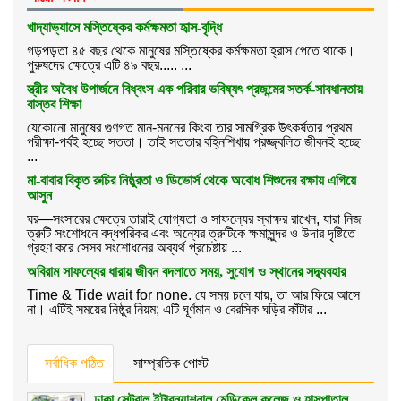
খাদ্যাভ্যাসে মস্তিষ্কের কর্মক্ষমতা হৃাস-বৃদ্ধি
গড়পড়তা ৪৫ বছর থেকে মানুষের মস্তিষ্কের কর্মক্ষমতা হ্রাস পেতে থাকে।
পুরুষদের ক্ষেত্রে এটি ৪৯ বছর..... ...
স্ত্রীর অবৈধ উপার্জনে বিধ্বংস এক পরিবার ভবিষ্যৎ প্রজন্মের সতর্ক-সাবধানতায়
বাস্তব শিক্ষা
যেকোনো মানুষের গুণগত মান-মননের কিংবা তার সামগ্রিক উৎকর্ষতার প্রথম
পরীক্ষা-পর্বই হচ্ছে সততা। তাই সততার বহ্নিশিখায় প্রজ্জ্বলিত জীবনই হচ্ছে
...
মা-বাবার বিকৃত রুচির নিষ্ঠুরতা ও ডিভোর্স থেকে অবোধ শিশুদের রক্ষায় এগিয়ে
আসুন
ঘর—সংসারের ক্ষেত্রে তারাই যোগ্যতা ও সাফল্যের স্বাক্ষর রাখেন, যারা নিজ
ত্রুটি সংশোধনে বদ্ধপরিকর এবং অন্যের ত্রুটিকে ক্ষমাসুন্দর ও উদার দৃষ্টিতে
গ্রহণ করে সেসব সংশোধনের অব্যর্থ প্রচেষ্টায় ...
অবিরাম সাফল্যের ধারায় জীবন বদলাতে সময়, সুযোগ ও স্থানের সদ্ব্যবহার
Time & Tide wait for none. যে সময় চলে যায়, তা আর ফিরে আসে
না। এটিই সময়ের নিষ্ঠুর নিয়ম; এটি ঘূর্ণমান ও বেরসিক ঘড়ির কাঁটার ...
সর্বাধিক পঠিত
সাম্প্রতিক পোস্ট
ঢাকা সেন্ট্রাল ইন্টারন্যাশনাল মেডিকেল কলেজ ও হাসপাতাল