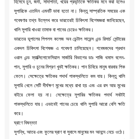
হিসেবে চুন, জর্দা, সাদাপাতা, খয়ের প্রভৃতিকে ক্ষতিকর মনে করা হলেও
সুপারিকে এতদিন এমনটি ভাবা হতো না। কিন্তু সাম্প্রতিক সময়ের এক
গবেষণার তথ্য উল্লেখ করে ভারতেরই চিকিৎসা বিশেষজ্ঞরা জানিয়েছেন,
খালি সুপারি খাওয়া তামাক বা পানের চেয়েও ক্ষতিকর।
ভারতের ভূপালের পিপলস কলেজ অব ডেন্টাল সায়েন্স এন্ড রিসার্চ সেন্টারের
একদল চিকিৎসা বিশেষজ্ঞ এ গবেষণা চালিয়েছেন। গবেষকদের প্রধান
ওরাল এন্ড ম্যাক্সিলোফেসিয়াল সার্জারি বিভাগের ডাঃ শাজি থমাস বলেন-
পান, সুপারি ও চুনের মিশ্রণ খুবই ক্ষতিকর। পান চিবিয়ে মানুষ বারবার পিক
ফেলে। সেক্ষেত্রে ক্ষতিকর পদার্থ পাকস্থলিতে কম যায়। কিন্তু খালি
সুপারি খেলে সেটি দীর্ঘক্ষণ মুখের মধ্যে রাখা হয় এবং এর রস আর মুখের
বাইরে ফেলা হয় না। সেক্ষেত্রে সুপারির ক্ষতিকর পদার্থ সবটাই
পাকস্থলিতে যায়। এভাবেই পানের চেয়ে খালি সুপারি আরো বেশি ক্ষতি
করে।
ঘ্রাণে বিষন্নতা
সুগন্ধি, আতর এবং ফুলের ঘ্রাণ বা সুবাসে মানুষের মন আনন্দে নেচে ওঠে।