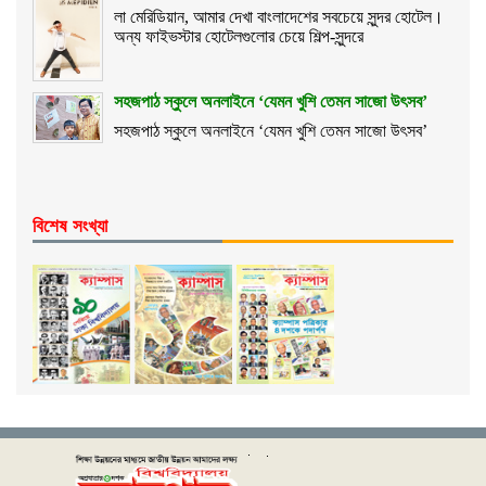
লা মেরিডিয়ান, আমার দেখা বাংলাদেশের সবচেয়ে সুন্দর হোটেল।
অন্য ফাইভস্টার হোটেলগুলোর চেয়ে শিল্প-সুন্দরে
সহজপাঠ স্কুলে অনলাইনে ‘যেমন খুশি তেমন সাজো উৎসব’
সহজপাঠ স্কুলে অনলাইনে ‘যেমন খুশি তেমন সাজো উৎসব’
বিশেষ সংখ্যা