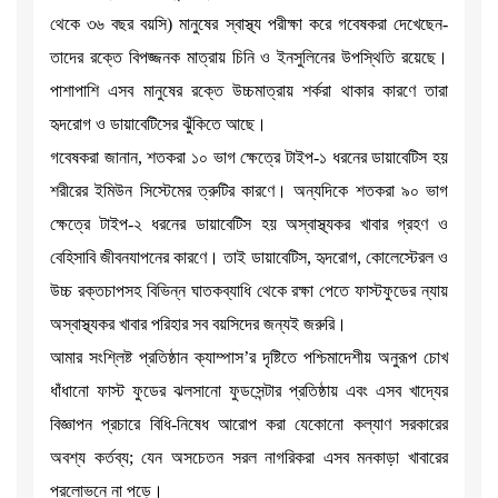
থেকে ৩৬ বছর বয়সি) মানুষের স্বাস্থ্য পরীক্ষা করে গবেষকরা দেখেছেন-
তাদের রক্তে বিপজ্জনক মাত্রায় চিনি ও ইনসুলিনের উপস্থিতি রয়েছে।
পাশাপাশি এসব মানুষের রক্তে উচ্চমাত্রায় শর্করা থাকার কারণে তারা
হৃদরোগ ও ডায়াবেটিসের ঝুঁকিতে আছে।
গবেষকরা জানান, শতকরা ১০ ভাগ ক্ষেত্রে টাইপ-১ ধরনের ডায়াবেটিস হয়
শরীরের ইমিউন সিস্টেমের ত্রুটির কারণে। অন্যদিকে শতকরা ৯০ ভাগ
ক্ষেত্রে টাইপ-২ ধরনের ডায়াবেটিস হয় অস্বাস্থ্যকর খাবার গ্রহণ ও
বেহিসাবি জীবনযাপনের কারণে। তাই ডায়াবেটিস, হৃদরোগ, কোলেস্টেরল ও
উচ্চ রক্তচাপসহ বিভিন্ন ঘাতকব্যাধি থেকে রক্ষা পেতে ফাস্টফুডের ন্যায়
অস্বাস্থ্যকর খাবার পরিহার সব বয়সিদের জন্যই জরুরি।
আমার সংশ্লিষ্ট প্রতিষ্ঠান ক্যাম্পাস’র দৃষ্টিতে পশ্চিমাদেশীয় অনুরূপ চোখ
ধাঁধানো ফাস্ট ফুডের ঝলসানো ফুডসেন্টার প্রতিষ্ঠায় এবং এসব খাদ্যের
বিজ্ঞাপন প্রচারে বিধি-নিষেধ আরোপ করা যেকোনো কল্যাণ সরকারের
অবশ্য কর্তব্য; যেন অসচেতন সরল নাগরিকরা এসব মনকাড়া খাবারের
প্রলোভনে না পড়ে।