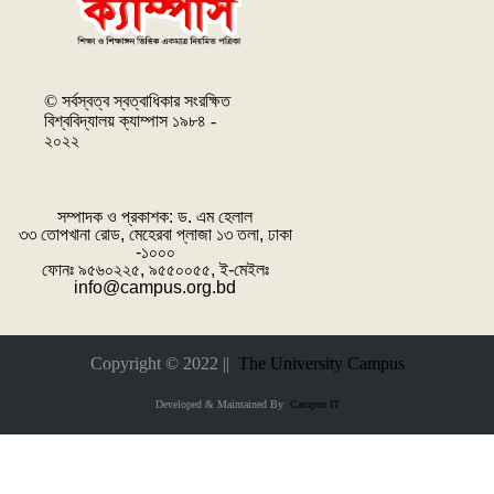
© সর্বস্বত্ব স্বত্বাধিকার সংরক্ষিত
বিশ্ববিদ্যালয় ক্যাম্পাস ১৯৮৪ -
২০২২
সম্পাদক ও প্রকাশক: ‌ড. এম হেলাল
৩৩ তোপখানা রোড, মেহেরবা প্লাজা ১৩ তলা, ঢাকা
-১০০০
ফোনঃ ৯৫৬০২২৫, ৯৫৫০০৫৫, ই-মেইলঃ
info@campus.org.bd
Copyright © 2022 ||
The University Campus
Developed & Maintained By
Campus IT