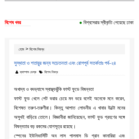
বিশেষ খবর
●
বিশ্বসেরার স্বীকৃতি পেয়েছে ঢাকা বিশ্বব
>
হোম
বিশেষ নিবন্ধ
সুস্থতা ও শতায়ুর জন্য সচেতনতা এবং রোগপূর্ব সতর্কতাঃ পর্ব-২৪
ক্যাম্পাস ডেস্ক
বিশেষ নিবন্ধ
অখাদ্য ও বদভ্যাসে স্বাস্থ্যঝুঁকি ফাস্ট ফুডে বিষন্নতা
ফাস্ট ফুড খেলে পেট ভরার চেয়ে মন ভরে বলেই অনেকে মনে করেন,
বিশেষত তরুণ-তরুণীরা। কিন্তু আপাত লোভনীয় এ খাবার উল্টো মনের
অসুখই বাড়িয়ে তোলে। বিজ্ঞানীরা জানিয়েছেন, ফাস্ট ফুড গ্রহণের সঙ্গে
বিষন্নতার বড় রকমের যোগসূত্র রয়েছে।
স্পেনের ইউনিভার্সিটি অব লাস পালমাস ডি গ্রান কানারিয়া এবং