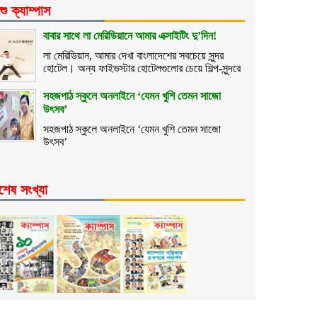
শু ক্যাম্পাস
বাবার সাথে লা মেরিডিয়ানে আমার এক্সাইটিং দু’দিন!
লা মেরিডিয়ান, আমার দেখা বাংলাদেশের সবচেয়ে সুন্দর
হোটেল। অন্য ফাইভস্টার হোটেলগুলোর চেয়ে শিল্প-সুন্দরে
সহজপাঠ স্কুলে অনলাইনে ‘যেমন খুশি তেমন সাজো
উৎসব’
সহজপাঠ স্কুলে অনলাইনে ‘যেমন খুশি তেমন সাজো
উৎসব’
শেষ সংখ্যা