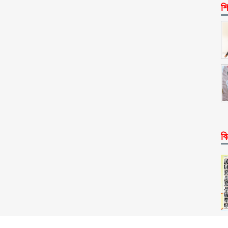
শি
বি