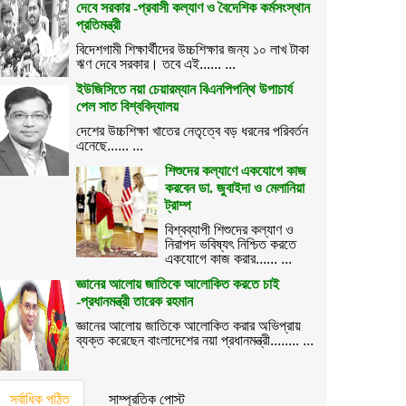
দেবে সরকার -প্রবাসী কল্যাণ ও বৈদেশিক কর্মসংস্থান
প্রতিমন্ত্রী
বিদেশগামী শিক্ষার্থীদের উচ্চশিক্ষার জন্য ১০ লাখ টাকা
ঋণ দেবে সরকার। তবে এই...... ...
ইউজিসিতে নয়া চেয়ারম্যান বিএনপিপন্থি উপাচার্য
পেল সাত বিশ্ববিদ্যালয়
দেশের উচ্চশিক্ষা খাতের নেতৃত্বে বড় ধরনের পরিবর্তন
এনেছে...... ...
শিশুদের কল্যাণে একযোগে কাজ
করবেন ডা. জুবাইদা ও মেলানিয়া
ট্রাম্প
বিশ্বব্যাপী শিশুদের কল্যাণ ও
নিরাপদ ভবিষ্যৎ নিশ্চিত করতে
একযোগে কাজ করার...... ...
জ্ঞানের আলোয় জাতিকে আলোকিত করতে চাই
-প্রধানমন্ত্রী তারেক রহমান
জ্ঞানের আলোয় জাতিকে আলোকিত করার অভিপ্রায়
ব্যক্ত করেছেন বাংলাদেশের নয়া প্রধানমন্ত্রী........ ...
সর্বাধিক পঠিত
সাম্প্রতিক পোস্ট