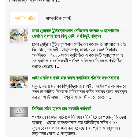
সর্বাধিক পঠিত
সাম্প্রতিক পোস্ট
ঢাকা সেন্ট্রাল ইন্টারন্যাশনাল মেডিকেল কলেজ ও হাসপাতাল
যেখানে স্বপ্ন বলে কিছু নেই, সবকিছুই বাস্তব
ঢাকা সেন্ট্রাল ইন্টারন্যাশনাল মেডিকেল কলেজ ও হাসপাতাল ২/১
রিং রোড, শ্যামলী, মোহাম্মদপুর, ঢাকা-১২০৭ এই ঠিকানায়
অবস্থিত। ২০১০ সালে প্রতিষ্ঠিত এ কলেজটি স্বাস্থ্যসেবা ও
স্বাস্থ্যশিক্ষার ব্যতিক্রমী প্রতিষ্ঠান হিসেবে নিজেকে প্রতিষ্ঠিত
করতে পেরেছে।...
এইচএসসি’র পরই শুরু করুন ক্যারিয়ার গঠনের স্বপ্নযাত্রা
স্কুল, কলেজের পর বিশ্ববিদ্যালয়। এইচএসসির পর অলসভাবে
সময় না কাটিয়ে নিজেকে ভবিষ্যতের কঠিন সময়ের জন্য প্রস্তুত
করার এখনই সময়। বিশ্ববিদ্যালয় জীবন যে কোনো...
সিনিয়র সচিব হলেন চার সরকারি কর্মকর্তা
প্রশাসনে চারজন সচিবকে সিনিয়র সচিব হিসেবে পদোন্নতি দেয়া
হয়েছে। এছাড়া জনপ্রশাসনে চার অতিরিক্ত সচিব ও ২১
যুগ্মসচিবের দফতর বদল করা হয়েছে। সম্প্রতি জনপ্রশাসন
মন্ত্রণালয় থেকে এ সংক্রান্ত...