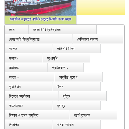
হোম
সরকারি বিশ্ববিদ্যালয়
বেসরকারি বিশ্ববিদ্যালয়
মেডিকেল কলেজ
কলেজ
কারিগরি শিক্ষা
সংবাদ
মুখোমুখি
∨
মতামত
প্রতিবেদন
∨
∨
আরো
চাকুরীর সুযোগ
∨
ক্যারিয়ার
টিপস
বিদেশে উচ্চশিক্ষা
বৃত্তি
আত্মোন্নয়ন
স্বাস্থ্য
বিজ্ঞান ও তথ্যপ্রযুক্তি
প্রাপ্তিস্থান
বিজ্ঞাপন
পাঠক ফোরাম