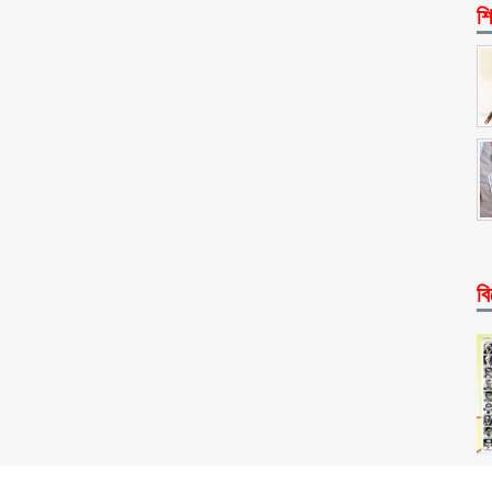
শি
বি