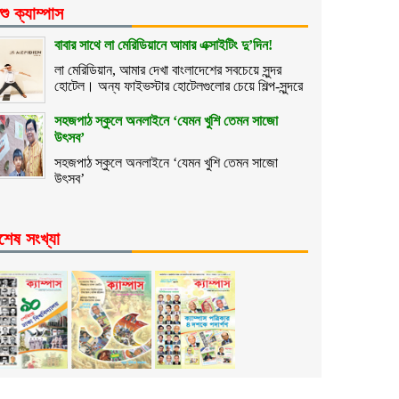
শু ক্যাম্পাস
বাবার সাথে লা মেরিডিয়ানে আমার এক্সাইটিং দু’দিন!
লা মেরিডিয়ান, আমার দেখা বাংলাদেশের সবচেয়ে সুন্দর
হোটেল। অন্য ফাইভস্টার হোটেলগুলোর চেয়ে শিল্প-সুন্দরে
সহজপাঠ স্কুলে অনলাইনে ‘যেমন খুশি তেমন সাজো
উৎসব’
সহজপাঠ স্কুলে অনলাইনে ‘যেমন খুশি তেমন সাজো
উৎসব’
শেষ সংখ্যা