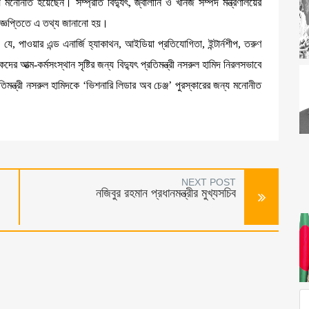
য মনোনীত হয়েছেন। সম্প্রতি বিদ্যুৎ, জ্বালানি ও খনিজ সম্পদ মন্ত্রণালয়ের
বিজ্ঞপ্তিতে এ তথ্য জানানো হয়।
যে, পাওয়ার এন্ড এনার্জি হ্যাকাথন, আইডিয়া প্রতিযোগিতা, ইন্টার্নশীপ, তরুণ
র আত্ম-কর্মসংস্থান সৃষ্টির জন্য বিদ্যুৎ প্রতিমন্ত্রী নসরুল হামিদ নিরলসভাবে
িমন্ত্রী নসরুল হামিদকে ‘ভিশনারি লিডার অব চেঞ্জ’ পুরস্কারের জন্য মনোনীত
NEXT POST
নজিবুর রহমান প্রধানমন্ত্রীর মুখ্যসচিব