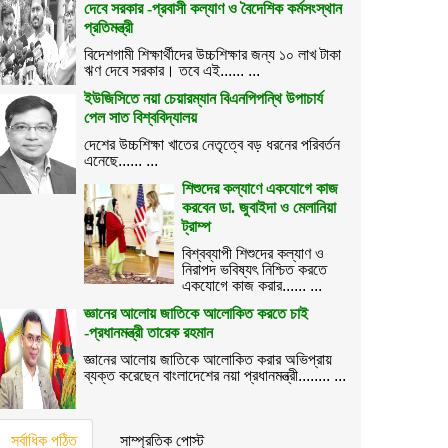
দেবে সরকার -প্রবাসী কল্যাণ ও বৈদেশিক কর্মসংস্থান
প্রতিমন্ত্রী
বিদেশগামী শিক্ষার্থীদের উচ্চশিক্ষার জন্য ১০ লাখ টাকা
ঋণ দেবে সরকার। তবে এই...... ...
ইউজিসিতে নয়া চেয়ারম্যান বিএনপিপন্থি উপাচার্য
পেল সাত বিশ্ববিদ্যালয়
দেশের উচ্চশিক্ষা খাতের নেতৃত্বে বড় ধরনের পরিবর্তন
এনেছে...... ...
শিশুদের কল্যাণে একযোগে কাজ
করবেন ডা. জুবাইদা ও মেলানিয়া
ট্রাম্প
বিশ্বব্যাপী শিশুদের কল্যাণ ও
নিরাপদ ভবিষ্যৎ নিশ্চিত করতে
একযোগে কাজ করার...... ...
জ্ঞানের আলোয় জাতিকে আলোকিত করতে চাই
-প্রধানমন্ত্রী তারেক রহমান
জ্ঞানের আলোয় জাতিকে আলোকিত করার অভিপ্রায়
ব্যক্ত করেছেন বাংলাদেশের নয়া প্রধানমন্ত্রী........ ...
সর্বাধিক পঠিত
সাম্প্রতিক পোস্ট