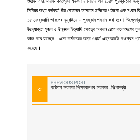
ওয়ার্ল্ড এইচআরডি কংগ্রেস ‘ভিশনারি লিডার অব চেঞ্জ’ পুরস্কারের জন্
সিনিয়র তথ্য কর্মকর্তা মীর মোহাম্মদ আসলাম উদ্দিনের পাঠানো এক সংবাদ 
১৫ ফেব্রুয়ারি ভারতের মুম্বাইয়ে এ পুরস্কার প্রদান করা হবে। উল্লেখ্য 
উদ্যোক্তা সৃজন ও উন্নয়ন ইত্যাদি ক্ষেত্রে অবদান রেখে বাংলাদেশের যুবকদে
কাজ করে যাচ্ছেন। এসব কর্মযজ্ঞের জন্য ওয়ার্ল্ড এইচআরডি কংগ্রেস প্রত
করেছে।
PREVIOUS POST
বর্তমান সরকার শিক্ষাবান্ধব সরকার -শিল্পমন্ত্রী