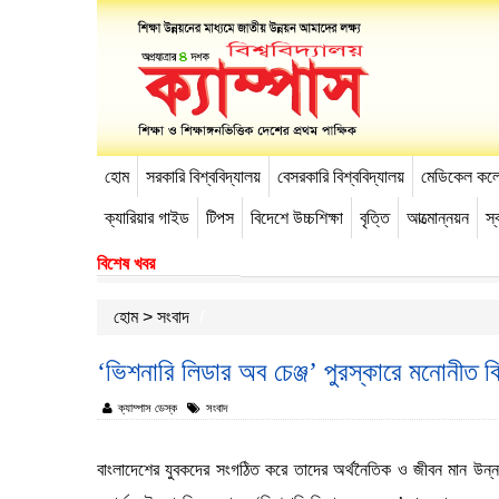
হোম
সরকারি বিশ্ববিদ্যালয়
বেসরকারি বিশ্ববিদ্যালয়
মেডিকেল কল
-->
ক্যারিয়ার গাইড
টিপস
বিদেশে উচ্চশিক্ষা
বৃত্তি
আত্মোন্নয়ন
স্ব
বিশেষ খবর
হোম
>
সংবাদ
‘ভিশনারি লিডার অব চেঞ্জ’ পুরস্কারে মনোনীত বিদ্য
ক্যাম্পাস ডেস্ক
সংবাদ
বাংলাদেশের যুবকদের সংগঠিত করে তাদের অর্থনৈতিক ও জীবন মান উন্নয়নে