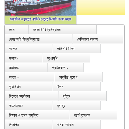
হোম
সরকারি বিশ্ববিদ্যালয়
বেসরকারি বিশ্ববিদ্যালয়
মেডিকেল কলেজ
কলেজ
কারিগরি শিক্ষা
সংবাদ
মুখোমুখি
∨
মতামত
প্রতিবেদন
∨
∨
আরো
চাকুরীর সুযোগ
∨
ক্যারিয়ার
টিপস
বিদেশে উচ্চশিক্ষা
বৃত্তি
আত্মোন্নয়ন
স্বাস্থ্য
বিজ্ঞান ও তথ্যপ্রযুক্তি
প্রাপ্তিস্থান
বিজ্ঞাপন
পাঠক ফোরাম