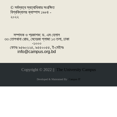
© সর্বস্বত্ব স্বত্বাধিকার সংরক্ষিত
বিশ্ববিদ্যালয় ক্যাম্পাস ১৯৮৪ -
২০২২
সম্পাদক ও প্রকাশক: ‌ড. এম হেলাল
৩৩ তোপখানা রোড, মেহেরবা প্লাজা ১৩ তলা, ঢাকা
-১০০০
ফোনঃ ৯৫৬০২২৫, ৯৫৫০০৫৫, ই-মেইলঃ
info@campus.org.bd
Copyright © 2022 ||
The University Campus
Developed & Maintained By
Campus IT