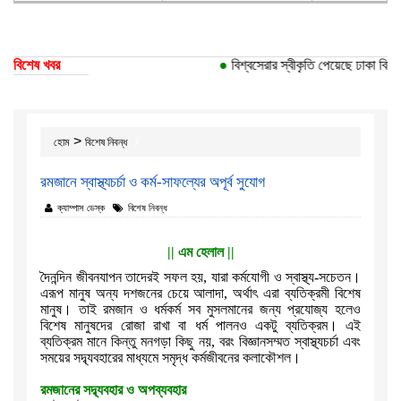
বিশেষ খবর
●
বিশ্বসেরার স্বীকৃতি পেয়েছে ঢাকা বিশ্ববিদ
>
হোম
বিশেষ নিবন্ধ
রমজানে স্বাস্থ্যচর্চা ও কর্ম-সাফল্যের অপূর্ব সুযোগ
ক্যাম্পাস ডেস্ক
বিশেষ নিবন্ধ
||
এম হেলাল
||
দৈনন্দিন জীবনযাপন তাদেরই সফল হয়
,
যারা কর্মযোগী ও স্বাস্থ্য-সচেতন।
এরূপ মানুষ অন্য দশজনের চেয়ে আলাদা
,
অর্থাৎ এরা ব্যতিক্রমী বিশেষ
মানুষ।
তাই রমজান ও ধর্মকর্ম সব মুসলমানের জন্য প্রযোজ্য হলেও
বিশেষ মানুষদের রোজা
রাখা বা ধর্ম পালনও একটু ব্যতিক্রম। এই
ব্যতিক্রম মানে কিন্তু মনগড়া কিছু
নয়
,
বরং বিজ্ঞানসম্মত স্বাস্থ্যচর্চা এবং
সময়ের সদ্ব্যবহারের মাধ্যমে
সমৃদ্ধ কর্মজীবনের কলাকৌশল।
রমজানের সদ্ব্যবহার ও অপব্যবহার