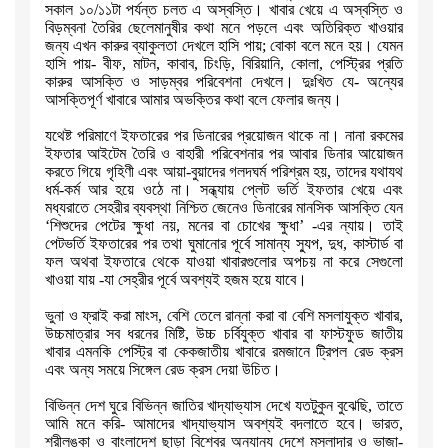
সকাল ১০/১১টা পর্যন্ত চলত এ
অস্বস্তি। খাবার খেয়ে এ অস্বস্তি ও
বিড়ম্বনা তৈরির ছেলেমানুষীর কথা মনে
পড়লে এবং অতিরিক্ত খাওয়ার
জন্য এখন কারুর ব্যাকুলতা দেখলে হাসি পায়
;
বোকা
বলে মনে হয়। যেমন
হাসি পায়- বীফ
,
মাটন
,
কাবাব
,
চিংড়ি
,
বিরিয়ানি
,
কোলা
,
পেস্ট্রির প্রতি
কারুর আসক্তি ও সাড়ম্বর পরিবেশনা দেখলে। দুঃখিত যে- অন্যের
আসক্তিপূর্ণ খাবারে আমার অভক্তির কথা বলে ফেলার জন্য।
যথেষ্ট পরিমাণে ইফতারের পর ডিনারের প্রয়োজন থাকে না। নানা রকমের
ইফতার
আইটেম তৈরি ও বাহারী পরিবেশনার পর আবার ডিনার আয়োজন
করতে গিয়ে গৃহিণী এবং
আয়া-বুয়াদের গলদঘর্ম পরিশ্রম হয়
,
তাদের যথাযথ
ধর্ম-কর্ম আর হয়ে ওঠে না।
সন্ধ্যায় প্লেট ভর্তি ইফতার খেয়ে এবং
মধ্যরাতে সেহরীর ব্যবস্থা নিশ্চিত
জেনেও ডিনারের মানসিক আসক্তি যেন
‘
শিশুদের পেটের ক্ষুধা নয়
,
মনের বা চোখের
ক্ষুধা
’ -
এর ন্যায়। তাই
পেটভর্তি ইফতারের পর তথা ঘুমানোর পূর্বে সামান্য
স্যুপ
,
দুধ
,
কাস্টার্ড বা
ফল অথবা ইফতারে থেকে যাওয়া খাবারগুলোর অপচয় না
করে সেগুলো
খাওয়া যায় -যা সেহ্রীর পূর্বে অবশ্যই হজম হয়ে যাবে।
ভুনা ও ফ্রাই করা মাংস
,
বেশি তেলে রান্না করা বা বেশি মসলাযুক্ত খাবার
,
উচ্চমাত্রার সব ধরনের মিষ্টি
,
উচ্চ চর্বিযুক্ত খাবার বা ফাস্টফুড জাতীয়
খাবার এমনকি পেস্ট্রি বা কেকজাতীয় খাবারে রমজানে ট্রিপল রেড ক্রস
এবং অন্য
সময়ে সিঙ্গেল রেড ক্রস দেয়া উচিত।
বিভিন্ন দেশ ঘুরে বিভিন্ন জাতির খাদ্যাভ্যাস দেখে যতটুকুন বুঝেছি
,
তাতে
আমি
মনে করি- আমাদের খাদ্যাভ্যাস অবশ্যই বদলাতে হবে। ভারত
,
শ্রীলঙ্কা ও
বাংলাদেশ ছাড়া বিশ্বের অন্যান্য দেশে মসলাদার ও ভাজা-