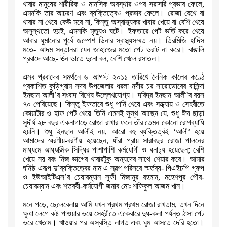
খাবার মানুষের শারীরিক ও মানসিক অবস্থার ওপর সরাসরি প্রভাব ফেলে
,
এমনকি তার
আচরণ এবং ব্যক্তিত্বেও প্রভাব ফেলে। রোজা রেখে বা
খাবার না খেয়ে কেউ মরে
না
,
কিন্তু অস্বাস্থ্যকর খাবার খেয়ে বা বেশি খেয়ে
অসুস্থতো হয়ই
,
এমনকি
মৃত্যুও ঘটে। ইফতারে পেট ভর্তি করে খেয়ে
আবার ঘুমানোর পূর্বে জম্পেশ ডিনার
স্বাস্থ্যসম্মত নয়। তিরমিজি হাদিস
মতে- আদম সন্তানরা যেন জাহাজের মতো পেট
ভরাট না করে। বাঙালি
প্রবাদে আছে- ঊন ভাতে দুনো বল
,
বেশি খেলে রসাতল।
এসব প্রবাদের সমর্থনে ৬ আগস্ট ২০১১ তারিখে দৈনিক কালের কণ্ঠে
প্রকাশিত
কুড়িগ্রাম সদর উপজেলার ধরলা নদীর চর সারোডোবের বাসিন্দা
ইনছান আলী
’
র সংবাদ
বিশেষ উল্লেখযোগ্য। দরিদ্র ইনছান আলী
’
র বয়স
৭০ পেরিয়েছে। কিন্তু ইফতারে
শুধু পানি খেয়ে এবং সন্ধ্যায় ও সেহরীতে
কোয়াটার ও হাফ পেট খেয়ে তিনি এমনই
সুস্থ আছেন যে
,
শুধু ঈদ ছাড়া
সুদীর্ঘ ২৮ বছর একনাগাড়ে রোজা রাখার ফলে তাঁর
তেমন কোনো রোগব্যাধি
হয়নি। শুধু ইনছান আলীই নয়
,
আরো বহু ব্যক্তিত্বই
‘
আলী
’
হয়ে
আমাদের স্মরণীয়-বরণীয় হয়েছেন
,
যাঁরা প্রায় সারাবছর রোজা পালনের
মাধ্যমে
আধ্যাত্মিক সিদ্ধির পাশাপাশি কর্মযোগী ও ধনাঢ্য হয়েছেন
;
বেশি
খেয়ে নয় বরং
নিজ ভাগের খাবারটুকু অন্যদের সাথে শেয়ার করে। আমার
ঘনিষ্ঠ এরূপ
দু
’
ব্যক্তিত্বের নাম এ স্বল্প পরিসরে স্মর্তব্য- পিএইচপি গ্রুপ
ও
ইউআইটিএস
’
র চেয়ারম্যান সুফী মিজানুর রহমান
,
মহেশপুর পৌর-
চেয়ারম্যান এবং
শতবর্ষী-কর্মযোগী জনাব মোঃ শফিকুল আজম খান।
মনে পড়ে
,
ছেলেবেলায় আমি যখন প্রথম প্রথম রোজা রাখতাম
,
তখন দিনে
ক্ষুধা লেগে
কষ্ট পাওয়ার ভয়ে সেহরীতে একেবারে দুধ-কলা পর্যন্ত ঠাসা পেট
ভরে খেতাম।
খাওয়ার পর অস্বস্তি লাগত এবং ঘুম আসতে দেরি হতো।