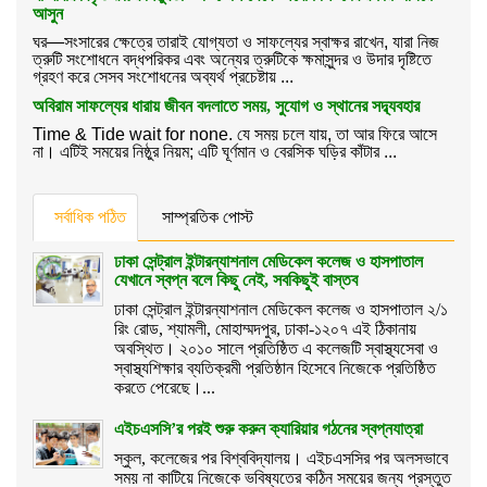
আসুন
ঘর—সংসারের ক্ষেত্রে তারাই যোগ্যতা ও সাফল্যের স্বাক্ষর রাখেন, যারা নিজ
ত্রুটি সংশোধনে বদ্ধপরিকর এবং অন্যের ত্রুটিকে ক্ষমাসুন্দর ও উদার দৃষ্টিতে
গ্রহণ করে সেসব সংশোধনের অব্যর্থ প্রচেষ্টায় ...
অবিরাম সাফল্যের ধারায় জীবন বদলাতে সময়, সুযোগ ও স্থানের সদ্ব্যবহার
Time & Tide wait for none. যে সময় চলে যায়, তা আর ফিরে আসে
না। এটিই সময়ের নিষ্ঠুর নিয়ম; এটি ঘূর্ণমান ও বেরসিক ঘড়ির কাঁটার ...
সর্বাধিক পঠিত
সাম্প্রতিক পোস্ট
ঢাকা সেন্ট্রাল ইন্টারন্যাশনাল মেডিকেল কলেজ ও হাসপাতাল
যেখানে স্বপ্ন বলে কিছু নেই, সবকিছুই বাস্তব
ঢাকা সেন্ট্রাল ইন্টারন্যাশনাল মেডিকেল কলেজ ও হাসপাতাল ২/১
রিং রোড, শ্যামলী, মোহাম্মদপুর, ঢাকা-১২০৭ এই ঠিকানায়
অবস্থিত। ২০১০ সালে প্রতিষ্ঠিত এ কলেজটি স্বাস্থ্যসেবা ও
স্বাস্থ্যশিক্ষার ব্যতিক্রমী প্রতিষ্ঠান হিসেবে নিজেকে প্রতিষ্ঠিত
করতে পেরেছে।...
এইচএসসি’র পরই শুরু করুন ক্যারিয়ার গঠনের স্বপ্নযাত্রা
স্কুল, কলেজের পর বিশ্ববিদ্যালয়। এইচএসসির পর অলসভাবে
সময় না কাটিয়ে নিজেকে ভবিষ্যতের কঠিন সময়ের জন্য প্রস্তুত