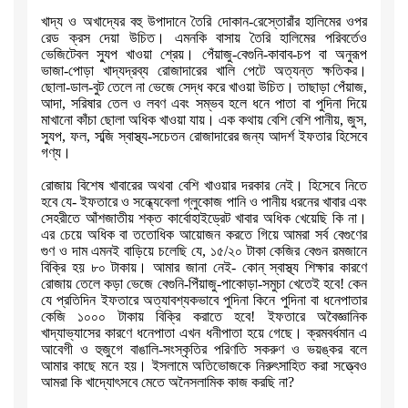
খাদ্য ও অখাদ্যের বহু উপাদানে তৈরি দোকান-রেস্তোরাঁর হালিমের ওপর
রেড ক্রস
দেয়া উচিত। এমনকি বাসায় তৈরি হালিমের পরিবর্তেও
ভেজিটেবল স্যুপ খাওয়া
শ্রেয়। পেঁয়াজু-বেগুনি-কাবাব-চপ বা অনুরূপ
ভাজা-পোড়া খাদ্যদ্রব্য রোজাদারের
খালি পেটে অত্যন্ত ক্ষতিকর।
ছোলা-ডাল-বুট তেলে না ভেজে সেদ্ধ করে খাওয়া
উচিত। তাছাড়া পেঁয়াজ
,
আদা
,
সরিষার তেল ও লবণ এবং সম্ভব হলে ধনে পাতা বা
পুদিনা দিয়ে
মাখানো কাঁচা ছোলা অধিক খাওয়া যায়। এক কথায় বেশি বেশি পানীয়
,
জুস
,
স্যুপ
,
ফল
,
সব্জি স্বাস্থ্য-সচেতন রোজাদারের জন্য আদর্শ ইফতার হিসেবে
গণ্য।
রোজায় বিশেষ খাবারের অথবা বেশি খাওয়ার দরকার নেই। হিসেবে নিতে
হবে যে-
ইফতারে ও সন্ধ্যেবেলা গ্লুকোজ পানি ও পানীয় ধরনের খাবার এবং
সেহরীতে
আঁশজাতীয় শক্ত কার্বোহাইড্রেট খাবার অধিক খেয়েছি কি না।
এর চেয়ে অধিক বা
ততোধিক আয়োজন করতে গিয়ে আমরা সর্ব বেগুণের
গুণ ও দাম এমনই বাড়িয়ে চলেছি যে
,
১৫/২০ টাকা কেজির বেগুন রমজানে
বিক্রি হয় ৮০ টাকায়। আমার জানা নেই- কোন্
স্বাস্থ্য শিক্ষার কারণে
রোজায় তেলে কড়া ভেজে বেগুনি-পিঁয়াজু-পাকোড়া-সমুচা
খেতেই হবে! কেন
যে প্রতিদিন ইফতারে অত্যাবশ্যকভাবে পুদিনা কিনে পুদিনা বা
ধনেপাতার
কেজি ১০০০ টাকায় বিক্রি করাতে হবে! ইফতারে অবৈজ্ঞানিক
খাদ্যাভ্যাসের কারণে ধনেপাতা এখন ধনীপাতা হয়ে গেছে। ক্রমবর্ধমান এ
আবেগী ও
হুজুগে বাঙালি-সংস্কৃতির পরিণতি সকরুণ ও ভয়ঙ্কর বলে
আমার কাছে মনে হয়।
ইসলামে অতিভোজকে নিরুৎসাহিত করা সত্ত্বেও
আমরা কি খাদ্যোৎসবে মেতে
অনৈসলামিক কাজ করছি না
?