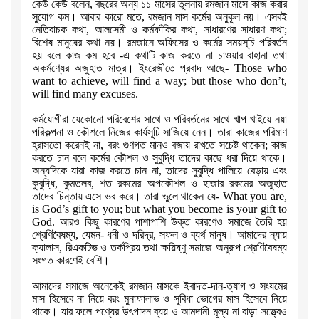
কেউ কেউ বলেন
,
বছরের অন্য ১১ মাসের তুলনায় রমজান মাসে কাজ করার
সুযোগ কম।
আবার কারো মতে
,
রমজান মাস কর্মের অনুকূল নয়। এসবই
নেতিবাচক কথা
,
আলসেমী ও
কর্মফাঁকির কথা
,
সাধারণের সাধারণ কথা
;
বিশেষ মানুষের কথা নয়। রমজানে অফিসের
ও কর্মের সময়সূচি পরিবর্তন
হয় বলে কাজ কম হবে -এ কথাটি কাজ করতে না চাওয়ার
বাহানা তথা
অকর্মণ্যের অজুহাত মাত্র। ইংরেজীতে প্রবাদ আছে-
Those who
want to achieve, will find a way; but those who don’t,
will find many excuses.
কর্মযোগীরা যেকোনো পরিবেশের সাথে ও পরিবর্তনের সাথে খাপ খাইয়ে নয়া
পরিকল্পনা ও কৌশলে নিজের কার্যসূচি সাজিয়ে নেন। তারা কাজের পরিমাণ
হ্রাসতো
করেনই না
,
বরং গুণগত মানও বজায় রাখতে সচেষ্ট থাকেন
;
কাজ
করতে চান বলে
কর্মের কৌশল ও সুবুদ্ধি তাদের কাছে ধরা দিয়ে থাকে।
অন্যদিকে যারা কাজ করতে
চান না
,
তাদের সুবুদ্ধি পালিয়ে বেড়ায় এবং
কুবুদ্ধি
,
কুমতলব
,
শত রকমের
অপকৌশল ও হাজার রকমের অজুহাত
তাদের চিন্তায় এসে ভর করে। তারা ভুলে থাকেন
যে-
What you are,
is God’s gift to you; but what you become is your gift to
God.
আরও কিছু কারণের পাশাপাশি উক্ত কারণেও সমাজে তৈরি হয়
শ্রেণিবৈষম্য
,
যেমন- ধনী ও দরিদ্র
,
সফল ও ব্যর্থ মানুষ। আমাদের ন্যায়
ক্যালাস
,
রিএকটিভ ও তর্কপ্রিয় তথা ক্ষয়িষ্ণু সমাজে অনুরূপ শ্রেণিবৈষম্য
সংগত কারণেই বেশি।
আমাদের সমাজে অনেকেই রমজান মাসকে ইবাদত-দান-ত্যাগ ও সংযমের
মাস হিসেবে না
নিয়ে বরং মুনাফালাভ ও সুবিধা ভোগের মাস হিসেবে নিয়ে
থাকে। যার ফলে পণ্যের
উৎপাদন ব্যয় ও আমদানী মূল্য না বাড়া সত্ত্বেও