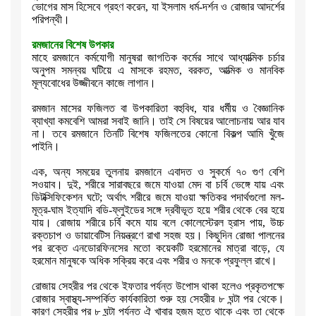
ভোগের মাস হিসেবে গ্রহণ করেন
,
যা ইসলাম
ধর্ম-দর্শন ও রোজার আদর্শের
পরিপন্থী।
রমজানের বিশেষ উপকার
মাহে রমজানে কর্মযোগী মানুষরা জাগতিক কর্মের সাথে আধ্যাত্মিক চর্চার
অনুপম
সমন্বয় ঘটিয়ে এ মাসকে রহমত
,
বরকত
,
আত্মিক ও মানবিক
মূল্যবোধের উজ্জীবনে
কাজে লাগান।
রমজান মাসের ফজিলত বা উপকারিতা বহুবিধ
,
যার ধর্মীয় ও বৈজ্ঞানিক
ব্যাখ্যা
কমবেশি আমরা সবাই জানি। তাই সে বিষয়ের আলোচনায় আর যাব
না। তবে রমজানে তিনটি
বিশেষ ফজিলতের কোনো বিকল্প আমি খুঁজে
পাইনি।
এক
,
অন্য সময়ের তুলনায় রমজানে এবাদত ও সুকর্মে ৭০ গুণ বেশি
সওয়াব। দুই
,
শরীরে সারাবছরে জমে যাওয়া মেদ বা চর্বি ভেঙ্গে যায় এবং
ডিটক্সিফিকেশন ঘটে
;
অর্থাৎ শরীরে জমে যাওয়া ক্ষতিকর পদার্থগুলো মল-
মূত্র-ঘাম ইত্যাদি
বডি-ফ্লুইডের সঙ্গে দ্রবীভূত হয়ে শরীর থেকে বের হয়ে
যায়। রোজায় শরীরে চর্বি
কমে যায় বলে কোলেস্টেরল হ্রাস পায়
,
উচ্চ
রক্তচাপ ও ডায়াবেটিস নিয়ন্ত্রণে
রাখা সহজ হয়। কিছুদিন রোজা পালনের
পর রক্তে এনডোরফিনসের মতো কয়েকটি হরমোনের
মাত্রা বাড়ে
,
যে
হরমোন মানুষকে অধিক সক্রিয় করে এবং শরীর ও মনকে প্রফুল্ল
রাখে।
রোজায় সেহরীর পর থেকে ইফতার পর্যন্ত উপোস থাকা হলেও প্রকৃতপক্ষে
রোজার
স্বাস্থ্য-সম্পর্কিত কার্যকারিতা শুরু হয় সেহরীর ৮ ঘন্টা পর থেকে।
কারণ
সেহরীর পর ৮ ঘন্টা পর্যন্ত ঐ খাবার হজম হতে থাকে এবং তা থেকে