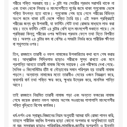
শরীরে শক্তি
সরবরাহ হয়। ৮ ঘন্টা পর সেহরীর প্রভাব সরাসরি থাকে না
এবং তখন থেকে লিভার ও
মাংসপেশীতে পূর্বের জমে থাকা গ্লুকোজ ভেঙ্গে
শক্তি উৎপন্ন হতে থাকে।
গ্লুকোজ শেষ হয়ে গেলে শরীরের বিভিন্ন
অংশে জমে থাকা চর্বি ভেঙ্গে শক্তি
তৈরি হয়। এই সকল প্রক্রিয়াই
শরীরের জন্য খুব উপকারী
,
যা ফাস্টিং স্টেট তথা
রোজার মাধ্যমে লাভ করা
যায়। তবে ফাস্টিং স্টেট ২৪ ঘন্টার বেশি হলে মাংসপেশী
শুকাতে পারে। সে
প্রক্রিয়া কিন্তু শরীরের ওপর ক্ষতিকর প্রভাব ফেলে তথা
হিতে বিপরীত
হয়। অবশ্য ২৪ ঘন্টার কম বা বেশির এ সময়টা নির্ভর করে শারীরিক
ক্ষীণতা
বা স্থূলতার ওপর।
তিন
,
রমজানে তারাবী ও নফল নামাজের উপকারিতার কথা বলে শেষ করার
নয়।
আধ্যাত্মিক সিদ্ধিলাভ ছাড়াও শরীরকে সুস্থ রাখতে এবং মনে
প্রশান্তি আনতে
তারাবী নামাজ বিশেষ সহায়ক। এক পরীক্ষায় দেখা গেছে-
দৈনিক ৩ কিলোমিটার হাঁটা
বা দৌড়ানোর সমান পরিশ্রম হয় তারাবী নামাজ
পড়লে। অন্যান্য নামাজের মতো
তারাবীও দেহের ওজন নিয়ন্ত্রণ করে
,
ক্যালরি বার্ন তথা শক্তি ক্ষয় করে
,
ক্ষুধার উদ্রেক করে
,
মানসিক শান্তি
আনে।
তাই রমজানে নিয়মিত তারাবী নামাজ পড়া এবং অন্তত ফজরের নামাজ
শেষে কয়েক রাকাত
নফল আদায় অশেষ সওয়াবের পাশাপাশি মাংসপেশীর
শক্তি বৃদ্ধিতে বিশেষ কার্যকর।
ধর্ম-দর্শন এবং স্বাস্থ্য-বিজ্ঞানের নিয়ম অনুযায়ী আমরা যদি রোজা পালন করি
,
তাহলে শারীরিক বহুবিধ উপকার ছাড়া কোনো অপকার বা অসুবিধাতো হয়ই
না বরং
সুস্বাস্থ্য ছাড়াও পারিবারিক-সামাজিক-জাতীয় অগ্রগতি ও উন্নতি