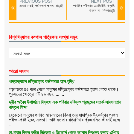
PREVIOUS POST
NEXT POST
এসো সবাই পর্যবেক্ষণ ক্ষমতা বাড়াই
পাবলিক পরীক্ষায় এমসিকিউ পদ্ধতি
থাকবে না -শিক্ষামন্ত্রী
বিশ্ববিদ্যালয় কম্পাস পত্রিকার সংখ্যা সমূহ
আরো সংবাদ
খাদ্যাভ্যাসে মস্তিষ্কের কর্মক্ষমতা হৃাস-বৃদ্ধি
গড়পড়তা ৪৫ বছর থেকে মানুষের মস্তিষ্কের কর্মক্ষমতা হ্রাস পেতে থাকে।
পুরুষদের ক্ষেত্রে এটি ৪৯ বছর..... ...
স্ত্রীর অবৈধ উপার্জনে বিধ্বংস এক পরিবার ভবিষ্যৎ প্রজন্মের সতর্ক-সাবধানতায়
বাস্তব শিক্ষা
যেকোনো মানুষের গুণগত মান-মননের কিংবা তার সামগ্রিক উৎকর্ষতার প্রথম
পরীক্ষা-পর্বই হচ্ছে সততা। তাই সততার বহ্নিশিখায় প্রজ্জ্বলিত জীবনই হচ্ছে
...
মা-বাবার বিকৃত রুচির নিষ্ঠুরতা ও ডিভোর্স থেকে অবোধ শিশুদের রক্ষায় এগিয়ে