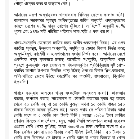
পোড়া খাদ্যের কদর বা
অভ্যাস নেই।
আমাদের এরূপ অস্বাস্থ্যকর খাদ্যাভ্যাস বিভিন্ন রোগের কারণও বটে।
বাংলাদেশ
সরকারের স্বাস্থ্য অধিদপ্তরের জরিপ অনুযায়ী খাদ্যাভ্যাসের
কারণে দেশের ৯৮%
মানুষ রোগের ঝুঁকিতে। এ রিপোর্ট অনুযায়ী ৯৮%
পুরুষ এবং ৯৪% নারী পরিমিত
পরিমাণে শাক-সব্জি ও ফল খায় না।
খাদ্য-সংস্কৃতি যেকোনো জাতির জন্য অতীব গুরুত্বপূর্ণ বিষয়। এর ওপর
জাতীয়
স্বাস্থ্য
,
উন্নয়ন-অগ্রগতি
,
সমৃদ্ধি ও মেধার বিকাশ নির্ভর করে
;
অসুখ-বিসুখ
,
ফার্মেসী ও হাসপাতালের সংখ্যা নির্ভর করে। আমাদের দেশে
একদিকে খাদ্য
ব্যবসায়ে চলছে অনৈতিক সংস্কৃতি
,
অন্যদিকে খাদ্য
গ্রহণে কুঅভ্যাস এবং ভেজাল ও
বিষ-সংস্কৃতির প্রতিক্রিয়ায় সৃষ্ট রোগ-
ব্যাধির আপাত উপশমে দিনদিন গড়ে উঠছে
ঔষধের বিশাল শিল্প-কারখানা
,
অলি-গলিতে জেগে উঠছে ফার্মেসীর পর ফার্মেসী
,
হাসপাতাল
,
ক্লিনিক
ইত্যাদি।
খাবারে বদভ্যাস আমাদের খাদ্য সংকটেরও অন্যতম কারণ।
কারওয়ান
বাজার
,
কাপ্তান
বাজার
,
সায়েদাবাদ বা মৌলভী বাজারের ন্যায় বড় বাজার
থেকে ২০ কেজি কচু বা ১৫
কেজি কুমড়া অথবা ১০ কেজি গাজর ১৫০
টাকায় কিনতে আমরা কুণ্ঠিত হই। অথচ প্রায়
সে পরিমাণ টাকায় আধা
কেজি মাংস বা ২ কেজি চাল ঠিকই কিনি। আমরা ১৫/২০ টাকা
কেজির
পেঁয়াজ কিনতে এবং পেঁয়াজ
,
রসুন
,
আদা ঔষধি গুণসম্পন্ন হওয়া সত্ত্বেও
এগুলো বেশি খেতে কুণ্ঠিত
;
অথচ ৩০০/৪০০ টাকা কেজির মাংস বা ৫০
টাকা কেজির
চাল বা ৮০০ টাকায় একটি ইলিশ ঠিকই কিনি। ৫০ টাকায় ১
কেজি চাল কিনলেও সে
টাকায় ৫ কেজি আলু বা গাজর কিনতে বা খেতে