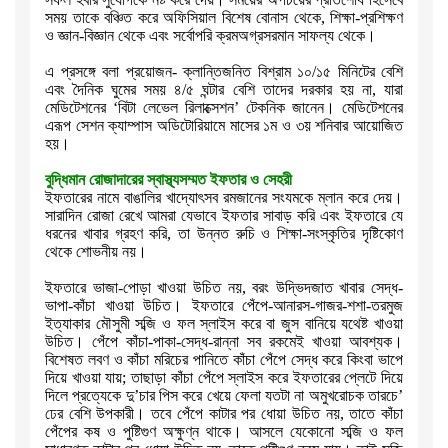
সময় তাকে বঞ্চিত করে অফিসিয়াল বিশেষ বোনাস থেকে
,
শিক্ষা-প্রশিক্ষণ
ও জ্ঞান-বিজ্ঞান থেকে এবং সর্বোপরি ক্রমঅগ্রসরমান সাফল্য
থেকে।
এ প্রসঙ্গে বলা প্রয়োজন- ক্লান্তিজনিত বিশ্রাম ১০/১৫ মিনিটের বেশি
এবং
দৈনিক ঘুমের সময় ৪/৫ ঘন্টার বেশি তাদের দরকার হয় না
,
যারা
মেডিটেশনের
‘
বিটা
লেভেল রিলাক্সেশন
’
টেকনিক জানেন। মেডিটেশনের
এরূপ সেশন ক্যাম্পাস
অডিটোরিয়ামে মাসের ১ম ও ৩য় শনিবার আয়োজিত
হয়।
বুদ্ধিমান রোজাদারের স্বাস্থ্যসম্মত ইফতার ও সেহরী
ইফতারের নামে বাঙালির খাদ্যোৎসব রমজানের সংযমকে ম্লান করে দেয়।
সারাদিন
রোজা রেখে আমরা যেভাবে ইফতার সাবাড় করি এবং ইফতারে যে
ধরনের খাবার গ্রহণ
করি
,
তা উন্নত রুচি ও শিক্ষা-সংস্কৃতির দৃষ্টিকোণ
থেকে শোভনীয় নয়।
ইফতারে ভাজা-পোড়া খাওয়া উচিত নয়
,
বরং উদ্ভিদজাত খাবার সেদ্ধ-
ভাপা-কাঁচা
খাওয়া উচিত। ইফতারে পেঁপে-আনারস-গাজর-শশা-তরমুজ
ইত্যাকার মৌসুমী সব্জি ও ফল
স্লাইস করে বা জুস বানিয়ে যথেষ্ট খাওয়া
উচিত। পেঁপে
কাঁচা-পাকা-সেদ্ধ-রান্না সব রকমেই খাওয়া আবশ্যক।
বিশেষত লবণ ও কাঁচা মরিচের
পানিতে কাঁচা পেঁপে সেদ্ধ করে কিংবা ভাপে
দিয়ে খাওয়া যায়
;
তাছাড়া কাঁচা
পেঁপে স্লাইস করে ইফতারের প্লেটে দিয়ে
দিলে প্রত্যেকে দু
’
চার পিস করে খেয়ে
ফেলা যতটা না অমুখরোচক তারচে
’
ঢের বেশি উপকারী। তবে পেঁপে কাটার পর ধোয়া
উচিত নয়
,
তাতে কাঁচা
পেঁপের কষ ও পুষ্টিগুণ অক্ষুণ্ন থাকে। আসলে যেকোনো
সব্জি ও ফল