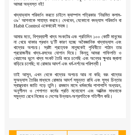
আমরা অভ্যস্ত নই!
খাদ্যাভ্যাস পরিবর্তন করতে চাইলে ক্যাম্পাস পত্রিকার
‘
নিয়মিত কলাম-
৩৯
’
আপনাকে সাহায্য করবে। দেখবেন
,
যেকোনো বদভ্যাস পরিবর্তন বা
Habit Control
একেবারেই সহজ।
আমার মতে
,
বিশ্বব্যাপী খাদ্য সংকটের এবং প্রতিদিন ১০০ কোটি মানুষের
না খেয়ে
থাকার প্রধান দু
’
টি কারণ হচ্ছে অবৈজ্ঞানিক খাদ্যাভ্যাস এবং
খাদ্যের অপচয়।
স্রষ্টা প্রত্যেক মানুষকেই পৃথিবীতে পাঠান তার
প্রয়োজনীয় খাদ্য-রসদের যোগান
দিয়ে। কিন্তু আমরা গাফিলতি ও
খেয়ালের ভুলে খাদ্য সংকট তৈরি করে চলেছি এবং
অন্যের ক্ষুধার জ্বালা
বাড়িয়ে চলেছি
;
যা রোজার আদর্শ এবং ধর্ম-দর্শনের
পরিপন্থী।
তাই আসুন
,
এখন থেকে খাদ্যের অপচয় আর না করি
;
বরং খাদ্যের
সুঅভ্যাস তৈরির
মাধ্যমে রোজার আদর্শ সমুন্নত রাখি এবং সুস্থ চিন্তার
স্বাস্থ্যবান জাতি গড়ে
তুলি। রমজান মাসে ধর্মকর্মের পাশাপাশি অধ্যয়ন
,
অনুশীলন ও পেশাগত কর্মের
প্রতি মনোযোগ এবং আত্মিক সাধনাকে
সমুন্নত রেখে নিজের ও দেশের
উন্নয়ন-অগ্রগতিকে গতিশীল করি।