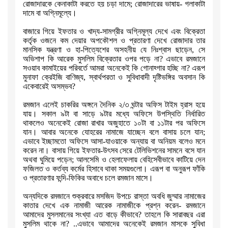
রোজাদারকে কেনাকাটা করতে হয়
চড়া দামে
;
রোজাদারের ভাষায়- গলাকাটা
দামে বা অগ্নিমূল্যে।
বাজারে গিয়ে ইফতার ও খাদ্য-সামগ্রীর অগ্নিমূল্য দেখে এবং বিক্রেতা
কর্তৃক
ওজনে কম দেয়ার অপকৌশল ও প্রতারণা দেখে রোজাদার তার
মানসিক যন্ত্রণা ও
হা-পিত্যেশের অসহনীয় যে নিঃশ্বাস ছাড়েন
,
সে
অভিশাপ কি আরেক মুসলিম
বিক্রেতার ওপর পড়ে না
?
এভাবে রমজানে
সওয়াব কামাইয়ের পরিবর্তে আমরা অনেকেই
কি গোনাহ্গার হচ্ছি না
?
এরূপ
মুনাফা ক্রেইজি বাণিজ্য
,
স্বার্থপরতা ও
সুবিধাবাদী দৃষ্টিভঙ্গির অবসান কি
একেবারেই অসম্ভব
?
রমজান এলেই চাকরির অঙ্গনে দৈনিক ২/৩ ঘন্টার অফিস টাইম হ্রাস হয়ে
যায়। সকাল
৯টা বা সাড়ে ৯টার মধ্যে অফিসে উপস্থিতি নির্ধারিত
থাকলেও অনেকেই রোজা রাখার
অজুহাতে ১০টা বা ১১টার পর অফিসে
যান। আবার অনেকে যোহরের নামাজে যাচ্ছেন
বলে বাসায় চলে যান
;
এভাবে ইচ্ছামতো অফিসে আসা-যাওয়াকে অন্যায় বা অনিয়ম বলেও
মনে
করেন না। বাসায় গিয়ে ইফতার-উৎসব সেরে টেলিভিশনের সামনে বসে যান
অথবা
ঘুমিয়ে পড়েন
;
আলসেমি ও হেলাফেলায় বেহিসেবীভাবে কাটিয়ে দেন
ফজিলত ও কর্তব্য
কর্মের হিসাবে থাকা সময়গুলো। এরূপ বা অনুরূপ ফাঁকি
ও প্রতারণার ফন্দি-ফিকির
অবাধে চলে রমজান মাসে।
অন্যদিকে রমজানে শুক্রবারে মসজিদ উপচে রাস্তা অবধি জুম্মার নামাজের
কাতার
দেখে এক নামাজী আরেক নামাজীকে প্রশ্ন করেন- রমজানে
আমাদের মুসলমানের সংখ্যা
এত বাড়ে কীভাবে
?
তাহলে কি সারাবছর এরা
মুসলিম থাকে না
? ..
এভাবে আমাদের
অনেকেই রমজান মাসকে সুবিধা