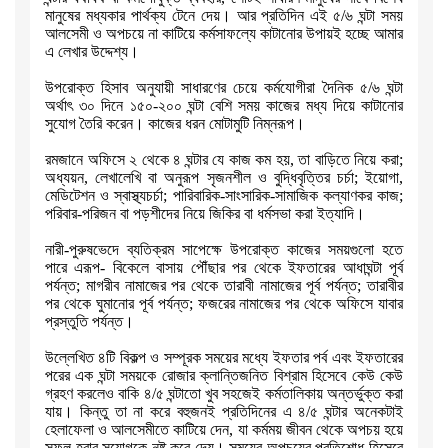
মানুষের মধ্যকার পার্থক্য টেনে দেয়। আর প্রতিদিন এই ৫/৬ ঘন্টা সময়
আলসেমী ও
অপচয়ে না কাটিয়ে কর্মসাফল্যে কাটানোর উপায়ই হচ্ছে আমার
এ লেখার উদ্দেশ্য।
উপরোক্ত হিসাব অনুযায়ী সাধারণের চেয়ে কর্মযোগীরা দৈনিক ৫/৬ ঘন্টা
অর্থাৎ ৩০
দিনে ১৫০-২০০ ঘন্টা বেশি সময় কাজের মধ্য দিয়ে কাটানোর
সুযোগ তৈরি করেন।
কাজের ধরন মোটামুটি নিম্নরূপ।
রমজানে অফিসে ২ থেকে ৪ ঘন্টার যে কাজ কম হয়
,
তা বাড়িতে নিয়ে করা
;
অধ্যয়ন
,
লেখালেখি বা অনুরূপ সৃজনশীল ও বুদ্ধিবৃত্তির চর্চা
;
ইয়োগা
,
মেডিটেশন ও
স্বাস্থ্যচর্চা
;
পারিবারিক-সাংসারিক-সামাজিক কল্যাণকর কাজ
;
পরিবার-পরিজন বা
পড়শীদের নিয়ে জিকির বা ধর্মসভা করা ইত্যাদি।
নারী-পুরুষভেদে ব্যতিক্রম সাপেক্ষে উপরোক্ত কাজের সময়গুলো হতে
পারে এরূপ-
বিকেলে বাসায় পৌঁছার পর থেকে ইফতারের আধাঘন্টা পূর্ব
পর্যন্ত
;
মাগরীব
নামাজের পর থেকে তারাবী নামাজের পূর্ব পর্যন্ত
;
তারাবীর
পর থেকে ঘুমানোর
পূর্ব পর্যন্ত
;
ফজরের নামাজের পর থেকে অফিসে যাবার
প্রস্তুতি পর্যন্ত।
উল্লেখিত ৪টি বিকল্প ও সম্পূরক সময়ের মধ্যে ইফতার পর্ব এবং ইফতারের
পরের এক
ঘন্টা সময়কে রোজার ক্লান্তিজনিত বিশ্রাম হিসেবে কেউ কেউ
গ্রহণ করলেও বাকি
৪/৫ ঘন্টাতো খুব সহজেই কর্মতালিকায় অন্তর্ভুক্ত করা
যায়। কিন্তু তা না করে
বহুজনই প্রতিদিনের এ ৪/৫ ঘন্টার অনেকটাই
হেলাফেলা ও আলসেমীতে কাটিয়ে দেন
,
যা কর্মময় জীবন থেকে অপচয় হয়ে
সফল হবার সুযোগকে নষ্ট করে দেয়। সময়ের অপচয়ের
প্রতিশোধ হিসেবে