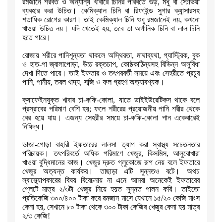
রমজানে শরবত ও অন্যান্য খাবারে চিনির পরিবর্তে গুড়
,
মধু বা স্টেভিয়া
ব্যবহার করা উচিত। কেমিক্যাল চিনি বা রিফাইন্ড সুগার ক্যান্সারসহ
শতাধিক
রোগের কারণ। তাই কেমিক্যাল চিনি শুধু রমজানেই নয়
,
কখনো
খাওয়া উচিত নয়। যদি
খেতেই হয়
,
তবে তা অর্গানিক চিনি বা লাল চিনি
হতে পারে।
রোজায় শরীরে পানিশূন্যতা থাকলে অস্থিরতা
,
মাথাব্যথা
,
গ্যাস্ট্রিক
,
বুক
ও
হাত-পা জ্বালাপোড়া
,
উচ্চ রক্তচাপ
,
কোষ্ঠকাঠিন্যসহ বিভিন্ন অসুবিধা
দেখা
দিতে পারে। তাই ইফতার ও তৎপরবর্তী সময়ে এবং সেহরীতে প্রচুর
পানি
,
পানীয়
,
তরল খাদ্য
,
সব্জি ও ফল গ্রহণ অত্যাবশ্যক।
ক্যাফেইনযুক্ত খাবার চা-কফি-কোলা
,
যাতে ডাইইউরেটিকস থাকে বলে
প্রস্রাবের
পরিমাণ বেশি হয়
;
ফলে শরীরের প্রয়োজনীয় পানি
শরীর থেকে
বের হয়ে যায়। এজন্য
সেহরীর সময়ে চা-কফি-কোলা পান একেবারেই
নিষিদ্ধ।
ভাজা-পোড়া বাহারী ইফতারের লালসা ত্যাগ করা স্বাস্থ্য সচেতনতার
পরিচায়ক।
তৎপরিবর্তে অধিক পরিমাণে খেজুর
,
কিসমিস
,
আলুবোখারা
খাওয়া বুদ্ধিমানের কাজ।
খেজুর দ্রুত গ্লুকোজে রূপ নেয় বলে ইফতারে
খেজুর অত্যন্ত কার্যকর। তাছাড়া
এটি সুন্নতও বটে। অথচ
স্বাস্থ্যোপকারের বিষয় বিবেচনায় না এনে আমরা অনেকেই
ইফতারের
প্লেটে মাত্র ২/৩টা খেজুর নিয়ে হয়ত সুন্নত পালন করি। তাইতো
প্রতিকেজি ৩০০/৪০০ টাকা করে রমজান মাসে যেখানে ১৫/২০ কেজি মাংস
কেনা হয়
,
সেখানে ৮০ টাকা থেকে ৩০০ টাকা কেজির খেজুর কেনা হয় মাত্র
২/৩ কেজি!