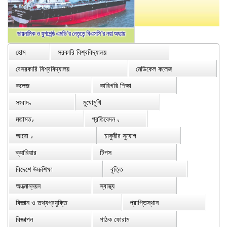
হোম
সরকারি বিশ্ববিদ্যালয়
বেসরকারি বিশ্ববিদ্যালয়
মেডিকেল কলেজ
কলেজ
কারিগরি শিক্ষা
সংবাদ
মুখোমুখি
∨
মতামত
প্রতিবেদন
∨
∨
আরো
চাকুরীর সুযোগ
∨
ক্যারিয়ার
টিপস
বিদেশে উচ্চশিক্ষা
বৃত্তি
আত্মোন্নয়ন
স্বাস্থ্য
বিজ্ঞান ও তথ্যপ্রযুক্তি
প্রাপ্তিস্থান
বিজ্ঞাপন
পাঠক ফোরাম