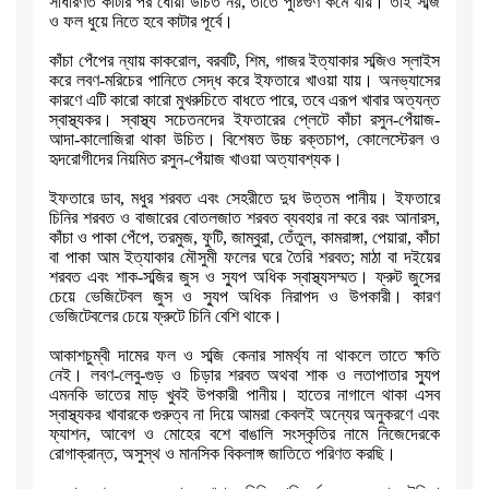
সাধারণত কাটার পর ধোয়া উচিত নয়
,
তাতে পুষ্টিগুণ কমে যায়। তাই
সব্জি
ও ফল ধুয়ে নিতে হবে কাটার পূর্বে।
কাঁচা পেঁপের ন্যায় কাকরোল
,
বরবটি
,
শিম
,
গাজর ইত্যাকার সব্জিও স্লাইস
করে
লবণ-মরিচের পানিতে সেদ্ধ করে ইফতারে খাওয়া যায়। অনভ্যাসের
কারণে এটি কারো
কারো মুখরুচিতে বাধতে পারে
,
তবে এরূপ খাবার অত্যন্ত
স্বাস্থ্যকর। স্বাস্থ্য
সচেতনদের ইফতারের প্লেটে কাঁচা রসুন-পেঁয়াজ-
আদা-কালোজিরা থাকা উচিত।
বিশেষত উচ্চ রক্তচাপ
,
কোলেস্টেরল ও
হৃদরোগীদের নিয়মিত রসুন-পেঁয়াজ খাওয়া
অত্যাবশ্যক।
ইফতারে ডাব
,
মধুর শরবত এবং সেহরীতে দুধ উত্তম পানীয়। ইফতারে
চিনির শরবত ও
বাজারের বোতলজাত শরবত ব্যবহার না করে বরং আনারস
,
কাঁচা ও পাকা পেঁপে
,
তরমুজ
,
ফুটি
,
জাম্বুরা
,
তেঁতুল
,
কামরাঙ্গা
,
পেয়ারা
,
কাঁচা
বা পাকা আম
ইত্যাকার মৌসুমী ফলের ঘরে তৈরি শরবত
;
মাঠা বা দইয়ের
শরবত এবং শাক-সব্জির
জুস ও স্যুপ অধিক স্বাস্থ্যসম্মত। ফ্রুট জুসের
চেয়ে ভেজিটেবল জুস ও স্যুপ
অধিক নিরাপদ ও উপকারী। কারণ
ভেজিটেবলের চেয়ে ফ্রুটে চিনি বেশি থাকে।
আকাশচুম্বী দামের ফল ও সব্জি কেনার সামর্থ্য না থাকলে তাতে ক্ষতি
নেই।
লবণ-লেবু-গুড় ও চিড়ার শরবত অথবা শাক ও লতাপাতার স্যুপ
এমনকি ভাতের মাড় খুবই
উপকারী পানীয়। হাতের নাগালে থাকা এসব
স্বাস্থ্যকর খাবারকে গুরুত্ব না দিয়ে
আমরা কেবলই অন্যের অনুকরণে এবং
ফ্যাশন
,
আবেগ ও মোহের বশে বাঙালি সংস্কৃতির
নামে নিজেদেরকে
রোগাক্রান্ত
,
অসুস্থ ও মানসিক বিকলাঙ্গ জাতিতে পরিণত করছি।