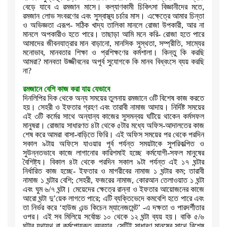
বেড়ে যাবে এ
রমজান মাসে। কল্যাণকামী চিকিৎসা বিজ্ঞানীদের মতে
,
রমজান লোভ সংবরণের এবং
সুস্বাস্থ্য চর্চার মাস। এক্ষেত্রে আমার চিন্তা
ও অভিজ্ঞতা এরূপ- সঠিক
খাদ্য তালিকা মানলে রোজা উপকারী
,
আর না
মানলে অপকারীও হতে পারে। তাছাড়া আমি
মনে করি- রোজা হতে পারে
আমাদের জীবনযাত্রার মান বাড়ানো
,
মানসিক সুস্থতা
,
সম্প্রীতি
,
সাম্যের
মনোভাব
,
মানবতার শিক্ষা ও প্রশিক্ষণের কর্মশালা। কিন্তু
কি করছি
আমরা
?
মানবতা উজ্জীবনের অপূর্ব সুযোগকে কি মানব বিধ্বংসে ব্যয়
করছি
না
?
রমজানে বেশি কাজ করা যায় যেভাবে
দিনলিপির দিক থেকে অন্য সময়ের তুলনায় রমজানে ৩টি বিশেষ কাজ করতে
হয়। সেহরী ও
ইফতার গ্রহণ এবং তারাবী নামাজ আদায়। নির্দিষ্ট সময়ের
এই ৩টি কর্মের সাথে
অন্যান্য কাজের সুসমন্বয় ঘটিয়ে থাকেন কর্মসফল
মানুষরা।
রোজায় সাধারণত ৪টা থেকে ৫টার মধ্যে অফিস-আদালতের কাজ
শেষ করে আমরা
বাসা-বাড়িতে ফিরি। এই অফিস সময়ের পর থেকে পরদিন
সকাল ৯টায় অফিসে যাওয়ার
পূর্ব পর্যন্ত সময়টাকে সুপরিকল্পিত ও
সুউন্নতভাবে কাজে লাগানোর কারিশমাই
হচ্ছে কর্মযোগী-সফল মানুষের
বৈশিষ্ট্য। বিকাল ৪টা থেকে পরদিন সকাল ৯টা
পর্যন্ত এই ১৭ ঘন্টার
নির্ধারিত কাজ হচ্ছে- ইফতার ও মাগরীবের নামাজ ১
ঘন্টার কম
;
তারাবী
নামাজ ১ ঘন্টার বেশি
;
সেহরী
,
ফজরের নামাজ
,
কোরআন
তেলাওয়াত ১ ঘন্টা
এবং ঘুম ৬/৭ ঘন্টা। মেয়েদের ক্ষেত্রে রান্না ও ইফতার
আয়োজনের কাজে
আরো ঘন্টা দু
’
য়েক লাগতে পারে
;
এটি ব্যক্তিভেদে কমবেশি হতে
পারে এবং
তা নির্ভর করে
‘
হাউজ এন্ড কিচেন ম্যানেজমেন্ট
’ -
এ দক্ষতা ও
পারদর্শীতার
ওপর। এই সব মিলিয়ে সর্বোচ্চ ১০ থেকে ১২ ঘন্টা ব্যয় হয়। বাকি
৫/৬
ঘন্টার যথাযথ বা কর্মপোযুক্ত ব্যবহার
,
সেটিই সাধারণ মানুষের সাথে বিশেষ