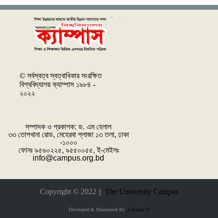
© সর্বস্বত্ব স্বত্বাধিকার সংরক্ষিত
বিশ্ববিদ্যালয় ক্যাম্পাস ১৯৮৪ -
২০২২
সম্পাদক ও প্রকাশক: ‌ড. এম হেলাল
৩৩ তোপখানা রোড, মেহেরবা প্লাজা ১৩ তলা, ঢাকা
-১০০০
ফোনঃ ৯৫৬০২২৫, ৯৫৫০০৫৫, ই-মেইলঃ
info@campus.org.bd
Copyright © 2022 ||
The University Campus
Developed & Maintained By
Campus IT