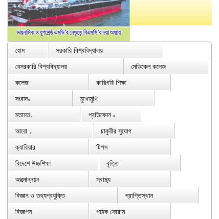
হোম
সরকারি বিশ্ববিদ্যালয়
বেসরকারি বিশ্ববিদ্যালয়
মেডিকেল কলেজ
কলেজ
কারিগরি শিক্ষা
সংবাদ
মুখোমুখি
∨
মতামত
প্রতিবেদন
∨
∨
আরো
চাকুরীর সুযোগ
∨
ক্যারিয়ার
টিপস
বিদেশে উচ্চশিক্ষা
বৃত্তি
আত্মোন্নয়ন
স্বাস্থ্য
বিজ্ঞান ও তথ্যপ্রযুক্তি
প্রাপ্তিস্থান
বিজ্ঞাপন
পাঠক ফোরাম