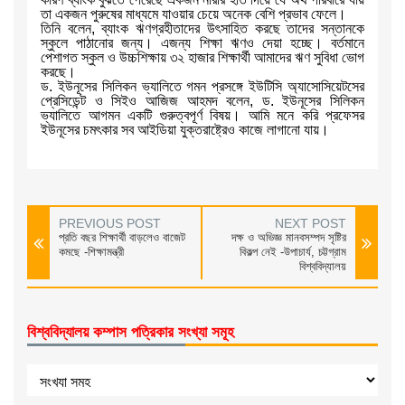
তা একজন পুরুষের মাধ্যমে যাওয়ার চেয়ে অনেক বেশি প্রভাব ফেলে।
তিনি বলেন, ব্যাংক ঋণগ্রহীতাদের উৎসাহিত করছে তাদের সন্তানকে
স্কুলে পাঠানোর জন্য। এজন্য শিক্ষা ঋণও দেয়া হচ্ছে। বর্তমানে
পেশাগত স্কুল ও উচ্চশিক্ষায় ৩২ হাজার শিক্ষার্থী আমাদের ঋণ সুবিধা ভোগ
করছে।
ড. ইউনূসের সিলিকন ভ্যালিতে গমন প্রসঙ্গে ইউটিসি অ্যাসোসিয়েটসের
প্রেসিডেন্ট ও সিইও আজিজ আহমদ বলেন, ড. ইউনূসের সিলিকন
ভ্যালিতে আগমন একটি গুরুত্বপূর্ণ বিষয়। আমি মনে করি প্রফেসর
ইউনূসের চমৎকার সব আইডিয়া যুক্তরাষ্ট্রেও কাজে লাগানো যায়।
PREVIOUS POST
NEXT POST
প্রতি বছর শিক্ষার্থী বাড়লেও বাজেট
দক্ষ ও অভিজ্ঞ মানবসম্পদ সৃষ্টির
কমছে -শিক্ষামন্ত্রী
বিকল্প নেই -উপাচার্য, চট্টগ্রাম
বিশ্ববিদ্যালয়
বিশ্ববিদ্যালয় কম্পাস পত্রিকার সংখ্যা সমূহ