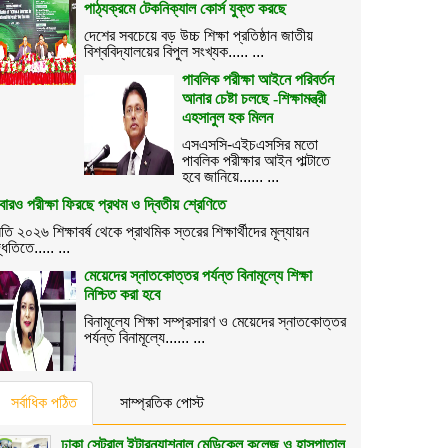
পাঠ্যক্রমে টেকনিক্যাল কোর্স যুক্ত করছে
দেশের সবচেয়ে বড় উচ্চ শিক্ষা প্রতিষ্ঠান জাতীয়
বিশ্ববিদ্যালয়ের বিপুল সংখ্যক..... ...
পাবলিক পরীক্ষা আইনে পরিবর্তন
আনার চেষ্টা চলছে -শিক্ষামন্ত্রী
এহসানুল হক মিলন
এসএসসি-এইচএসসির মতো
পাবলিক পরীক্ষার আইন পাল্টাতে
হবে জানিয়ে...... ...
ারও পরীক্ষা ফিরছে প্রথম ও দ্বিতীয় শ্রেণিতে
তি ২০২৬ শিক্ষাবর্ষ থেকে প্রাথমিক স্তরের শিক্ষার্থীদের মূল্যায়ন
্ধতিতে..... ...
মেয়েদের স্নাতকোত্তর পর্যন্ত বিনামূল্যে শিক্ষা
নিশ্চিত করা হবে
বিনামূল্যে শিক্ষা সম্প্রসারণ ও মেয়েদের স্নাতকোত্তর
পর্যন্ত বিনামূল্যে...... ...
সর্বাধিক পঠিত
সাম্প্রতিক পোস্ট
ঢাকা সেন্ট্রাল ইন্টারন্যাশনাল মেডিকেল কলেজ ও হাসপাতাল