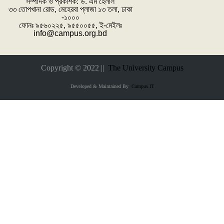
সম্পাদক ও প্রকাশক: ‌ড. এম হেলাল
৩৩ তোপখানা রোড, মেহেরবা প্লাজা ১৩ তলা, ঢাকা
-১০০০
ফোনঃ ৯৫৬০২২৫, ৯৫৫০০৫৫, ই-মেইলঃ
info@campus.org.bd
Copyright © 2022 ||
The University Campus
Developed & Maintained By
Campus IT