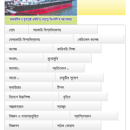
হোম
সরকারি বিশ্ববিদ্যালয়
বেসরকারি বিশ্ববিদ্যালয়
মেডিকেল কলেজ
কলেজ
কারিগরি শিক্ষা
সংবাদ
মুখোমুখি
∨
মতামত
প্রতিবেদন
∨
∨
আরো
চাকুরীর সুযোগ
∨
ক্যারিয়ার
টিপস
বিদেশে উচ্চশিক্ষা
বৃত্তি
আত্মোন্নয়ন
স্বাস্থ্য
বিজ্ঞান ও তথ্যপ্রযুক্তি
প্রাপ্তিস্থান
বিজ্ঞাপন
পাঠক ফোরাম