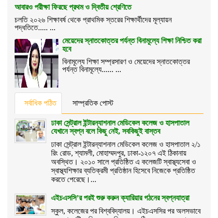
আবারও পরীক্ষা ফিরছে প্রথম ও দ্বিতীয় শ্রেণিতে
চলতি ২০২৬ শিক্ষাবর্ষ থেকে প্রাথমিক স্তরের শিক্ষার্থীদের মূল্যায়ন
পদ্ধতিতে..... ...
মেয়েদের স্নাতকোত্তর পর্যন্ত বিনামূল্যে শিক্ষা নিশ্চিত করা
হবে
বিনামূল্যে শিক্ষা সম্প্রসারণ ও মেয়েদের স্নাতকোত্তর
পর্যন্ত বিনামূল্যে...... ...
সর্বাধিক পঠিত
সাম্প্রতিক পোস্ট
ঢাকা সেন্ট্রাল ইন্টারন্যাশনাল মেডিকেল কলেজ ও হাসপাতাল
যেখানে স্বপ্ন বলে কিছু নেই, সবকিছুই বাস্তব
ঢাকা সেন্ট্রাল ইন্টারন্যাশনাল মেডিকেল কলেজ ও হাসপাতাল ২/১
রিং রোড, শ্যামলী, মোহাম্মদপুর, ঢাকা-১২০৭ এই ঠিকানায়
অবস্থিত। ২০১০ সালে প্রতিষ্ঠিত এ কলেজটি স্বাস্থ্যসেবা ও
স্বাস্থ্যশিক্ষার ব্যতিক্রমী প্রতিষ্ঠান হিসেবে নিজেকে প্রতিষ্ঠিত
করতে পেরেছে।...
এইচএসসি’র পরই শুরু করুন ক্যারিয়ার গঠনের স্বপ্নযাত্রা
স্কুল, কলেজের পর বিশ্ববিদ্যালয়। এইচএসসির পর অলসভাবে