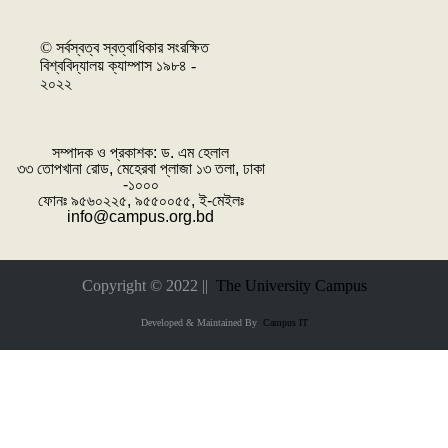
© সর্বস্বত্ব স্বত্বাধিকার সংরক্ষিত
বিশ্ববিদ্যালয় ক্যাম্পাস ১৯৮৪ -
২০২২
সম্পাদক ও প্রকাশক: ‌ড. এম হেলাল
৩৩ তোপখানা রোড, মেহেরবা প্লাজা ১৩ তলা, ঢাকা
-১০০০
ফোনঃ ৯৫৬০২২৫, ৯৫৫০০৫৫, ই-মেইলঃ
info@campus.org.bd
Copyright © 2022 ||
The University Campus
Developed & Maintained By
Campus IT