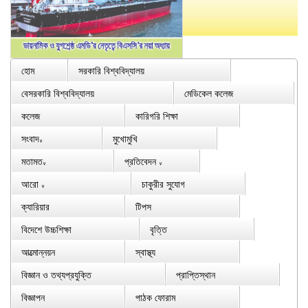
হোম
সরকারি বিশ্ববিদ্যালয়
বেসরকারি বিশ্ববিদ্যালয়
মেডিকেল কলেজ
কলেজ
কারিগরি শিক্ষা
সংবাদ
মুখোমুখি
∨
মতামত
প্রতিবেদন
∨
∨
আরো
চাকুরীর সুযোগ
∨
ক্যারিয়ার
টিপস
বিদেশে উচ্চশিক্ষা
বৃত্তি
আত্মোন্নয়ন
স্বাস্থ্য
বিজ্ঞান ও তথ্যপ্রযুক্তি
প্রাপ্তিস্থান
বিজ্ঞাপন
পাঠক ফোরাম