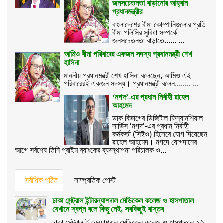
জনসচেতনতা বাড়ানোর আহ্বান
প্রধানমন্ত্রীর
বাংলাদেশের বীমা কোম্পানিগুলোর প্রতি
বীমা পলিসির সুবিধা সম্পর্কে
জনসচেতনতা বাড়াতে...... ...
আমিও বীমা পরিবারের একজন সদস্য প্রধানমন্ত্রী শেখ
হাসিনা
মাননীয় প্রধানমন্ত্রী শেখ হাসিনা বলেছেন, আমিও এই
পরিবারেরই একজন সদস্য। প্রধানমন্ত্রী বলেন,....... ...
‘নগদ’-এর প্রধান নির্বাহী রাহেল
আহমেদ
ডাক বিভাগের ডিজিটাল ফিন্যানশিয়াল
সার্ভিস ‘নগদ’-এর প্রধান নির্বাহী
কর্মকর্তা (সিইও) হিসেবে যোগ দিয়েছেন
রাহেল আহমেদ। নগদে যোগদানের
আগে সর্বশেষ তিনি প্রাইম ব্যাংকের ব্যবস্থাপনা পরিচালক ও...
সর্বাধিক পঠিত
সাম্প্রতিক পোস্ট
ঢাকা সেন্ট্রাল ইন্টারন্যাশনাল মেডিকেল কলেজ ও হাসপাতাল
যেখানে স্বপ্ন বলে কিছু নেই, সবকিছুই বাস্তব
ঢাকা সেন্ট্রাল ইন্টারন্যাশনাল মেডিকেল কলেজ ও হাসপাতাল ২/১