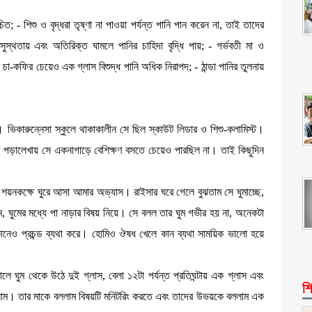
ত; - শিশু ও বৃদ্ধরা তৃষ্ণা না পাওয়া পর্যন্ত পানি পান করেন না, তাই তাদের
ুস্থতায় এবং অতিরিক্ত ঘামলে পানির চাহিদা বৃদ্ধি পায়; - গর্ভবতী মা ও
 চা-কফির চেয়েও এক গ্লাস বিশুদ্ধ পানি অধিক নিরাপদ; - ঠান্ডা পানির তুলনায়
। ভিকারুন্নেসা স্কুলে থাকাকালীন সে ছিল স্কাউট লিডার ও শিশু-কলামিস্ট।
্ততির পড়ালেখায় সে একনাগাড়ে বেশিক্ষণ বসতে চেয়েও পারছিল না। তাই কিছুদিন
ত) শয়নকক্ষে ঘুরে আসা আমার অভ্যাস। রাইসার ঘরে গেলে বুঝতাম সে ঘুমাচ্ছে,
, ঘুমের মধ্যে পা নাড়ার বিষয় নিয়ে। সে বলল তার ঘুম গভীর হয় না, অনেকটা
ানেও প্রচন্ড ব্যথা করে। হোমিও ঔষধ খেলে কান ব্যথা সাময়িক ভালো হয়ে
লে ঘুম থেকে উঠে দুই গ্লাস, বেলা ১২টা পর্যন্ত প্রতিঘন্টায় এক গ্লাস এবং
শি
 বললাম। তার মাকে বললাম বিষয়টি মনিটরিং করতে এবং তাদের উভয়কে বললাম এক