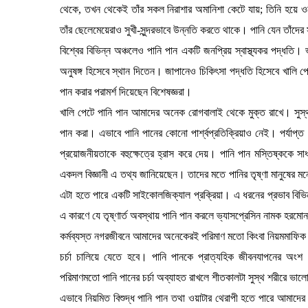
থেকে, তখন থেকেই তাঁর সকল নিরাশার অমানিশা কেটে যায়; তিনি হয়ে ওঠে
তাঁর ছেলেমেয়েরাও সুখী-সুন্দরভাবে উন্নতি করতে থাকে। পানি যেন তাঁ
বিশ্বের বিভিন্ন অঞ্চলেও পানি পান একটি জনপ্রিয় স্বাস্থ্যকর পদ্ধতি। 
অনুষঙ্গ হিসেবে স্থান দিতেন। জাপানেও চিকিৎসা পদ্ধতি হিসেবে খালি 
পান করার পরামর্শ দিয়েছেন বিশেষজ্ঞরা।
খালি পেটে পানি পান আমাদের অনেক রোগবালাই থেকে মুক্ত রাখে। সুস্
পান করা। এভাবে পানি পানের কোনো পার্শ্বপ্রতিক্রিয়াও নেই। পর্যাপ
প্রয়োজনীয়তাকে বহুক্ষেত্রে হ্রাস করে দেয়। পানি পান মস্তিষ্ককে সা
একদল বিজ্ঞানী এ তথ্য জানিয়েছেন। তাদের মতে পানির তৃষ্ণা মানুষের
এটা হতে পারে একটি সাইকোলজিক্যাল প্রক্রিয়া। এ ধরনের প্রভাব বিভি
এ কারণে যে তৃষ্ণার্ত অবস্থায় পানি পান করলে ভ্যাসপ্রেসিন নামক হরমোন
কর্মব্যস্ত নগরজীবনে আমাদের অনেকেরই পরিমাণ মতো কিংবা নিয়মমাফিক 
চর্চা চালিয়ে যেতে হবে। পানি পানকে প্রাত্যহিক জীবনযাপনের অ
পরিমাণমতো পানি পানের চর্চা অব্যাহত রাখলে শীতকালটা সুস্থ শরীরে ভা
এভাবে নিয়মিত বিশুদ্ধ পানি পান তথা ওয়াটার থেরাপী হতে পারে আমাদে