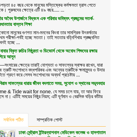
পড়তা ৪৫ বছর থেকে মানুষের মস্তিষ্কের কর্মক্ষমতা হ্রাস পেতে
কে। পুরুষদের ক্ষেত্রে এটি ৪৯ বছর..... ...
ত্রীর অবৈধ উপার্জনে বিধ্বংস এক পরিবার ভবিষ্যৎ প্রজন্মের সতর্ক-
বধানতায় বাস্তব শিক্ষা
কোনো মানুষের গুণগত মান-মননের কিংবা তার সামগ্রিক উৎকর্ষতার
রথম পরীক্ষা-পর্বই হচ্ছে সততা। তাই সততার বহ্নিশিখায় প্রজ্জ্বলিত
বনই হচ্ছে ...
-বাবার বিকৃত রুচির নিষ্ঠুরতা ও ডিভোর্স থেকে অবোধ শিশুদের রক্ষায়
িয়ে আসুন
—সংসারের ক্ষেত্রে তারাই যোগ্যতা ও সাফল্যের স্বাক্ষর রাখেন, যারা
জ ত্রুটি সংশোধনে বদ্ধপরিকর এবং অন্যের ত্রুটিকে ক্ষমাসুন্দর ও উদার
ষ্টিতে গ্রহণ করে সেসব সংশোধনের অব্যর্থ প্রচেষ্টায় ...
িরাম সাফল্যের ধারায় জীবন বদলাতে সময়, সুযোগ ও স্থানের সদ্ব্যবহার
me & Tide wait for none. যে সময় চলে যায়, তা আর ফিরে
ে না। এটিই সময়ের নিষ্ঠুর নিয়ম; এটি ঘূর্ণমান ও বেরসিক ঘড়ির কাঁটার
সর্বাধিক পঠিত
সাম্প্রতিক পোস্ট
ঢাকা সেন্ট্রাল ইন্টারন্যাশনাল মেডিকেল কলেজ ও হাসপাতাল