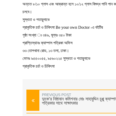
অন্তত ৮/১০ গ্লাস এবং আক্রান্ত হলে ১০/১২ গ্লাস বিশুদ্ধ পানি পান করি;
চলবে।
সুস্থতা ও শতায়ুলাভে
প্রাকৃতিক চর্চা ও চিকিৎসা Be your own Doctor -এ বইটির
পৃষ্ঠা সংখ্যা ঃ ৩৪৬, মূল্যঃ ৩৫০ টাকা
প্রাপ্তিস্থানঃ ক্যাম্পাস পত্রিকা অফিস
৩৩ তোপখানা রোড, ১৩ তলা, ঢাকা।
ফোনঃ ৯৫৫০০৫৫, ৯৫৬০২২৫ সুস্থতা ও শতায়ুলাভে
প্রাকৃতিক চর্চা ও চিকিৎসা
PREVIOUS POST
দুদক’র নিষ্ঠাবান কমিশনার মোঃ সাহাবুদ্দিন চুপ্পু ক্যাম্প
পত্রিকার সাথে সাক্ষাৎকার