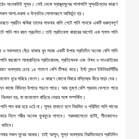
ন অনেকটাই সুস্থ। সেই থেকে স্বাস্থ্যসুখের পাশাপাশি সুস্থচিন্তার কারণে
দের সকল আশা-ভরসা ও উন্নতির সোপানরূপে আবির্ভূত হয়।
ভারতে প্রাচীন ঋষিরা তাদের সাধনায় খালি পেটে পানি পানকে একটি গুরুত্বপূর্ণ
পেটে পানি পান বহুল প্রচলিত। তাই প্রতিবেলা খাবারের আগেই এক গ্লাস পানি
থ ও সবলভাবে বেঁচে থাকার খুব সহজ একটি উপায় প্রতিদিন অনেক বেশি পানি
্ত পানি বহুরোগে আক্রান্তির প্রতিরোধক, প্রতিষেধক এবং ঔষধ ও দাওয়াইয়ের
ধারণ অবস্থার চেয়ে ১৪ শতাংশ বেশি তীক্ষè করে। ইস্ট লন্ডন ইউনিভার্সিটির
 মনোযোগ দূরে সরিয়ে ফেলে। এ কারণে কোনো বিষয়ে মস্তিষ্ক ধীরে সাড়া দেয়।
ন্ন কাজে বিভিন্ন উপায়ে পড়তে পারে। আর তৃষ্ণা বেশি প্রভাব ফেলতে পারে
 নিঃসরণ হয়, যা মনোযোগ বাড়িয়ে দেয়ার সঙ্গে সম্পর্কিত।
পানি পান করা হয়ে ওঠে না। সুস্থ থাকতে হলে নিয়মিত ও পরিমিত পানি পানের
ংশ করে নিলে শরীর অনেক ফুরফুরে লাগবে। গরমকালেতো বটেই, শীতকালেও
লো কাটবে।
র সবার সকল সুখের আধার। তাই আসুন, সুস্থ অবস্থায় নিয়মিতভাবে প্রতিদিন