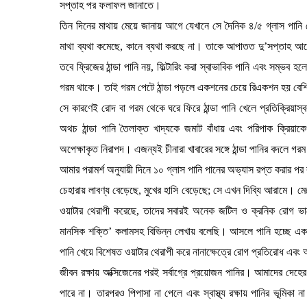
সপ্তাহ পর ফলাফল জানাতে।
তিন দিনের মাথায় মেয়ে জানায় আগে যেখানে সে দৈনিক ৪/৫ গ্লাস পানি
মাথা ব্যথা কমেছে, কানে ব্যথা করছে না। তাকে আপাতত দু’সপ্তাহ আরো 
তবে ফ্রিজের ঠান্ডা পানি নয়, ফিল্টারিং করা স্বাভাবিক পানি এবং সম্ভব হ
গরম থাকে। তাই গরম পেটে ঠান্ডা পড়লে একশনের চেয়ে রিএকশন হয় বে
সে কারণেই রোদ বা গরম থেকে ঘরে ফিরে ঠান্ডা পানি খেলে প্রতিক্রিয়াস্
অথচ ঠান্ডা পানি তৈলাক্ত খাদ্যকে জমাট বাঁধায় এবং পরিপাক ক্রিয়
অপেক্ষাকৃত নিরাপদ। এজন্যই চীনারা খাবারের সঙ্গে ঠান্ডা পানির বদলে গর
আমার পরামর্শ অনুযায়ী দিনে ১০ গ্লাস পানি পানের অভ্যাস রপ্ত করার প
চেহারায় লাবণ্য বেড়েছে, মুখের হাসি বেড়েছে; সে এখন দিব্যি আরামে।
ওয়াটার থেরাপী করেছে, তাদের সবারই অনেক জটিল ও ক্রনিক রোগ ভালো
মানসিক শক্তি’ কলামসহ বিভিন্ন লেখায় বলেছি। আসলে পানি হচ্ছে এক 
পানি খেয়ে বিশেষত ওয়াটার থেরাপী করে নানাক্ষেত্রে রোগ প্রতিরোধ এব
জীবন রক্ষায় অক্সিজেনের পরই সর্বাগ্রে প্রয়োজন পানির। আমাদের দে
পারে না। তারপরও পিপাসা না পেলে এবং স্বাস্থ্য রক্ষায় পানির ভূমিকা