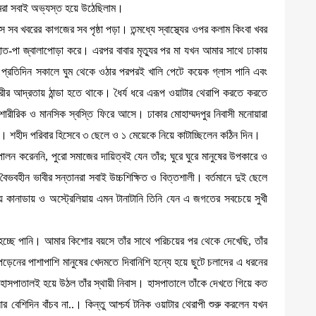
আমরা সবাই অভ্যস্ত হয়ে উঠেছিলাম।
 সব খবরের কাগজের সব পৃষ্ঠা পড়া। তন্মধ্যে স্বাস্থ্যের ওপর কলাম কিংবা খবর
পা জ্বালাপোড়া করে। এরপর বাবার মৃত্যুর পর মা যখন আমার সাথে ঢাকায়
 প্রতিদিন সকালে ঘুম থেকে ওঠার পরপরই খালি পেটে কয়েক গ্লাস পানি এবং
ো শরীর আদ্রতায় ঠান্ডা হতে থাকে। ধৈর্য ধরে এরূপ ওয়াটার থেরাপি করতে করতে
শারীরিক ও মানসিক স্বস্তি ফিরে আসে। ঢাকার মোহাম্মদপুর নিবাসী মনোয়ারা
ন। শহীদ পরিবার হিসেবে ৩ ছেলে ও ১ মেয়েকে নিয়ে কাটাচ্ছিলেন কঠিন দিন।
ালন করেননি, পুরো সমাজের দায়িত্বই যেন তাঁর; ঘুরে ঘুরে মানুষের উপকারে ও
ভবহীন ভাবীর সন্তানরা সবাই উচ্চশিক্ষিত ও বিত্তশালী। বর্তমানে দুই ছেলে
িয়ে কানাডায় ও অস্ট্রেলিয়ায় এমন টানাটানি তিনি যেন এ জগতের সবচেয়ে সুখী
বন হচ্ছে পানি। আমার কিশোর বয়সে তাঁর সাথে পরিচয়ের পর থেকে দেখেছি, তাঁর
নাপড়েনের পাশাপাশি মানুষের খেদমতে দিবানিশি হন্যে হয়ে ছুটে চলাদের এ ধরনের
হাসপাতালই হয়ে উঠল তাঁর স্থায়ী নিবাস। হাসপাতালে তাঁকে দেখতে গিয়ে কত
েশিদিন বাঁচব না..। কিন্তু আশ্চর্য টনিক ওয়াটার থেরাপী শুরু করলেন যখন