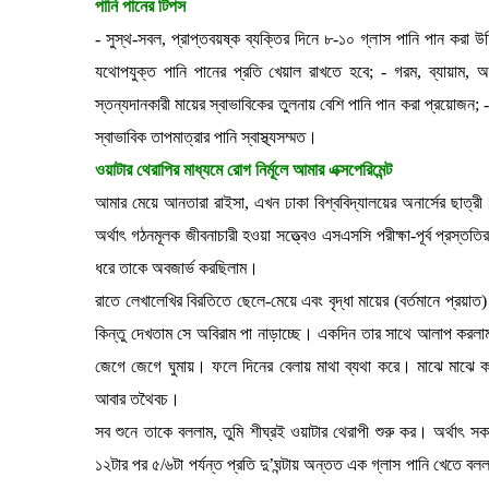
পানি পানের টিপস
- সুস্থ-সবল, প্রাপ্তবয়ষ্ক ব্যক্তির দিনে ৮-১০ গ্লাস পানি পান করা উচি
যথোপযুক্ত পানি পানের প্রতি খেয়াল রাখতে হবে; - গরম, ব্যায়াম, অস
স্তন্যদানকারী মায়ের স্বাভাবিকের তুলনায় বেশি পানি পান করা প্রয়োজন; -
স্বাভাবিক তাপমাত্রার পানি স্বাস্থ্যসম্মত।
ওয়াটার থেরাপির মাধ্যমে রোগ নির্মূলে আমার এক্সপেরিমেন্ট
আমার মেয়ে আনতারা রাইসা, এখন ঢাকা বিশ্ববিদ্যালয়ের অনার্সের ছাত্রী
অর্থাৎ গঠনমূলক জীবনাচারী হওয়া সত্ত্বেও এসএসসি পরীক্ষা-পূর্ব প্রস
ধরে তাকে অবজার্ভ করছিলাম।
রাতে লেখালেখির বিরতিতে ছেলে-মেয়ে এবং বৃদ্ধা মায়ের (বর্তমানে প্রয়া
কিন্তু দেখতাম সে অবিরাম পা নাড়াচ্ছে। একদিন তার সাথে আলাপ করলাম
জেগে জেগে ঘুমায়। ফলে দিনের বেলায় মাথা ব্যথা করে। মাঝে মাঝে ক
আবার তথৈবচ।
সব শুনে তাকে বললাম, তুমি শীঘ্রই ওয়াটার থেরাপী শুরু কর। অর্থাৎ সকা
১২টার পর ৫/৬টা পর্যন্ত প্রতি দু’ঘন্টায় অন্তত এক গ্লাস পানি খেতে