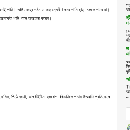
গড়
থা
াংশই পানি। তাই দেহের গঠন ও অভ্যন্তরীণ কাজ পানি ছাড়া চলতে পারে না।
স্
থাকায় অনেকেই পানি পানে অবহেলা করেন।
সা
যে
প্
জী
মা
এগ
ঘর
নি
দৃ
অব
Ti
।
আস
...
িওপোরোসিস, পিঠে ব্যথা, আর্থ্রাইটিস, হৃদরোগ, কিডনিতে পাথর ইত্যাদি প্রতিরোধে