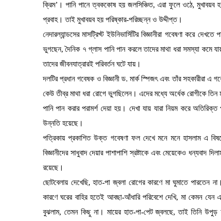
ক্রিম’। পানি পানে ত্বককোষ হয় জলসিঞ্চিত, এরা ফুলে ওঠে, মুখাবয়ব হ
প্রবাহ। তাই মুখাবয়ব হয় পরিষ্কার-পরিচ্ছন্ন ও উদ্দীপ্ত।
নেদারল্যান্ডসের মাসট্রিখ্ট ইউনিভার্সিটির বিজ্ঞানীরা গবেষণা করে দেখ
ভুগছেন, দৈনিক ৭ গ্লাস পানি পান করলে তাদের মাথা ধরা সমস্যা কমে য
তাদের জীবনযাত্রারই পরিবর্তন ঘটে যায়।
দলটির প্রধান গবেষক ও বিজ্ঞানী ড. মার্ক স্পিজৎ এবং তাঁর সহকারীরা
কেউ তীব্র মাথা ধরা রোগে ভুগছিলেন। এদের মধ্যে অর্ধেক রোগীকে তিন 
পানি পান করার পরামর্শ দেয়া হয়। দেখা যায় যারা নিয়ম করে অতিরিক্ত প
উন্নতি হয়েছে।
পত্রিকায় প্রকাশিত উক্ত গবেষণা ফল দেখে মনে মনে হাসলাম এ বিষ
বিজ্ঞানীদের সাধুবাদ দেয়ার পাশাপাশি স্রষ্টাকে এবং মেয়েকেও ধন্যবাদ দ
রয়েছে।
ছোটবেলায় দেখেছি, হাত-পা জ্বলা রোগের কারণে মা ঘুমাতে পারতেন না।
কারণে ঘরের বাহির হতেই আবছা-আঁধারি পরিবেশে দেখি, মা কেমন যেন 
বুঝলাম, তেমন কিছু না। মায়ের হাত-পা-পেট জ্বলছে, তাই তিনি উপুড় হ