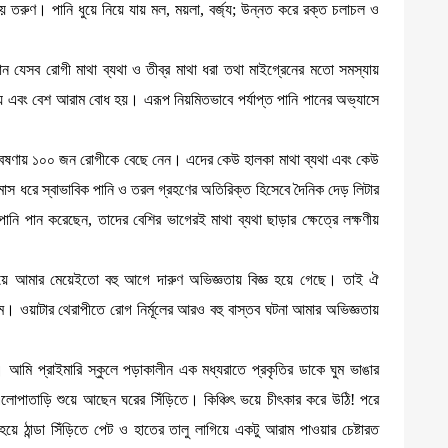
য় তরুণ। পানি ধুয়ে নিয়ে যায় মল, ময়লা, বর্জ্য; উন্নত করে রক্ত চলাচল ও
তে পান যেসব রোগী মাথা ব্যথা ও তীব্র মাথা ধরা তথা মাইগ্রেনের মতো সমস্যায়
ায় এবং বেশ আরাম বোধ হয়। এরূপ নিয়মিতভাবে পর্যাপ্ত পানি পানের অভ্যাসে
 এ গবেষণায় ১০০ জন রোগীকে বেছে নেন। এদের কেউ হালকা মাথা ব্যথা এবং কেউ
মাস ধরে স্বাভাবিক পানি ও তরল গ্রহণের অতিরিক্ত হিসেবে দৈনিক দেড় লিটার
ানি পান করেছেন, তাদের বেশির ভাগেরই মাথা ব্যথা ছাড়ার ক্ষেত্রে লক্ষণীয়
য়ে আমার মেয়েইতো বহু আগে দারুণ অভিজ্ঞতায় বিজ্ঞ হয়ে গেছে। তাই ঐ
িলাম। ওয়াটার থেরাপীতে রোগ নির্মূলের আরও বহু বাস্তব ঘটনা আমার অভিজ্ঞতায়
 আমি প্রাইমারি স্কুলে পড়াকালীন এক মধ্যরাতে প্রকৃতির ডাকে ঘুম ভাঙার
এলোপাতাড়ি শুয়ে আছেন ঘরের সিঁড়িতে। কিঞ্চিৎ ভয়ে চীৎকার করে উঠি! পরে
য়ে ঠান্ডা সিঁড়িতে পেট ও হাতের তালু লাগিয়ে একটু আরাম পাওয়ার চেষ্টারত