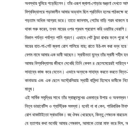
অবস্থায় ঘুমিয়ে পড়েছিলেন। তাঁর এরূপ জ্বালা-পোড়ার যন্ত্রণা দেখতে 
বিশ্ববিদ্যালয়ে পড়াকালীন আমার অভ্যাস ছিল প্রতিদিন হলের পাঠকক্ষে বসে
পড়তাম অধিক আগ্রহ ভরে। তাতে জানলাম, পেটের নাড়ি গরম থাকলে হাত-
থাকা শুরু করেন, তখন মায়ের ওপর প্রথম প্রয়োগ করি ওয়াটার থেরাপি।
বিকাল পর্যন্ত পর্যাপ্ত পানি গ্রহণ। এভাবে পেট ঠান্ডা রাখার ফলে পুর
মায়ের হাত-পা-পেট জ্বলা রোগ পালিয়ে যায়; রাতে উঠ-বস করা বন্ধ হয়ে 
বেগম নামে আমার এক ভাবী আছেন। স্বাধীনতা যুদ্ধে তাঁর স্বামী শহীদ হ
আমার বিশ্ববিদ্যালয় জীবনে দেখেছি তিনি কেবল ৪ ছেলেমেয়েরই দায়িত্ব প
সাহায্যে কাজ করে যেতেন। এভাবে অন্যকে সাহায্য করতে করতে বিত্ত-বৈ
কানাডায় এবং এক ছেলে অস্ট্রেলিয়ায় স্থায়ী বাসিন্দা হিসেবে ভাবীকে ন
মানুষ।
এই সার্বিক সমৃদ্ধির সাথে তাঁর স্বাস্থ্যসুখের একমাত্র উপায় ও অবলম্
নিত্য ডায়াবেটিস ও গ্যাস্ট্রিক সমস্যা। হবেই না বা কেন, পারিবারিক টা
রোগ থাকাটাইতো স্বাভাবিক। বহু ঔষধ খেয়েছেন, কিন্তু শেষতক বারডেম 
যে হতাশার কথা শুনেছি আমার শেষকাল, আমাকে তোরা মাফ করে দিস, আর ব