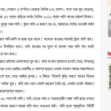
 খেত, সেখানে এ ক’দিনে খেয়েছে দৈনিক ৮/৯ গ্লাস। ফলে তার ঘুম বেড়েছে,
২/৩ গ্লাস বাড়িয়ে অর্থাৎ দৈনিক ১০/১১ গ্লাস পানি পানের পরামর্শ দিলাম।
লে কুসুম গরম পানি। ঠান্ডা পানি এ কারণে নয় যে, আমাদের পেটের ভেতরটা সর্বদা
শি।
বরূপ সর্দি-কাশি বা জ্বর হয়ে থাকে। অনেকে খাওয়ার পরপরই ঠান্ডা পানি খায়।
াকেও বিলম্বিত করে। তাই খাওয়ার পর স্যুপ বা হালকা গরম পানি পান করাই
বি
ম চা পান করে।
র রাতে রাইসার একনাগাড়ে ঘুম হয়। মাথা বা কান ব্যথাতো চলেই গেছে, উপরন্তু
 মেয়ের ওপর ওয়াটার থেরাপীর এ সাফল্য ছাড়াও এযাবৎ যতজন আমার পরামর্শমতো
 হয়ে গেছে স্রষ্টার কৃপায়। এ বিষয়ে ‘নিজেই বৃদ্ধি করতে পারেন নিজের
অমিয় সুধা। পানি কম খেলে যেমনি বহুরোগ তৈরি হয়, তেমনি যথেষ্ট পরিমাণে
ং আরোগ্যলাভ সম্ভব।
হের ৬০ শতাংশই পানি। তাই দেহের গঠন ও অভ্যন্তরীণ কাজ পানি ছাড়া চলতে
 না জানার কারণে আমরা পানি পানে অবহেলা করি। পানি হলো প্রাকৃতিক ‘বিউটি