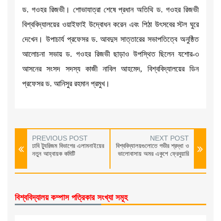
ড. গওহর রিজভী। শোভাযাত্রা শেষে প্রধান অতিথি ড. গওহর রিজভী
বিশ্ববিদ্যালয়ের ওয়াইফাই উদ্বোধন করেন এবং পিঠা উৎসবের স্টল ঘুরে
দেখেন। উপাচার্য প্রফেসর ড. আবদুস সাত্তারের সভাপতিত্বে অনুষ্ঠিত
আলোচনা সভায় ড. গওহর রিজভী ছাড়াও উপস্থিত ছিলেন যশোর-৩
আসনের সংসদ সদস্য কাজী নাবিল আহমেদ, বিশ্ববিদ্যালয়ের ডিন
প্রফেসর ড. আনিসুর রহমান প্রমুখ।
PREVIOUS POST
NEXT POST
ঢাবি ট্যুরিজম বিভাগের এলামনাইয়ের
বিশ্ববিদ্যালয়গুলোতে গভীর শ্রদ্ধা ও
নতুন আহ্বায়ক কমিটি
ভালোবাসায় অমর একুশে ফ্রেবুয়ারি
বিশ্ববিদ্যালয় কম্পাস পত্রিকার সংখ্যা সমূহ