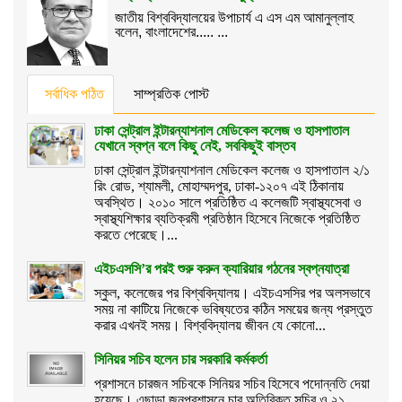
জাতীয় বিশ্ববিদ্যালয়ের উপাচার্য এ এস এম আমানুল্লাহ
বলেন, বাংলাদেশের..... ...
সর্বাধিক পঠিত
সাম্প্রতিক পোস্ট
ঢাকা সেন্ট্রাল ইন্টারন্যাশনাল মেডিকেল কলেজ ও হাসপাতাল
যেখানে স্বপ্ন বলে কিছু নেই, সবকিছুই বাস্তব
ঢাকা সেন্ট্রাল ইন্টারন্যাশনাল মেডিকেল কলেজ ও হাসপাতাল ২/১
রিং রোড, শ্যামলী, মোহাম্মদপুর, ঢাকা-১২০৭ এই ঠিকানায়
অবস্থিত। ২০১০ সালে প্রতিষ্ঠিত এ কলেজটি স্বাস্থ্যসেবা ও
স্বাস্থ্যশিক্ষার ব্যতিক্রমী প্রতিষ্ঠান হিসেবে নিজেকে প্রতিষ্ঠিত
করতে পেরেছে।...
এইচএসসি’র পরই শুরু করুন ক্যারিয়ার গঠনের স্বপ্নযাত্রা
স্কুল, কলেজের পর বিশ্ববিদ্যালয়। এইচএসসির পর অলসভাবে
সময় না কাটিয়ে নিজেকে ভবিষ্যতের কঠিন সময়ের জন্য প্রস্তুত
করার এখনই সময়। বিশ্ববিদ্যালয় জীবন যে কোনো...
সিনিয়র সচিব হলেন চার সরকারি কর্মকর্তা
প্রশাসনে চারজন সচিবকে সিনিয়র সচিব হিসেবে পদোন্নতি দেয়া
হয়েছে। এছাড়া জনপ্রশাসনে চার অতিরিক্ত সচিব ও ২১