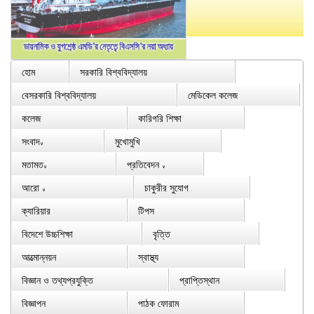
হোম
সরকারি বিশ্ববিদ্যালয়
বেসরকারি বিশ্ববিদ্যালয়
মেডিকেল কলেজ
কলেজ
কারিগরি শিক্ষা
সংবাদ
মুখোমুখি
∨
মতামত
প্রতিবেদন
∨
∨
আরো
চাকুরীর সুযোগ
∨
ক্যারিয়ার
টিপস
বিদেশে উচ্চশিক্ষা
বৃত্তি
আত্মোন্নয়ন
স্বাস্থ্য
বিজ্ঞান ও তথ্যপ্রযুক্তি
প্রাপ্তিস্থান
বিজ্ঞাপন
পাঠক ফোরাম