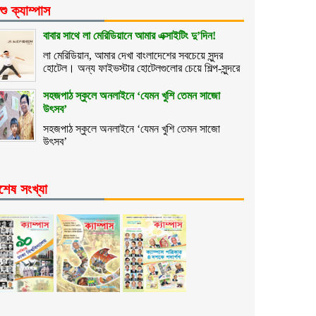
শু ক্যাম্পাস
বাবার সাথে লা মেরিডিয়ানে আমার এক্সাইটিং দু’দিন!
লা মেরিডিয়ান, আমার দেখা বাংলাদেশের সবচেয়ে সুন্দর
হোটেল। অন্য ফাইভস্টার হোটেলগুলোর চেয়ে শিল্প-সুন্দরে
সহজপাঠ স্কুলে অনলাইনে ‘যেমন খুশি তেমন সাজো
উৎসব’
সহজপাঠ স্কুলে অনলাইনে ‘যেমন খুশি তেমন সাজো
উৎসব’
শেষ সংখ্যা