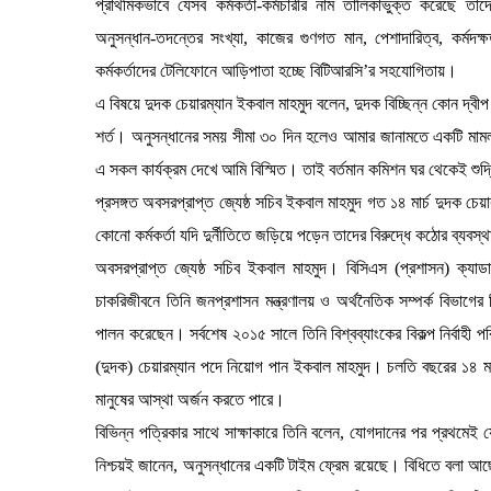
প্রাথমিকভাবে যেসব কর্মকর্তা-কর্মচারীর নাম তালিকাভুক্ত করেছে তাদের প
অনুসন্ধান-তদন্তের সংখ্যা, কাজের গুণগত মান, পেশাদারিত্ব, কর্মদক
কর্মকর্তাদের টেলিফোনে আড়িপাতা হচ্ছে বিটিআরসি’র সহযোগিতায়।
এ বিষয়ে দুদক চেয়ারম্যান ইকবাল মাহমুদ বলেন, দুদক বিচ্ছিন্ন কোন দ্বীপ
শর্ত। অনুসন্ধানের সময় সীমা ৩০ দিন হলেও আমার জানামতে একটি মা
এ সকল কার্যক্রম দেখে আমি বিস্মিত। তাই বর্তমান কমিশন ঘর থেকেই শুদ
প্রসঙ্গত অবসরপ্রাপ্ত জ্যেষ্ঠ সচিব ইকবাল মাহমুদ গত ১৪ মার্চ দুদক চেয়া
কোনো কর্মকর্তা যদি দুর্নীতিতে জড়িয়ে পড়েন তাদের বিরুদ্ধে কঠোর ব্য
অবসরপ্রাপ্ত জ্যেষ্ঠ সচিব ইকবাল মাহমুদ। বিসিএস (প্রশাসন) ক্যাডা
চাকরিজীবনে তিনি জনপ্রশাসন মন্ত্রণালয় ও অর্থনৈতিক সম্পর্ক বিভাগের 
পালন করেছেন। সর্বশেষ ২০১৫ সালে তিনি বিশ্বব্যাংকের বিকল্প নির্বাহী
(দুদক) চেয়ারম্যান পদে নিয়োগ পান ইকবাল মাহমুদ। চলতি বছরের ১৪ মা
মানুষের আস্থা অর্জন করতে পারে।
বিভিন্ন পত্রিকার সাথে সাক্ষাকারে তিনি বলেন, যোগদানের পর প্রথমে
নিশ্চয়ই জানেন, অনুসন্ধানের একটি টাইম ফ্রেম রয়েছে। বিধিতে বলা আছ