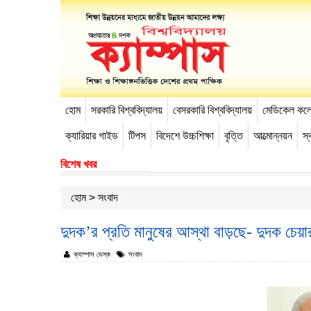
হোম
সরকারি বিশ্ববিদ্যালয়
বেসরকারি বিশ্ববিদ্যালয়
মেডিকেল কল
-->
ক্যারিয়ার গাইড
টিপস
বিদেশে উচ্চশিক্ষা
বৃত্তি
আত্মোন্নয়ন
স্ব
বিশেষ খবর
হোম
>
সংবাদ
দুদক’র প্রতি মানুষের আস্থা বাড়ছে- দুদক চেয়া
ক্যাম্পাস ডেস্ক
সংবাদ