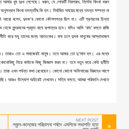
আমার খুব দুঃখ লেগেছে। ধরুন, যে লোকটি নিরপরাধ, নির্দোষ কিংবা ধরুন
অনুসন্ধান কিংবা তদন্তটির কি হল। নির্ধারিত সময়ের মধ্যে তদন্ত সম্পন্ন না
িনি আরো বলেন, দুদক’র কোনো কৌশলপত্র ছিল না। এটি প্রণয়নের চিন্তা
েকে সুন্দরবনের প্রকৃত বাঘে রূপান্তর হবে। যদিও আমি ‘বাঘ’ বলতে রাজি
ুর্নীতি করে শুধু তাদের জন্য আতংকের। বলা চলে দুদক মানুষের আস্থাভাজন
ে পারেন। তারাও তো এ সমাজেরই মানুষ। তবে আমার তো দু’মাস হল। এর মধ্যে
কোনোকিছু নিয়ে কাউকে কিছু জিজ্ঞাস করব না। তবে নতুন করে কেউ দুর্নীতি
নয়। তারা এখন পর্যন্ত কথা রেখেছেন। কোনো কোনো অফিসারের বিরুদ্ধে আগে
েছি। আরও উদ্যোগ অচিরেই দেখবেন। সত্যি বলতে, আমরা পরিবর্তন দেখতে
NEXT POST
স্কুল-কলেজের পরিচালনা পর্ষদে এমপিকে সভাপতি হতে