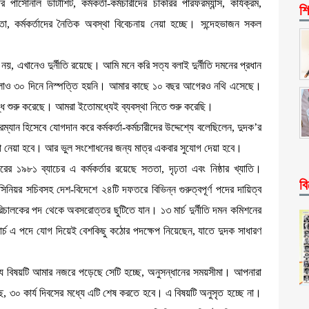
ার্সোনাল ডাটাশিট, কর্মকর্তা-কর্মচারীদের চাকরির পারফরম্যান্স, কার্যক্রম,
শি
্ষতা, কর্মকর্তাদের নৈতিক অবস্থা বিবেচনায় নেয়া হচ্ছে। সন্দেহভাজন সকল
 নয়, এখানেও দুর্নীতি রয়েছে। আমি মনে করি সত্য বলাই দুর্নীতি দমনের প্রধান
মলাও ৩০ দিনে নিস্পত্তি হয়নি। আমার কাছে ১০ বছর আগেরও নথি এসেছে।
্ধি শুরু করেছে। আমরা ইতোমধ্যেই ব্যবস্থা নিতে শুরু করেছি।
রম্যান হিসেবে যোগদান করে কর্মকর্তা-কর্মচারীদের উদ্দেশ্যে বলেছিলেন, দুদক’র
বস্থা নেয়া হবে। আর ভুল সংশোধনের জন্য মাত্র একবার সুযোগ দেয়া হবে।
রের ১৯৮১ ব্যাচের এ কর্মকর্তার রয়েছে সততা, দৃঢ়তা এবং নিষ্ঠার খ্যাতি।
বি
সিনিয়র সচিবসহ দেশ-বিদেশে ২৪টি দফতরে বিভিন্ন গুরুত্বপূর্ণ পদের দায়িত্ব
 পরিচালকের পদ থেকে অবসরোত্তর ছুটিতে যান। ১৩ মার্চ দুর্নীতি দমন কমিশনের
র্চ এ পদে যোগ দিয়েই বেশকিছু কঠোর পদক্ষেপ নিয়েছেন, যাতে দুদক সাধারণ
ই যে বিষয়টি আমার নজরে পড়েছে সেটি হচ্ছে, অনুসন্ধানের সময়সীমা। আপনারা
ে, ৩০ কার্য দিবসের মধ্যে এটি শেষ করতে হবে। এ বিষয়টি অনুসৃত হচ্ছে না।