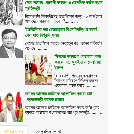
দেবে সরকার -প্রবাসী কল্যাণ ও বৈদেশিক কর্মসংস্থান
প্রতিমন্ত্রী
বিদেশগামী শিক্ষার্থীদের উচ্চশিক্ষার জন্য ১০ লাখ টাকা
ঋণ দেবে সরকার। তবে এই...... ...
ইউজিসিতে নয়া চেয়ারম্যান বিএনপিপন্থি উপাচার্য
পেল সাত বিশ্ববিদ্যালয়
দেশের উচ্চশিক্ষা খাতের নেতৃত্বে বড় ধরনের পরিবর্তন
এনেছে...... ...
শিশুদের কল্যাণে একযোগে কাজ
করবেন ডা. জুবাইদা ও মেলানিয়া
ট্রাম্প
বিশ্বব্যাপী শিশুদের কল্যাণ ও
নিরাপদ ভবিষ্যৎ নিশ্চিত করতে
একযোগে কাজ করার...... ...
জ্ঞানের আলোয় জাতিকে আলোকিত করতে চাই
-প্রধানমন্ত্রী তারেক রহমান
জ্ঞানের আলোয় জাতিকে আলোকিত করার অভিপ্রায়
ব্যক্ত করেছেন বাংলাদেশের নয়া প্রধানমন্ত্রী........ ...
সর্বাধিক পঠিত
সাম্প্রতিক পোস্ট