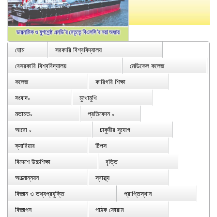
হোম
সরকারি বিশ্ববিদ্যালয়
বেসরকারি বিশ্ববিদ্যালয়
মেডিকেল কলেজ
কলেজ
কারিগরি শিক্ষা
সংবাদ
মুখোমুখি
∨
মতামত
প্রতিবেদন
∨
∨
আরো
চাকুরীর সুযোগ
∨
ক্যারিয়ার
টিপস
বিদেশে উচ্চশিক্ষা
বৃত্তি
আত্মোন্নয়ন
স্বাস্থ্য
বিজ্ঞান ও তথ্যপ্রযুক্তি
প্রাপ্তিস্থান
বিজ্ঞাপন
পাঠক ফোরাম