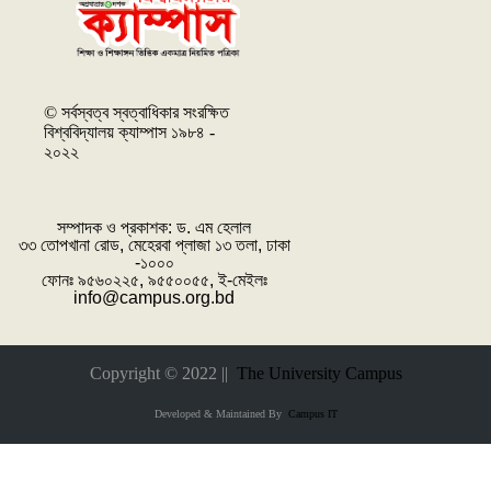
© সর্বস্বত্ব স্বত্বাধিকার সংরক্ষিত
বিশ্ববিদ্যালয় ক্যাম্পাস ১৯৮৪ -
২০২২
সম্পাদক ও প্রকাশক: ‌ড. এম হেলাল
৩৩ তোপখানা রোড, মেহেরবা প্লাজা ১৩ তলা, ঢাকা
-১০০০
ফোনঃ ৯৫৬০২২৫, ৯৫৫০০৫৫, ই-মেইলঃ
info@campus.org.bd
Copyright © 2022 ||
The University Campus
Developed & Maintained By
Campus IT