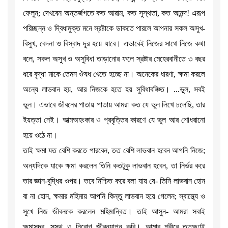
ফেলুন; দেখবেন অন্তর্জগতে কত আরাম, কত সুস্থতা, কত আনন্দ! এরূপ
পরিচ্ছন্ন ও দ্বিধামুক্ত মনে স্রষ্টাকে ডাকতে পারলে আপনার সকল অসুখ-
বিসুখ, বেদনা ও বিস্বাদ দূর হয়ে যাবে। এভাবেই নিজের সাথে নিজে কথা
বলে, সকল অসুখ ও অসুবিধা তাড়ানোর ফলে স্রষ্টার মেহেরবানীতে ৩ বছর
ধরে বৃদ্ধা মাকে তেমন ঔষধ খেতে হচ্ছে না। অনেকের ধারণা, ক্ষমা করলে
অন্যে লাভবান হয়, আর নিজকে হতে হয় সুবিধাবঞ্চিত। ...ভুল, সবই
ভুল। এভাবে জীবনের পাতায় পাতায় আমরা কত যে ভুল লিখে চলেছি, তার
ইয়ত্তা নেই। আত্মঅহংকার ও প্রবৃত্তির কারণে যে ভুল আর শোধরানো
হয়ে ওঠে না।
তাই ক্ষমা যত বেশি করতে পারবেন, তত বেশি লাভবান হবেন আপনি নিজে;
অন্যদিকে যাকে ক্ষমা করলেন তিনি কতটুকু লাভবান হবেন, তা নির্ভর করে
তার জ্ঞান-বুদ্ধির ওপর। তবে নিশ্চিত করে বলা যায় যে- তিনি লাভবান হোন
বা না হোন, ক্ষমার মহিমায় আপনি কিন্তু লাভবান হয়ে গেলেন; স্বাস্থ্যে ও
সুখে নিজ জীবনকে করলেন মহিমান্বিত। তাই আসুন- আমরা সবাই
ক্ষমাসুন্দর, সুস্থ ও নিরোগ জীবনযাপন করি। আমার শরীরে ততক্ষণই