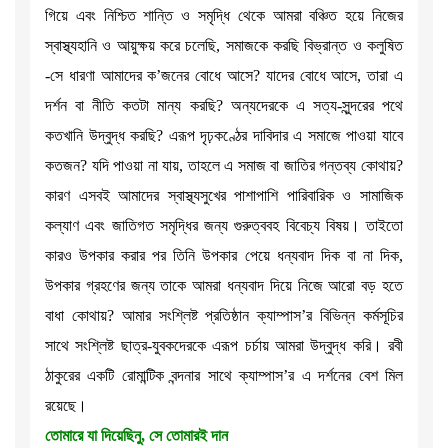
গিয়ে এবং নিশ্চিত শান্তি ও সমৃদ্ধি থেকে আমরা বঞ্চিত হয়ে নিজের
স্বাস্থ্যহানি ও আয়ুক্ষয় করে চলেছি, সমাজকে করছি বিভ্রান্ত ও কলুষিত
-সে ধারণা আমাদের ক’জনের বোধে আসে? যাদের বোধে আসে, তারা এ
দর্শন বা নীতি কতটা মান্য করছি? অন্যদেরকে এ সত্য-সুন্দরের পথে
কতখানি উদ্বুদ্ধ করছি? এরূপ দৃঢ়কণ্ঠের দাবিদার এ সমাজে পাওয়া যাবে
কতজন? যদি পাওয়া না যায়, তাহলে এ সমাজ বা জাতির গন্তব্য কোথায়?
কারণ এসবই আমাদের স্বাস্থ্যসুখের পাশাপাশি পারিবারিক ও সামাজিক
কল্যাণ এবং জাতিগত সমৃদ্ধির জন্য গুরুত্ববহ বিবেচ্য বিষয়। তাইতো
কারও উপকার করার পর তিনি উপকার পেয়ে ধন্যবাদ দিক বা না দিক,
উপকার গ্রহণের জন্য তাকে আমরা ধন্যবাদ দিয়ে নিজে আরো বড় হতে
বাধা কোথায়? আমার সংশ্লিষ্ট প্রতিষ্ঠান ক্যাম্পাস’র বিভিন্ন কর্মসূচির
সাথে সংশ্লিষ্ট ছাত্র-যুবকদেরকে এরূপ চর্চায় আমরা উদ্বুদ্ধ করি। রবী
ঠাকুরের একটি রোমান্টিক বন্দনার সাথে ক্যাম্পাস’র এ দর্শনের বেশ মিল
রয়েছে।
তোমারে যা দিয়েছিনু, সে তোমারই দান