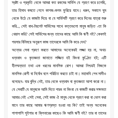
স্রষ্টা ও প্রকৃতি থেকে আমরা কত রকমের সার্ভিস যে গ্রহণ করে চলেছি,
তার হিসাব কষতে গেলে কাগজ-কলম ফুরিয়ে যাবে। ধরুন, সকালে ঘুম
থেকে উঠে যে কাজটা দিয়ে বা যে সার্ভিসটি গ্রহণ করে দিনের যাত্রা শুরু
করি.., সেই বাথ-টয়লেট সার্ভিসের সাথে কত্তগুলো মানুষ জড়িত -তা কি
খেয়াল করি? সেই সার্ভিসের জন্য তাদের কাছে আমি কি ঋণী নই? কেবলই
পয়সার বিনিময়ে অনুরূপ কাজ তাদেরকে আমি কি করে দেব?
অন্যের সেবা গ্রহণ করতে আমাদের অনেকেরই লজ্জা হয় না, অথচ
ধন্যবাদ ও কৃতজ্ঞতা জানাতে লজ্জিত হই কিংবা কুণ্ঠিত হই; এটি
হীনম্মন্যতা তথা এক ধরনের মানসিক রোগ। আমরা নিশ্চয়ই নিজকে
মানসিক রোগী বা নির্বোধ বলে পরিচিত করতে চাই না। মহাকবি শেখ সাদীও
বলেছেন- যার বুদ্ধি নেই, তার থেকে ধন্যবাদ বা কৃতজ্ঞতা আশা করো না।
যে সেবাটি যে মানুষকে আমি দিতে পারব না কিংবা যে কাজটি করার সক্ষমতা
আমার নেই -সেই সেবা, সেই কাজ ঐ মানুষ থেকে গ্রহণ করা বা ভোগ করা
মানে তার কাছে আমার ঋণগ্রস্ত হওয়া নয় কি? তাই অন্য অনেকের
পাশাপাশি সুইপার বা ক্লিনারের কাছেও কি আমি ঋণী নই? তার বা তাদের