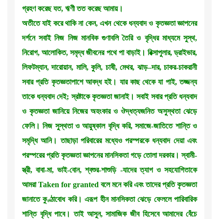
গ্রহণ করেছ যত, ঋণী তত করেছ আমায়।
অতীতে যাই করে থাকি না কেন, এখন থেকে ধন্যবাদ ও কৃতজ্ঞতা জ্ঞাপনের
দর্শনে সবাই নিজ নিজ মানবিক গুণাবলি তৈরি ও বৃদ্ধির মাধ্যমে সুস্থ,
নিরোগ, আলোকিত, সমৃদ্ধ জীবনের পথে পা বাড়াই। রিক্সাপুলার, ড্রাইভার,
লিফটম্যান, দারোয়ান, মালি, কুলি, চাষী, মেথর, ঝাড়–দার, চাকর-চাকরানী
সবার প্রতি কৃতজ্ঞতাপাশে আবদ্ধ হই। যার কাছ থেকে যা পাই, তজ্জন্য
তাকে ধন্যবাদ দেই; স্রষ্টাকে কৃতজ্ঞতা জানাই। সবাই সবার প্রতি ধন্যবাদ
ও কৃতজ্ঞতা জানিয়ে নিজের অহংকার ও ঔদ্ধত্যজনিত অসুস্থতা ঝেড়ে
ফেলি। নিজ সুস্থতা ও আয়ুষ্কাল বৃদ্ধি করি, সমাজে-জাতিতে শান্তি ও
সমৃদ্ধি আনি। তাছাড়া পরিবারের মধ্যেও পরস্পরকে ধন্যবাদ দেয়া এবং
পরস্পরের প্রতি কৃতজ্ঞতা জ্ঞাপনের মানসিকতা গড়ে তোলা দরকার। স্বামী-
স্ত্রী, বাবা-মা, ভাই-বোন, শ্বশুর-শাশুড়ি -যাদের ত্যাগ ও সহযোগিতাকে
আমরা Taken for granted বলে মনে করি এবং তাদের প্রতি কৃতজ্ঞতা
জানাতে কুণ্ঠাবোধ করি। এরূপ হীন মানসিকতা ঝেড়ে ফেললে পারিবারিক
শান্তি বৃদ্ধি পাবে। তাই আসুন, সামাজিক জীব হিসেবে আমাদের বেঁচে