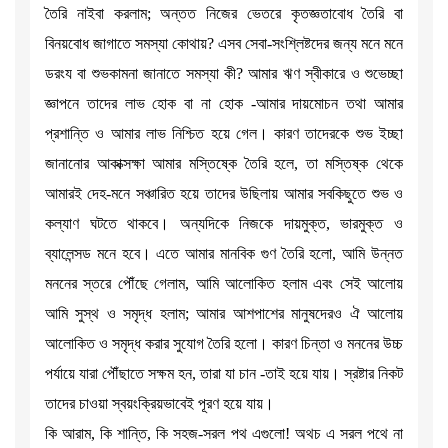
তৈরি নাইবা করলাম; অন্তত নিজের ভেতরে কৃতজ্ঞতাবোধ তৈরি বা
বিনয়বোধ জাগাতে সমস্যা কোথায়? এসব সেবা-সংশ্লিষ্টদের জন্য মনে মনে
ডরংয বা শুভকামনা জানাতে সমস্যা কী? আমার ঋণ স্বীকারে ও শুভেচ্ছা
জ্ঞাপনে তাদের লাভ হোক বা না হোক -আমার দায়মোচন তথা আমার
প্রশান্তি ও আমার লাভ নিশ্চিত হয়ে গেল। কারণ তাদেরকে শুভ ইচ্ছা
জানানোর আকাক্সক্ষা আমার মস্তিষ্কে তৈরি হলে, তা মস্তিষ্ক থেকে
আমারই দেহ-মনে সঞ্চারিত হয়ে তাদের উছিলায় আমার সবকিছুতে শুভ ও
কল্যাণ ঘটতে থাকবে। অন্যদিকে নিজকে দায়মুক্ত, ভারমুক্ত ও
ব্যালেন্সড মনে হবে। এতে আমার মানবিক গুণ তৈরি হলো, আমি উন্নত
মননের স্তরে পৌঁছে গেলাম, আমি আলোকিত হলাম এবং সেই আলোয়
আমি সুস্থ ও সমৃদ্ধ হলাম; আমার আশপাশের মানুষদেরও ঐ আলোয়
আলোকিত ও সমৃদ্ধ করার সুযোগ তৈরি হলো। কারণ চিন্তা ও মননের উচ্চ
পর্যায়ে যারা পৌঁছাতে সক্ষম হন, তারা যা চান -তাই হয়ে যায়। স্রষ্টার নিকট
তাদের চাওয়া স্বয়ংক্রিয়ভাবেই পূরণ হয়ে যায়।
কি আরাম, কি শান্তি, কি সহজ-সরল পথ এগুলো! অথচ এ সরল পথে না