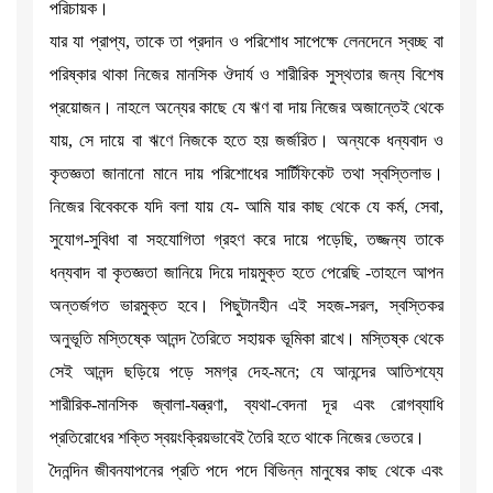
পরিচায়ক।
যার যা প্রাপ্য, তাকে তা প্রদান ও পরিশোধ সাপেক্ষে লেনদেনে স্বচ্ছ বা
পরিষ্কার থাকা নিজের মানসিক ঔদার্য ও শারীরিক সুস্থতার জন্য বিশেষ
প্রয়োজন। নাহলে অন্যের কাছে যে ঋণ বা দায় নিজের অজান্তেই থেকে
যায়, সে দায়ে বা ঋণে নিজকে হতে হয় জর্জরিত। অন্যকে ধন্যবাদ ও
কৃতজ্ঞতা জানানো মানে দায় পরিশোধের সার্টিফিকেট তথা স্বস্তিলাভ।
নিজের বিবেককে যদি বলা যায় যে- আমি যার কাছ থেকে যে কর্ম, সেবা,
সুযোগ-সুবিধা বা সহযোগিতা গ্রহণ করে দায়ে পড়েছি, তজ্জন্য তাকে
ধন্যবাদ বা কৃতজ্ঞতা জানিয়ে দিয়ে দায়মুক্ত হতে পেরেছি -তাহলে আপন
অন্তর্জগত ভারমুক্ত হবে। পিছুটানহীন এই সহজ-সরল, স্বস্তিকর
অনুভূতি মস্তিষ্কে আনন্দ তৈরিতে সহায়ক ভূমিকা রাখে। মস্তিষ্ক থেকে
সেই আনন্দ ছড়িয়ে পড়ে সমগ্র দেহ-মনে; যে আনন্দের আতিশয্যে
শারীরিক-মানসিক জ্বালা-যন্ত্রণা, ব্যথা-বেদনা দূর এবং রোগব্যাধি
প্রতিরোধের শক্তি স্বয়ংক্রিয়ভাবেই তৈরি হতে থাকে নিজের ভেতরে।
দৈনন্দিন জীবনযাপনের প্রতি পদে পদে বিভিন্ন মানুষের কাছ থেকে এবং