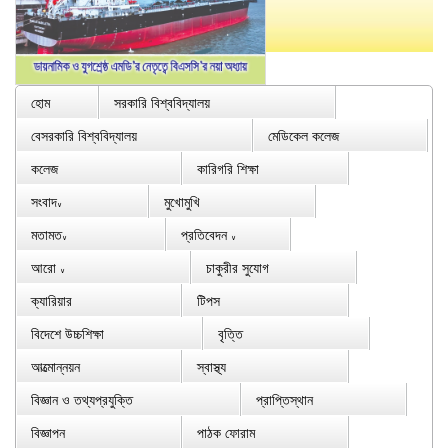
হোম
সরকারি বিশ্ববিদ্যালয়
বেসরকারি বিশ্ববিদ্যালয়
মেডিকেল কলেজ
কলেজ
কারিগরি শিক্ষা
সংবাদ
মুখোমুখি
∨
মতামত
প্রতিবেদন
∨
∨
আরো
চাকুরীর সুযোগ
∨
ক্যারিয়ার
টিপস
বিদেশে উচ্চশিক্ষা
বৃত্তি
আত্মোন্নয়ন
স্বাস্থ্য
বিজ্ঞান ও তথ্যপ্রযুক্তি
প্রাপ্তিস্থান
বিজ্ঞাপন
পাঠক ফোরাম