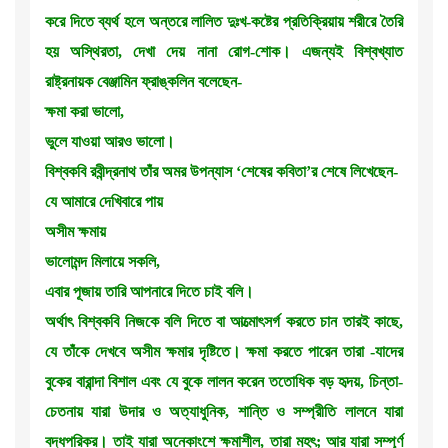
করে দিতে ব্যর্থ হলে অন্তরে লালিত দুঃখ-কষ্টের প্রতিক্রিয়ায় শরীরে তৈরি
হয় অস্থিরতা, দেখা দেয় নানা রোগ-শোক। এজন্যই বিশ্বখ্যাত
রাষ্ট্রনায়ক বেঞ্জামিন ফ্রাঙ্কলিন বলেছেন-
ক্ষমা করা ভালো,
ভুলে যাওয়া আরও ভালো।
বিশ্বকবি রবীন্দ্রনাথ তাঁর অমর উপন্যাস ‘শেষের কবিতা’র শেষে লিখেছেন-
যে আমারে দেখিবারে পায়
অসীম ক্ষমায়
ভালোমন্দ মিলায়ে সকলি,
এবার পূজায় তারি আপনারে দিতে চাই বলি।
অর্থাৎ বিশ্বকবি নিজকে বলি দিতে বা আত্মোৎসর্গ করতে চান তারই কাছে,
যে তাঁকে দেখবে অসীম ক্ষমার দৃষ্টিতে। ক্ষমা করতে পারেন তারা -যাদের
বুকের বারান্দা বিশাল এবং যে বুকে লালন করেন ততোধিক বড় হৃদয়, চিন্তা-
চেতনায় যারা উদার ও অত্যাধুনিক, শান্তি ও সম্প্রীতি লালনে যারা
বদ্ধপরিকর। তাই যারা অনেকাংশে ক্ষমাশীল, তারা মহৎ; আর যারা সম্পূর্ণ