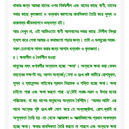
থাকার জন্য আমরা যাদের ওপর নির্ভরশীল এবং যাদের কাছে ঋণী, তাদের
সবার কাছে কৃতজ্ঞতা ও ধন্যবাদ জ্ঞাপনের মানসিকতা তৈরি করে সুস্থ ও
ভারসাম্য জীবনযাপনে অভ্যস্ত হই।
আর দেখুন না, এই আমিওতো ঋণী আপনাদের সবার কাছে -নিশীথ নিদ্রা
ত্যাগ করে লেখা আমার এ কথাগুলো পড়ার জন্য। তাই এ ভবঘুরের সহজ-
সরল চেতনাকে লালন করার জন্য আগাম ধন্যবাদ ও কৃতজ্ঞতা।
৪। ক্ষমাশীল ও ধৈর্যশীল হওয়া
মানুষের মহৎ গুণাবলীর অন্যতম হচ্ছে ‘ক্ষমা’। অন্যকে ক্ষমা করা কেবল
মহত্বের লক্ষণই নয়, আপন অন্তর্জ¡ালা ও দুঃখ-কষ্ট কাটিয়ে রোগমুক্ত,
সুস্থ ও ব্যালেন্সড লাইফের প্রধান নিয়ামক ও শক্তি হচ্ছে ক্ষমা। ক্ষমা
চাইতে পারা এবং ক্ষমা করতে পারা -দু’টোই সহজ-সরল ও উদার মনের
পরিচায়ক; যা বড় মাপের মানুষদের অন্যতম বৈশিষ্ট্য। ‘আমার আমি’ এর
সাথে অন্যের সৃষ্ট দুঃখ-কষ্ট যোগ করে যে অন্তর্জ্বালা, রোগ-ব্যাধি বা
অসুস্থতা তৈরি হয় -তা থেকে আত্মরক্ষা ও আত্মবিকাশের প্রধান অবলম্বন
হচ্ছে ক্ষমা। ক্ষমার মানসিকতা তৈরি করতে না পারলে এবং অন্যকে ক্ষমা