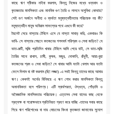
কাছে ঋণ স্বীকার নাইবা করলাম, কিন্তু নিজের মধ্যে ধন্যবাদ ও
কৃতজ্ঞতার মানসিকতা এবং মানবিক গুণ তৈরি ও লালনে অসুবিধা কোথায়?
সেই গুণ অর্জনে অনীহা ও ব্যর্থতা মনুষ্যত্বহীনতার পরিচায়ক নয় কী?
মনুষ্যত্বহীন মানুষ অবিরাম সাফল্যের পথে এগুবে কী করে?
টয়লেট সেরে নাস্তার টেবিলে এসে যে নাস্তা সাবাড় করি, একবারও কি
ভাবি- সে নাস্তার পেছনে কতজনের গলদঘর্ম পরিশ্রম ও সেবা জড়িত? যে
ভাত-রুটি, সব্জি প্রতিদিন খাবার টেবিলে আমি পেয়ে যাই, সে ভাত-সব্জি
তৈরির সাথে রাখাল, চাষী, কৃষক, মজুর, দোকানি, রাঁধুনী, আয়া-বুয়া
কতজনের শ্রম ও সেবা জড়িত? সে খাবার আমি যতটা খেলাম আর যতটা
ফেলে দিলাম বা নষ্ট করলাম (ছি! লজ্জা) -এ সবই কিন্তু তাদের কাছে আমার
ঋণ। কেবলই অর্থের বিনিময়ে এ ঋণ শোধ করার মানসিকতা কিন্তু
অমানবিকতা বলে পরিগণ্য। এটি স্বার্থপরতা, ঔদ্ধত্য, গোঁড়ামি ও
অবৈজ্ঞানিক মানসিকতার পরিচায়ক। এত্তসব সেবা যাদের কাছ থেকে
প্রত্যক্ষ বা পরোক্ষভাবে প্রতিনিয়ত গ্রহণ করে যাচ্ছি -তাদের সবার কাছে
গিয়ে ঋণ পরিশোধের বা দায় মোচনের কিংবা কৃতজ্ঞতা জানানোর সুযোগ