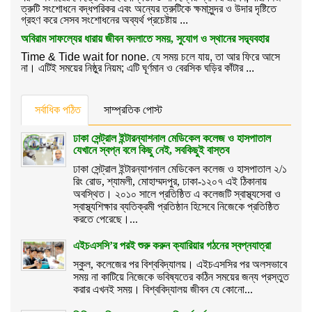
ত্রুটি সংশোধনে বদ্ধপরিকর এবং অন্যের ত্রুটিকে ক্ষমাসুন্দর ও উদার দৃষ্টিতে
গ্রহণ করে সেসব সংশোধনের অব্যর্থ প্রচেষ্টায় ...
অবিরাম সাফল্যের ধারায় জীবন বদলাতে সময়, সুযোগ ও স্থানের সদ্ব্যবহার
Time & Tide wait for none. যে সময় চলে যায়, তা আর ফিরে আসে
না। এটিই সময়ের নিষ্ঠুর নিয়ম; এটি ঘূর্ণমান ও বেরসিক ঘড়ির কাঁটার ...
সর্বাধিক পঠিত
সাম্প্রতিক পোস্ট
ঢাকা সেন্ট্রাল ইন্টারন্যাশনাল মেডিকেল কলেজ ও হাসপাতাল
যেখানে স্বপ্ন বলে কিছু নেই, সবকিছুই বাস্তব
ঢাকা সেন্ট্রাল ইন্টারন্যাশনাল মেডিকেল কলেজ ও হাসপাতাল ২/১
রিং রোড, শ্যামলী, মোহাম্মদপুর, ঢাকা-১২০৭ এই ঠিকানায়
অবস্থিত। ২০১০ সালে প্রতিষ্ঠিত এ কলেজটি স্বাস্থ্যসেবা ও
স্বাস্থ্যশিক্ষার ব্যতিক্রমী প্রতিষ্ঠান হিসেবে নিজেকে প্রতিষ্ঠিত
করতে পেরেছে।...
এইচএসসি’র পরই শুরু করুন ক্যারিয়ার গঠনের স্বপ্নযাত্রা
স্কুল, কলেজের পর বিশ্ববিদ্যালয়। এইচএসসির পর অলসভাবে
সময় না কাটিয়ে নিজেকে ভবিষ্যতের কঠিন সময়ের জন্য প্রস্তুত
করার এখনই সময়। বিশ্ববিদ্যালয় জীবন যে কোনো...