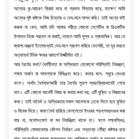
অন্যের কু-আচরণ ক্রিয়া করে বা প্রভাব বিস্তার করে, যতক্ষণ আমি
অন্যের সৃষ্ট কষ্টকে নিজ চিন্তায় ও দেহ-মনে লালন করি। তাই অন্যে যাই
করুক না কেন, আমি যদি আমার শরীরে কোনো নেগেটিভ বা রিএকটিভ
উপাদান নিজে প্রবেশ না করাই, তাহলে আমি সুস্থ ও স্বাভাবিক। আর যে
জ্বালা-যন্ত্রণা ইতোমধ্যেই দেহ-মনে প্রবেশ করিয়ে ফেলেছি, তা দূর করতে
অত্যাশ্চর্য টনিক ক্ষমার আদর্শে উজ্জীবিত হই।
আর ধৈর্যের কথা? ধৈর্যহীনতা বা অস্থিরতা যেকোনো পরিস্থিতি নিয়ন্ত্রণ,
লক্ষ্য অর্জন বা সাফল্যকে বিঘিœত করে। কথায় বলে- সবুরে মেওয়া
ফলে। অর্থাৎ ধৈর্যধারণকারী তার ধৈর্যের সুফল স্বয়ংক্রিয়ভাবেই পেয়ে
যান। এটি কোনো আবেগী বিষয় বা কথার কথা নয়; এটি যুক্তি ও বিজ্ঞানের
কথা। তাই অধৈর্য ও অস্থিরতার সকল আবেগকে ঢেকে দিতে হবে যুক্তি
ও বিবেক দিয়ে। কারণ ধৈর্য হারিয়ে ফেললেতো ইৎধরহ পড়হপবহঃৎধঃব করা
যায় না, মনোসংযোগ বা মন নিয়ন্ত্রিত থাকে না। ফলে লক্ষ্যস্থির,
পরিস্থিতি মোকাবেলার কৌশল নির্ধারণ এবং গন্তব্যে পৌঁছা কষ্টকর হয়ে
যায়; ঝঢ়রৎরঃঁধষ ষবাবষ বাধাগ্রস্ত হয়; কাক্সিক্ষত অর্জন বা সাফল্য আসে