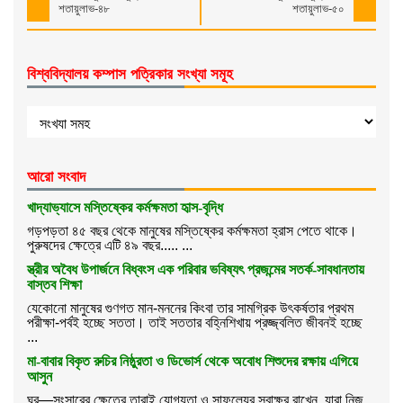
শতায়ুলাভ-৪৮
শতায়ুলাভ-৫০
বিশ্ববিদ্যালয় কম্পাস পত্রিকার সংখ্যা সমূহ
আরো সংবাদ
খাদ্যাভ্যাসে মস্তিষ্কের কর্মক্ষমতা হৃাস-বৃদ্ধি
গড়পড়তা ৪৫ বছর থেকে মানুষের মস্তিষ্কের কর্মক্ষমতা হ্রাস পেতে থাকে।
পুরুষদের ক্ষেত্রে এটি ৪৯ বছর..... ...
স্ত্রীর অবৈধ উপার্জনে বিধ্বংস এক পরিবার ভবিষ্যৎ প্রজন্মের সতর্ক-সাবধানতায়
বাস্তব শিক্ষা
যেকোনো মানুষের গুণগত মান-মননের কিংবা তার সামগ্রিক উৎকর্ষতার প্রথম
পরীক্ষা-পর্বই হচ্ছে সততা। তাই সততার বহ্নিশিখায় প্রজ্জ্বলিত জীবনই হচ্ছে
...
মা-বাবার বিকৃত রুচির নিষ্ঠুরতা ও ডিভোর্স থেকে অবোধ শিশুদের রক্ষায় এগিয়ে
আসুন
ঘর—সংসারের ক্ষেত্রে তারাই যোগ্যতা ও সাফল্যের স্বাক্ষর রাখেন, যারা নিজ