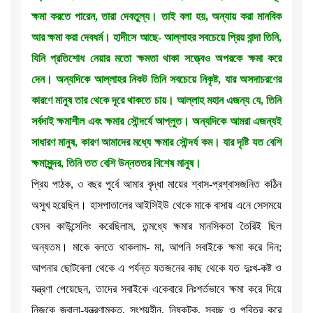
ক্ষমা করতে পারেন, তারা দেবতুল্য। তাই বলা হয়, অন্যায় করা মানবিক
আর ক্ষমা করা দেবধর্ম। হাদীসে আছে- আল্লাহর সবচেয়ে প্রিয় বান্দা তিনি,
যিনি প্রতিশোধ নেয়ার মতো ক্ষমতা থাকা সত্ত্বেও অপরকে ক্ষমা করে
দেন। অন্যদিকে আল্লাহর নিকট তিনি সবচেয়ে নিকৃষ্ট, যার অসদাচরণের
কারণে মানুষ তার থেকে দূরে থাকতে চায়। আল্লাহ মহান এজন্য যে, তিনি
সর্বদাই ক্ষমাশীল এবং ক্ষমার সৌন্দর্যে আপ্লুত। অন্যদিকে আমরা এজন্যই
সাধারণ মানুষ, কারণ আমাদের মধ্যে ক্ষমার সৌন্দর্য কম। যার দৃষ্টি যত বেশি
ক্ষমাসুন্দর, তিনি তত বেশি উন্নততর বিশেষ মানুষ।
প্রিয় পাঠক, ৩ বছর পূর্বে আমার বৃদ্ধা মায়ের শ্বাস-প্রশ্বাসজনিত কঠিন
অসুখ হয়েছিল। হাসপাতালের আইসিইউ থেকে মাকে বাসায় এনে সেসময়ে
যেসব কাউন্সেলিং করেছিলাম, তন্মধ্যে ক্ষমার মানসিকতা তৈরিই ছিল
অন্যতম। মাকে বলতে থাকলাম- মা, আপনি সবাইকে ক্ষমা করে দিন;
আপনার ছোটবেলা থেকে এ পর্যন্ত যতজনের কাছ থেকে যত দুঃখ-কষ্ট ও
যন্ত্রণা পেয়েছেন, তাদের সবাইকে একেবারে নিঃশর্তভাবে ক্ষমা করে দিয়ে
নিজকে জ্বালা-যন্ত্রণামুক্ত, সংশয়হীন, নিষ্কন্টক, স্বচ্ছ ও পবিত্র করে