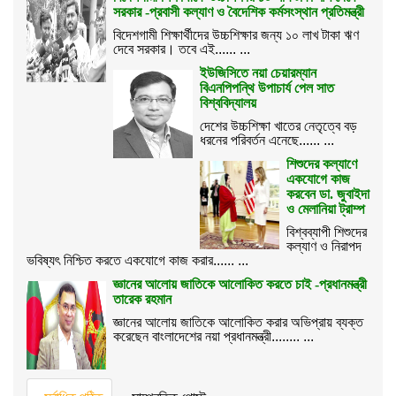
সরকার -প্রবাসী কল্যাণ ও বৈদেশিক কর্মসংস্থান প্রতিমন্ত্রী
বিদেশগামী শিক্ষার্থীদের উচ্চশিক্ষার জন্য ১০ লাখ টাকা ঋণ
দেবে সরকার। তবে এই...... ...
ইউজিসিতে নয়া চেয়ারম্যান
বিএনপিপন্থি উপাচার্য পেল সাত
বিশ্ববিদ্যালয়
দেশের উচ্চশিক্ষা খাতের নেতৃত্বে বড়
ধরনের পরিবর্তন এনেছে...... ...
শিশুদের কল্যাণে
একযোগে কাজ
করবেন ডা. জুবাইদা
ও মেলানিয়া ট্রাম্প
বিশ্বব্যাপী শিশুদের
কল্যাণ ও নিরাপদ
ভবিষ্যৎ নিশ্চিত করতে একযোগে কাজ করার...... ...
জ্ঞানের আলোয় জাতিকে আলোকিত করতে চাই -প্রধানমন্ত্রী
তারেক রহমান
জ্ঞানের আলোয় জাতিকে আলোকিত করার অভিপ্রায় ব্যক্ত
করেছেন বাংলাদেশের নয়া প্রধানমন্ত্রী........ ...