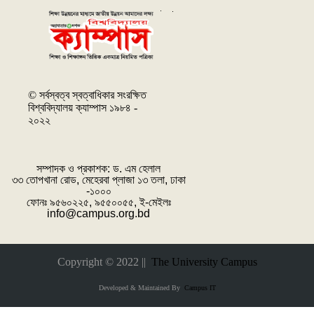
© সর্বস্বত্ব স্বত্বাধিকার সংরক্ষিত
বিশ্ববিদ্যালয় ক্যাম্পাস ১৯৮৪ -
২০২২
সম্পাদক ও প্রকাশক: ‌ড. এম হেলাল
৩৩ তোপখানা রোড, মেহেরবা প্লাজা ১৩ তলা, ঢাকা
-১০০০
ফোনঃ ৯৫৬০২২৫, ৯৫৫০০৫৫, ই-মেইলঃ
info@campus.org.bd
Copyright © 2022 ||
The University Campus
Developed & Maintained By
Campus IT