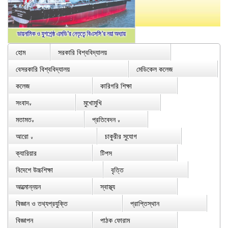
হোম
সরকারি বিশ্ববিদ্যালয়
বেসরকারি বিশ্ববিদ্যালয়
মেডিকেল কলেজ
কলেজ
কারিগরি শিক্ষা
সংবাদ
মুখোমুখি
∨
মতামত
প্রতিবেদন
∨
∨
আরো
চাকুরীর সুযোগ
∨
ক্যারিয়ার
টিপস
বিদেশে উচ্চশিক্ষা
বৃত্তি
আত্মোন্নয়ন
স্বাস্থ্য
বিজ্ঞান ও তথ্যপ্রযুক্তি
প্রাপ্তিস্থান
বিজ্ঞাপন
পাঠক ফোরাম