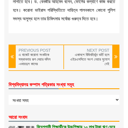
লাগাতে হবে। ড. বেনজীর আহমেদ বলেন, ফোর্সের কল্যাণে কাজ করতে
হবে। করোনা ভাইরাস পরিস্থিতিতে দায়িত্ব পালনকালে কোনো পুলিশ
সদস্য অসুস্থ হলে তার চিকিৎসায় সর্বোচ্চ গুরুত্ব দিতে হবে।
PREVIOUS POST
NEXT POST
এ বাজেট করোনা সংকটকে
একাদশে বিধিবহির্ভূত ভর্তি হলে
সম্ভাবনায় রূপ দেয়ার দলিল
এইচএসসিতে অংশ নেয়ার সুযোগ
-ওবায়দুল কাদের
নেই
বিশ্ববিদ্যালয় কম্পাস পত্রিকার সংখ্যা সমূহ
আরো সংবাদ
বিদেশগামী শিক্ষার্থীকে উচ্চশিক্ষায় ১০ লাখ টাকা ঋণ দেবে