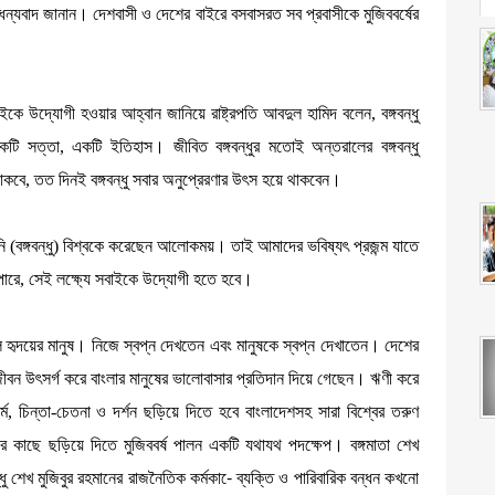
যবাদ জানান। দেশবাসী ও দেশের বাইরে বসবাসরত সব প্রবাসীকে মুজিববর্ষের
াইকে উদ্যোগী হওয়ার আহ্বান জানিয়ে রাষ্ট্রপতি আবদুল হামিদ বলেন, বঙ্গবন্ধু
 একটি সত্তা, একটি ইতিহাস। জীবিত বঙ্গবন্ধুর মতোই অন্তরালের বঙ্গবন্ধু
কবে, তত দিনই বঙ্গবন্ধু সবার অনুপ্রেরণার উৎস হয়ে থাকবেন।
তিনি (বঙ্গবন্ধু) বিশ্বকে করেছেন আলোকময়। তাই আমাদের ভবিষ্যৎ প্রজন্ম যাতে
ে পারে, সেই লক্ষ্যে সবাইকে উদ্যোগী হতে হবে।
িশাল হৃদয়ের মানুষ। নিজে স্বপ্ন দেখতেন এবং মানুষকে স্বপ্ন দেখাতেন। দেশের
জীবন উৎসর্গ করে বাংলার মানুষের ভালোবাসার প্রতিদান দিয়ে গেছেন। ঋণী করে
র্ম, চিন্তা-চেতনা ও দর্শন ছড়িয়ে দিতে হবে বাংলাদেশসহ সারা বিশ্বের তরুণ
 সবার কাছে ছড়িয়ে দিতে মুজিববর্ষ পালন একটি যথাযথ পদক্ষেপ। বঙ্গমাতা শেখ
ধু শেখ মুজিবুর রহমানের রাজনৈতিক কর্মকা-ে ব্যক্তি ও পারিবারিক বন্ধন কখনো