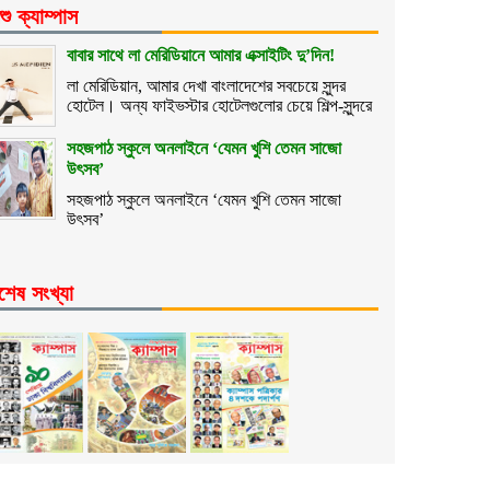
শু ক্যাম্পাস
বাবার সাথে লা মেরিডিয়ানে আমার এক্সাইটিং দু’দিন!
লা মেরিডিয়ান, আমার দেখা বাংলাদেশের সবচেয়ে সুন্দর
হোটেল। অন্য ফাইভস্টার হোটেলগুলোর চেয়ে শিল্প-সুন্দরে
সহজপাঠ স্কুলে অনলাইনে ‘যেমন খুশি তেমন সাজো
উৎসব’
সহজপাঠ স্কুলে অনলাইনে ‘যেমন খুশি তেমন সাজো
উৎসব’
শেষ সংখ্যা