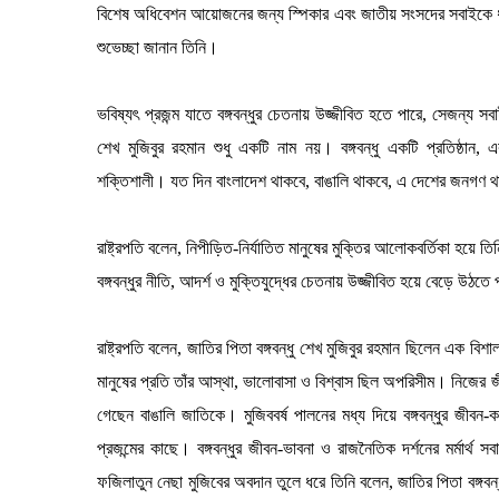
বিশেষ অধিবেশন আয়োজনের জন্য স্পিকার এবং জাতীয় সংসদের সবাইকে ধন্
শুভেচ্ছা জানান তিনি।
ভবিষ্যৎ প্রজন্ম যাতে বঙ্গবন্ধুর চেতনায় উজ্জীবিত হতে পারে, সেজন্য সব
শেখ মুজিবুর রহমান শুধু একটি নাম নয়। বঙ্গবন্ধু একটি প্রতিষ্ঠান,
শক্তিশালী। যত দিন বাংলাদেশ থাকবে, বাঙালি থাকবে, এ দেশের জনগণ থা
রাষ্ট্রপতি বলেন, নিপীড়িত-নির্যাতিত মানুষের মুক্তির আলোকবর্তিকা হয়ে 
বঙ্গবন্ধুর নীতি, আদর্শ ও মুক্তিযুদ্ধের চেতনায় উজ্জীবিত হয়ে বেড়ে উঠত
রাষ্ট্রপতি বলেন, জাতির পিতা বঙ্গবন্ধু শেখ মুজিবুর রহমান ছিলেন এক ব
মানুষের প্রতি তাঁর আস্থা, ভালোবাসা ও বিশ্বাস ছিল অপরিসীম। নিজের 
গেছেন বাঙালি জাতিকে। মুজিববর্ষ পালনের মধ্য দিয়ে বঙ্গবন্ধুর জীবন-ক
প্রজন্মের কাছে। বঙ্গবন্ধুর জীবন-ভাবনা ও রাজনৈতিক দর্শনের মর্মার্থ
ফজিলাতুন নেছা মুজিবের অবদান তুলে ধরে তিনি বলেন, জাতির পিতা বঙ্গবন্