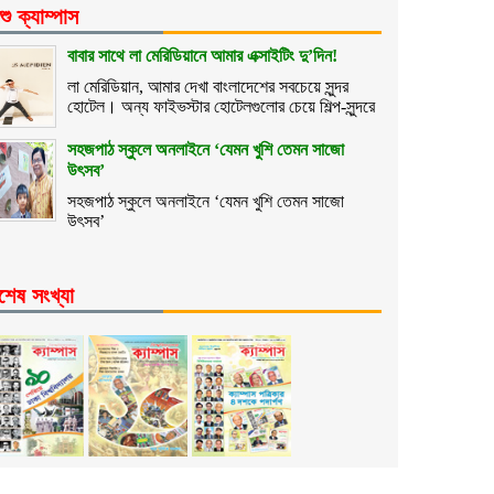
শু ক্যাম্পাস
বাবার সাথে লা মেরিডিয়ানে আমার এক্সাইটিং দু’দিন!
লা মেরিডিয়ান, আমার দেখা বাংলাদেশের সবচেয়ে সুন্দর
হোটেল। অন্য ফাইভস্টার হোটেলগুলোর চেয়ে শিল্প-সুন্দরে
সহজপাঠ স্কুলে অনলাইনে ‘যেমন খুশি তেমন সাজো
উৎসব’
সহজপাঠ স্কুলে অনলাইনে ‘যেমন খুশি তেমন সাজো
উৎসব’
শেষ সংখ্যা