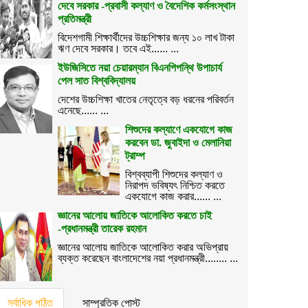
দেবে সরকার -প্রবাসী কল্যাণ ও বৈদেশিক কর্মসংস্থান
প্রতিমন্ত্রী
বিদেশগামী শিক্ষার্থীদের উচ্চশিক্ষার জন্য ১০ লাখ টাকা
ঋণ দেবে সরকার। তবে এই...... ...
ইউজিসিতে নয়া চেয়ারম্যান বিএনপিপন্থি উপাচার্য
পেল সাত বিশ্ববিদ্যালয়
দেশের উচ্চশিক্ষা খাতের নেতৃত্বে বড় ধরনের পরিবর্তন
এনেছে...... ...
শিশুদের কল্যাণে একযোগে কাজ
করবেন ডা. জুবাইদা ও মেলানিয়া
ট্রাম্প
বিশ্বব্যাপী শিশুদের কল্যাণ ও
নিরাপদ ভবিষ্যৎ নিশ্চিত করতে
একযোগে কাজ করার...... ...
জ্ঞানের আলোয় জাতিকে আলোকিত করতে চাই
-প্রধানমন্ত্রী তারেক রহমান
জ্ঞানের আলোয় জাতিকে আলোকিত করার অভিপ্রায়
ব্যক্ত করেছেন বাংলাদেশের নয়া প্রধানমন্ত্রী........ ...
সর্বাধিক পঠিত
সাম্প্রতিক পোস্ট